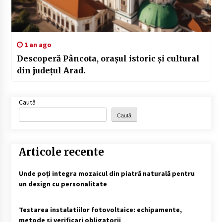
1 an ago
Descoperă Pâncota, orașul istoric și cultural
din județul Arad.
Caută
Caută
Articole recente
Unde poți integra mozaicul din piatră naturală pentru
un design cu personalitate
Testarea instalatiilor fotovoltaice: echipamente,
metode si verificari obligatorii