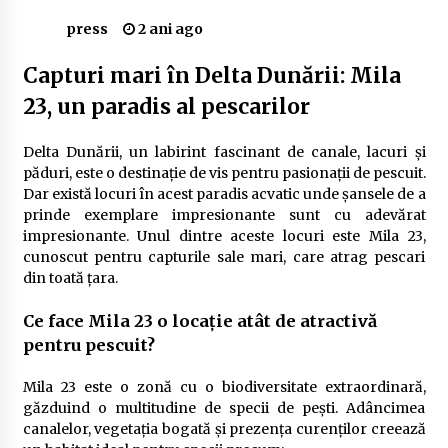
Delta Dunării
press
2 ani ago
2 ani ago
Capturi mari în Delta Dunării: Mila
Cele mai bune locuri pentru pescuitul crapului
23, un paradis al pescarilor
în România (2024)
2 ani ago
Delta Dunării, un labirint fascinant de canale, lacuri și
Cum să alegi firul de pescuit perfect pentru
păduri, este o destinație de vis pentru pasionații de pescuit.
crap: Ghid complet pentru pescari
Dar există locuri în acest paradis acvatic unde șansele de a
2 ani ago
prinde exemplare impresionante sunt cu adevărat
impresionante. Unul dintre aceste locuri este Mila 23,
Uloga lokalne ekonomije u razvoju zajednice
cunoscut pentru capturile sale mari, care atrag pescari
2 ani ago
din toată țara.
Ce face Mila 23 o locație atât de atractivă
Cotele Dunării: Monitorizare și Prognoze
pentru pescuit?
Hidrologice prin DanubeAlert.com
2 ani ago
Mila 23 este o zonă cu o biodiversitate extraordinară,
găzduind o multitudine de specii de pești. Adâncimea
canalelor, vegetația bogată și prezența curenților creează