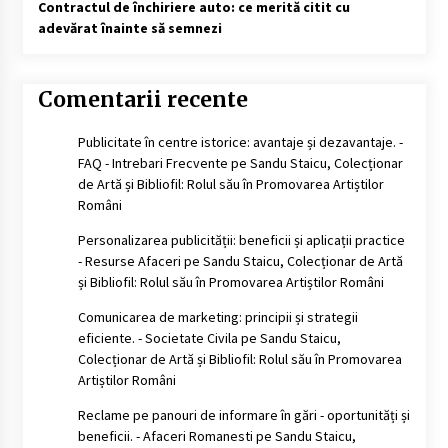
Contractul de închiriere auto: ce merită citit cu
adevărat înainte să semnezi
Comentarii recente
Publicitate în centre istorice: avantaje și dezavantaje. -
FAQ - Intrebari Frecvente
pe
Sandu Staicu, Colecționar
de Artă și Bibliofil: Rolul său în Promovarea Artiștilor
Români
Personalizarea publicității: beneficii și aplicații practice
- Resurse Afaceri
pe
Sandu Staicu, Colecționar de Artă
și Bibliofil: Rolul său în Promovarea Artiștilor Români
Comunicarea de marketing: principii și strategii
eficiente. - Societate Civila
pe
Sandu Staicu,
Colecționar de Artă și Bibliofil: Rolul său în Promovarea
Artiștilor Români
Reclame pe panouri de informare în gări - oportunități și
beneficii. - Afaceri Romanesti
pe
Sandu Staicu,