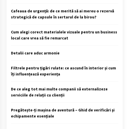
Cafeaua de urgență: de ce merită să ai mereu o rezervă
strategică de capsule în sertarul de la birou?
Cum alegi corect materialele vizuale pentru un business
local care vrea să fie remarcat
Detalii care aduc armonie
Filtrele pentru țigări rulate: ce ascund în interior și cum
îți influențează experiența
De ce aleg tot mai multe companii să externalizeze
serviciile de relații cu clienții
Pregătește-ți mașina de aventură – Ghid de verificări și
echipamente esențiale