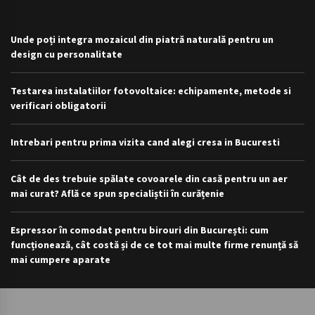
Unde poți integra mozaicul din piatră naturală pentru un
design cu personalitate
Testarea instalatiilor fotovoltaice: echipamente, metode si
verificari obligatorii
Intrebari pentru prima vizita cand alegi cresa in Bucuresti
Cât de des trebuie spălate covoarele din casă pentru un aer
mai curat? Află ce spun specialiștii în curățenie
Espressor în comodat pentru birouri din București: cum
funcționează, cât costă și de ce tot mai multe firme renunță să
mai cumpere aparate