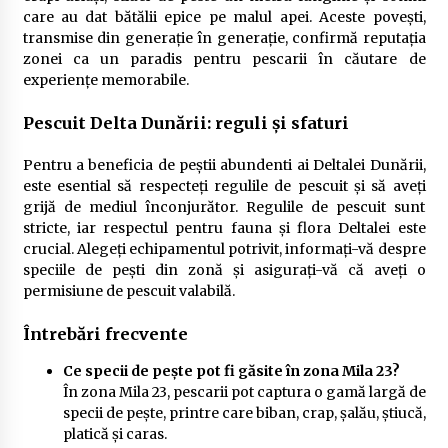
care au dat bătălii epice pe malul apei. Aceste povești,
transmise din generație în generație, confirmă reputația
zonei ca un paradis pentru pescarii în căutare de
experiențe memorabile.
Pescuit Delta Dunării: reguli și sfaturi
Pentru a beneficia de peștii abundenti ai Deltalei Dunării,
este esential să respecteți regulile de pescuit și să aveți
grijă de mediul înconjurător. Regulile de pescuit sunt
stricte, iar respectul pentru fauna și flora Deltalei este
crucial. Alegeți echipamentul potrivit, informați-vă despre
speciile de pești din zonă și asigurați-vă că aveți o
permisiune de pescuit valabilă.
Întrebări frecvente
Ce specii de pește pot fi găsite în zona Mila 23?
În zona Mila 23, pescarii pot captura o gamă largă de
specii de pește, printre care biban, crap, șalău, știucă,
platică și caras.