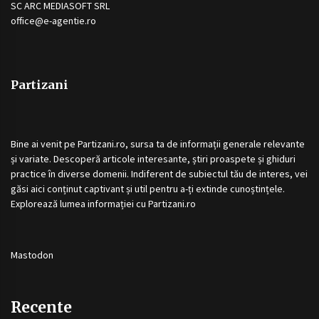
SC ARC MEDIASOFT SRL
office@e-agentie.ro
Partizani
Bine ai venit pe
Partizani.ro
, sursa ta de informații generale relevante
și variate. Descoperă articole interesante, știri proaspete și ghiduri
practice în diverse domenii. Indiferent de subiectul tău de interes, vei
găsi aici conținut captivant și util pentru a-ți extinde cunoștințele.
Explorează lumea informației cu
Partizani.ro
Mastodon
Recente