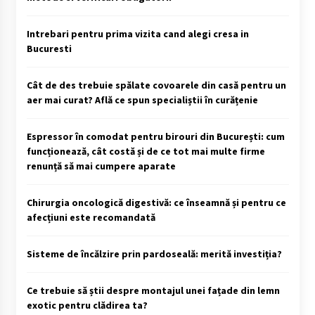
Intrebari pentru prima vizita cand alegi cresa in
Bucuresti
Cât de des trebuie spălate covoarele din casă pentru un
aer mai curat? Află ce spun specialiștii în curățenie
Espressor în comodat pentru birouri din București: cum
funcționează, cât costă și de ce tot mai multe firme
renunță să mai cumpere aparate
Chirurgia oncologică digestivă: ce înseamnă și pentru ce
afecțiuni este recomandată
Sisteme de încălzire prin pardoseală: merită investiția?
Ce trebuie să știi despre montajul unei fațade din lemn
exotic pentru clădirea ta?