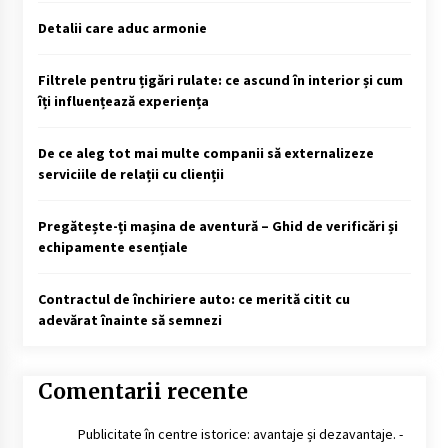
Detalii care aduc armonie
Filtrele pentru țigări rulate: ce ascund în interior și cum
îți influențează experiența
De ce aleg tot mai multe companii să externalizeze
serviciile de relații cu clienții
Pregătește-ți mașina de aventură – Ghid de verificări și
echipamente esențiale
Contractul de închiriere auto: ce merită citit cu
adevărat înainte să semnezi
Comentarii recente
Publicitate în centre istorice: avantaje și dezavantaje. -