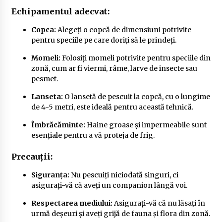
Echipamentul adecvat:
Copca:
Alegeți o copcă de dimensiuni potrivite
pentru speciile pe care doriți să le prindeți.
Momeli:
Folosiți momeli potrivite pentru speciile din
zonă, cum ar fi viermi, râme, larve de insecte sau
pesmet.
Lanseta:
O lansetă de pescuit la copcă, cu o lungime
de 4-5 metri, este ideală pentru această tehnică.
Îmbrăcăminte:
Haine groase și impermeabile sunt
esențiale pentru a vă proteja de frig.
Precauții:
Siguranța:
Nu pescuiți niciodată singuri, ci
asigurați-vă că aveți un companion lângă voi.
Respectarea mediului:
Asigurați-vă că nu lăsați în
urmă deșeuri și aveți grijă de fauna și flora din zonă.