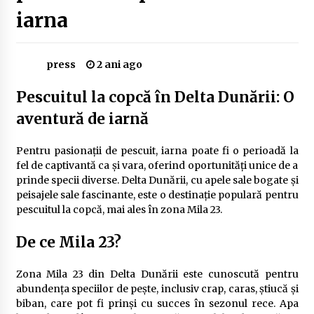
Delta Dunării
iarna
2 ani ago
Cele mai bune locuri pentru pescuitul crapului
press
2 ani ago
în România (2024)
2 ani ago
Pescuitul la copcă în Delta Dunării: O
aventură de iarnă
Cum să alegi firul de pescuit perfect pentru
crap: Ghid complet pentru pescari
2 ani ago
Pentru pasionații de pescuit, iarna poate fi o perioadă la
fel de captivantă ca și vara, oferind oportunități unice de a
Uloga lokalne ekonomije u razvoju zajednice
prinde specii diverse. Delta Dunării, cu apele sale bogate și
2 ani ago
peisajele sale fascinante, este o destinație populară pentru
pescuitul la copcă, mai ales în zona Mila 23.
De ce Mila 23?
Cotele Dunării: Monitorizare și Prognoze
Hidrologice prin DanubeAlert.com
2 ani ago
Zona Mila 23 din Delta Dunării este cunoscută pentru
abundența speciilor de pește, inclusiv crap, caras, știucă și
biban, care pot fi prinși cu succes în sezonul rece. Apa