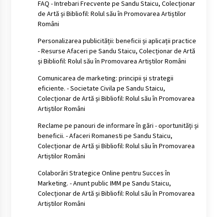
FAQ - Intrebari Frecvente
pe
Sandu Staicu, Colecționar
de Artă și Bibliofil: Rolul său în Promovarea Artiștilor
Români
Personalizarea publicității: beneficii și aplicații practice
- Resurse Afaceri
pe
Sandu Staicu, Colecționar de Artă
și Bibliofil: Rolul său în Promovarea Artiștilor Români
Comunicarea de marketing: principii și strategii
eficiente. - Societate Civila
pe
Sandu Staicu,
Colecționar de Artă și Bibliofil: Rolul său în Promovarea
Artiștilor Români
Reclame pe panouri de informare în gări - oportunități și
beneficii. - Afaceri Romanesti
pe
Sandu Staicu,
Colecționar de Artă și Bibliofil: Rolul său în Promovarea
Artiștilor Români
Colaborări Strategice Online pentru Succes în
Marketing. - Anunt public IMM
pe
Sandu Staicu,
Colecționar de Artă și Bibliofil: Rolul său în Promovarea
Artiștilor Români