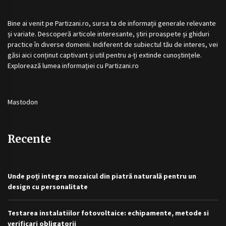
Bine ai venit pe
Partizani.ro
, sursa ta de informații generale relevante
și variate. Descoperă articole interesante, știri proaspete și ghiduri
practice în diverse domenii. Indiferent de subiectul tău de interes, vei
găsi aici conținut captivant și util pentru a-ți extinde cunoștințele.
Explorează lumea informației cu
Partizani.ro
Mastodon
Recente
Unde poți integra mozaicul din piatră naturală pentru un
design cu personalitate
Testarea instalatiilor fotovoltaice: echipamente, metode si
verificari obligatorii