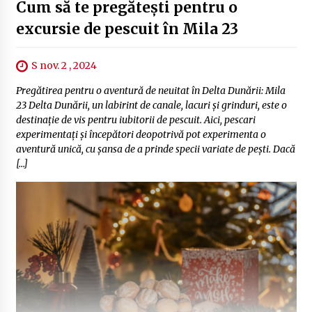
Cum să te pregătești pentru o
excursie de pescuit în Mila 23
S nov. 2 , 2024
Pregătirea pentru o aventură de neuitat în Delta Dunării: Mila
23 Delta Dunării, un labirint de canale, lacuri și grinduri, este o
destinație de vis pentru iubitorii de pescuit. Aici, pescari
experimentați și începători deopotrivă pot experimenta o
aventură unică, cu șansa de a prinde specii variate de pești. Dacă
[…]