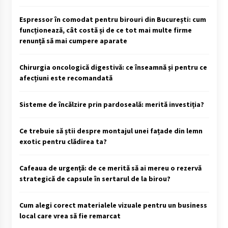
Espressor în comodat pentru birouri din București: cum
funcționează, cât costă și de ce tot mai multe firme
renunță să mai cumpere aparate
Chirurgia oncologică digestivă: ce înseamnă și pentru ce
afecțiuni este recomandată
Sisteme de încălzire prin pardoseală: merită investiția?
Ce trebuie să știi despre montajul unei fațade din lemn
exotic pentru clădirea ta?
Cafeaua de urgență: de ce merită să ai mereu o rezervă
strategică de capsule în sertarul de la birou?
Cum alegi corect materialele vizuale pentru un business
local care vrea să fie remarcat