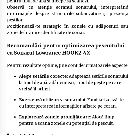
pentru tipul de apă și începe să scanezi.
Observă cu atenție ecranul sonarului, interpretând
informațiile despre structurile subacvatice și prezența
peștilor.
Poziționează-te strategic în zonele cu adăposturi sau
zone de hrănire identificate de sonar.
Recomandări pentru optimizarea pescuitului
cu Sonarul Lowrance HOOK2-4X
Pentru rezultate optime, ține cont de următoarele aspecte:
Alege setările corecte
: Adaptează setările sonarului
la tipul de apă, adâncimea și tipul de pește pe care
vrei să îl prinzi.
Exersează utilizarea sonarului
: Familiarizează-te
cu interpretarea informațiilor afișate pe ecran.
Explorează zonele promițătoare
: Alocă timp
pentru a scana zonele cu potențial de pescuit.