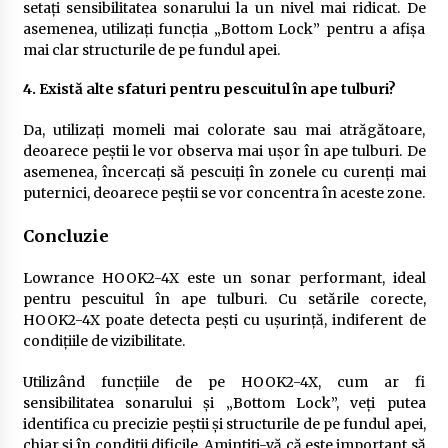
setați sensibilitatea sonarului la un nivel mai ridicat. De
asemenea, utilizați funcția „Bottom Lock” pentru a afișa
mai clar structurile de pe fundul apei.
4. Există alte sfaturi pentru pescuitul în ape tulburi?
Da, utilizați momeli mai colorate sau mai atrăgătoare,
deoarece peștii le vor observa mai ușor în ape tulburi. De
asemenea, încercați să pescuiți în zonele cu curenți mai
puternici, deoarece peștii se vor concentra în aceste zone.
Concluzie
Lowrance HOOK2-4X este un sonar performant, ideal
pentru pescuitul în ape tulburi. Cu setările corecte,
HOOK2-4X poate detecta pești cu ușurință, indiferent de
condițiile de vizibilitate.
Utilizând funcțiile de pe HOOK2-4X, cum ar fi
sensibilitatea sonarului și „Bottom Lock”, veți putea
identifica cu precizie peștii și structurile de pe fundul apei,
chiar și în condiții dificile. Amintiți-vă că este important să