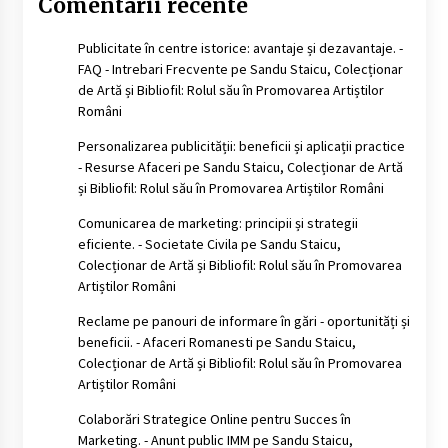
Comentarii recente
Publicitate în centre istorice: avantaje și dezavantaje. -
FAQ - Intrebari Frecvente
pe
Sandu Staicu, Colecționar
de Artă și Bibliofil: Rolul său în Promovarea Artiștilor
Români
Personalizarea publicității: beneficii și aplicații practice
- Resurse Afaceri
pe
Sandu Staicu, Colecționar de Artă
și Bibliofil: Rolul său în Promovarea Artiștilor Români
Comunicarea de marketing: principii și strategii
eficiente. - Societate Civila
pe
Sandu Staicu,
Colecționar de Artă și Bibliofil: Rolul său în Promovarea
Artiștilor Români
Reclame pe panouri de informare în gări - oportunități și
beneficii. - Afaceri Romanesti
pe
Sandu Staicu,
Colecționar de Artă și Bibliofil: Rolul său în Promovarea
Artiștilor Români
Colaborări Strategice Online pentru Succes în
Marketing. - Anunt public IMM
pe
Sandu Staicu,