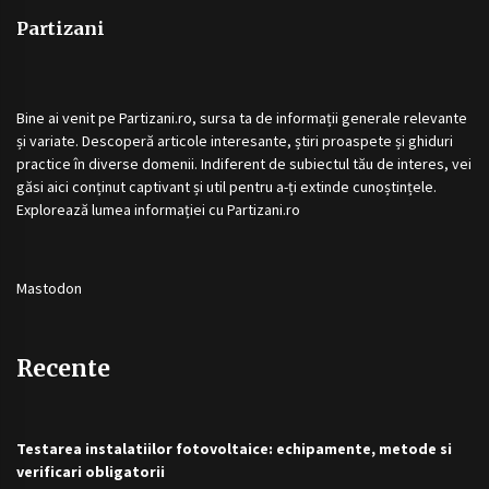
Partizani
Bine ai venit pe
Partizani.ro
, sursa ta de informații generale relevante
și variate. Descoperă articole interesante, știri proaspete și ghiduri
practice în diverse domenii. Indiferent de subiectul tău de interes, vei
găsi aici conținut captivant și util pentru a-ți extinde cunoștințele.
Explorează lumea informației cu
Partizani.ro
Mastodon
Recente
Testarea instalatiilor fotovoltaice: echipamente, metode si
verificari obligatorii