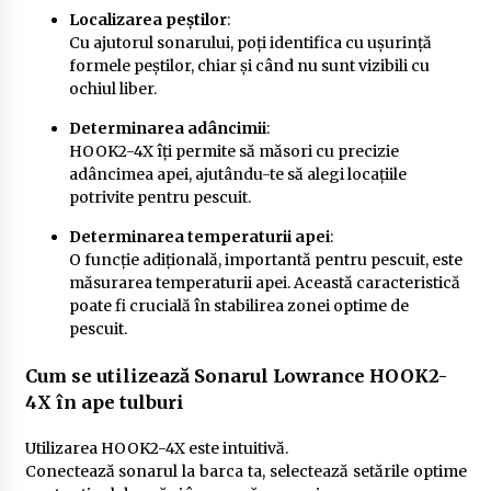
Localizarea peștilor
:
Cu ajutorul sonarului, poți identifica cu ușurință
formele peștilor, chiar și când nu sunt vizibili cu
ochiul liber.
Determinarea adâncimii
:
HOOK2-4X îți permite să măsori cu precizie
adâncimea apei, ajutându-te să alegi locațiile
potrivite pentru pescuit.
Determinarea temperaturii apei
:
O funcție adițională, importantă pentru pescuit, este
măsurarea temperaturii apei. Această caracteristică
poate fi crucială în stabilirea zonei optime de
pescuit.
Cum se utilizează Sonarul Lowrance HOOK2-
4X în ape tulburi
Utilizarea HOOK2-4X este intuitivă.
Conectează sonarul la barca ta, selectează setările optime