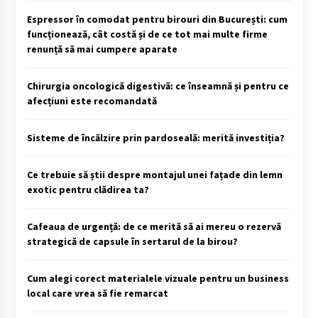
Espressor în comodat pentru birouri din București: cum
funcționează, cât costă și de ce tot mai multe firme
renunță să mai cumpere aparate
Chirurgia oncologică digestivă: ce înseamnă și pentru ce
afecțiuni este recomandată
Sisteme de încălzire prin pardoseală: merită investiția?
Ce trebuie să știi despre montajul unei fațade din lemn
exotic pentru clădirea ta?
Cafeaua de urgență: de ce merită să ai mereu o rezervă
strategică de capsule în sertarul de la birou?
Cum alegi corect materialele vizuale pentru un business
local care vrea să fie remarcat