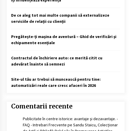
De ce aleg tot mai multe companii să externalizeze
serviciile de relații cu clienții
Pregătește-ți mașina de aventură – Ghid de verificări și
echipamente esențiale
Contractul de închiriere auto: ce merită citit cu
adevărat înainte să semnezi
Site-ul tău ar trebui să muncească pentru tine:
automatizări reale care cresc afaceri în 2026
Comentarii recente
Publicitate în centre istorice: avantaje și dezavantaje. -
FAQ - Intrebari Frecvente
pe
Sandu Staicu, Colecționar