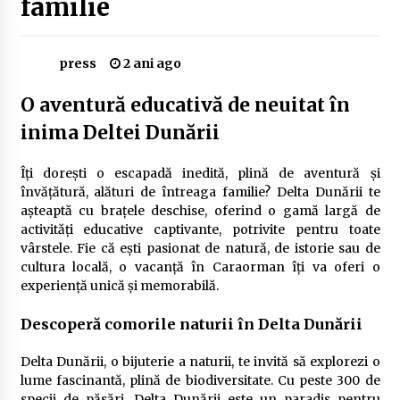
familie
Delta Dunării
2 ani ago
press
2 ani ago
Cele mai bune locuri pentru pescuitul crapului
în România (2024)
O aventură educativă de neuitat în
2 ani ago
inima Deltei Dunării
Cum să alegi firul de pescuit perfect pentru
crap: Ghid complet pentru pescari
Îți dorești o escapadă inedită, plină de aventură și
2 ani ago
învățătură, alături de întreaga familie? Delta Dunării te
așteaptă cu brațele deschise, oferind o gamă largă de
Uloga lokalne ekonomije u razvoju zajednice
activități educative captivante, potrivite pentru toate
2 ani ago
vârstele. Fie că ești pasionat de natură, de istorie sau de
cultura locală, o vacanță în Caraorman îți va oferi o
experiență unică și memorabilă.
Cotele Dunării: Monitorizare și Prognoze
Hidrologice prin DanubeAlert.com
Descoperă comorile naturii în Delta Dunării
2 ani ago
Delta Dunării, o bijuterie a naturii, te invită să explorezi o
lume fascinantă, plină de biodiversitate. Cu peste 300 de
specii de păsări, Delta Dunării este un paradis pentru