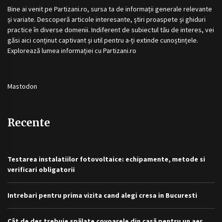
Bine ai venit pe
Partizani.ro
, sursa ta de informații generale relevante
și variate. Descoperă articole interesante, știri proaspete și ghiduri
practice în diverse domenii. Indiferent de subiectul tău de interes, vei
găsi aici conținut captivant și util pentru a-ți extinde cunoștințele.
Explorează lumea informației cu
Partizani.ro
Mastodon
Recente
Testarea instalatiilor fotovoltaice: echipamente, metode si
verificari obligatorii
Intrebari pentru prima vizita cand alegi cresa in Bucuresti
Cât de des trebuie spălate covoarele din casă pentru un aer