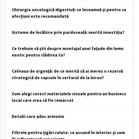
Chirurgia oncologică digestivă: ce înseamnă și pentru ce
afecțiuni este recomandată
Sisteme de încălzire prin pardoseală: merită investiția?
Ce trebuie să știi despre montajul unei fațade din lemn
exotic pentru clădirea ta?
Cafeaua de urgență: de ce merită să ai mereu o rezervă
strategică de capsule în sertarul de la birou?
Cum alegi corect materialele vizuale pentru un business
local care vrea să fie remarcat
Detalii care aduc armonie
Filtrele pentru țigări rulate: ce ascund în interior și cum
îți influențează experiența