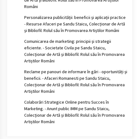
de Artă și Bibliofil: Rolul său în Promovarea Artiștilor
Români
Personalizarea publicității: beneficii și aplicații practice
- Resurse Afaceri
pe
Sandu Staicu, Colecționar de Artă
și Bibliofil: Rolul său în Promovarea Artiștilor Români
Comunicarea de marketing: principii și strategii
eficiente. - Societate Civila
pe
Sandu Staicu,
Colecționar de Artă și Bibliofil: Rolul său în Promovarea
Artiștilor Români
Reclame pe panouri de informare în gări - oportunități și
beneficii. - Afaceri Romanesti
pe
Sandu Staicu,
Colecționar de Artă și Bibliofil: Rolul său în Promovarea
Artiștilor Români
Colaborări Strategice Online pentru Succes în
Marketing. - Anunt public IMM
pe
Sandu Staicu,
Colecționar de Artă și Bibliofil: Rolul său în Promovarea
Artiștilor Români