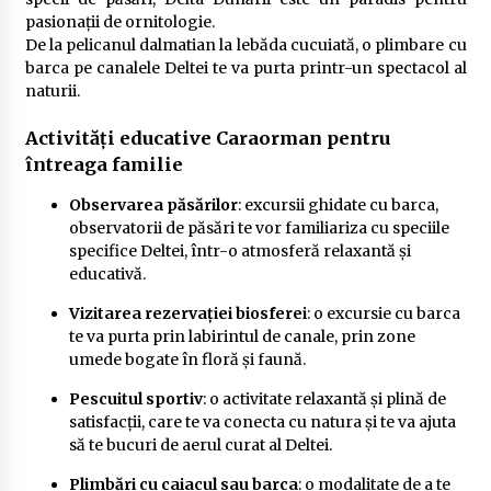
pasionații de ornitologie.
De la pelicanul dalmatian la lebăda cucuiată, o plimbare cu
barca pe canalele Deltei te va purta printr-un spectacol al
naturii.
Activități educative Caraorman pentru
întreaga familie
Observarea păsărilor
: excursii ghidate cu barca,
observatorii de păsări te vor familiariza cu speciile
specifice Deltei, într-o atmosferă relaxantă și
educativă.
Vizitarea rezervației biosferei
: o excursie cu barca
te va purta prin labirintul de canale, prin zone
umede bogate în floră și faună.
Pescuitul sportiv
: o activitate relaxantă și plină de
satisfacții, care te va conecta cu natura și te va ajuta
să te bucuri de aerul curat al Deltei.
Plimbări cu caiacul sau barca
: o modalitate de a te