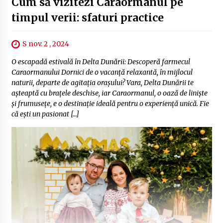
Cum să vizitezi Caraormanul pe
timpul verii: sfaturi practice
S nov. 2 , 2024
O escapadă estivală în Delta Dunării: Descoperă farmecul
Caraormanului Dornici de o vacanță relaxantă, în mijlocul
naturii, departe de agitația orașului? Vara, Delta Dunării te
așteaptă cu brațele deschise, iar Caraormanul, o oază de liniște
și frumusețe, e o destinație ideală pentru o experiență unică. Fie
că ești un pasionat […]