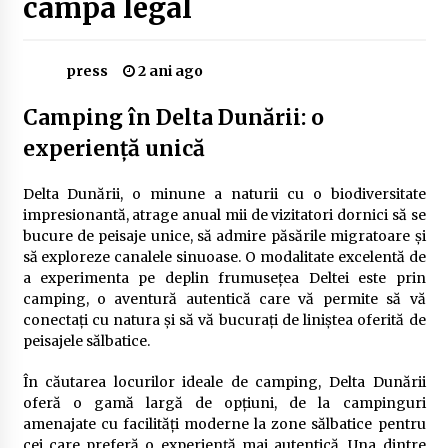
campa legal
Delta Dunării
2 ani ago
press
2 ani ago
Cele mai bune locuri pentru pescuitul crapului
în România (2024)
Camping în Delta Dunării: o
2 ani ago
experiență unică
Cum să alegi firul de pescuit perfect pentru
crap: Ghid complet pentru pescari
Delta Dunării, o minune a naturii cu o biodiversitate
2 ani ago
impresionantă, atrage anual mii de vizitatori dornici să se
bucure de peisaje unice, să admire păsările migratoare și
Uloga lokalne ekonomije u razvoju zajednice
să exploreze canalele sinuoase. O modalitate excelentă de
2 ani ago
a experimenta pe deplin frumusețea Deltei este prin
camping, o aventură autentică care vă permite să vă
conectați cu natura și să vă bucurați de liniștea oferită de
peisajele sălbatice.
Cotele Dunării: Monitorizare și Prognoze
Hidrologice prin DanubeAlert.com
2 ani ago
În căutarea locurilor ideale de camping, Delta Dunării
oferă o gamă largă de opțiuni, de la campinguri
amenajate cu facilități moderne la zone sălbatice pentru
cei care preferă o experiență mai autentică. Una dintre