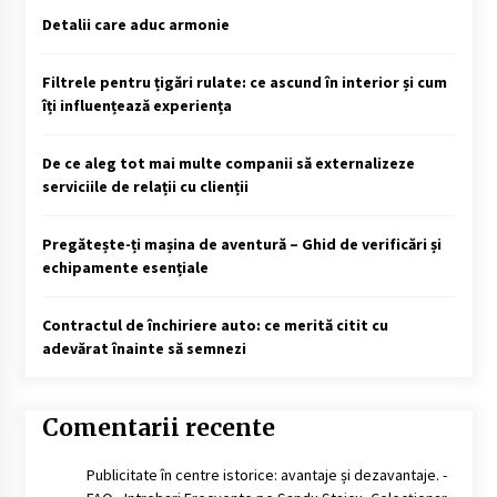
Detalii care aduc armonie
Filtrele pentru țigări rulate: ce ascund în interior și cum
îți influențează experiența
De ce aleg tot mai multe companii să externalizeze
serviciile de relații cu clienții
Pregătește-ți mașina de aventură – Ghid de verificări și
echipamente esențiale
Contractul de închiriere auto: ce merită citit cu
adevărat înainte să semnezi
Comentarii recente
Publicitate în centre istorice: avantaje și dezavantaje. -