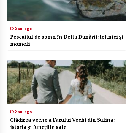
2 ani ago
Pescuitul de somn în Delta Dunării: tehnici și
momeli
2 ani ago
Clădirea veche a Farului Vechi din Sulina:
istoria și funcțiile sale