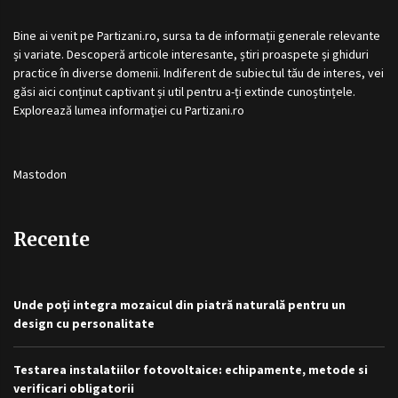
Bine ai venit pe
Partizani.ro
, sursa ta de informații generale relevante
și variate. Descoperă articole interesante, știri proaspete și ghiduri
practice în diverse domenii. Indiferent de subiectul tău de interes, vei
găsi aici conținut captivant și util pentru a-ți extinde cunoștințele.
Explorează lumea informației cu
Partizani.ro
Mastodon
Recente
Unde poți integra mozaicul din piatră naturală pentru un
design cu personalitate
Testarea instalatiilor fotovoltaice: echipamente, metode si
verificari obligatorii