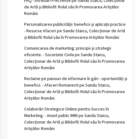
FAQ - Intrebari Frecvente
pe
Sandu Staicu, Colecționar
de Artă și Bibliofil: Rolul său în Promovarea Artiștilor
Români
Personalizarea publicității: beneficii și aplicații practice
- Resurse Afaceri
pe
Sandu Staicu, Colecționar de Artă
și Bibliofil: Rolul său în Promovarea Artiștilor Români
Comunicarea de marketing: principii și strategii
eficiente. - Societate Civila
pe
Sandu Staicu,
Colecționar de Artă și Bibliofil: Rolul său în Promovarea
Artiștilor Români
Reclame pe panouri de informare în gări - oportunități și
beneficii. - Afaceri Romanesti
pe
Sandu Staicu,
Colecționar de Artă și Bibliofil: Rolul său în Promovarea
Artiștilor Români
Colaborări Strategice Online pentru Succes în
Marketing. - Anunt public IMM
pe
Sandu Staicu,
Colecționar de Artă și Bibliofil: Rolul său în Promovarea
Artiștilor Români