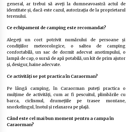
general, ar trebui să aveți la dumneavoastră actul de
identitate și, dacă este cazul, autorizația de la proprietarul
terenului.
Ce echipament de camping este recomandat?
Alegeți un cort potrivit numărului de persoane și
condițiilor meteorologice, o saltea de camping
confortabilă, un sac de dormit adecvat anotimpului, o
lampă de cap, o sursă de apă potabilă, un kit de prim ajutor
și, desigur, haine adecvate.
Ce activități se pot practica în Caraorman?
Pe lângă camping, în Caraorman puteți practica o
mulțime de activități, cum ar fi pescuitul, plimbările cu
barca, ciclismul, drumețiile pe trasee montane,
snorkelingul, înotul și relaxarea pe plajă.
Când este cel mai bun moment pentru a campa în
Caraorman?