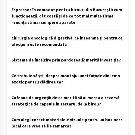
Espressor în comodat pentru birouri din București: cum
funcționează, cât costă și de ce tot mai multe firme
renunță să mai cumpere aparate
Chirurgia oncologică digestivă: ce înseamnă și pentru ce
afecțiuni este recomandată
Sisteme de încălzire prin pardoseală: merită investiția?
Ce trebuie să știi despre montajul unei fațade din lemn
exotic pentru clădirea ta?
Cafeaua de urgență: de ce merită să ai mereu o rezervă
strategică de capsule în sertarul de la birou?
Cum alegi corect materialele vizuale pentru un business
local care vrea să fie remarcat