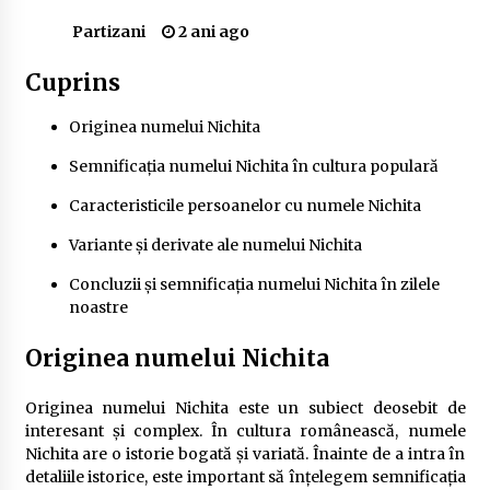
Delta Dunării
Partizani
2 ani ago
2 ani ago
Cuprins
Cele mai bune locuri pentru pescuitul crapului
în România (2024)
Originea numelui Nichita
2 ani ago
Semnificația numelui Nichita în cultura populară
Cum să alegi firul de pescuit perfect pentru
crap: Ghid complet pentru pescari
Caracteristicile persoanelor cu numele Nichita
2 ani ago
Variante și derivate ale numelui Nichita
Uloga lokalne ekonomije u razvoju zajednice
Concluzii și semnificația numelui Nichita în zilele
2 ani ago
noastre
Originea numelui Nichita
Cotele Dunării: Monitorizare și Prognoze
Hidrologice prin DanubeAlert.com
Originea numelui Nichita este un subiect deosebit de
2 ani ago
interesant și complex. În cultura românească, numele
Nichita are o istorie bogată și variată. Înainte de a intra în
detaliile istorice, este important să înțelegem semnificația