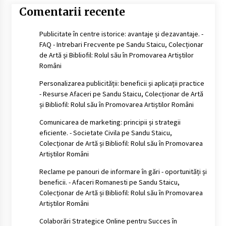
Comentarii recente
Publicitate în centre istorice: avantaje și dezavantaje. -
FAQ - Intrebari Frecvente
pe
Sandu Staicu, Colecționar
de Artă și Bibliofil: Rolul său în Promovarea Artiștilor
Români
Personalizarea publicității: beneficii și aplicații practice
- Resurse Afaceri
pe
Sandu Staicu, Colecționar de Artă
și Bibliofil: Rolul său în Promovarea Artiștilor Români
Comunicarea de marketing: principii și strategii
eficiente. - Societate Civila
pe
Sandu Staicu,
Colecționar de Artă și Bibliofil: Rolul său în Promovarea
Artiștilor Români
Reclame pe panouri de informare în gări - oportunități și
beneficii. - Afaceri Romanesti
pe
Sandu Staicu,
Colecționar de Artă și Bibliofil: Rolul său în Promovarea
Artiștilor Români
Colaborări Strategice Online pentru Succes în