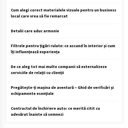
Cum alegi corect materialele vizuale pentru un business
local care vrea să fie remarcat
Detalii care aduc armonie
Filtrele pentru țigări rulate: ce ascund în interior și cum
îți influențează experiența
De ce aleg tot mai multe companii să externalizeze
serviciile de relații cu clienții
Pregătește-ți mașina de aventură – Ghid de verificări și
echipamente esențiale
Contractul de închiriere auto: ce merită citit cu
adevărat înainte să semnezi