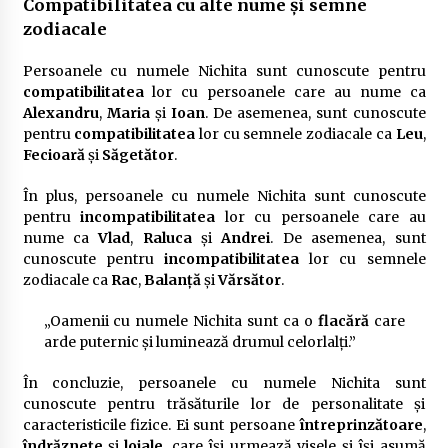
Compatibilitatea cu alte nume și semne
zodiacale
Persoanele cu numele Nichita sunt cunoscute pentru
compatibilitatea
lor cu persoanele care au nume ca
Alexandru
,
Maria
și
Ioan
. De asemenea, sunt cunoscute
pentru
compatibilitatea
lor cu semnele zodiacale ca
Leu
,
Fecioară
și
Săgetător
.
În plus, persoanele cu numele Nichita sunt cunoscute
pentru
incompatibilitatea
lor cu persoanele care au
nume ca
Vlad
,
Raluca
și
Andrei
. De asemenea, sunt
cunoscute pentru
incompatibilitatea
lor cu semnele
zodiacale ca
Rac
,
Balanță
și
Vărsător
.
„Oamenii cu numele Nichita sunt ca o
flacără
care
arde puternic și luminează drumul celorlalți.”
În concluzie, persoanele cu numele Nichita sunt
cunoscute pentru trăsăturile lor de personalitate și
caracteristicile fizice. Ei sunt persoane
întreprinzătoare
,
îndrăznețe
și
loiale
, care își urmează visele și își asumă