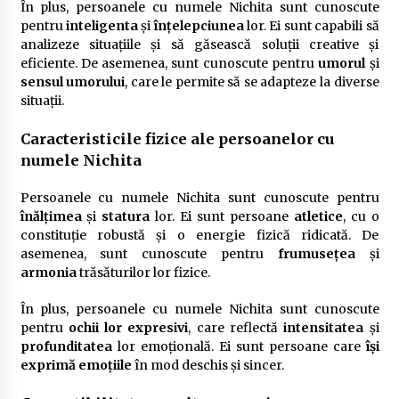
În plus, persoanele cu numele Nichita sunt cunoscute
pentru
inteligenta
și
înțelepciunea
lor. Ei sunt capabili să
analizeze situațiile și să găsească soluții creative și
eficiente. De asemenea, sunt cunoscute pentru
umorul
și
sensul umorului
, care le permite să se adapteze la diverse
situații.
Caracteristicile fizice ale persoanelor cu
numele Nichita
Persoanele cu numele Nichita sunt cunoscute pentru
înălțimea
și
statura
lor. Ei sunt persoane
atletice
, cu o
constituție robustă și o energie fizică ridicată. De
asemenea, sunt cunoscute pentru
frumusețea
și
armonia
trăsăturilor lor fizice.
În plus, persoanele cu numele Nichita sunt cunoscute
pentru
ochii lor expresivi
, care reflectă
intensitatea
și
profunditatea
lor emoțională. Ei sunt persoane care
își
exprimă emoțiile
în mod deschis și sincer.