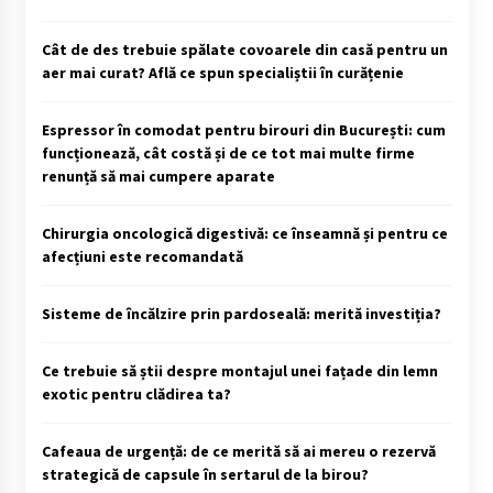
Cât de des trebuie spălate covoarele din casă pentru un
aer mai curat? Află ce spun specialiștii în curățenie
Espressor în comodat pentru birouri din București: cum
funcționează, cât costă și de ce tot mai multe firme
renunță să mai cumpere aparate
Chirurgia oncologică digestivă: ce înseamnă și pentru ce
afecțiuni este recomandată
Sisteme de încălzire prin pardoseală: merită investiția?
Ce trebuie să știi despre montajul unei fațade din lemn
exotic pentru clădirea ta?
Cafeaua de urgență: de ce merită să ai mereu o rezervă
strategică de capsule în sertarul de la birou?