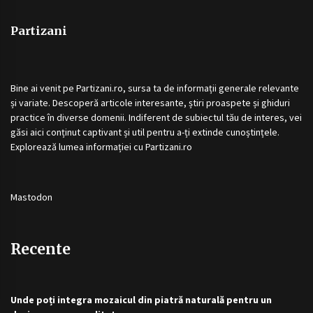
Partizani
Bine ai venit pe
Partizani.ro
, sursa ta de informații generale relevante
și variate. Descoperă articole interesante, știri proaspete și ghiduri
practice în diverse domenii. Indiferent de subiectul tău de interes, vei
găsi aici conținut captivant și util pentru a-ți extinde cunoștințele.
Explorează lumea informației cu
Partizani.ro
Mastodon
Recente
Unde poți integra mozaicul din piatră naturală pentru un