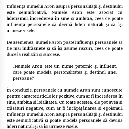
Influența numelui Aron asupra personalității și destinului
este semnificativă. Numele Aron este asociat cu
liderismul
,
încrederea în sine
și
ambitia
, ceea ce poate
influența persoanele să devină lideri naturali și să își
urmeze visele.
De asemenea, numele Aron poate influența persoanele să
fie mai
îndrăznețe
și să își asume riscuri, ceea ce poate
duce la realizări și succese.
„Numele Aron este un nume puternic și influent,
care poate modela personalitatea și destinul unei
persoane.”
În concluzie, persoanele cu numele Aron sunt cunoscute
pentru caracteristicile lor pozitive, cum ar fi încrederea în
sine, ambiția și loialitatea. Cu toate acestea, ele pot avea și
trăsături negative, cum ar fi încăpățânarea și egoismul.
Influența numelui Aron asupra personalității și destinului
este semnificativă și poate modela persoanele să devină
lideri naturali și să își urmeze visele.