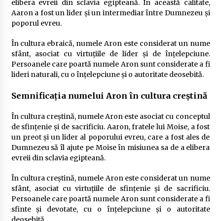
elibera evreii din sclavia egipteană. În această calitate,
Aaron a fost un lider și un intermediar între Dumnezeu și
poporul evreu.
În cultura ebraică, numele Aron este considerat un nume
sfânt, asociat cu virtuțiile de lider și de înțelepciune.
Persoanele care poartă numele Aron sunt considerate a fi
lideri naturali, cu o înțelepciune și o autoritate deosebită.
Semnificația numelui Aron în cultura creștină
În cultura creștină, numele Aron este asociat cu conceptul
de sfințenie și de sacrificiu. Aaron, fratele lui Moise, a fost
un preot și un lider al poporului evreu, care a fost ales de
Dumnezeu să îl ajute pe Moise în misiunea sa de a elibera
evreii din sclavia egipteană.
În cultura creștină, numele Aron este considerat un nume
sfânt, asociat cu virtuțiile de sfințenie și de sacrificiu.
Persoanele care poartă numele Aron sunt considerate a fi
sfinte și devotate, cu o înțelepciune și o autoritate
deosebită.