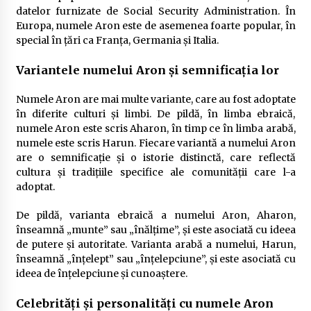
datelor furnizate de Social Security Administration. În
Europa, numele Aron este de asemenea foarte popular, în
special în țări ca Franța, Germania și Italia.
Variantele numelui Aron și semnificația lor
Numele Aron are mai multe variante, care au fost adoptate
în diferite culturi și limbi. De pildă, în limba ebraică,
numele Aron este scris Aharon, în timp ce în limba arabă,
numele este scris Harun. Fiecare variantă a numelui Aron
are o semnificație și o istorie distinctă, care reflectă
cultura și tradițiile specifice ale comunității care l-a
adoptat.
De pildă, varianta ebraică a numelui Aron, Aharon,
înseamnă „munte” sau „înălțime”, și este asociată cu ideea
de putere și autoritate. Varianta arabă a numelui, Harun,
înseamnă „înțelept” sau „înțelepciune”, și este asociată cu
ideea de înțelepciune și cunoaștere.
Celebrități și personalități cu numele Aron