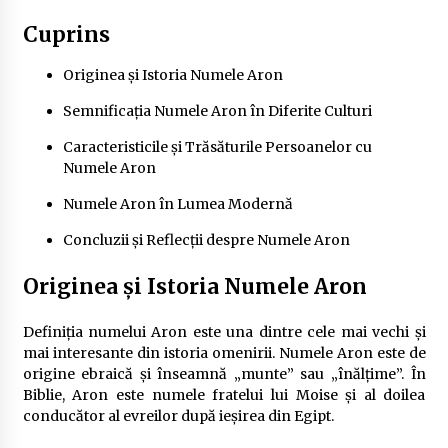
Delta Dunării
Cuprins
2 ani ago
Originea și Istoria Numele Aron
Cele mai bune locuri pentru pescuitul crapului
în România (2024)
Semnificația Numele Aron în Diferite Culturi
2 ani ago
Caracteristicile și Trăsăturile Persoanelor cu
Numele Aron
Cum să alegi firul de pescuit perfect pentru
crap: Ghid complet pentru pescari
Numele Aron în Lumea Modernă
2 ani ago
Concluzii și Reflecții despre Numele Aron
Uloga lokalne ekonomije u razvoju zajednice
2 ani ago
Originea și Istoria Numele Aron
Definiția numelui Aron este una dintre cele mai vechi și
Cotele Dunării: Monitorizare și Prognoze
mai interesante din istoria omenirii. Numele Aron este de
Hidrologice prin DanubeAlert.com
origine ebraică și înseamnă „munte” sau „înălțime”. În
2 ani ago
Biblie, Aron este numele fratelui lui Moise și al doilea
conducător al evreilor după ieșirea din Egipt.