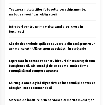
Testarea instalatiilor fotovoltaice: echipamente,
metode si verificari obligatorii
Intrebari pentru prima vizita cand alegi cresa in
Bucuresti
Cât de des trebuie spălate covoarele din casă pentru un
aer mai curat? Află ce spun specialiștii în curățenie
Espressor în comodat pentru birouri din București: cum
funcționează, cât costă și de ce tot mai multe firme
renunță să mai cumpere aparate
Chirurgia oncologică digestivă: ce înseamnă și pentru ce
afecțiuni este recomandată
Sisteme de încălzire prin pardoseală: merită investiția?