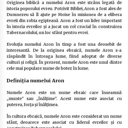
Originea biblică a numelui Aron este strâns legată de
istoria poporului evreu. Potrivit Bibliei, Aron a fost ales de
Dumnezeu să îl ajute pe Moise în misiunea de a elibera
evreii din robia egipteană. Aron a fost un lider important
în istoria evreilor și a jucat un rol crucial în construirea
Tabernacolului, un loc sfânt pentru evrei.
Evoluția numelui Aron în timp a fost una deosebit de
interesantă. De la originea ebraică, numele Aron s-a
răspândit în întreaga lume, fiind adoptat de diverse
culturi și religii. În prezent, numele Aron este unul dintre
cele mai populare nume de botez în lume.
Definiția numelui Aron
Numele Aron este un nume ebraic care înseamnă
„munte” sau „înălțime”. Acest nume este asociat cu
puterea, forța și înălțimea.
În cultura ebraică, numele Aron este considerat un nume
sfânt, deoarece este asociat cu liderul evreilor și cu