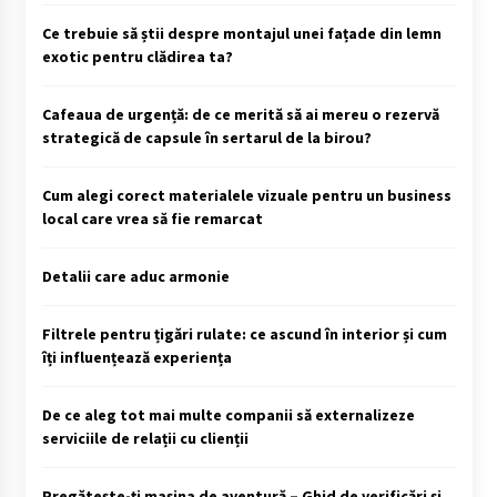
Ce trebuie să știi despre montajul unei fațade din lemn
exotic pentru clădirea ta?
Cafeaua de urgență: de ce merită să ai mereu o rezervă
strategică de capsule în sertarul de la birou?
Cum alegi corect materialele vizuale pentru un business
local care vrea să fie remarcat
Detalii care aduc armonie
Filtrele pentru țigări rulate: ce ascund în interior și cum
îți influențează experiența
De ce aleg tot mai multe companii să externalizeze
serviciile de relații cu clienții
Pregătește-ți mașina de aventură – Ghid de verificări și