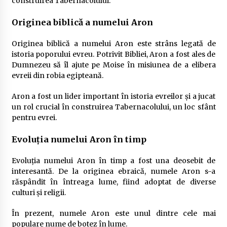
construirea Tabernacolului.
Originea biblică a numelui Aron
Originea biblică a numelui Aron este strâns legată de
istoria poporului evreu. Potrivit Bibliei, Aron a fost ales de
Dumnezeu să îl ajute pe Moise în misiunea de a elibera
evreii din robia egipteană.
Aron a fost un lider important în istoria evreilor și a jucat
un rol crucial în construirea Tabernacolului, un loc sfânt
pentru evrei.
Evoluția numelui Aron în timp
Evoluția numelui Aron în timp a fost una deosebit de
interesantă. De la originea ebraică, numele Aron s-a
răspândit în întreaga lume, fiind adoptat de diverse
culturi și religii.
În prezent, numele Aron este unul dintre cele mai
populare nume de botez în lume.