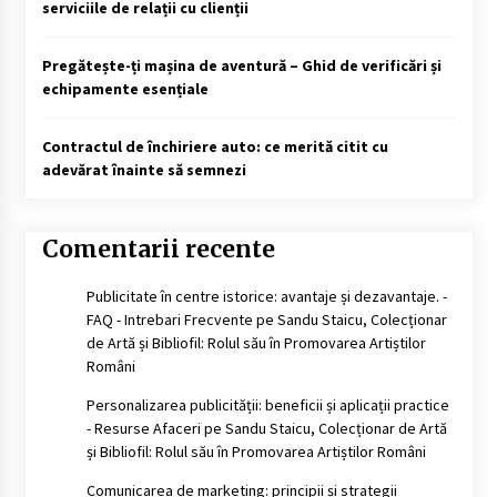
serviciile de relații cu clienții
Pregătește-ți mașina de aventură – Ghid de verificări și
echipamente esențiale
Contractul de închiriere auto: ce merită citit cu
adevărat înainte să semnezi
Comentarii recente
Publicitate în centre istorice: avantaje și dezavantaje. -
FAQ - Intrebari Frecvente
pe
Sandu Staicu, Colecționar
de Artă și Bibliofil: Rolul său în Promovarea Artiștilor
Români
Personalizarea publicității: beneficii și aplicații practice
- Resurse Afaceri
pe
Sandu Staicu, Colecționar de Artă
și Bibliofil: Rolul său în Promovarea Artiștilor Români
Comunicarea de marketing: principii și strategii