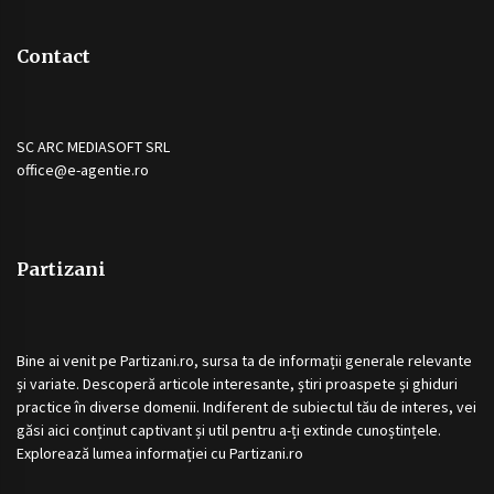
Contact
SC ARC MEDIASOFT SRL
office@e-agentie.ro
Partizani
Bine ai venit pe
Partizani.ro
, sursa ta de informații generale relevante
și variate. Descoperă articole interesante, știri proaspete și ghiduri
practice în diverse domenii. Indiferent de subiectul tău de interes, vei
găsi aici conținut captivant și util pentru a-ți extinde cunoștințele.
Explorează lumea informației cu
Partizani.ro