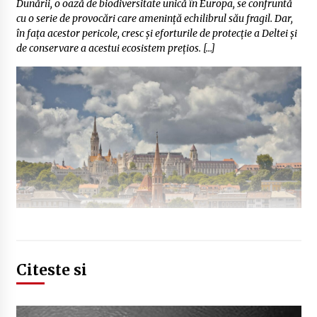
Dunării, o oază de biodiversitate unică în Europa, se confruntă
cu o serie de provocări care amenință echilibrul său fragil. Dar,
în fața acestor pericole, cresc și eforturile de protecție a Deltei și
de conservare a acestui ecosistem prețios. […]
Citeste si