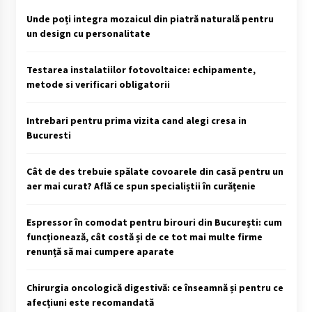
Unde poți integra mozaicul din piatră naturală pentru
un design cu personalitate
Testarea instalatiilor fotovoltaice: echipamente,
metode si verificari obligatorii
Intrebari pentru prima vizita cand alegi cresa in
Bucuresti
Cât de des trebuie spălate covoarele din casă pentru un
aer mai curat? Află ce spun specialiștii în curățenie
Espressor în comodat pentru birouri din București: cum
funcționează, cât costă și de ce tot mai multe firme
renunță să mai cumpere aparate
Chirurgia oncologică digestivă: ce înseamnă și pentru ce
afecțiuni este recomandată