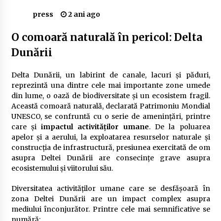
Delta Dunării
press
2 ani ago
2 ani ago
O comoară naturală în pericol: Delta
Cele mai bune locuri pentru pescuitul crapului
Dunării
în România (2024)
2 ani ago
Delta Dunării, un labirint de canale, lacuri și păduri,
Cum să alegi firul de pescuit perfect pentru
reprezintă una dintre cele mai importante zone umede
crap: Ghid complet pentru pescari
din lume, o oază de biodiversitate și un ecosistem fragil.
2 ani ago
Această comoară naturală, declarată Patrimoniu Mondial
UNESCO, se confruntă cu o serie de amenințări, printre
Uloga lokalne ekonomije u razvoju zajednice
care și
impactul activităților umane
. De la poluarea
2 ani ago
apelor și a aerului, la exploatarea resurselor naturale și
construcția de infrastructură, presiunea exercitată de om
asupra Deltei Dunării are consecințe grave asupra
ecosistemului și viitorului său.
Cotele Dunării: Monitorizare și Prognoze
Hidrologice prin DanubeAlert.com
2 ani ago
Diversitatea activităților umane care se desfășoară în
zona Deltei Dunării are un impact complex asupra
mediului înconjurător. Printre cele mai semnificative se
numără: