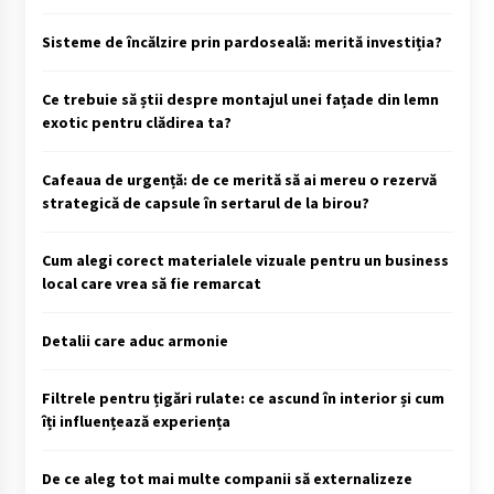
Sisteme de încălzire prin pardoseală: merită investiția?
Ce trebuie să știi despre montajul unei fațade din lemn
exotic pentru clădirea ta?
Cafeaua de urgență: de ce merită să ai mereu o rezervă
strategică de capsule în sertarul de la birou?
Cum alegi corect materialele vizuale pentru un business
local care vrea să fie remarcat
Detalii care aduc armonie
Filtrele pentru țigări rulate: ce ascund în interior și cum
îți influențează experiența
De ce aleg tot mai multe companii să externalizeze