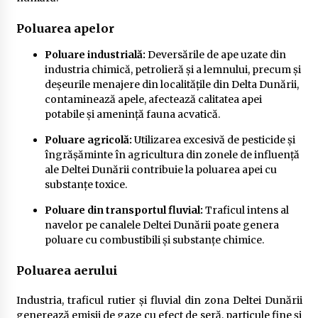
Poluarea apelor
Poluare industrială:
Deversările de ape uzate din
industria chimică, petrolieră și a lemnului, precum și
deșeurile menajere din localitățile din Delta Dunării,
contaminează apele, afectează calitatea apei
potabile și amenință fauna acvatică.
Poluare agricolă:
Utilizarea excesivă de pesticide și
îngrășăminte în agricultura din zonele de influență
ale Deltei Dunării contribuie la poluarea apei cu
substanțe toxice.
Poluare din transportul fluvial:
Traficul intens al
navelor pe canalele Deltei Dunării poate genera
poluare cu combustibili și substanțe chimice.
Poluarea aerului
Industria, traficul rutier și fluvial din zona Deltei Dunării
generează emisii de gaze cu efect de seră, particule fine și