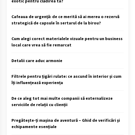
exotic pentru clădirea ta?
Cafeaua de urgență: de ce merită să ai mereu o rezervă
strategică de capsule în sertarul de la birou?
Cum alegi corect materialele vizuale pentru un business
local care vrea să fie remarcat
Detalii care aduc armonie
Filtrele pentru țigări rulate: ce ascund în interior și cum
îți influențează experiența
De ce aleg tot mai multe companii să externalizeze
serviciile de relații cu clienții
Pregătește-ți mașina de aventură – Ghid de verificări și
echipamente esențiale