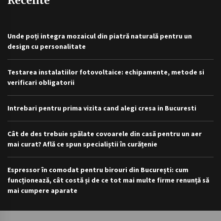
Recente
Unde poți integra mozaicul din piatră naturală pentru un
design cu personalitate
Testarea instalatiilor fotovoltaice: echipamente, metode si
verificari obligatorii
Intrebari pentru prima vizita cand alegi cresa in Bucuresti
Cât de des trebuie spălate covoarele din casă pentru un aer
mai curat? Află ce spun specialiștii în curățenie
Espressor în comodat pentru birouri din București: cum
funcționează, cât costă și de ce tot mai multe firme renunță să
mai cumpere aparate