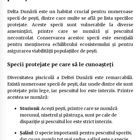
Delta Dunării este un habitat crucial pentru numeroase
specii de pești, dintre care multe se află pe lista speciilor
protejate. Aceste specii sunt vulnerabile la diverse
amenințări, printre care se numără și pescuitul
necontrolat. Conservarea acestor specii este esențială
pentru menținerea echilibrului ecosistemului și pentru
asigurarea viabilității populațiilor de pești.
Specii protejate pe care să le cunoașteți
Diversitatea piscicolă a Deltei Dunării este remarcabilă.
Există numeroase specii de pești, dar unele dintre ele sunt
protejate prin lege, iar pescuitul lor este interzis. Printre
acestea se numără:
Sturionii
: Acești pești, printre care se numără
morunul, nisetrul și păstruga, sunt pe cale de
dispariție și pescuitul lor este strict interzis.
Șalăul
: O specie importantă pentru pescuitul sportiv,
dar cu un număr tot mai redus, șalăul este o specie