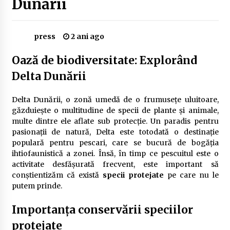
Dunării
Delta Dunării
2 ani ago
press
2 ani ago
Cele mai bune locuri pentru pescuitul crapului
în România (2024)
Oază de biodiversitate: Explorând
2 ani ago
Delta Dunării
Cum să alegi firul de pescuit perfect pentru
crap: Ghid complet pentru pescari
Delta Dunării, o zonă umedă de o frumusețe uluitoare,
2 ani ago
găzduiește o multitudine de specii de plante și animale,
multe dintre ele aflate sub protecție. Un paradis pentru
Uloga lokalne ekonomije u razvoju zajednice
pasionații de natură, Delta este totodată o destinație
2 ani ago
populară pentru pescari, care se bucură de bogăția
ihtiofaunistică a zonei. Însă, în timp ce pescuitul este o
activitate desfășurată frecvent, este important să
conștientizăm că există
Cotele Dunării: Monitorizare și Prognoze
specii protejate
pe care nu le
Hidrologice prin DanubeAlert.com
putem prinde.
2 ani ago
Importanța conservării speciilor
protejate