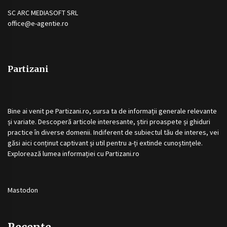
SC ARC MEDIASOFT SRL
office@e-agentie.ro
Partizani
Bine ai venit pe
Partizani.ro
, sursa ta de informații generale relevante
și variate. Descoperă articole interesante, știri proaspete și ghiduri
practice în diverse domenii. Indiferent de subiectul tău de interes, vei
găsi aici conținut captivant și util pentru a-ți extinde cunoștințele.
Explorează lumea informației cu
Partizani.ro
Mastodon