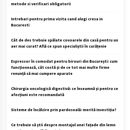
metode si verificari obligatorii
Intrebari pentru prima vizita cand alegi cresa in
Bucuresti
Cât de des trebuie spălate covoarele din casă pentru un
aer mai curat? Află ce spun specialiștii în curățenie
Espressor în comodat pentru birouri din București: cum
funcționează, cât costă și de ce tot mai multe firme
renunță să mai cumpere aparate
Chirurgia oncologică digestivă: ce înseamnă și pentru ce
afecțiuni este recomandată
Sisteme de încălzire prin pardoseală: merită investiția?
Ce trebuie să știi despre montajul unei fațade din lemn