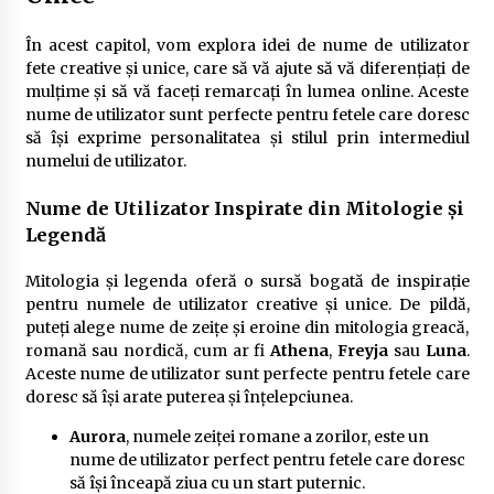
În acest capitol, vom explora idei de nume de utilizator
fete creative și unice, care să vă ajute să vă diferențiați de
mulțime și să vă faceți remarcați în lumea online. Aceste
nume de utilizator sunt perfecte pentru fetele care doresc
să își exprime personalitatea și stilul prin intermediul
numelui de utilizator.
Nume de Utilizator Inspirate din Mitologie și
Legendă
Mitologia și legenda oferă o sursă bogată de inspirație
pentru numele de utilizator creative și unice. De pildă,
puteți alege nume de zeițe și eroine din mitologia greacă,
romană sau nordică, cum ar fi
Athena
,
Freyja
sau
Luna
.
Aceste nume de utilizator sunt perfecte pentru fetele care
doresc să își arate puterea și înțelepciunea.
Aurora
, numele zeiței romane a zorilor, este un
nume de utilizator perfect pentru fetele care doresc
să își înceapă ziua cu un start puternic.