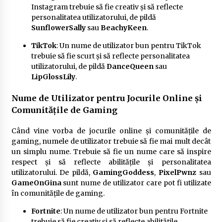
Instagram trebuie să fie creativ și să reflecte
personalitatea utilizatorului, de pildă
SunflowerSally
sau
BeachyKeen
.
TikTok
: Un nume de utilizator bun pentru TikTok
trebuie să fie scurt și să reflecte personalitatea
utilizatorului, de pildă
DanceQueen
sau
LipGlossLily
.
Nume de Utilizator pentru Jocurile Online și
Comunitățile de Gaming
Când vine vorba de jocurile online și comunitățile de
gaming, numele de utilizator trebuie să fie mai mult decât
un simplu nume. Trebuie să fie un nume care să inspire
respect și să reflecte abilitățile și personalitatea
utilizatorului. De pildă,
GamingGoddess
,
PixelPwnz
sau
GameOnGina
sunt nume de utilizator care pot fi utilizate
în comunitățile de gaming.
Fortnite
: Un nume de utilizator bun pentru Fortnite
trebuie să fie creativ și să reflecte abilitățile