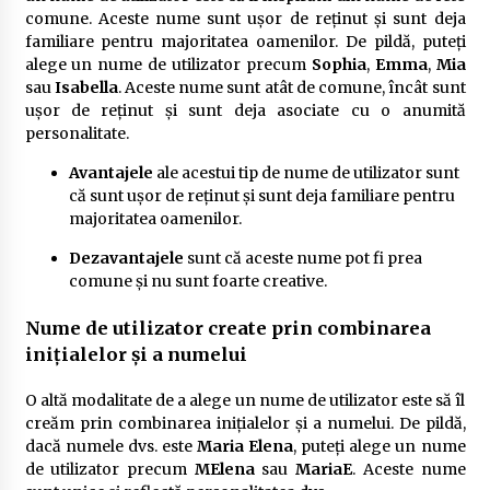
comune. Aceste nume sunt ușor de reținut și sunt deja
familiare pentru majoritatea oamenilor. De pildă, puteți
alege un nume de utilizator precum
Sophia
,
Emma
,
Mia
sau
Isabella
. Aceste nume sunt atât de comune, încât sunt
ușor de reținut și sunt deja asociate cu o anumită
personalitate.
Avantajele
ale acestui tip de nume de utilizator sunt
că sunt ușor de reținut și sunt deja familiare pentru
majoritatea oamenilor.
Dezavantajele
sunt că aceste nume pot fi prea
comune și nu sunt foarte creative.
Nume de utilizator create prin combinarea
inițialelor și a numelui
O altă modalitate de a alege un nume de utilizator este să îl
creăm prin combinarea inițialelor și a numelui. De pildă,
dacă numele dvs. este
Maria Elena
, puteți alege un nume
de utilizator precum
MElena
sau
MariaE
. Aceste nume