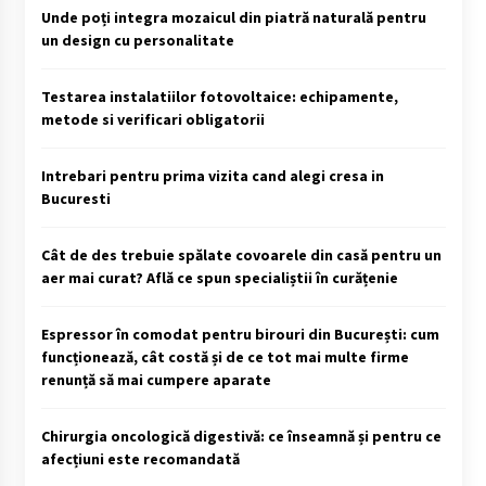
Unde poți integra mozaicul din piatră naturală pentru
un design cu personalitate
Testarea instalatiilor fotovoltaice: echipamente,
metode si verificari obligatorii
Intrebari pentru prima vizita cand alegi cresa in
Bucuresti
Cât de des trebuie spălate covoarele din casă pentru un
aer mai curat? Află ce spun specialiștii în curățenie
Espressor în comodat pentru birouri din București: cum
funcționează, cât costă și de ce tot mai multe firme
renunță să mai cumpere aparate
Chirurgia oncologică digestivă: ce înseamnă și pentru ce
afecțiuni este recomandată