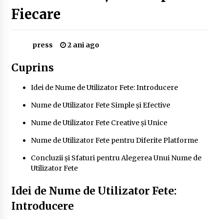
Delta Dunării
Fiecare
2 ani ago
Cele mai bune locuri pentru pescuitul crapului
press
2 ani ago
în România (2024)
2 ani ago
Cuprins
Cum să alegi firul de pescuit perfect pentru
Idei de Nume de Utilizator Fete: Introducere
crap: Ghid complet pentru pescari
2 ani ago
Nume de Utilizator Fete Simple și Efective
Uloga lokalne ekonomije u razvoju zajednice
Nume de Utilizator Fete Creative și Unice
2 ani ago
Nume de Utilizator Fete pentru Diferite Platforme
Concluzii și Sfaturi pentru Alegerea Unui Nume de
Cotele Dunării: Monitorizare și Prognoze
Utilizator Fete
Hidrologice prin DanubeAlert.com
2 ani ago
Idei de Nume de Utilizator Fete:
Introducere