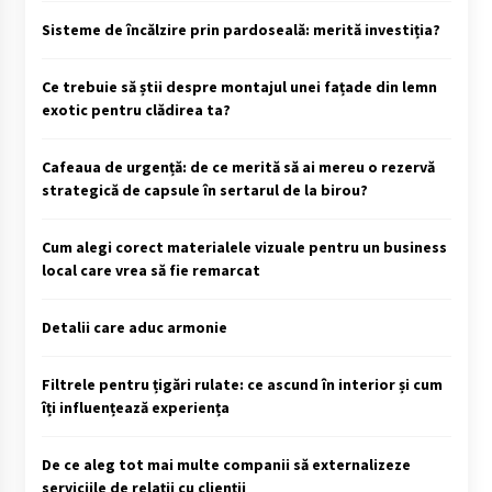
Sisteme de încălzire prin pardoseală: merită investiția?
Ce trebuie să știi despre montajul unei fațade din lemn
exotic pentru clădirea ta?
Cafeaua de urgență: de ce merită să ai mereu o rezervă
strategică de capsule în sertarul de la birou?
Cum alegi corect materialele vizuale pentru un business
local care vrea să fie remarcat
Detalii care aduc armonie
Filtrele pentru țigări rulate: ce ascund în interior și cum
îți influențează experiența
De ce aleg tot mai multe companii să externalizeze
serviciile de relații cu clienții