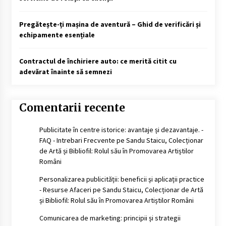
Pregătește-ți mașina de aventură – Ghid de verificări și
echipamente esențiale
Contractul de închiriere auto: ce merită citit cu
adevărat înainte să semnezi
Comentarii recente
Publicitate în centre istorice: avantaje și dezavantaje. -
FAQ - Intrebari Frecvente
pe
Sandu Staicu, Colecționar
de Artă și Bibliofil: Rolul său în Promovarea Artiștilor
Români
Personalizarea publicității: beneficii și aplicații practice
- Resurse Afaceri
pe
Sandu Staicu, Colecționar de Artă
și Bibliofil: Rolul său în Promovarea Artiștilor Români
Comunicarea de marketing: principii și strategii