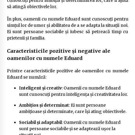
cunoscuți pentru ambiția și determinarea lor, care îi ajută
să atingă obiectivele lor.
În plus, oamenii cu numele Eduard sunt cunoscuți pentru
simțul lor de umor și abilitatea de a se adapta la situații noi.
Ei sunt persoane sociabile și iubesc să petreacă timp cu
prietenii și familia.
Caracteristicile pozitive și negative ale
oamenilor cu numele Eduard
Printre caracteristicile pozitive ale oamenilor cu numele
Eduard se numără:
Inteligent și creativ
: Oamenii cu numele Eduard
sunt cunoscuți pentru inteligența și creativitatea lor.
Ambițios și determinat
: Ei sunt persoane
ambițioase și determinate, care își ating obiectivele.
Sociabil și adaptabil
: Oamenii cu numele Eduard
sunt persoane sociabile și se adaptează ușor la
situații noi.