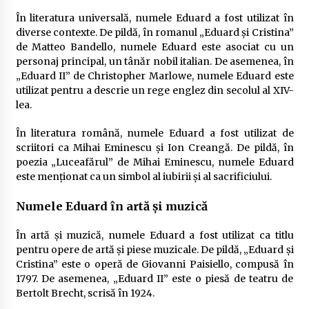
În literatura universală, numele Eduard a fost utilizat în
diverse contexte. De pildă, în romanul „Eduard și Cristina”
de Matteo Bandello, numele Eduard este asociat cu un
personaj principal, un tânăr nobil italian. De asemenea, în
„Eduard II” de Christopher Marlowe, numele Eduard este
utilizat pentru a descrie un rege englez din secolul al XIV-
lea.
În literatura română, numele Eduard a fost utilizat de
scriitori ca Mihai Eminescu și Ion Creangă. De pildă, în
poezia „Luceafărul” de Mihai Eminescu, numele Eduard
este menționat ca un simbol al iubirii și al sacrificiului.
Numele Eduard în artă și muzică
În artă și muzică, numele Eduard a fost utilizat ca titlu
pentru opere de artă și piese muzicale. De pildă, „Eduard și
Cristina” este o operă de Giovanni Paisiello, compusă în
1797. De asemenea, „Eduard II” este o piesă de teatru de
Bertolt Brecht, scrisă în 1924.