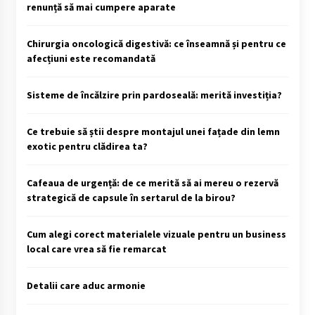
renunță să mai cumpere aparate
Chirurgia oncologică digestivă: ce înseamnă și pentru ce
afecțiuni este recomandată
Sisteme de încălzire prin pardoseală: merită investiția?
Ce trebuie să știi despre montajul unei fațade din lemn
exotic pentru clădirea ta?
Cafeaua de urgență: de ce merită să ai mereu o rezervă
strategică de capsule în sertarul de la birou?
Cum alegi corect materialele vizuale pentru un business
local care vrea să fie remarcat
Detalii care aduc armonie