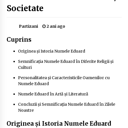
Delta Dunării
Societate
2 ani ago
Cele mai bune locuri pentru pescuitul crapului
Partizani
2 ani ago
în România (2024)
2 ani ago
Cuprins
Cum să alegi firul de pescuit perfect pentru
Originea și Istoria Numele Eduard
crap: Ghid complet pentru pescari
2 ani ago
Semnificația Numele Eduard în Diferite Religii și
Culturi
Uloga lokalne ekonomije u razvoju zajednice
2 ani ago
Personalitatea și Caracteristicile Oamenilor cu
Numele Eduard
Numele Eduard în Artă și Literatură
Cotele Dunării: Monitorizare și Prognoze
Hidrologice prin DanubeAlert.com
Concluzii și Semnificația Numele Eduard în Zilele
2 ani ago
Noastre
Originea și Istoria Numele Eduard