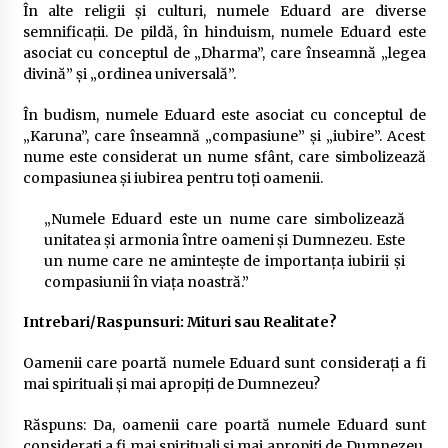
În alte religii și culturi, numele Eduard are diverse
semnificații. De pildă, în hinduism, numele Eduard este
asociat cu conceptul de „Dharma”, care înseamnă „legea
divină” și „ordinea universală”.
În budism, numele Eduard este asociat cu conceptul de
„Karuna”, care înseamnă „compasiune” și „iubire”. Acest
nume este considerat un nume sfânt, care simbolizează
compasiunea și iubirea pentru toți oamenii.
„Numele Eduard este un nume care simbolizează
unitatea și armonia între oameni și Dumnezeu. Este
un nume care ne amintește de importanța iubirii și
compasiunii în viața noastră.”
Intrebari/Raspunsuri: Mituri sau Realitate?
Oamenii care poartă numele Eduard sunt considerați a fi
mai spirituali și mai apropiți de Dumnezeu?
Răspuns: Da, oamenii care poartă numele Eduard sunt
considerați a fi mai spirituali și mai apropiți de Dumnezeu,