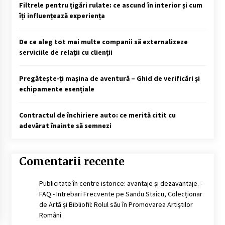
Filtrele pentru țigări rulate: ce ascund în interior și cum
îți influențează experiența
De ce aleg tot mai multe companii să externalizeze
serviciile de relații cu clienții
Pregătește-ți mașina de aventură – Ghid de verificări și
echipamente esențiale
Contractul de închiriere auto: ce merită citit cu
adevărat înainte să semnezi
Comentarii recente
Publicitate în centre istorice: avantaje și dezavantaje. -
FAQ - Intrebari Frecvente
pe
Sandu Staicu, Colecționar
de Artă și Bibliofil: Rolul său în Promovarea Artiștilor
Români