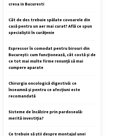
DanubeAlert.com
cresa in Bucuresti
2 ani ago
Cât de des trebuie spălate covoarele din
casă pentru un aer mai curat? Află ce spun
specialiștii în curățenie
Espressor în comodat pentru birouri din
București: cum funcționează, cât costă și de
ce tot mai multe firme renunță să mai
cumpere aparate
Chirurgia oncologică digestivă: ce
înseamnă și pentru ce afecțiuni este
recomandată
Sisteme de încălzire prin pardoseală:
merită investiția?
Ce trebuie să știi despre montajul unei