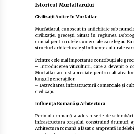
Istoricul Murfatlarului
Civilizații Antice în Murfatlar
Murfatlarul, cunoscut în antichitate sub numele 
civilizației grecești. Situat în regiunea Dobro
crucial pentru rutele comerciale care legau Euro
structuri arhitecturale și influențe culturale car
Printre cele mai importante contribuții ale grec
– Introducerea viticulturii, care a devenit o 
Murfatlar au fost apreciate pentru calitatea lo
lungul generațiilor.
– Dezvoltarea infrastructurii comerciale și cultu
civilizații.
Influența Romană și Arhitectura
Perioada romană a adus o serie de schimbări s
infrastructura orașului, construind drumuri, ape
Arhitectura romană a lăsat o amprentă indelebil