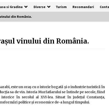
asa si Gradina
Diverse
Turism
Recomandari
Cont
vinului din România.
De ce anunțurile cu poze clare au de
3x mai multe șanse să fie vizualizate
rașul vinului din România.
1 an ago
Cum să îți alegi locul ideal pentru
pescuit
2 ani ago
Tot ce trebuie să știi despre
turismul lent în Delta Dunării
abi, este un oraș cu o istorie bogată și o industrie turistică în
e
2 ani ago
cția sa de vin. Istoria Murfatlarului se întinde pe secole, fiind
torice în secolul al XVI-lea. Situat în județul Constanța,
ansformări politice și economice de-a lungul timpului.
Uloga lokalne ekonomije u razvoju
zajednice