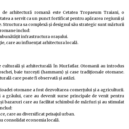
 de arhitectură romană este Cetatea Tropaeum Traiani, o
Cetatea a servit ca un punct fortificat pentru apărarea regiunii și
. Structura sa complexă și designul său strategic sunt mărturii
i romane includ:
mbunătățit infrastructura orașului.
e, care au influențat arhitectura locală.
lturală și arhitecturală în Murfatlar. Otomanii au introdus
oschei, baie turcești (hammam) și case tradiționale otomane.
urală care poate fi observată și astăzi.
ioadei otomane a fost dezvoltarea comerțului și a agriculturii.
și a grâului, care au devenit surse principale de venit pentru
și bazaruri care au facilitat schimbul de mărfuri și au stimulat
nclud:
e, care au diversificat peisajul urban.
 au consolidat economia locală.