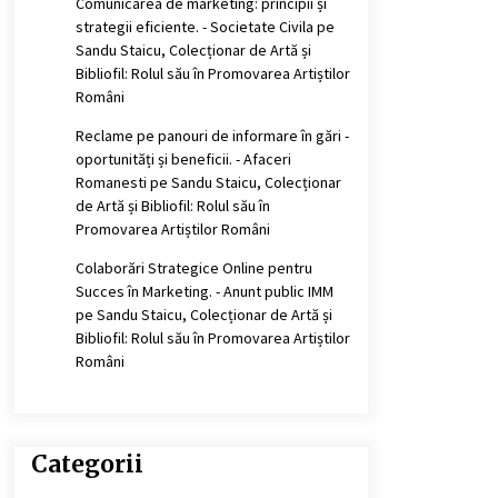
Comunicarea de marketing: principii și
strategii eficiente. - Societate Civila
pe
Sandu Staicu, Colecționar de Artă și
Bibliofil: Rolul său în Promovarea Artiștilor
Români
Reclame pe panouri de informare în gări -
oportunități și beneficii. - Afaceri
Romanesti
pe
Sandu Staicu, Colecționar
de Artă și Bibliofil: Rolul său în
Promovarea Artiștilor Români
Colaborări Strategice Online pentru
Succes în Marketing. - Anunt public IMM
pe
Sandu Staicu, Colecționar de Artă și
Bibliofil: Rolul său în Promovarea Artiștilor
Români
Categorii