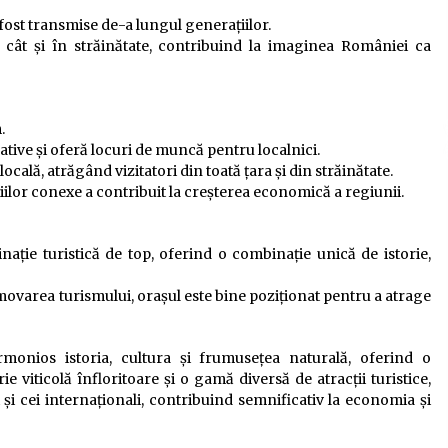
 fost transmise de-a lungul generațiilor.
ă cât și în străinătate, contribuind la imaginea României ca
.
ative și oferă locuri de muncă pentru localnici.
ală, atrăgând vizitatori din toată țara și din străinătate.
iciilor conexe a contribuit la creșterea economică a regiunii.
nație turistică de top, oferind o combinație unică de istorie,
omovarea turismului, orașul este bine poziționat pentru a atrage
monios istoria, cultura și frumusețea naturală, oferind o
e viticolă înfloritoare și o gamă diversă de atracții turistice,
t și cei internaționali, contribuind semnificativ la economia și