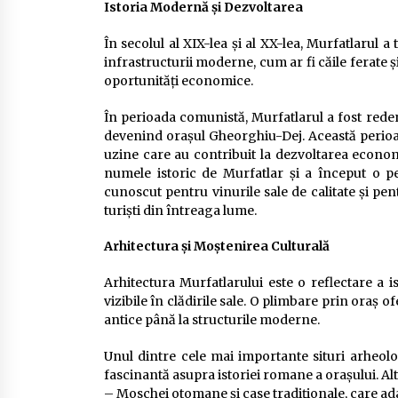
Istoria Modernă și Dezvoltarea
În secolul al XIX-lea și al XX-lea, Murfatlarul 
infrastructurii moderne, cum ar fi căile ferate ș
oportunități economice.
În perioada comunistă, Murfatlarul a fost re
devenind orașul Gheorghiu-Dej. Această perioadă
uzine care au contribuit la dezvoltarea econom
numele istoric de Murfatlar și a început o pe
cunoscut pentru vinurile sale de calitate și pen
turiști din întreaga lume.
Arhitectura și Moștenirea Culturală
Arhitectura Murfatlarului este o reflectare a 
vizibile în clădirile sale. O plimbare prin oraș 
antice până la structurile moderne.
Unul dintre cele mai importante situri arheo
fascinantă asupra istoriei romane a orașului. Alte
– Moschei otomane și case tradiționale, care ada