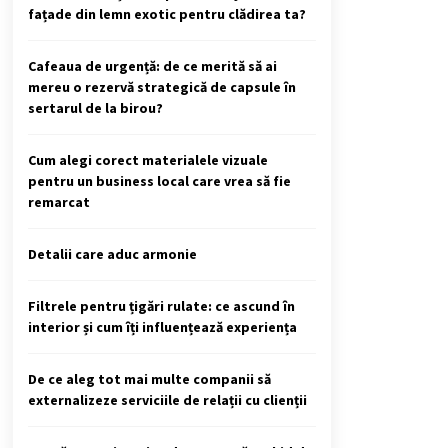
fațade din lemn exotic pentru clădirea ta?
Cafeaua de urgență: de ce merită să ai
mereu o rezervă strategică de capsule în
sertarul de la birou?
Cum alegi corect materialele vizuale
pentru un business local care vrea să fie
remarcat
Detalii care aduc armonie
Filtrele pentru țigări rulate: ce ascund în
interior și cum îți influențează experiența
De ce aleg tot mai multe companii să
externalizeze serviciile de relații cu clienții