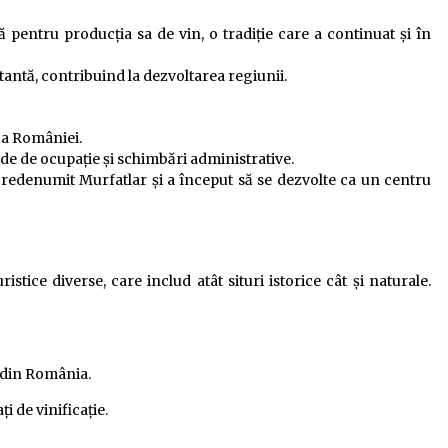
2 ani ago
entru producția sa de vin, o tradiție care a continuat și în
tantă, contribuind la dezvoltarea regiunii.
e a României.
oade de ocupație și schimbări administrative.
 redenumit Murfatlar și a început să se dezvolte ca un centru
istice diverse, care includ atât situri istorice cât și naturale.
 din România.
i de vinificație.