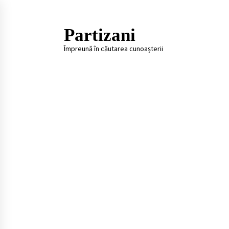
Skip
to
content
Partizani
Împreună în căutarea cunoașterii