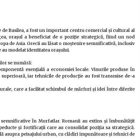
de Basilea, a fost un important centru comercial și cultural al
gea, orașul a beneficiat de o poziție strategică, fiind un nod
pa de Asia. Grecii au lăsat o moștenire semnificativă, inclusiv
e au modelat identitatea orașului.
ilor se numără:
componentă esențială a economiei locale. Vinurile produse în
r superioară, iar tehnicile de producție au fost transmise de-a
rale, care a facilitat schimbul de mărfuri și idei între diferite
emnificative în Murfatlar. Romanii au extins și îmbunătățit
ducte și fortificații care au consolidat poziția sa strategică.
ă asupra peisajului urban, cu clădiri impunătoare și tehnici de