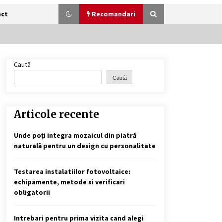
act
Recomandari
Caută
Ce tratament este bun pentru parul
deteriorat? 3 produse + sfaturi de
Caută
urmat acasa
2 ani ago
Articole recente
Cele mai Frumoase Excursii în Delta
Dunării (2024)
Unde poți integra mozaicul din piatră
2 ani ago
naturală pentru un design cu personalitate
Cele mai bune locuri pentru
pescuitul crapului în România
Testarea instalatiilor fotovoltaice:
(2024)
echipamente, metode si verificari
2 ani ago
obligatorii
Cotele Dunării: Monitorizare și
Prognoze Hidrologice prin
Intrebari pentru prima vizita cand alegi