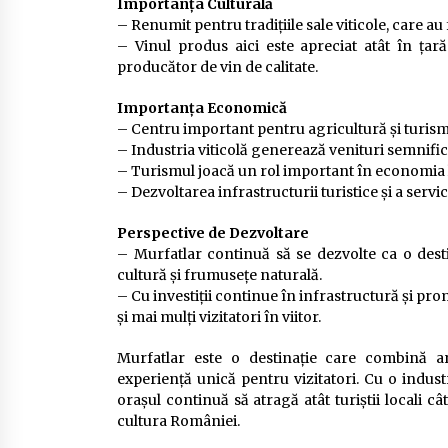
Importanța Culturală
– Renumit pentru tradițiile sale viticole, care au
– Vinul produs aici este apreciat atât în țar
producător de vin de calitate.
Importanța Economică
– Centru important pentru agricultură și turism
– Industria viticolă generează venituri semnific
– Turismul joacă un rol important în economia loc
– Dezvoltarea infrastructurii turistice și a serv
Perspective de Dezvoltare
– Murfatlar continuă să se dezvolte ca o desti
cultură și frumusețe naturală.
– Cu investiții continue în infrastructură și pr
și mai mulți vizitatori în viitor.
Murfatlar este o destinație care combină ar
experiență unică pentru vizitatori. Cu o industri
orașul continuă să atragă atât turiștii locali câ
cultura României.