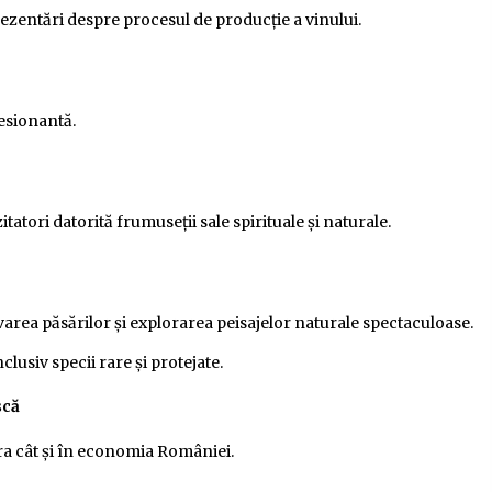
rezentări despre procesul de producție a vinului.
esionantă.
itatori datorită frumuseții sale spirituale și naturale.
area păsărilor și explorarea peisajelor naturale spectaculoase.
clusiv specii rare și protejate.
scă
ura cât și în economia României.