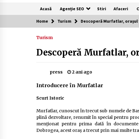
Acasă
Agenție SEO
Stiri
Afaceri
C
Home
Turism
Descoperă Murfatlar, orașul 
Recomandari
Turism
Plaje populare in Cipru
Descoperă Murfatlar, o
11 luni ago
press
2 ani ago
Întreținerea lansetelor de crap
pentru sezonul rece
Introducere în Murfatlar
2 ani ago
Scurt Istoric
Camping în Delta Dunării – Tot ce
trebuie să știi despre turismul lent
Murfatlar, cunoscut în trecut sub numele de Basar
și permisele de activități-înnoptar
plină dezvoltare, renumit în special pentru produ
2 ani ago
menționat pentru prima dată în documente is
Dobrogea, acest oraș a trecut prin mai multe tr
Cum să alegi firul de pescuit perfect
pentru crap: Ghid complet pentru