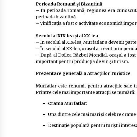
pescari
Perioada Romană și Bizantină
2 ani ago
– În perioada romană, regiunea era cunoscută p
perioada bizantină.
– Vinificația a fost o activitate economică impor
Secolul al XIX-lea și al XX-lea
– În secolul al XIX-lea, Murfatlar a devenit part
– În secolul al XX-lea, orașul a trecut prin peri
– După al Doilea Război Mondial, orașul a fost
important pentru producția de vin și turism.
Prezentare generală a Atracțiilor Turistice
Murfatlar este renumit pentru atracțiile sale tur
Printre cele mai importante atracții se numără:
Crama Murfatlar
:
Una dintre cele mai mari și celebre crame
Destinație populară pentru turiștii interesaț