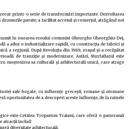
a trecut printr-o serie de transformări importante. Dezvoltarea
i drumurile pavate, a facilitat accesul și comerțul, atrăgând noi
denumit în onoarea eroului comunist Gheorghe Gheorghiu-Dej,
 a adus o industrializare rapidă, cu construcția de fabrici și
ică a regiunii. După Revoluția din 1989, orașul și-a recăpătat
rioadă de tranziție și modernizare. Astăzi, Murfatlarul este
tru moștenirea sa culturală și arhitecturală unică, care atrage
istoriei sale bogate, cu influențe grecești, romane și otomane
oferă oportunitatea de a descoperi aceste influențe, de la ruinele
logice este Cetatea Tropaeum Traiani, care oferă o panoramă
 atracții includ:
ugă diversitate arhitecturală.