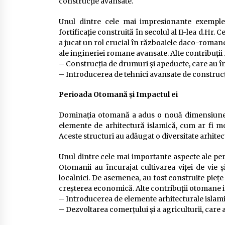
construcție avansate.
Unul dintre cele mai impresionante exemple
fortificație construită în secolul al II-lea d.Hr. 
a jucat un rol crucial în războaiele daco-romane
ale ingineriei romane avansate. Alte contribuți
– Construcția de drumuri și apeducte, care au î
– Introducerea de tehnici avansate de construcți
Perioada Otomană și Impactul ei
Dominația otomană a adus o nouă dimensiune cu
elemente de arhitectură islamică, cum ar fi m
Aceste structuri au adăugat o diversitate arhitect
Unul dintre cele mai importante aspecte ale per
Otomanii au încurajat cultivarea viței de vie 
localnici. De asemenea, au fost construite piețe 
creșterea economică. Alte contribuții otomane i
– Introducerea de elemente arhitecturale islamic
– Dezvoltarea comerțului și a agriculturii, care