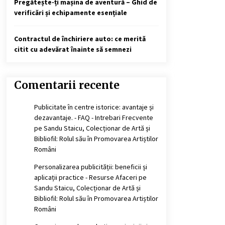
Pregătește-ți mașina de aventură – Ghid de
verificări și echipamente esențiale
Contractul de închiriere auto: ce merită
citit cu adevărat înainte să semnezi
Comentarii recente
Publicitate în centre istorice: avantaje și
dezavantaje. - FAQ - Intrebari Frecvente
pe
Sandu Staicu, Colecționar de Artă și
Bibliofil: Rolul său în Promovarea Artiștilor
Români
Personalizarea publicității: beneficii și
aplicații practice - Resurse Afaceri
pe
Sandu Staicu, Colecționar de Artă și
Bibliofil: Rolul său în Promovarea Artiștilor
Români