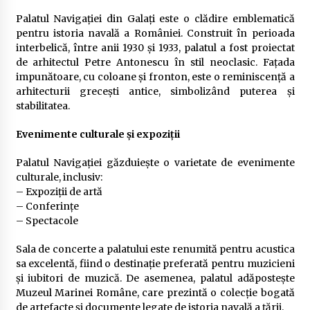
Palatul Navigației din Galați este o clădire emblematică
pentru istoria navală a României. Construit în perioada
interbelică, între anii 1930 și 1933, palatul a fost proiectat
de arhitectul Petre Antonescu în stil neoclasic. Fațada
impunătoare, cu coloane și fronton, este o reminiscență a
arhitecturii grecești antice, simbolizând puterea și
stabilitatea.
Evenimente culturale și expoziții
Palatul Navigației găzduiește o varietate de evenimente
culturale, inclusiv:
– Expoziții de artă
– Conferințe
– Spectacole
Sala de concerte a palatului este renumită pentru acustica
sa excelentă, fiind o destinație preferată pentru muzicieni
și iubitori de muzică. De asemenea, palatul adăpostește
Muzeul Marinei Române, care prezintă o colecție bogată
de artefacte și documente legate de istoria navală a țării.