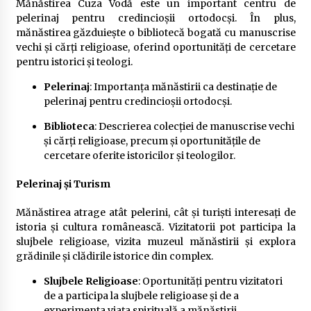
Mănăstirea Cuza Vodă este un important centru de
pelerinaj pentru credincioșii ortodocși. În plus,
mănăstirea găzduiește o bibliotecă bogată cu manuscrise
vechi și cărți religioase, oferind oportunități de cercetare
pentru istorici și teologi.
Pelerinaj
: Importanța mănăstirii ca destinație de
pelerinaj pentru credincioșii ortodocși.
Biblioteca
: Descrierea colecției de manuscrise vechi
și cărți religioase, precum și oportunitățile de
cercetare oferite istoricilor și teologilor.
Pelerinaj și Turism
Mănăstirea atrage atât pelerini, cât și turiști interesați de
istoria și cultura românească. Vizitatorii pot participa la
slujbele religioase, vizita muzeul mănăstirii și explora
grădinile și clădirile istorice din complex.
Slujbele Religioase
: Oportunități pentru vizitatori
de a participa la slujbele religioase și de a
experimenta viața spirituală a mănăstirii.