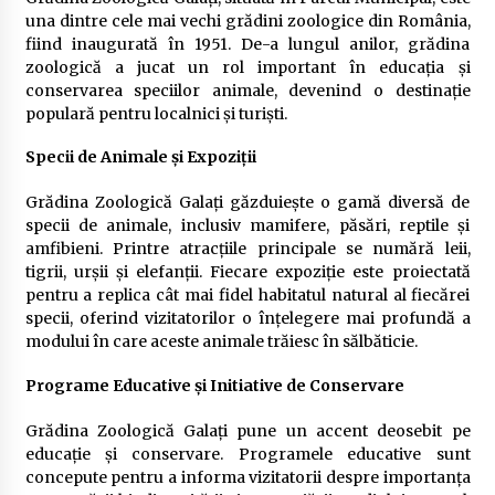
una dintre cele mai vechi grădini zoologice din România,
fiind inaugurată în 1951. De-a lungul anilor, grădina
zoologică a jucat un rol important în educația și
conservarea speciilor animale, devenind o destinație
populară pentru localnici și turiști.
Specii de Animale și Expoziții
Grădina Zoologică Galați găzduiește o gamă diversă de
specii de animale, inclusiv mamifere, păsări, reptile și
amfibieni. Printre atracțiile principale se numără leii,
tigrii, urșii și elefanții. Fiecare expoziție este proiectată
pentru a replica cât mai fidel habitatul natural al fiecărei
specii, oferind vizitatorilor o înțelegere mai profundă a
modului în care aceste animale trăiesc în sălbăticie.
Programe Educative și Initiative de Conservare
Grădina Zoologică Galați pune un accent deosebit pe
educație și conservare. Programele educative sunt
concepute pentru a informa vizitatorii despre importanța