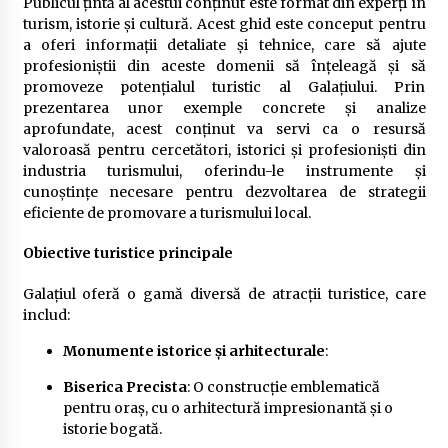
Publicul țintă al acestui conținut este format din experți în
turism, istorie și cultură. Acest ghid este conceput pentru
a oferi informații detaliate și tehnice, care să ajute
profesioniștii din aceste domenii să înțeleagă și să
promoveze potențialul turistic al Galațiului. Prin
prezentarea unor exemple concrete și analize
aprofundate, acest conținut va servi ca o resursă
valoroasă pentru cercetători, istorici și profesioniști din
industria turismului, oferindu-le instrumente și
cunoștințe necesare pentru dezvoltarea de strategii
eficiente de promovare a turismului local.
Obiective turistice principale
Galațiul oferă o gamă diversă de atracții turistice, care
includ:
Monumente istorice și arhitecturale
:
Biserica Precista
: O construcție emblematică
pentru oraș, cu o arhitectură impresionantă și o
istorie bogată.