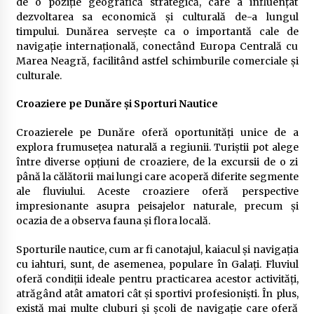
de o poziție geografică strategică, care a influențat
dezvoltarea sa economică și culturală de-a lungul
timpului. Dunărea servește ca o importantă cale de
navigație internațională, conectând Europa Centrală cu
Marea Neagră, facilitând astfel schimburile comerciale și
culturale.
Croaziere pe Dunăre și Sporturi Nautice
Croazierele pe Dunăre oferă oportunități unice de a
explora frumusețea naturală a regiunii. Turiștii pot alege
între diverse opțiuni de croaziere, de la excursii de o zi
până la călătorii mai lungi care acoperă diferite segmente
ale fluviului. Aceste croaziere oferă perspective
impresionante asupra peisajelor naturale, precum și
ocazia de a observa fauna și flora locală.
Sporturile nautice, cum ar fi canotajul, kaiacul și navigația
cu iahturi, sunt, de asemenea, populare în Galați. Fluviul
oferă condiții ideale pentru practicarea acestor activități,
atrăgând atât amatori cât și sportivi profesioniști. În plus,
există mai multe cluburi și școli de navigație care oferă