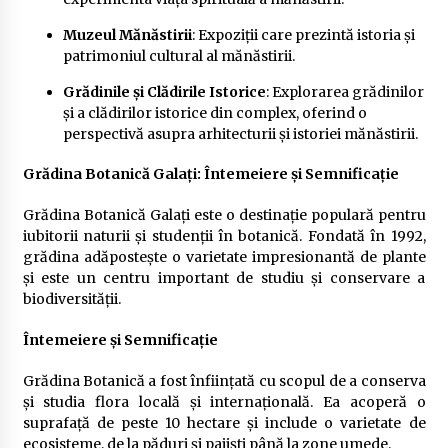
Muzeul Mănăstirii
: Expoziții care prezintă istoria și
patrimoniul cultural al mănăstirii.
Grădinile și Clădirile Istorice
: Explorarea grădinilor
și a clădirilor istorice din complex, oferind o
perspectivă asupra arhitecturii și istoriei mănăstirii.
Grădina Botanică Galați: Întemeiere și Semnificație
Grădina Botanică Galați este o destinație populară pentru
iubitorii naturii și studenții în botanică. Fondată în 1992,
grădina adăpostește o varietate impresionantă de plante
și este un centru important de studiu și conservare a
biodiversității.
Întemeiere și Semnificație
Grădina Botanică a fost înființată cu scopul de a conserva
și studia flora locală și internațională. Ea acoperă o
suprafață de peste 10 hectare și include o varietate de
ecosisteme, de la păduri și pajiști până la zone umede.