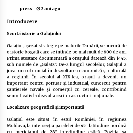
Delta Dunării
press
2 ani ago
2 ani ago
Introducere
Cele mai bune locuri pentru pescuitul crapului
în România (2024)
Scurtă istorie a Galațiului
2 ani ago
Galațiul, așezat strategic pe malurile Dunării, se bucură de
Cum să alegi firul de pescuit perfect pentru
o istorie bogată care se întinde pe mai mult de 600 de ani.
crap: Ghid complet pentru pescari
Prima atestare documentară a orașului datează din 1445,
2 ani ago
sub numele de „Galatz”. De-a lungul secolelor, Galațiul a
jucat un rol crucial în dezvoltarea economică și culturală
Uloga lokalne ekonomije u razvoju zajednice
a regiunii. În secolul al XIX-lea, orașul a devenit un
2 ani ago
important centru portuar și industrial, cunoscut pentru
șantierele navale și comerțul cu cereale, contribuind
semnificativ la dezvoltarea infrastructurii naționale.
Cotele Dunării: Monitorizare și Prognoze
Hidrologice prin DanubeAlert.com
Localizare geografică și importanță
2 ani ago
Galațiul este situat în estul României, în regiunea
Moldova, la intersecția paralelei de 45° latitudine nordică
cu meridianul de 28° longitudine estică. Poziția sa