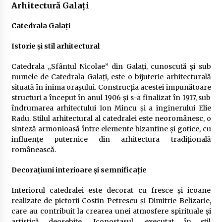
Arhitectură Galați
Catedrala Galați
Istorie și stil arhitectural
Catedrala „Sfântul Nicolae” din Galați, cunoscută și sub
numele de Catedrala Galați, este o bijuterie arhitecturală
situată în inima orașului. Construcția acestei impunătoare
structuri a început în anul 1906 și s-a finalizat în 1917, sub
îndrumarea arhitectului Ion Mincu și a inginerului Elie
Radu. Stilul arhitectural al catedralei este neoromânesc, o
sinteză armonioasă între elemente bizantine și gotice, cu
influențe puternice din arhitectura tradițională
românească.
Decorațiuni interioare și semnificație
Interiorul catedralei este decorat cu fresce și icoane
realizate de pictorii Costin Petrescu și Dimitrie Belizarie,
care au contribuit la crearea unei atmosfere spirituale și
artistică deosebite. Iconostasul, executat în stil