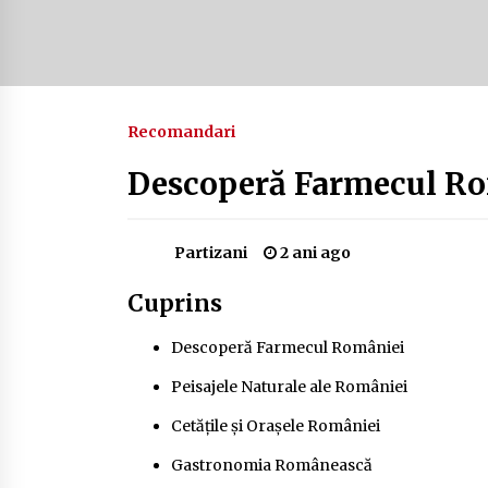
Camping în Delta Dunării – Tot ce
trebuie să știi despre turismul lent
și permisele de activități-înnoptar
2 ani ago
Recomandari
Cum să alegi firul de pescuit perfect
pentru crap: Ghid complet pentru
pescari
Descoperă Farmecul R
2 ani ago
Partizani
2 ani ago
Cuprins
Descoperă Farmecul României
Peisajele Naturale ale României
Cetățile și Orașele României
Gastronomia Românească