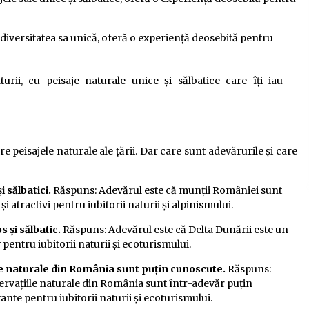
odiversitatea sa unică, oferă o experiență deosebită pentru
rii, cu peisaje naturale unice și sălbatice care îți iau
 peisajele naturale ale țării. Dar care sunt adevărurile și care
 sălbatici.
Răspuns: Adevărul este că munții României sunt
și atractivi pentru iubitorii naturii și alpinismului.
s și sălbatic.
Răspuns: Adevărul este că Delta Dunării este un
v pentru iubitorii naturii și ecoturismului.
iile naturale din România sunt puțin cunoscute.
Răspuns:
zervațiile naturale din România sunt într-adevăr puțin
ante pentru iubitorii naturii și ecoturismului.