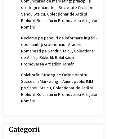
Comunicarea de marketing: principii și
strategii eficiente. - Societate Civila
pe
Sandu Staicu, Colecționar de Artă și
Bibliofil: Rolul său în Promovarea Artiștilor
Români
Reclame pe panouri de informare în gări -
oportunități și beneficii. - Afaceri
Romanesti
pe
Sandu Staicu, Colecționar
de Artă și Bibliofil: Rolul său în
Promovarea Artiștilor Români
Colaborări Strategice Online pentru
Succes în Marketing. - Anunt public IMM
pe
Sandu Staicu, Colecționar de Artă și
Bibliofil: Rolul său în Promovarea Artiștilor
Români
Categorii