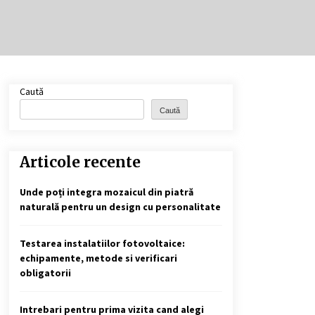
Cele mai bune locuri pentru
pescuitul crapului în România
(2024)
2 ani ago
Cotele Dunării: Monitorizare și
Caută
Prognoze Hidrologice prin
DanubeAlert.com
Caută
2 ani ago
Articole recente
Unde poți integra mozaicul din piatră
naturală pentru un design cu personalitate
Testarea instalatiilor fotovoltaice:
echipamente, metode si verificari
obligatorii
Intrebari pentru prima vizita cand alegi