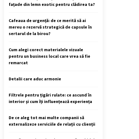
fațade din lemn exotic pentru clădirea ta?
Cafeaua de urgență: de ce merită să ai
mereu o rezervă strategică de capsule în
sertarul de la birou?
Cum alegi corect materialele vizuale
pentru un business local care vrea să fie
remarcat
Detalii care aduc armonie
Filtrele pentru țigări rulate: ce ascund în
interior și cum îți influențează experiența
De ce aleg tot mai multe companii să
externalizeze serviciile de relații cu clienții