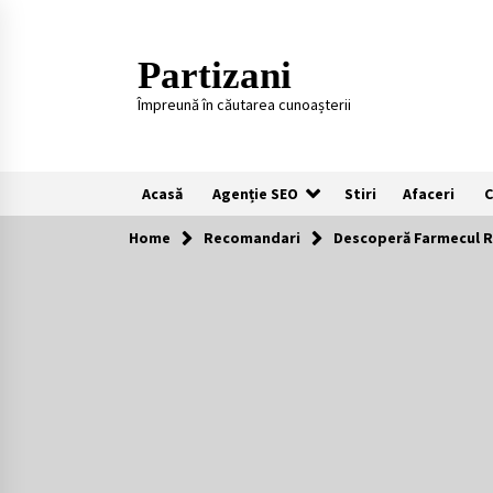
Skip
to
content
Partizani
Împreună în căutarea cunoașterii
Acasă
Agenție SEO
Stiri
Afaceri
C
Home
Recomandari
Descoperă Farmecul 
Recomandari
Plaje populare in Cipru
11 luni ago
Întreținerea lansetelor de crap
pentru sezonul rece
2 ani ago