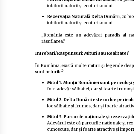
iubitorii naturii și ecoturismului.
Rezervația Naturală Delta Dunării
, cu bi
iubitorii naturii și ecoturismului.
„România este un adevărat paradis al natu
răsuflarea.”
Intrebari/Raspunsuri: Mituri sau Realitate?
În România, există multe mituri și legende despre
sunt miturile?
Mitul 1: Munții României sunt periculoși și
într-adevăr sălbatici, dar și foarte frumoși 
Mitul 2: Delta Dunării este un loc periculo
loc sălbatic și frumos, dar și foarte atracti
Mitul 3: Parcurile naționale și rezervaț
Adevărul este că parcurile naționale și re
cunoscute, dar și foarte atractive și import