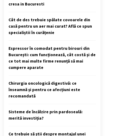
cresa in Bucuresti
Cât de des trebuie spălate covoarele din
casă pentru un aer mai curat? Află ce spun
specialiștii în curățenie
Espressor în comodat pentru birouri din
București: cum funcționează, cât costă și de
ce tot mai multe firme renunță să mai
cumpere aparate
Chirurgia oncologică digestivă: ce
înseamnă și pentru ce afecțiuni este
recomandată
Sisteme de încălzire prin pardoseală:
merită investiția?
Ce trebuie să știi despre montajul unei