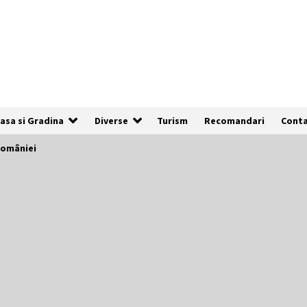
asa si Gradina
Diverse
Turism
Recomandari
Cont
României
De ce anunțurile cu poze clare au de
3x mai multe șanse să fie vizualizate
1 an ago
Cum să îți alegi locul ideal pentru
pescuit
2 ani ago