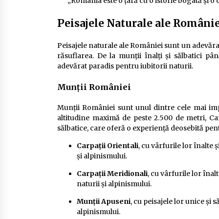
„România este o țară cu o istorie bogată și o c
Peisajele Naturale ale Românie
Peisajele naturale ale României sunt un adevărat t
răsuflarea. De la munții înalți și sălbatici p
adevărat paradis pentru iubitorii naturii.
Munții României
Munții României sunt unul dintre cele mai impo
altitudine maximă de peste 2.500 de metri, Car
sălbatice, care oferă o experiență deosebită pentr
Carpații Orientali
, cu vârfurile lor înalte
și alpinismului.
Carpații Meridionali
, cu vârfurile lor îna
naturii și alpinismului.
Munții Apuseni
, cu peisajele lor unice și 
alpinismului.