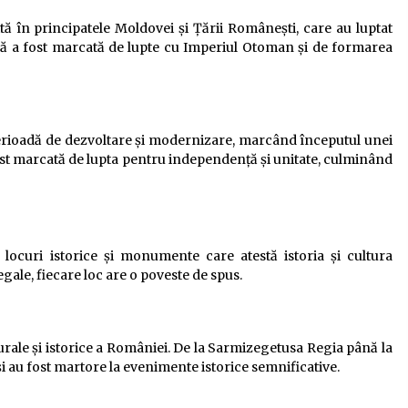
ă în principatele Moldovei și Țării Românești, care au luptat
dă a fost marcată de lupte cu Imperiul Otoman și de formarea
rioadă de dezvoltare și modernizare, marcând începutul unei
fost marcată de lupta pentru independență și unitate, culminând
locuri istorice și monumente care atestă istoria și cultura
egale, fiecare loc are o poveste de spus.
urale și istorice a României. De la Sarmizegetusa Regia până la
 și au fost martore la evenimente istorice semnificative.