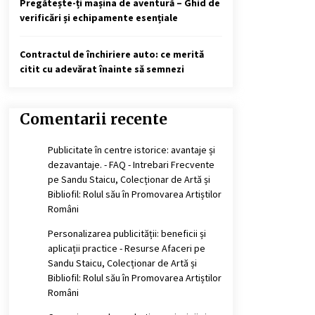
Pregătește-ți mașina de aventură – Ghid de
verificări și echipamente esențiale
Contractul de închiriere auto: ce merită
citit cu adevărat înainte să semnezi
Comentarii recente
Publicitate în centre istorice: avantaje și
dezavantaje. - FAQ - Intrebari Frecvente
pe
Sandu Staicu, Colecționar de Artă și
Bibliofil: Rolul său în Promovarea Artiștilor
Români
Personalizarea publicității: beneficii și
aplicații practice - Resurse Afaceri
pe
Sandu Staicu, Colecționar de Artă și
Bibliofil: Rolul său în Promovarea Artiștilor
Români