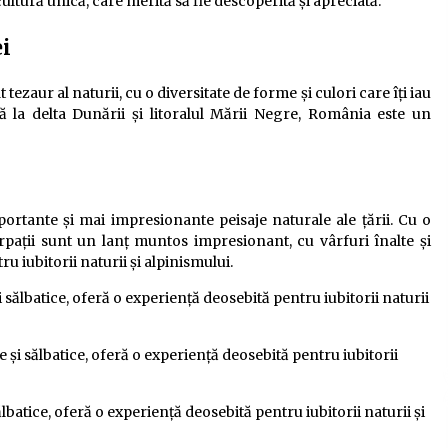
ultură unică, care merită să fie descoperită și apreciată.”
i
ezaur al naturii, cu o diversitate de forme și culori care îți iau
ână la delta Dunării și litoralul Mării Negre, România este un
rtante și mai impresionante peisaje naturale ale țării. Cu o
pații sunt un lanț muntos impresionant, cu vârfuri înalte și
u iubitorii naturii și alpinismului.
 și sălbatice, oferă o experiență deosebită pentru iubitorii naturii
lte și sălbatice, oferă o experiență deosebită pentru iubitorii
sălbatice, oferă o experiență deosebită pentru iubitorii naturii și