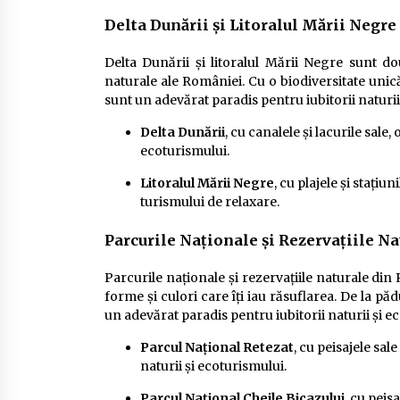
Delta Dunării și Litoralul Mării Negre
Delta Dunării și litoralul Mării Negre sunt d
naturale ale României. Cu o biodiversitate unică
sunt un adevărat paradis pentru iubitorii naturii
Delta Dunării
, cu canalele și lacurile sale
ecoturismului.
Litoralul Mării Negre
, cu plajele și stațiu
turismului de relaxare.
Parcurile Naționale și Rezervațiile Na
Parcurile naționale și rezervațiile naturale din
forme și culori care îți iau răsuflarea. De la păd
un adevărat paradis pentru iubitorii naturii și e
Parcul Național Retezat
, cu peisajele sal
naturii și ecoturismului.
Parcul Național Cheile Bicazului
, cu peis