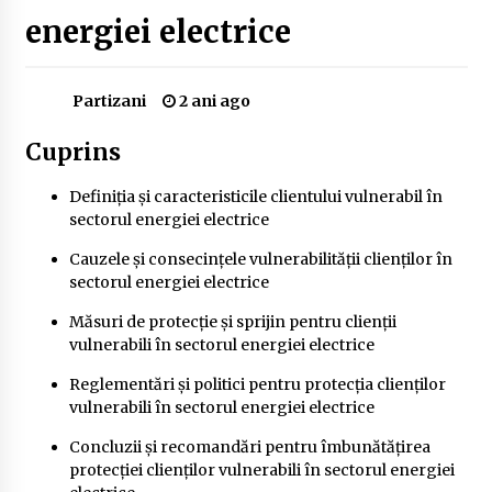
Delta Dunării
energiei electrice
2 ani ago
Cele mai bune locuri pentru pescuitul crapului
Partizani
2 ani ago
în România (2024)
2 ani ago
Cuprins
Cum să alegi firul de pescuit perfect pentru
Definiția și caracteristicile clientului vulnerabil în
crap: Ghid complet pentru pescari
sectorul energiei electrice
2 ani ago
Cauzele și consecințele vulnerabilității clienților în
Uloga lokalne ekonomije u razvoju zajednice
sectorul energiei electrice
2 ani ago
Măsuri de protecție și sprijin pentru clienții
vulnerabili în sectorul energiei electrice
Cotele Dunării: Monitorizare și Prognoze
Reglementări și politici pentru protecția clienților
Hidrologice prin DanubeAlert.com
vulnerabili în sectorul energiei electrice
2 ani ago
Concluzii și recomandări pentru îmbunătățirea
protecției clienților vulnerabili în sectorul energiei