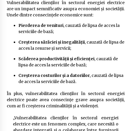
Vulnerabilitatea clienților în sectorul energiei electrice
are un impact semnificativ asupra economiei și societății.
Unele dintre consecințele economice sunt:
Pierderea de venituri
, cauzată de lipsa de acces la
serviciile de bază;
Creșterea sărăciei și inegalității
, cauzată de lipsa de
acces la resurse și servicii;
Scăderea productivității și eficienței
, cauzată de
lipsa de acces la serviciile de bază;
Creșterea costurilor și a datoriilor
, cauzată de lipsa
de acces la serviciile de bază.
În plus, vulnerabilitatea clienților în sectorul energiei
electrice poate avea consecințe grave asupra societății,
cum ar fi creșterea criminalității și a violenței.
„Vulnerabilitatea clienților în sectorul energiei
electrice este un fenomen complex, care necesită o
abordare integrată și o colaborare între furnizorii