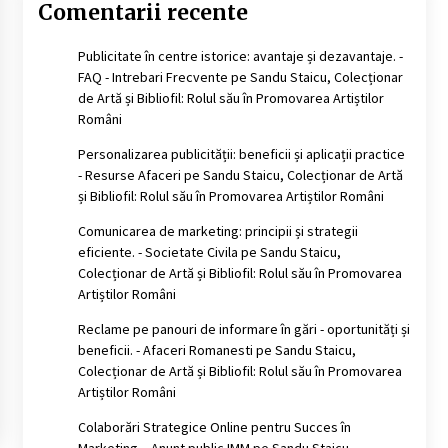
Comentarii recente
Publicitate în centre istorice: avantaje și dezavantaje. -
FAQ - Intrebari Frecvente
pe
Sandu Staicu, Colecționar
de Artă și Bibliofil: Rolul său în Promovarea Artiștilor
Români
Personalizarea publicității: beneficii și aplicații practice
- Resurse Afaceri
pe
Sandu Staicu, Colecționar de Artă
și Bibliofil: Rolul său în Promovarea Artiștilor Români
Comunicarea de marketing: principii și strategii
eficiente. - Societate Civila
pe
Sandu Staicu,
Colecționar de Artă și Bibliofil: Rolul său în Promovarea
Artiștilor Români
Reclame pe panouri de informare în gări - oportunități și
beneficii. - Afaceri Romanesti
pe
Sandu Staicu,
Colecționar de Artă și Bibliofil: Rolul său în Promovarea
Artiștilor Români
Colaborări Strategice Online pentru Succes în
Marketing. - Anunt public IMM
pe
Sandu Staicu,