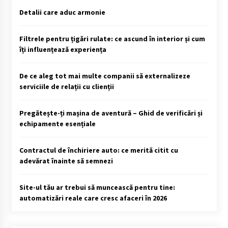
Detalii care aduc armonie
Filtrele pentru țigări rulate: ce ascund în interior și cum
îți influențează experiența
De ce aleg tot mai multe companii să externalizeze
serviciile de relații cu clienții
Pregătește-ți mașina de aventură – Ghid de verificări și
echipamente esențiale
Contractul de închiriere auto: ce merită citit cu
adevărat înainte să semnezi
Site-ul tău ar trebui să muncească pentru tine:
automatizări reale care cresc afaceri în 2026