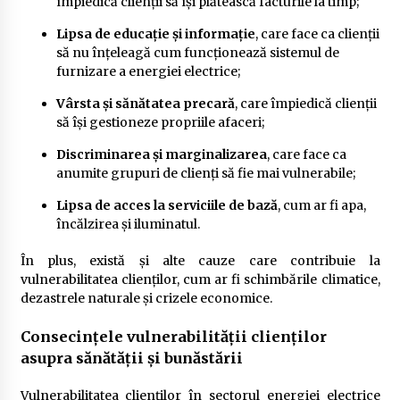
împiedică clienții să își plătească facturile la timp;
Lipsa de educație și informație
, care face ca clienții
să nu înțeleagă cum funcționează sistemul de
furnizare a energiei electrice;
Vârsta și sănătatea precară
, care împiedică clienții
să își gestioneze propriile afaceri;
Discriminarea și marginalizarea
, care face ca
anumite grupuri de clienți să fie mai vulnerabile;
Lipsa de acces la serviciile de bază
, cum ar fi apa,
încălzirea și iluminatul.
În plus, există și alte cauze care contribuie la
vulnerabilitatea clienților, cum ar fi schimbările climatice,
dezastrele naturale și crizele economice.
Consecințele vulnerabilității clienților
asupra sănătății și bunăstării
Vulnerabilitatea clienților în sectorul energiei electrice