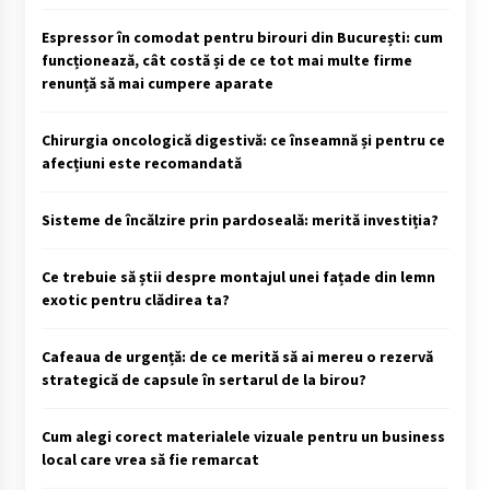
Espressor în comodat pentru birouri din București: cum
funcționează, cât costă și de ce tot mai multe firme
renunță să mai cumpere aparate
Chirurgia oncologică digestivă: ce înseamnă și pentru ce
afecțiuni este recomandată
Sisteme de încălzire prin pardoseală: merită investiția?
Ce trebuie să știi despre montajul unei fațade din lemn
exotic pentru clădirea ta?
Cafeaua de urgență: de ce merită să ai mereu o rezervă
strategică de capsule în sertarul de la birou?
Cum alegi corect materialele vizuale pentru un business
local care vrea să fie remarcat