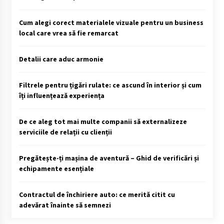
Cum alegi corect materialele vizuale pentru un business
local care vrea să fie remarcat
Detalii care aduc armonie
Filtrele pentru țigări rulate: ce ascund în interior și cum
îți influențează experiența
De ce aleg tot mai multe companii să externalizeze
serviciile de relații cu clienții
Pregătește-ți mașina de aventură – Ghid de verificări și
echipamente esențiale
Contractul de închiriere auto: ce merită citit cu
adevărat înainte să semnezi