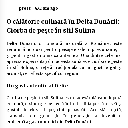
Delta Dunării
press
2 ani ago
2 ani ago
O călătorie culinară în Delta Dunării:
Cele mai bune locuri pentru pescuitul crapului
Ciorba de pește în stil Sulina
în România (2024)
2 ani ago
Delta Dunării, o comoară naturală a României, este
Cum să alegi firul de pescuit perfect pentru
renumită nu doar pentru peisajele sale impresionante, ci
crap: Ghid complet pentru pescari
și pentru gastronomia sa autentică. Una dintre cele mai
2 ani ago
apreciate specialități din această zonă este ciorba de pește
în stil Sulina, o rețetă tradițională cu un gust bogat și
Uloga lokalne ekonomije u razvoju zajednice
aromat, ce reflectă specificul regiunii.
2 ani ago
Un gust autentic al Deltei
Cotele Dunării: Monitorizare și Prognoze
Ciorba de pește în stil Sulina este o adevărată capodoperă
Hidrologice prin DanubeAlert.com
culinară, o sinergie perfectă între tradiția pescărească și
2 ani ago
gustul delicios al peștelui proaspăt. Această rețetă,
transmisa din generație în generație, a devenit o
emblemă a gastronomiei din Delta Dunării.