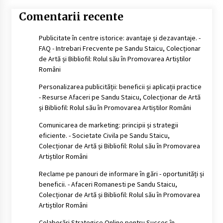
Comentarii recente
Publicitate în centre istorice: avantaje și dezavantaje. -
FAQ - Intrebari Frecvente
pe
Sandu Staicu, Colecționar
de Artă și Bibliofil: Rolul său în Promovarea Artiștilor
Români
Personalizarea publicității: beneficii și aplicații practice
- Resurse Afaceri
pe
Sandu Staicu, Colecționar de Artă
și Bibliofil: Rolul său în Promovarea Artiștilor Români
Comunicarea de marketing: principii și strategii
eficiente. - Societate Civila
pe
Sandu Staicu,
Colecționar de Artă și Bibliofil: Rolul său în Promovarea
Artiștilor Români
Reclame pe panouri de informare în gări - oportunități și
beneficii. - Afaceri Romanesti
pe
Sandu Staicu,
Colecționar de Artă și Bibliofil: Rolul său în Promovarea
Artiștilor Români
Colaborări Strategice Online pentru Succes în