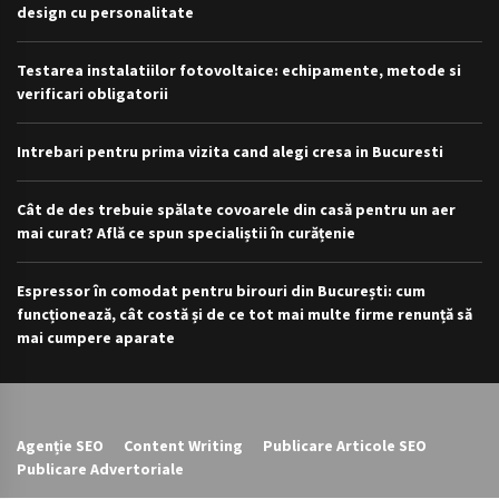
design cu personalitate
Testarea instalatiilor fotovoltaice: echipamente, metode si
verificari obligatorii
Intrebari pentru prima vizita cand alegi cresa in Bucuresti
Cât de des trebuie spălate covoarele din casă pentru un aer
mai curat? Află ce spun specialiștii în curățenie
Espressor în comodat pentru birouri din București: cum
funcționează, cât costă și de ce tot mai multe firme renunță să
mai cumpere aparate
Agenție SEO
Content Writing
Publicare Articole SEO
Publicare Advertoriale