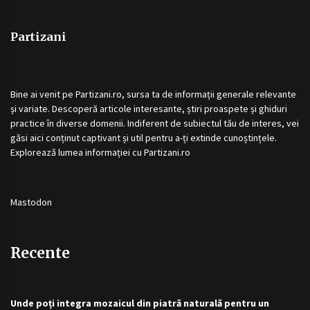
Partizani
Bine ai venit pe
Partizani.ro
, sursa ta de informații generale relevante
și variate. Descoperă articole interesante, știri proaspete și ghiduri
practice în diverse domenii. Indiferent de subiectul tău de interes, vei
găsi aici conținut captivant și util pentru a-ți extinde cunoștințele.
Explorează lumea informației cu
Partizani.ro
Mastodon
Recente
Unde poți integra mozaicul din piatră naturală pentru un