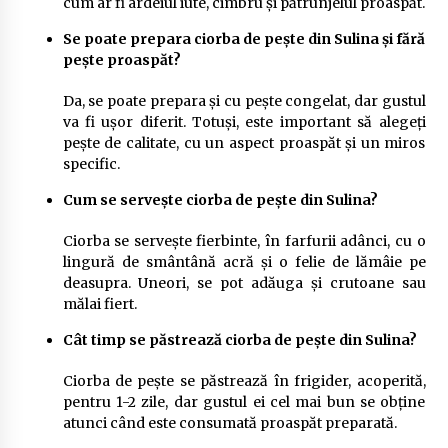
cum ar fi ardeiul iute, cimbru și pătrunjelul proaspăt.
Se poate prepara ciorba de pește din Sulina și fără
pește proaspăt?
Da, se poate prepara și cu pește congelat, dar gustul
va fi ușor diferit. Totuși, este important să alegeți
pește de calitate, cu un aspect proaspăt și un miros
specific.
Cum se servește ciorba de pește din Sulina?
Ciorba se servește fierbinte, în farfurii adânci, cu o
lingură de smântână acră și o felie de lămâie pe
deasupra. Uneori, se pot adăuga și crutoane sau
mălai fiert.
Cât timp se păstrează ciorba de pește din Sulina?
Ciorba de pește se păstrează în frigider, acoperită,
pentru 1-2 zile, dar gustul ei cel mai bun se obține
atunci când este consumată proaspăt preparată.