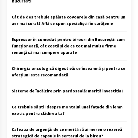
Bucuresti
Cât de des trebuie spălate covoarele din casă pentru un
aer mai curat? Află ce spun specialiștii în curățenie
Espressor în comodat pentru birouri din București: cum
funcționează, cât costă și de ce tot mai multe firme
renunță să mai cumpere aparate
Chirurgia oncologică digestivă: ce înseamnă și pentru ce
afecțiuni este recomandată
Sisteme de încălzire prin pardoseală: merită investiția?
Ce trebuie să știi despre montajul unei fațade din lemn
exotic pentru clădirea ta?
Cafeaua de urgență: de ce merită să ai mereu o rezervă
strategică de capsule în sertarul de la birou?