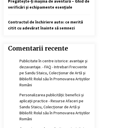
Pregătește-ți mașina de aventură – Ghid de
verificări și echipamente esențiale
Contractul de închiriere auto: ce merită
citit cu adevărat înainte să semnezi
Comentarii recente
Publicitate în centre istorice: avantaje și
dezavantaje. - FAQ - Intrebari Frecvente
pe
Sandu Staicu, Colecționar de Artă și
Bibliofil: Rolul său în Promovarea Artiștilor
Români
Personalizarea publicității: beneficii și
aplicații practice - Resurse Afaceri
pe
Sandu Staicu, Colecționar de Artă și
Bibliofil: Rolul său în Promovarea Artiștilor
Români