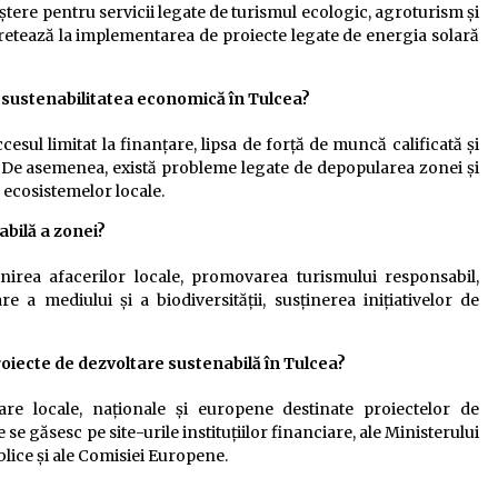
ștere pentru servicii legate de turismul ecologic, agroturism și
retează la implementarea de proiecte legate de energia solară
 sustenabilitatea economică în Tulcea?
ccesul limitat la finanțare, lipsa de forță de muncă calificată și
. De asemenea, există probleme legate de depopularea zonei și
 ecosistemelor locale.
abilă a zonei?
jinirea afacerilor locale, promovarea turismului responsabil,
a mediului și a biodiversității, susținerea inițiativelor de
iecte de dezvoltare sustenabilă în Tulcea?
re locale, naționale și europene destinate proiectelor de
 se găsesc pe site-urile instituțiilor financiare, ale Ministerului
blice și ale Comisiei Europene.