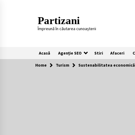
Skip
to
content
Partizani
Împreună în căutarea cunoașterii
Acasă
Agenție SEO
Stiri
Afaceri
C
Home
Turism
Sustenabilitatea economică 
Recomandari
Plaje populare in Cipru
11 luni ago
Întreținerea lansetelor de crap
pentru sezonul rece
2 ani ago