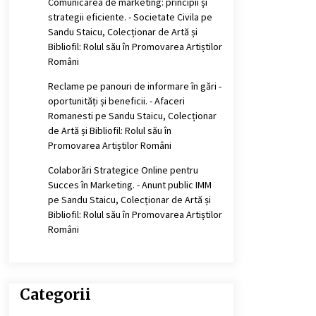
Comunicarea de marketing: principii și
strategii eficiente. - Societate Civila
pe
Sandu Staicu, Colecționar de Artă și
Bibliofil: Rolul său în Promovarea Artiștilor
Români
Reclame pe panouri de informare în gări -
oportunități și beneficii. - Afaceri
Romanesti
pe
Sandu Staicu, Colecționar
de Artă și Bibliofil: Rolul său în
Promovarea Artiștilor Români
Colaborări Strategice Online pentru
Succes în Marketing. - Anunt public IMM
pe
Sandu Staicu, Colecționar de Artă și
Bibliofil: Rolul său în Promovarea Artiștilor
Români
Categorii