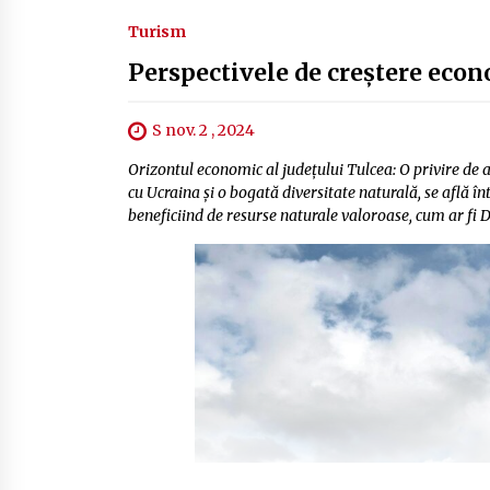
Turism
Perspectivele de creștere eco
S nov. 2 , 2024
Orizontul economic al județului Tulcea: O privire de 
cu Ucraina și o bogată diversitate naturală, se află î
beneficiind de resurse naturale valoroase, cum ar fi De