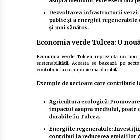
asupra mediului, este esențială p
Dezvoltarea infrastructurii verzi:
public și a energiei regenerabile
și mai sănătos.
Economia verde Tulcea: O nouă
Economia verde Tulcea
reprezintă un nou m
sustenabilității. Aceasta se bazează pe sect
contribuie la o economie mai durabilă.
Exemple de sectoare care contribuie 
Agricultura ecologică:
Promovarea 
impactul asupra mediului, poate c
durabile în Tulcea.
Energiile regenerabile:
Investiții
contribui la reducerea emisiilor d