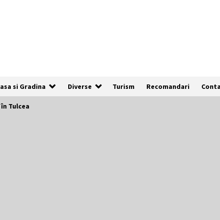
asa si Gradina
Diverse
Turism
Recomandari
Cont
în Tulcea
De ce anunțurile cu poze clare au de
3x mai multe șanse să fie vizualizate
1 an ago
Cum să îți alegi locul ideal pentru
pescuit
2 ani ago