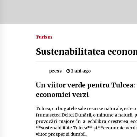
Camping în Delta Dunării – Tot ce
trebuie să știi despre turismul lent
și permisele de activități-înnoptar
2 ani ago
Turism
Cum să alegi firul de pescuit perfect
pentru crap: Ghid complet pentru
pescari
Sustenabilitatea econo
2 ani ago
press
2 ani ago
Un viitor verde pentru Tulcea: 
economiei verzi
Tulcea, cu bogatele sale resurse naturale, este o
frumusețea Deltei Dunării, o minune a naturii, pâ
provocări majore în a echilibra creșterea ec
**sustenabilitate Tulcea** și **economie verde 
viitor prosper și durabil.