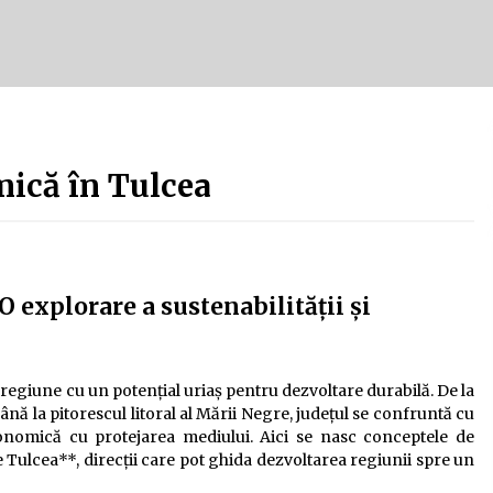
Tot ce trebuie să știi despre
turismul lent în Delta Dunării
e
2 ani ago
Uloga lokalne ekonomije u razvoju
zajednice
mică în Tulcea
2 ani ago
O explorare a sustenabilității și
 regiune cu un potențial uriaș pentru dezvoltare durabilă. De la
nă la pitorescul litoral al Mării Negre, județul se confruntă cu
onomică cu protejarea mediului. Aici se nasc conceptele de
Tulcea**, direcții care pot ghida dezvoltarea regiunii spre un