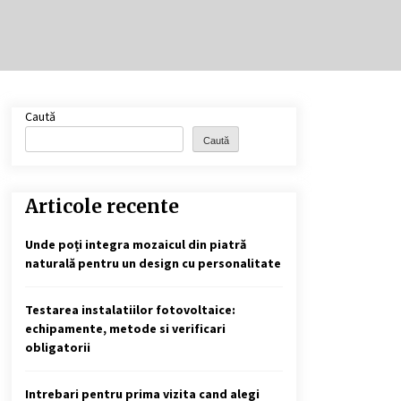
Cele mai bune locuri pentru
pescuitul crapului în România
(2024)
2 ani ago
Cotele Dunării: Monitorizare și
Caută
Prognoze Hidrologice prin
DanubeAlert.com
Caută
2 ani ago
Articole recente
Unde poți integra mozaicul din piatră
naturală pentru un design cu personalitate
Testarea instalatiilor fotovoltaice:
echipamente, metode si verificari
obligatorii
Intrebari pentru prima vizita cand alegi