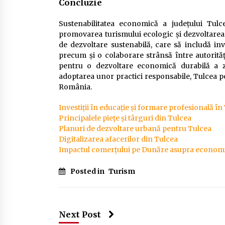
Concluzie
Sustenabilitatea economică a județului Tulce
promovarea turismului ecologic și dezvoltarea 
de dezvoltare sustenabilă, care să includă inve
precum și o colaborare strânsă între autorități
pentru o dezvoltare economică durabilă a z
adoptarea unor practici responsabile, Tulcea 
România.
Investiții în educație și formare profesională în
Principalele piețe și târguri din Tulcea
Planuri de dezvoltare urbană pentru Tulcea
Digitalizarea afacerilor din Tulcea
Impactul comerțului pe Dunăre asupra economi
Posted in
Turism
Next Post