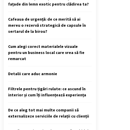
fațade din lemn exotic pentru clădirea ta?
Cafeaua de urgență: de ce merită să ai
mereu o rezervă strategică de capsule în
sertarul de la birou?
Cum alegi corect materialele vizuale
pentru un business local care vrea să fie
remarcat
Detalii care aduc armonie
Filtrele pentru țigări rulate: ce ascund în
interior și cum îți influențează experiența
De ce aleg tot mai multe companii să
externalizeze serviciile de relații cu clienții