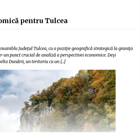
nomică pentru Tulcea
ansamblu Județul Tulcea, cu o poziție geografică strategică la granița
ntr-un punct crucial de analiză a perspectivei economice. Deși
lta Dunării, un teritoriu cu un […]