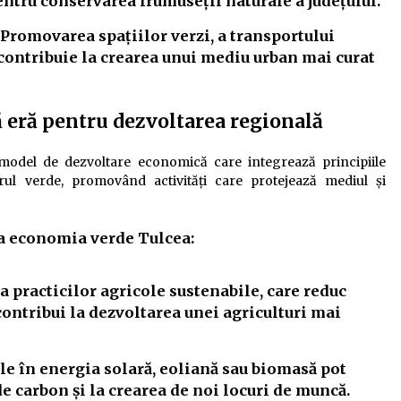
entru conservarea frumuseții naturale a județului.
Promovarea spațiilor verzi, a transportului
 contribuie la crearea unui mediu urban mai curat
 eră pentru dezvoltarea regională
odel de dezvoltare economică care integrează principiile
orul verde, promovând activități care protejează mediul și
la economia verde Tulcea:
practicilor agricole sustenabile, care reduc
ontribui la dezvoltarea unei agriculturi mai
le în energia solară, eoliană sau biomasă pot
e carbon și la crearea de noi locuri de muncă.