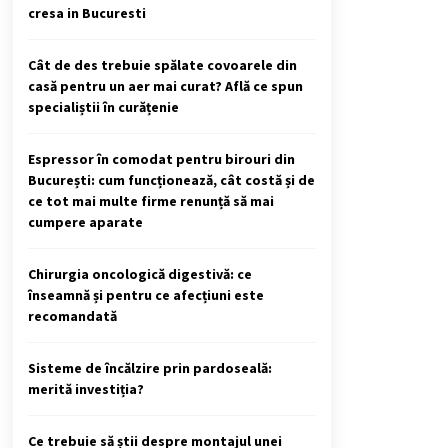
cresa in Bucuresti
Cât de des trebuie spălate covoarele din
casă pentru un aer mai curat? Află ce spun
specialiștii în curățenie
Espressor în comodat pentru birouri din
București: cum funcționează, cât costă și de
ce tot mai multe firme renunță să mai
cumpere aparate
Chirurgia oncologică digestivă: ce
înseamnă și pentru ce afecțiuni este
recomandată
Sisteme de încălzire prin pardoseală:
merită investiția?
Ce trebuie să știi despre montajul unei