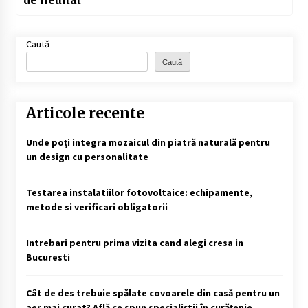
Caută
Caută
Articole recente
Unde poți integra mozaicul din piatră naturală pentru
un design cu personalitate
Testarea instalatiilor fotovoltaice: echipamente,
metode si verificari obligatorii
Intrebari pentru prima vizita cand alegi cresa in
Bucuresti
Cât de des trebuie spălate covoarele din casă pentru un
aer mai curat? Află ce spun specialiștii în curățenie