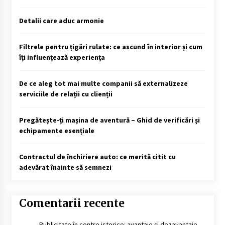
Detalii care aduc armonie
Filtrele pentru țigări rulate: ce ascund în interior și cum
îți influențează experiența
De ce aleg tot mai multe companii să externalizeze
serviciile de relații cu clienții
Pregătește-ți mașina de aventură – Ghid de verificări și
echipamente esențiale
Contractul de închiriere auto: ce merită citit cu
adevărat înainte să semnezi
Comentarii recente
Publicitate în centre istorice: avantaje și dezavantaje. -