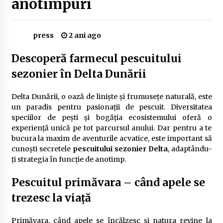
anotimpuri
Delta Dunării
2 ani ago
press
2 ani ago
Cele mai bune locuri pentru pescuitul crapului
în România (2024)
Descoperă farmecul pescuitului
2 ani ago
sezonier în Delta Dunării
Cum să alegi firul de pescuit perfect pentru
crap: Ghid complet pentru pescari
Delta Dunării, o oază de liniște și frumusețe naturală, este
2 ani ago
un paradis pentru pasionații de pescuit. Diversitatea
speciilor de pești și bogăția ecosistemului oferă o
Uloga lokalne ekonomije u razvoju zajednice
experiență unică pe tot parcursul anului. Dar pentru a te
2 ani ago
bucura la maxim de aventurile acvatice, este important să
cunoști secretele
pescuitului sezonier Delta
, adaptându-
ți strategia în funcție de anotimp.
Cotele Dunării: Monitorizare și Prognoze
Hidrologice prin DanubeAlert.com
Pescuitul primăvara – când apele se
2 ani ago
trezesc la viață
Primăvara, când apele se încălzesc și natura revine la