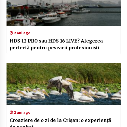
2 ani ago
HDS-12 PRO sau HDS-16 LIVE? Alegerea
perfectă pentru pescarii profesioniști
2 ani ago
Croaziere de o zi de la Crișan: o experiență
de neuitat