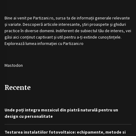
Bine ai venit pe
Partizani.ro
, sursa ta de informații generale relevante
și variate. Descoperă articole interesante, știri proaspete și ghiduri
practice în diverse domenii. Indiferent de subiectul tău de interes, vei
găsi aici conținut captivant și util pentru a-ți extinde cunoștințele.
Explorează lumea informației cu
Partizani.ro
Mastodon
Recente
Unde poți integra mozaicul din piatră naturală pentru un
design cu personalitate
Testarea instalatiilor fotovoltaice: echipamente, metode si