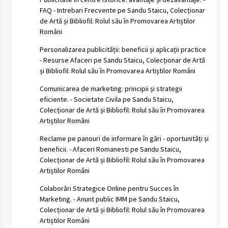
FAQ - Intrebari Frecvente
pe
Sandu Staicu, Colecționar
de Artă și Bibliofil: Rolul său în Promovarea Artiștilor
Români
Personalizarea publicității: beneficii și aplicații practice
- Resurse Afaceri
pe
Sandu Staicu, Colecționar de Artă
și Bibliofil: Rolul său în Promovarea Artiștilor Români
Comunicarea de marketing: principii și strategii
eficiente. - Societate Civila
pe
Sandu Staicu,
Colecționar de Artă și Bibliofil: Rolul său în Promovarea
Artiștilor Români
Reclame pe panouri de informare în gări - oportunități și
beneficii. - Afaceri Romanesti
pe
Sandu Staicu,
Colecționar de Artă și Bibliofil: Rolul său în Promovarea
Artiștilor Români
Colaborări Strategice Online pentru Succes în
Marketing. - Anunt public IMM
pe
Sandu Staicu,
Colecționar de Artă și Bibliofil: Rolul său în Promovarea
Artiștilor Români