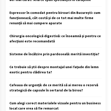
Espressor în comodat pentru birouri din București: cum
funcționează, cât costă și de ce tot mai multe firme
renunță să mai cumpere aparate
Chirurgia oncologică digestivă: ce înseamnă și pentru ce
afecțiuni este recomandată
Sisteme de încălzire prin pardoseală: merită investiția?
Ce trebuie să știi despre montajul unei fațade din lemn
exotic pentru clădirea ta?
Cafeaua de urgență: de ce merită să ai mereu o rezervă
strategică de capsule în sertarul de la birou?
Cum alegi corect materialele vizuale pentru un business
local care vrea să fie remarcat