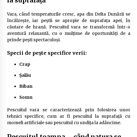
la suprafață
Vara, când temperaturile cresc, apa din Delta Dunării se
încălzește, iar peștii se apropie de suprafața apei, în
căutare de hrană. Pescuitul vara se transformă într-o
aventură relaxantă, cu o mulțime de oportunități de a
prinde pești spectaculoși.
Specii de pește specifice verii:
Crap
Șalău
Biban
Somn
Pescuitul vara se caracterizează prin folosirea unor
tehnici specifice, cum ar fi pescuitul la suprafață cu
momeli artificiale sau pescuitul cu undița la adâncime.
Pescuitul toamna – când natura se