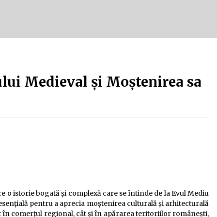
Tot ce trebuie să știi despre
turismul lent în Delta Dunării
e
2 ani ago
Uloga lokalne ekonomije u razvoju
zajednice
ului Medieval și Moștenirea sa
2 ani ago
re o istorie bogată și complexă care se întinde de la Evul Mediu
 esențială pentru a aprecia moștenirea culturală și arhitecturală
ât în comerțul regional, cât și în apărarea teritoriilor românești,