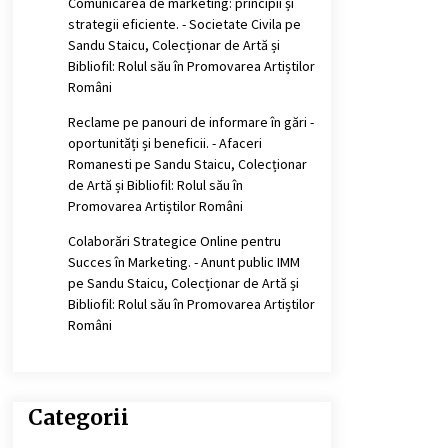
Comunicarea de marketing: principii și
strategii eficiente. - Societate Civila
pe
Sandu Staicu, Colecționar de Artă și
Bibliofil: Rolul său în Promovarea Artiștilor
Români
Reclame pe panouri de informare în gări -
oportunități și beneficii. - Afaceri
Romanesti
pe
Sandu Staicu, Colecționar
de Artă și Bibliofil: Rolul său în
Promovarea Artiștilor Români
Colaborări Strategice Online pentru
Succes în Marketing. - Anunt public IMM
pe
Sandu Staicu, Colecționar de Artă și
Bibliofil: Rolul său în Promovarea Artiștilor
Români
Categorii