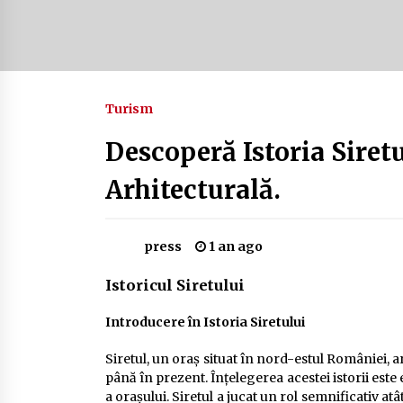
Camping în Delta Dunării – Tot ce
trebuie să știi despre turismul lent
și permisele de activități-înnoptar
2 ani ago
Turism
Cum să alegi firul de pescuit perfect
pentru crap: Ghid complet pentru
pescari
Descoperă Istoria Siret
2 ani ago
Arhitecturală.
press
1 an ago
Istoricul Siretului
Introducere în Istoria Siretului
Siretul, un oraș situat în nord-estul României, a
până în prezent. Înțelegerea acestei istorii este
a orașului. Siretul a jucat un rol semnificativ at