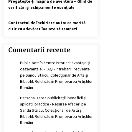
Pregătește-ți mașina de aventură – Ghid de
verificări și echipamente esențiale
Contractul de închiriere auto: ce merită
citit cu adevărat înainte să semnezi
Comentarii recente
Publicitate în centre istorice: avantaje și
dezavantaje. - FAQ - Intrebari Frecvente
pe
Sandu Staicu, Colecționar de Artă și
Bibliofil: Rolul său în Promovarea Artiștilor
Români
Personalizarea publicității: beneficii și
aplicații practice - Resurse Afaceri
pe
Sandu Staicu, Colecționar de Artă și
Bibliofil: Rolul său în Promovarea Artiștilor
Români