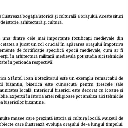
 ilustrează bogăția istorică și culturală a orașului. Aceste situri
de istorie, arhitectură și cultură.
te una dintre cele mai importante fortificații medievale din
, cetatea a jucat un rol crucial în apărarea orașului împotriva
elemente de fortificație specifică epocii medievale, cum ar fi
perții în arhitectură militară medievală pot studia aici tehnicile
izate în perioada respectivă.
erica Sfântul Ioan Botezătorul este un exemplu remarcabil de
til bizantin, biserica este cunoscută pentru frescele sale
nitatea locală. Interiorul bisericii este decorat cu icoane și
ie. Experții în istoria artei religioase pot analiza aici tehnicile
ea bisericilor bizantine.
multe muzee care prezintă istoria și cultura locală. Muzeul de
obiecte care ilustrează evoluția orașului de-a lungul timpului.