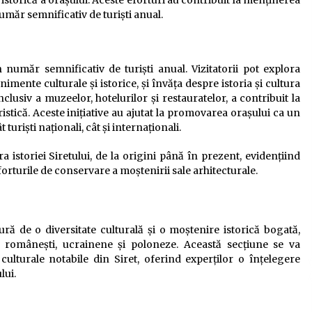
istorică a orașului. Aceste eforturi au contribuit la menținerea
număr semnificativ de turiști anual.
 număr semnificativ de turiști anual. Vizitatorii pot explora
enimente culturale și istorice, și învăța despre istoria și cultura
inclusiv a muzeelor, hotelurilor și restauratelor, a contribuit la
uristică. Aceste inițiative au ajutat la promovarea orașului ca un
turiști naționali, cât și internaționali.
a istoriei Siretului, de la origini până în prezent, evidențiind
orturile de conservare a moștenirii sale arhitecturale.
ură de o diversitate culturală și o moștenire istorică bogată,
i românești, ucrainene și poloneze. Această secțiune se va
 culturale notabile din Siret, oferind experților o înțelegere
lui.