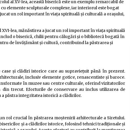
ecolul al XV-lea, această biserică este un exemplu remarcabil de
ă cu elemente sculpturale complexe, iar interiorul este bogat
ucat un rol important în viața spirituală și culturală a orașului,
l XVI-lea, mănăstirea a jucat un rol important în viața spirituală
 includ o biserică, chilii pentru călugări și o bibliotecă bogată în
tru de învățământ și cultură, contribuind la păstrarea și
e case și clădiri istorice care au supraviețuit până în prezent.
rhitecturale, inclusiv elemente gotice, renascentiste și baroce.
ransformate în muzee sau centre culturale, oferind vizitatorilor
din trecut. Eforturile de conservare au inclus utilizarea de
a păstra integritatea istorică a clădirilor.
n rol crucial în păstrarea moștenirii arhitecturale a Siretului.
sericilor și a clădirilor istorice, folosind tehnici tradiționale și