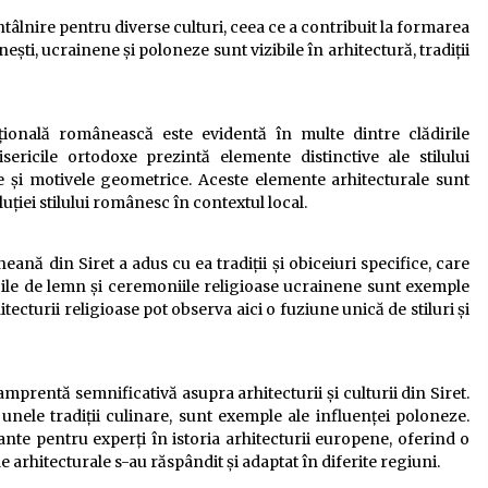
ntâlnire pentru diverse culturi, ceea ce a contribuit la formarea
ești, ucrainene și poloneze sunt vizibile în arhitectură, tradiții
ițională românească este evidentă în multe dintre clădirile
isericile ortodoxe prezintă elemente distinctive ale stilului
 și motivele geometrice. Aceste elemente arhitecturale sunt
uției stilului românesc în contextul local.
eană din Siret a adus cu ea tradiții și obiceiuri specifice, care
ricile de lemn și ceremoniile religioase ucrainene sunt exemple
hitecturii religioase pot observa aici o fuziune unică de stiluri și
 amprentă semnificativă asupra arhitecturii și culturii din Siret.
i unele tradiții culinare, sunt exemple ale influenței poloneze.
ante pentru experți în istoria arhitecturii europene, oferind o
e arhitecturale s-au răspândit și adaptat în diferite regiuni.