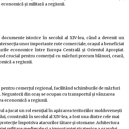
 economică și militară a regiunii.
 documente istorice în secolul al XIV-lea, când a devenit un
intersecția unor importante rute comerciale, orașul a beneficiat
burile economice între Europa Centrală și Orientul Apropiat.
 nod crucial pentru comerțul cu mărfuri precum blănuri, ceară,
omică a regiunii.
ic pentru comerțul regional, facilitând schimburile de mărfuri
. Negustorii din oraș se ocupau cu transportul și vânzarea
ea economică a regiunii.
tul a jucat un rol esențial în apărarea teritoriilor moldovenești
lui, construită în secolul al XIV-lea, a fost una dintre cele mai
 protecție împotriva atacurilor tătare și otomane. Arhitectura
ei militare medievale și a importanței strategice a orașului.