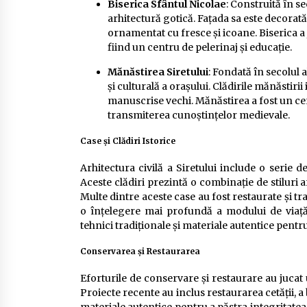
Biserica Sfântul Nicolae
: Construită în s
arhitectură gotică. Fațada sa este decorat
ornamentat cu fresce și icoane. Biserica a j
fiind un centru de pelerinaj și educație.
Mănăstirea Siretului
: Fondată în secolul a
și culturală a orașului. Clădirile mănăstirii
manuscrise vechi. Mănăstirea a fost un cen
transmiterea cunoștințelor medievale.
Case și Clădiri Istorice
Arhitectura civilă a Siretului include o serie d
Aceste clădiri prezintă o combinație de stiluri a
Multe dintre aceste case au fost restaurate și t
o înțelegere mai profundă a modului de viață 
tehnici tradiționale și materiale autentice pentru 
Conservarea și Restaurarea
Eforturile de conservare și restaurare au jucat u
Proiecte recente au inclus restaurarea cetății, a bi