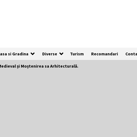
asa si Gradina
Diverse
Turism
Recomandari
Cont
Medieval și Moștenirea sa Arhitecturală.
De ce anunțurile cu poze clare au de
3x mai multe șanse să fie vizualizate
1 an ago
Cum să îți alegi locul ideal pentru
pescuit
2 ani ago