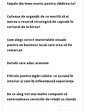
fațade din lemn exotic pentru clădirea ta?
Cafeaua de urgență: de ce merită să ai
mereu o rezervă strategică de capsule în
sertarul de la birou?
Cum alegi corect materialele vizuale
pentru un business local care vrea să fie
remarcat
Detalii care aduc armonie
Filtrele pentru țigări rulate: ce ascund în
interior și cum îți influențează experiența
De ce aleg tot mai multe companii să
externalizeze serviciile de relații cu clienții