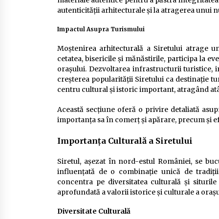
materiale autentice pentru a păstra integritatea 
autenticității arhitecturale și la atragerea unui 
Impactul Asupra Turismului
Moștenirea arhitecturală a Siretului atrage un
cetatea, bisericile și mănăstirile, participa la ev
orașului. Dezvoltarea infrastructurii turistice, 
creșterea popularității Siretului ca destinație t
centru cultural și istoric important, atragând atât 
Această secțiune oferă o privire detaliată asupr
importanța sa în comerț și apărare, precum și ef
Importanța Culturală a Siretului
Siretul, așezat în nord-estul României, se buc
influențată de o combinație unică de tradiți
concentra pe diversitatea culturală și siturile
aprofundată a valorii istorice și culturale a orașu
Diversitate Culturală