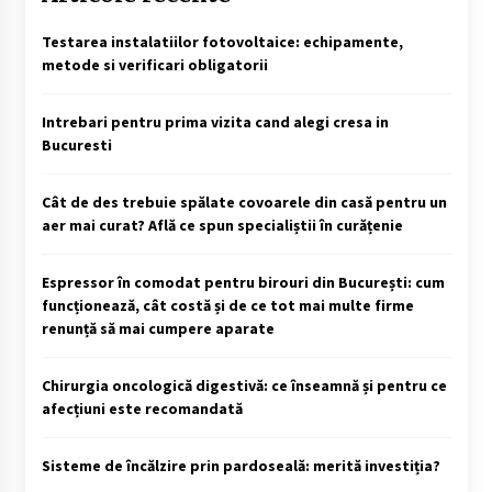
Testarea instalatiilor fotovoltaice: echipamente,
metode si verificari obligatorii
Intrebari pentru prima vizita cand alegi cresa in
Bucuresti
Cât de des trebuie spălate covoarele din casă pentru un
aer mai curat? Află ce spun specialiștii în curățenie
Espressor în comodat pentru birouri din București: cum
funcționează, cât costă și de ce tot mai multe firme
renunță să mai cumpere aparate
Chirurgia oncologică digestivă: ce înseamnă și pentru ce
afecțiuni este recomandată
Sisteme de încălzire prin pardoseală: merită investiția?