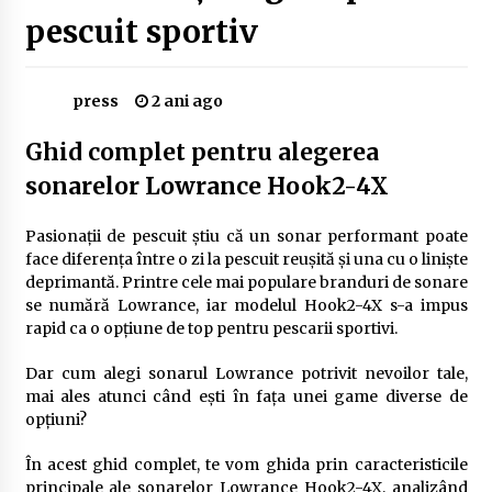
Delta Dunării
pescuit sportiv
2 ani ago
Cele mai bune locuri pentru pescuitul crapului
press
2 ani ago
în România (2024)
2 ani ago
Ghid complet pentru alegerea
sonarelor Lowrance Hook2-4X
Cum să alegi firul de pescuit perfect pentru
crap: Ghid complet pentru pescari
2 ani ago
Pasionații de pescuit știu că un sonar performant poate
face diferența între o zi la pescuit reușită și una cu o liniște
Uloga lokalne ekonomije u razvoju zajednice
deprimantă. Printre cele mai populare branduri de sonare
2 ani ago
se numără Lowrance, iar modelul Hook2-4X s-a impus
rapid ca o opțiune de top pentru pescarii sportivi.
Dar cum alegi sonarul Lowrance potrivit nevoilor tale,
Cotele Dunării: Monitorizare și Prognoze
Hidrologice prin DanubeAlert.com
mai ales atunci când ești în fața unei game diverse de
2 ani ago
opțiuni?
În acest ghid complet, te vom ghida prin caracteristicile
principale ale sonarelor Lowrance Hook2-4X, analizând