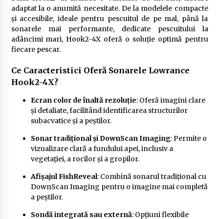
adaptat la o anumită necesitate. De la modelele compacte
și accesibile, ideale pentru pescuitul de pe mal, până la
sonarele mai performante, dedicate pescuitului la
adâncimi mari, Hook2-4X oferă o soluție optimă pentru
fiecare pescar.
Ce Caracteristici Oferă Sonarele Lowrance
Hook2-4X?
Ecran color de înaltă rezoluție
: Oferă imagini clare
și detaliate, facilitând identificarea structurilor
subacvatice și a peștilor.
Sonar tradițional și DownScan Imaging
: Permite o
vizualizare clară a fundului apei, inclusiv a
vegetației, a rocilor și a gropilor.
Afișajul FishReveal
: Combină sonarul tradițional cu
DownScan Imaging pentru o imagine mai completă
a peștilor.
Sondă integrată sau externă
: Opțiuni flexibile