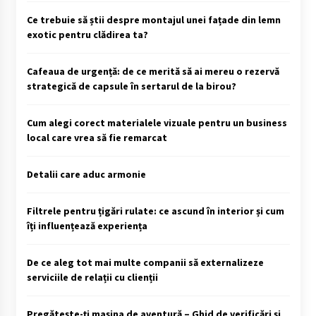
Ce trebuie să știi despre montajul unei fațade din lemn
exotic pentru clădirea ta?
Cafeaua de urgență: de ce merită să ai mereu o rezervă
strategică de capsule în sertarul de la birou?
Cum alegi corect materialele vizuale pentru un business
local care vrea să fie remarcat
Detalii care aduc armonie
Filtrele pentru țigări rulate: ce ascund în interior și cum
îți influențează experiența
De ce aleg tot mai multe companii să externalizeze
serviciile de relații cu clienții
Pregătește-ți mașina de aventură – Ghid de verificări și