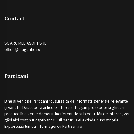
Contact
SC ARC MEDIASOFT SRL
office@e-agentie.ro
Partizani
Bine ai venit pe
Partizani.ro
, sursa ta de informații generale relevante
și variate. Descoperă articole interesante, știri proaspete și ghiduri
practice în diverse domenii. Indiferent de subiectul tău de interes, vei
găsi aici conținut captivant și util pentru a-ți extinde cunoștințele.
Explorează lumea informației cu
Partizani.ro