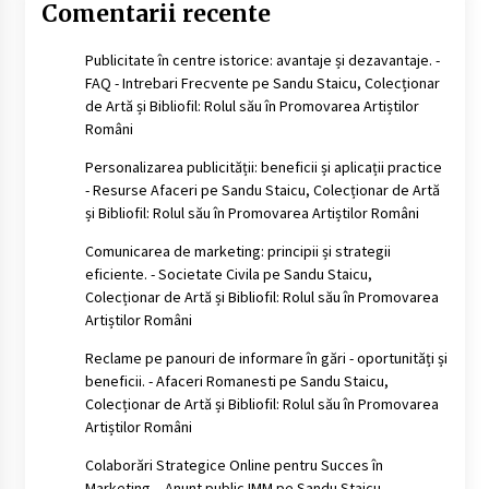
Comentarii recente
Publicitate în centre istorice: avantaje și dezavantaje. -
FAQ - Intrebari Frecvente
pe
Sandu Staicu, Colecționar
de Artă și Bibliofil: Rolul său în Promovarea Artiștilor
Români
Personalizarea publicității: beneficii și aplicații practice
- Resurse Afaceri
pe
Sandu Staicu, Colecționar de Artă
și Bibliofil: Rolul său în Promovarea Artiștilor Români
Comunicarea de marketing: principii și strategii
eficiente. - Societate Civila
pe
Sandu Staicu,
Colecționar de Artă și Bibliofil: Rolul său în Promovarea
Artiștilor Români
Reclame pe panouri de informare în gări - oportunități și
beneficii. - Afaceri Romanesti
pe
Sandu Staicu,
Colecționar de Artă și Bibliofil: Rolul său în Promovarea
Artiștilor Români
Colaborări Strategice Online pentru Succes în
Marketing. - Anunt public IMM
pe
Sandu Staicu,