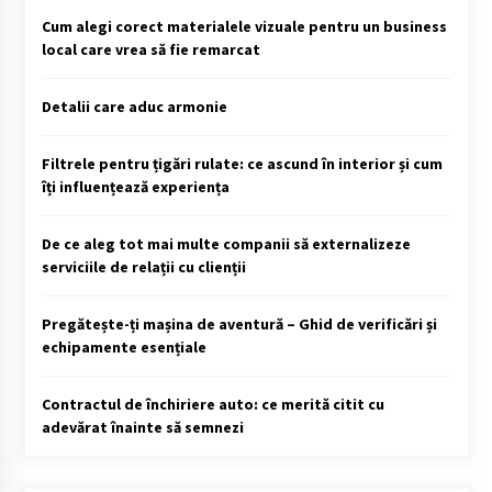
Cum alegi corect materialele vizuale pentru un business
local care vrea să fie remarcat
Detalii care aduc armonie
Filtrele pentru țigări rulate: ce ascund în interior și cum
îți influențează experiența
De ce aleg tot mai multe companii să externalizeze
serviciile de relații cu clienții
Pregătește-ți mașina de aventură – Ghid de verificări și
echipamente esențiale
Contractul de închiriere auto: ce merită citit cu
adevărat înainte să semnezi