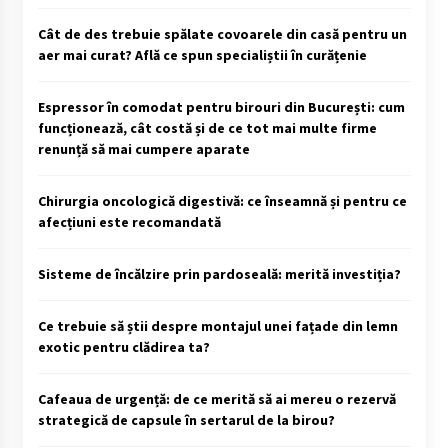
Cât de des trebuie spălate covoarele din casă pentru un
aer mai curat? Află ce spun specialiștii în curățenie
Espressor în comodat pentru birouri din București: cum
funcționează, cât costă și de ce tot mai multe firme
renunță să mai cumpere aparate
Chirurgia oncologică digestivă: ce înseamnă și pentru ce
afecțiuni este recomandată
Sisteme de încălzire prin pardoseală: merită investiția?
Ce trebuie să știi despre montajul unei fațade din lemn
exotic pentru clădirea ta?
Cafeaua de urgență: de ce merită să ai mereu o rezervă
strategică de capsule în sertarul de la birou?