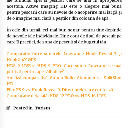
ale fundului apei și peștilor care se află în apropierea
acestuia. Active Imaging HD este o alegere mai bună
pentru pescarii care au nevoie de o acoperire mai largă și
de o imagine mai clară a peștilor din coloana de apă.
În cele din urmă, cel mai bun sonar pentru tine depinde
de nevoile tale individuale. Ține cont de tipul de pescuit pe
care îl practici, de zona de pescuit și de bugetul tău.
Comparativ între sonarele Lowrance Hook Reveal 7 și
Hook2-4X GPS
HDS-9 LIVE și HDS-9 PRO: Care sonar Lowrance e mai
potrivit pentru ape sălbatice?
Analiză comparativă: Sonda Bullet Skimmer vs. SplitShot
HD
Elite FS 9 vs. Hook Reveal 9: Diferențele care contează
Comparație detaliată: HDS-12 PRO vs. HDS-16 LIVE
Posted in
Turism