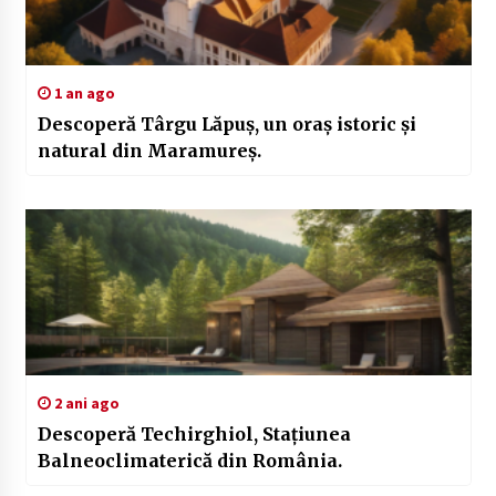
1 an ago
Descoperă Târgu Lăpuș, un oraș istoric și
natural din Maramureș.
2 ani ago
Descoperă Techirghiol, Stațiunea
Balneoclimaterică din România.