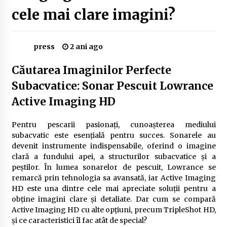
Delta Dunării
cele mai clare imagini?
2 ani ago
Cele mai bune locuri pentru pescuitul crapului
press
2 ani ago
în România (2024)
2 ani ago
Căutarea Imaginilor Perfecte
Subacvatice: Sonar Pescuit Lowrance
Cum să alegi firul de pescuit perfect pentru
crap: Ghid complet pentru pescari
Active Imaging HD
2 ani ago
Pentru pescarii pasionați, cunoașterea mediului
Uloga lokalne ekonomije u razvoju zajednice
subacvatic este esențială pentru succes. Sonarele au
2 ani ago
devenit instrumente indispensabile, oferind o imagine
clară a fundului apei, a structurilor subacvatice și a
peștilor. În lumea sonarelor de pescuit, Lowrance se
Cotele Dunării: Monitorizare și Prognoze
remarcă prin tehnologia sa avansată, iar Active Imaging
Hidrologice prin DanubeAlert.com
HD este una dintre cele mai apreciate soluții pentru a
2 ani ago
obține imagini clare și detaliate. Dar cum se compară
Active Imaging HD cu alte opțiuni, precum TripleShot HD,
și ce caracteristici îl fac atât de special?