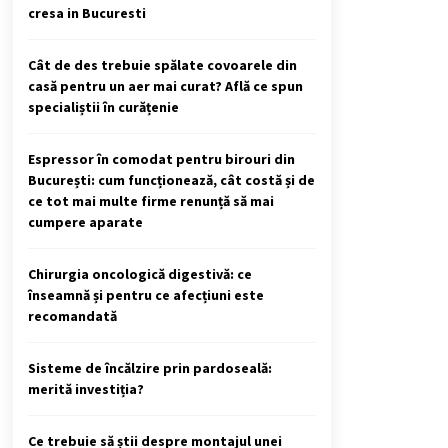
cresa in Bucuresti
Cât de des trebuie spălate covoarele din
casă pentru un aer mai curat? Află ce spun
specialiștii în curățenie
Espressor în comodat pentru birouri din
București: cum funcționează, cât costă și de
ce tot mai multe firme renunță să mai
cumpere aparate
Chirurgia oncologică digestivă: ce
înseamnă și pentru ce afecțiuni este
recomandată
Sisteme de încălzire prin pardoseală:
merită investiția?
Ce trebuie să știi despre montajul unei