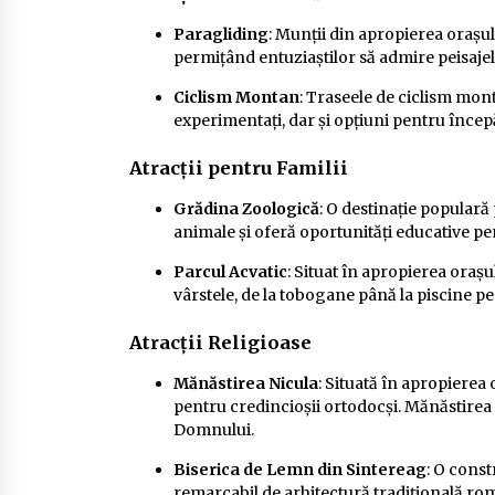
Paragliding
: Munții din apropierea orașul
permițând entuziaștilor să admire peisajel
Ciclism Montan
: Traseele de ciclism mon
experimentați, dar și opțiuni pentru încep
Atracții pentru Familii
Grădina Zoologică
: O destinație populară
animale și oferă oportunități educative pe
Parcul Acvatic
: Situat în apropierea orașu
vârstele, de la tobogane până la piscine pe
Atracții Religioase
Mănăstirea Nicula
: Situată în apropierea
pentru credincioșii ortodocși. Mănăstirea
Domnului.
Biserica de Lemn din Sintereag
: O cons
remarcabil de arhitectură tradițională r