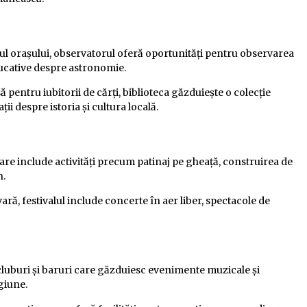
trul orașului, observatorul oferă oportunități pentru observarea
educative despre astronomie.
ă pentru iubitorii de cărți, biblioteca găzduiește o colecție
i despre istoria și cultura locală.
are include activități precum patinaj pe gheață, construirea de
n.
vară, festivalul include concerte în aer liber, spectacole de
e cluburi și baruri care găzduiesc evenimente muzicale și
giune.