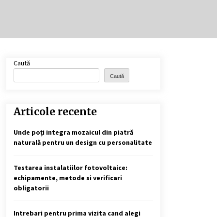
Cele mai bune locuri pentru
pescuitul crapului în România
(2024)
2 ani ago
Cotele Dunării: Monitorizare și
Caută
Prognoze Hidrologice prin
DanubeAlert.com
Caută
2 ani ago
Articole recente
Unde poți integra mozaicul din piatră
naturală pentru un design cu personalitate
Testarea instalatiilor fotovoltaice:
echipamente, metode si verificari
obligatorii
Intrebari pentru prima vizita cand alegi