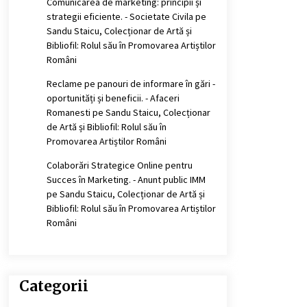
Comunicarea de marketing: principii și
strategii eficiente. - Societate Civila
pe
Sandu Staicu, Colecționar de Artă și
Bibliofil: Rolul său în Promovarea Artiștilor
Români
Reclame pe panouri de informare în gări -
oportunități și beneficii. - Afaceri
Romanesti
pe
Sandu Staicu, Colecționar
de Artă și Bibliofil: Rolul său în
Promovarea Artiștilor Români
Colaborări Strategice Online pentru
Succes în Marketing. - Anunt public IMM
pe
Sandu Staicu, Colecționar de Artă și
Bibliofil: Rolul său în Promovarea Artiștilor
Români
Categorii