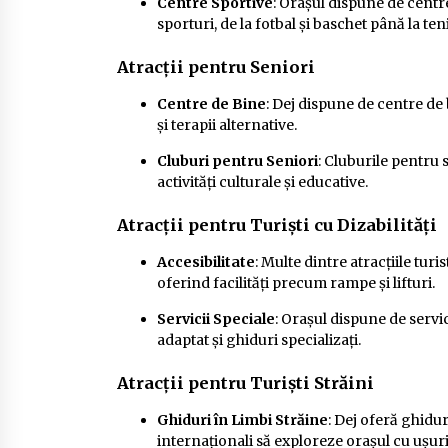
Centre Sportive
: Orașul dispune de centr
sporturi, de la fotbal și baschet până la teni
Atracții pentru Seniori
Centre de Bine
: Dej dispune de centre de 
și terapii alternative.
Cluburi pentru Seniori
: Cluburile pentru 
activități culturale și educative.
Atracții pentru Turiști cu Dizabilități
Accesibilitate
: Multe dintre atracțiile turi
oferind facilități precum rampe și lifturi.
Servicii Speciale
: Orașul dispune de servici
adaptat și ghiduri specializați.
Atracții pentru Turiști Străini
Ghiduri în Limbi Străine
: Dej oferă ghidur
internaționali să exploreze orașul cu ușuri