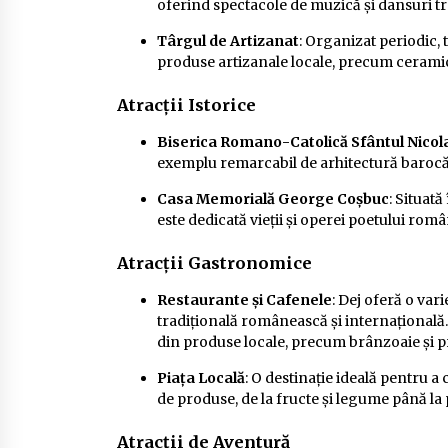
oferind spectacole de muzică și dansuri tr
Târgul de Artizanat
: Organizat periodic, 
produse artizanale locale, precum ceramică
Atracții Istorice
Biserica Romano-Catolică Sfântul Nicol
exemplu remarcabil de arhitectură barocă
Casa Memorială George Coșbuc
: Situat
este dedicată vieții și operei poetului ro
Atracții Gastronomice
Restaurante și Cafenele
: Dej oferă o var
tradițională românească și internațională.
din produse locale, precum brânzoaie și p
Piața Locală
: O destinație ideală pentru 
de produse, de la fructe și legume până la 
Atracții de Aventură