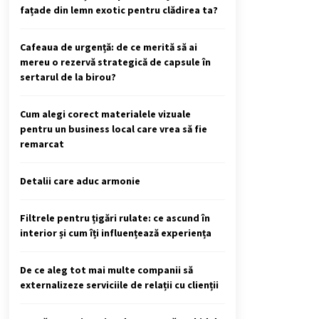
fațade din lemn exotic pentru clădirea ta?
Cafeaua de urgență: de ce merită să ai
mereu o rezervă strategică de capsule în
sertarul de la birou?
Cum alegi corect materialele vizuale
pentru un business local care vrea să fie
remarcat
Detalii care aduc armonie
Filtrele pentru țigări rulate: ce ascund în
interior și cum îți influențează experiența
De ce aleg tot mai multe companii să
externalizeze serviciile de relații cu clienții