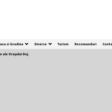
asa si Gradina
Diverse
Turism
Recomandari
Cont
e ale Orașului Dej.
De ce anunțurile cu poze clare au de
3x mai multe șanse să fie vizualizate
1 an ago
Cum să îți alegi locul ideal pentru
pescuit
2 ani ago