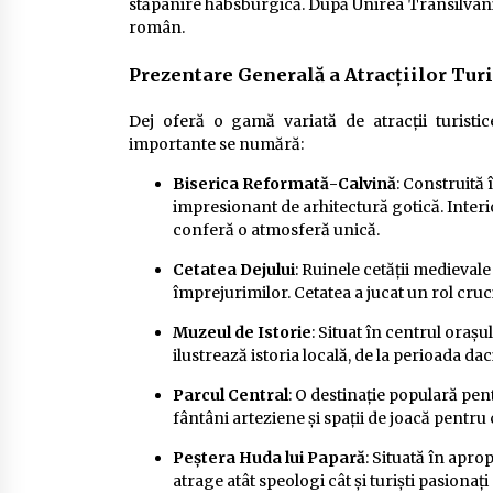
stăpânire habsburgică. După Unirea Transilvanie
român.
Prezentare Generală a Atracțiilor Turi
Dej oferă o gamă variată de atracții turistic
importante se numără:
Biserica Reformată-Calvină
: Construită 
impresionant de arhitectură gotică. Interi
conferă o atmosferă unică.
Cetatea Dejului
: Ruinele cetății medieval
împrejurimilor. Cetatea a jucat un rol cruc
Muzeul de Istorie
: Situat în centrul oraș
ilustrează istoria locală, de la perioada da
Parcul Central
: O destinație populară pent
fântâni arteziene și spații de joacă pentru 
Peștera Huda lui Papară
: Situată în apro
atrage atât speologi cât și turiști pasionaț