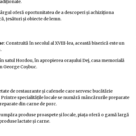
adiționale.
târgul oferă oportunitatea de a descoperi și achiziționa
, țesături și obiecte de lemn.
ae
: Construită în secolul al XVIII-lea, această biserică este un
.
ă în satul Hordou, în apropierea orașului Dej, casa memorială
mân George Coșbuc.
ietate de restaurante și cafenele care servesc bucătărie
 Printre specialitățile locale se numără mâncărurile preparate
reparate din carne de porc.
a cumpăra produse proaspete și locale, piața oferă o gamă largă
produse lactate și carne.