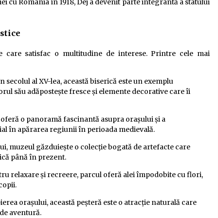
i cu România în 1918, Dej a devenit parte integrantă a statului
stice
e care satisfac o multitudine de interese. Printre cele mai
în secolul al XV-lea, această biserică este un exemplu
orul său adăpostește fresce și elemente decorative care îi
e oferă o panoramă fascinantă asupra orașului și a
ial în apărarea regiunii în perioada medievală.
ului, muzeul găzduiește o colecție bogată de artefacte care
cică până în prezent.
ru relaxare și recreere, parcul oferă alei împodobite cu flori,
copii.
pierea orașului, această peșteră este o atracție naturală care
i de aventură.