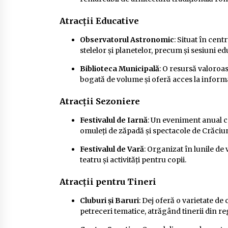
Atracții Educative
Observatorul Astronomic
: Situat în cen
stelelor și planetelor, precum și sesiuni 
Biblioteca Municipală
: O resursă valoroas
bogată de volume și oferă acces la informați
Atracții Sezoniere
Festivalul de Iarnă
: Un eveniment anual c
omuleți de zăpadă și spectacole de Crăciu
Festivalul de Vară
: Organizat în lunile de 
teatru și activități pentru copii.
Atracții pentru Tineri
Cluburi și Baruri
: Dej oferă o varietate d
petreceri tematice, atrăgând tinerii din re