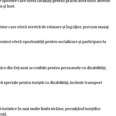
e sportive care oferă facilități pentru practicarea unor diverse
s și înot.
bine care oferă servicii de relaxare și îngrijire, precum masaj
seniori oferă oportunități pentru socializare și participare la
stice din Dej sunt accesibile pentru persoanele cu dizabilități,
i speciale pentru turiștii cu dizabilități, inclusiv transport
i turistice în mai multe limbi străine, permițând turiștilor
nță.