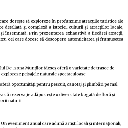
care dorește să exploreze în profunzime atracțiile turistice ale
 detaliată și complexă a istoriei, culturii și atracțiilor locale,
și însemnată. Prin prezentarea exhaustivă a fiecărei atracții,
ntru cei care doresc să descopere autenticitatea și frumusețea
ului Dej, zona Munților Meseș oferă o varietate de trasee de
ă exploreze peisajele naturale spectaculoase.
oferă oportunități pentru pescuit, canotaj și plimbări pe mal.
eastă rezervație adăpostește o diversitate bogată de floră și
orii naturii.
: Un eveniment anual care adună artiști locali și internaționali,