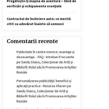
Pregătește-ți mașina de aventură – Ghid de
verificări și echipamente esențiale
Contractul de închiriere auto: ce merită
citit cu adevărat înainte să semnezi
Comentarii recente
Publicitate în centre istorice: avantaje și
dezavantaje. - FAQ - Intrebari Frecvente
pe
Sandu Staicu, Colecționar de Artă și
Bibliofil: Rolul său în Promovarea Artiștilor
Români
Personalizarea publicității: beneficii și
aplicații practice - Resurse Afaceri
pe
Sandu Staicu, Colecționar de Artă și
Bibliofil: Rolul său în Promovarea Artiștilor
Români