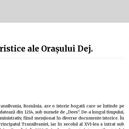
Tot ce trebuie să știi despre
turismul lent în Delta Dunării
e
2 ani ago
Uloga lokalne ekonomije u razvoju
zajednice
istice ale Orașului Dej.
2 ani ago
Transilvania, România, are o istorie bogată care se întinde pe
datează din 1214, sub numele de „Dees”. De-a lungul timpului,
ministrativ, fiind menționat în diverse documente istorice. În
incipatul Transilvaniei, iar în secolul al XVI-lea a intrat sub