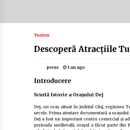
Camping în Delta Dunării – Tot ce
trebuie să știi despre turismul lent
și permisele de activități-înnoptar
2 ani ago
Turism
Cum să alegi firul de pescuit perfect
pentru crap: Ghid complet pentru
pescari
Descoperă Atracțiile Tur
2 ani ago
press
1 an ago
Introducere
Scurtă Istorie a Orașului Dej
Dej, un oraș situat în județul Cluj, regiunea 
secole. Prima atestare documentară a orașului 
Dej a fost un important centru comercial și ad
perioada medievală, orașul a făcut parte din Pr