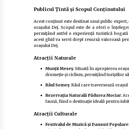
Publicul Țintă și Scopul Conținutului
Acest conținut este destinat unui public expert, 
orașului Dej. Scopul este de a oferi o înțelegere
permițând astfel o experiență turistică bogată 
acest ghid va servi drept resursă valoroasă pe
orașului Dej.
Atracții Naturale
Munții Meseș
: Situată în apropierea oraș
drumeție și ciclism, permițând turiștilor s
Râul Someș
: Râul care traversează orașul 
Rezervația Naturală Pădurea Mociar
: Ac
faună, fiind o destinație ideală pentru iubit
Atracții Culturale
Festivalul de Muzică și Dansuri Populare