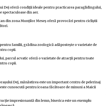
ui Dej oferă condiții ideale pentru practicarea paraglidingului,
e spectaculoase din aer.
tan din zona Munților Meseș oferă provocări pentru cicliștii
ători.
 pentru familii, grădina zoologică adăpostește o varietate de
ntru copii.
lui, parcul acvatic oferă o varietate de atracții pentru toate
ntru copii.
 orașului Dej, mănăstirea este un important centru de pelerinaj
 este cunoscută pentru icoana făcătoare de minuni a Maicii
trucție impresionantă din lemn, biserica este un exemplu
omânească.