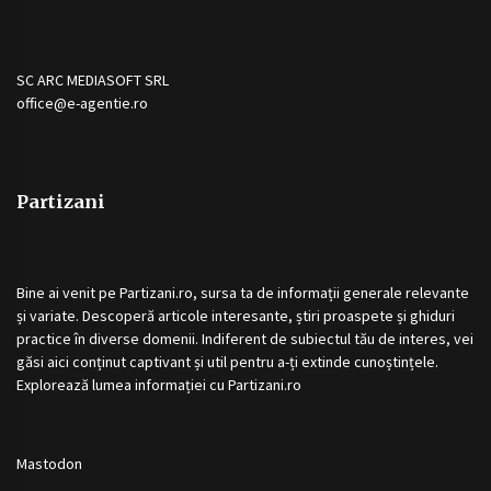
SC ARC MEDIASOFT SRL
office@e-agentie.ro
Partizani
Bine ai venit pe
Partizani.ro
, sursa ta de informații generale relevante
și variate. Descoperă articole interesante, știri proaspete și ghiduri
practice în diverse domenii. Indiferent de subiectul tău de interes, vei
găsi aici conținut captivant și util pentru a-ți extinde cunoștințele.
Explorează lumea informației cu
Partizani.ro
Mastodon