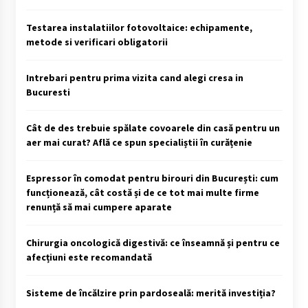
Testarea instalatiilor fotovoltaice: echipamente,
metode si verificari obligatorii
Intrebari pentru prima vizita cand alegi cresa in
Bucuresti
Cât de des trebuie spălate covoarele din casă pentru un
aer mai curat? Află ce spun specialiștii în curățenie
Espressor în comodat pentru birouri din București: cum
funcționează, cât costă și de ce tot mai multe firme
renunță să mai cumpere aparate
Chirurgia oncologică digestivă: ce înseamnă și pentru ce
afecțiuni este recomandată
Sisteme de încălzire prin pardoseală: merită investiția?