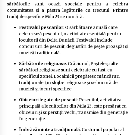
sărbătorile sunt ocazii speciale pentru a celebra
comunitatea și a păstra legăturile cu trecutul. Printre
tradițiile specifice Mila 23 se numără:
Festivalul pescarilor
: O sărbătoare anuală care
celebrează pescuitul, o activitate esențială pentru
locuitorii din Delta Dunării. Festivalul include
concursuri de pescuit, degustări de pește proaspăt și
muzică tradițională.
Sărbătorile religioase
: Crăciunul, Paștele și alte
sărbători religioase sunt celebrate cu fast, cu
specificul zonei. Localnicii pregătesc mâncăruri
tradiționale, țin slujbe religioase și se bucură de
muzică și jocuri specifice.
Obiceiuri legate de pescuit
: Pescuitul, activitatea
principală a locuitorilor din Mila 23, este presărat cu
obiceiuri și superstiții vechi, transmise din generație
în generație.
Îmbrăcămintea tradițională
: Costumul popular al