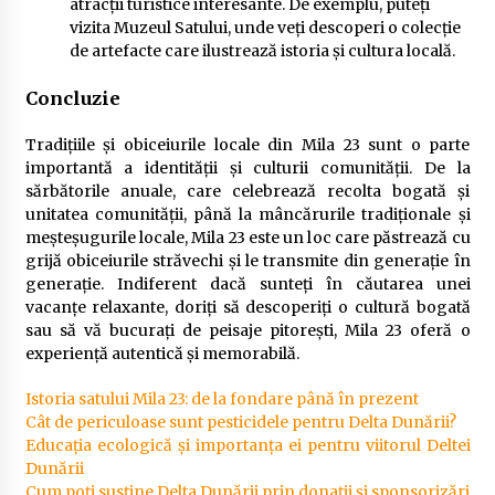
atracții turistice interesante. De exemplu, puteți
vizita Muzeul Satului, unde veți descoperi o colecție
de artefacte care ilustrează istoria și cultura locală.
Concluzie
Tradițiile și obiceiurile locale din Mila 23 sunt o parte
importantă a identității și culturii comunității. De la
sărbătorile anuale, care celebrează recolta bogată și
unitatea comunității, până la mâncărurile tradiționale și
meșteșugurile locale, Mila 23 este un loc care păstrează cu
grijă obiceiurile străvechi și le transmite din generație în
generație. Indiferent dacă sunteți în căutarea unei
vacanțe relaxante, doriți să descoperiți o cultură bogată
sau să vă bucurați de peisaje pitorești, Mila 23 oferă o
experiență autentică și memorabilă.
Istoria satului Mila 23: de la fondare până în prezent
Cât de periculoase sunt pesticidele pentru Delta Dunării?
Educația ecologică și importanța ei pentru viitorul Deltei
Dunării
Cum poți susține Delta Dunării prin donații și sponsorizări