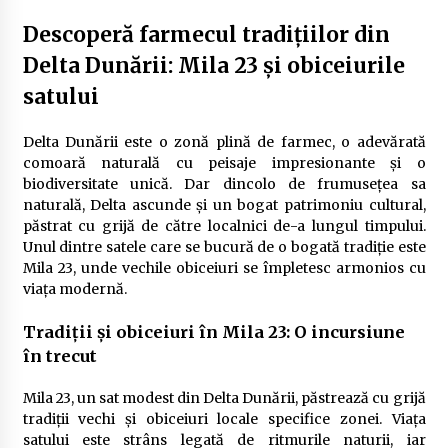
Delta Dunării
Descoperă farmecul tradițiilor din
2 ani ago
Delta Dunării: Mila 23 și obiceiurile
satului
Cele mai bune locuri pentru pescuitul crapului
în România (2024)
2 ani ago
Delta Dunării este o zonă plină de farmec, o adevărată
comoară naturală cu peisaje impresionante și o
Cum să alegi firul de pescuit perfect pentru
biodiversitate unică. Dar dincolo de frumusețea sa
crap: Ghid complet pentru pescari
naturală, Delta ascunde și un bogat patrimoniu cultural,
2 ani ago
păstrat cu grijă de către localnici de-a lungul timpului.
Unul dintre satele care se bucură de o bogată tradiție este
Uloga lokalne ekonomije u razvoju zajednice
Mila 23, unde vechile obiceiuri se împletesc armonios cu
2 ani ago
viața modernă.
Tradiții și obiceiuri în Mila 23: O incursiune
Cotele Dunării: Monitorizare și Prognoze
în trecut
Hidrologice prin DanubeAlert.com
2 ani ago
Mila 23, un sat modest din Delta Dunării, păstrează cu grijă
tradiții vechi și obiceiuri locale specifice zonei. Viața
satului este strâns legată de ritmurile naturii, iar