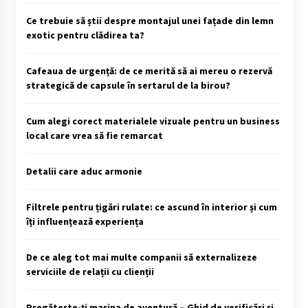
Ce trebuie să știi despre montajul unei fațade din lemn
exotic pentru clădirea ta?
Cafeaua de urgență: de ce merită să ai mereu o rezervă
strategică de capsule în sertarul de la birou?
Cum alegi corect materialele vizuale pentru un business
local care vrea să fie remarcat
Detalii care aduc armonie
Filtrele pentru țigări rulate: ce ascund în interior și cum
îți influențează experiența
De ce aleg tot mai multe companii să externalizeze
serviciile de relații cu clienții
Pregătește-ți mașina de aventură – Ghid de verificări și