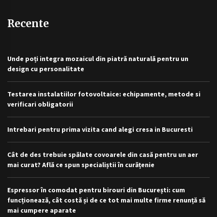
Recente
Unde poți integra mozaicul din piatră naturală pentru un
design cu personalitate
Testarea instalatiilor fotovoltaice: echipamente, metode si
verificari obligatorii
Intrebari pentru prima vizita cand alegi cresa in Bucuresti
Cât de des trebuie spălate covoarele din casă pentru un aer
mai curat? Află ce spun specialiștii în curățenie
Espressor în comodat pentru birouri din București: cum
funcționează, cât costă și de ce tot mai multe firme renunță să
mai cumpere aparate