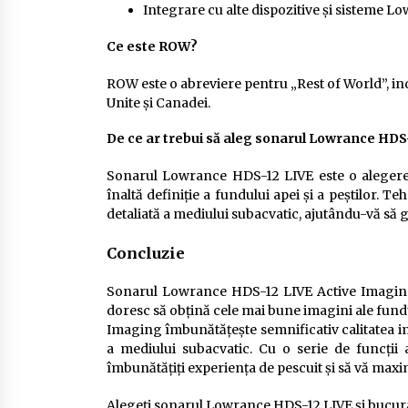
Integrare cu alte dispozitive și sisteme L
Ce este ROW?
ROW este o abreviere pentru „Rest of World”, indi
Unite și Canadei.
De ce ar trebui să aleg sonarul Lowrance HDS
Sonarul Lowrance HDS-12 LIVE este o alegere 
înaltă definiție a fundului apei și a peștilor. 
detaliată a mediului subacvatic, ajutându-vă să g
Concluzie
Sonarul Lowrance HDS-12 LIVE Active Imaging 
doresc să obțină cele mai bune imagini ale fundul
Imaging îmbunătățește semnificativ calitatea ima
a mediului subacvatic. Cu o serie de funcți
îmbunătățiți experiența de pescuit și să vă maxi
Alegeți sonarul Lowrance HDS-12 LIVE și bucura