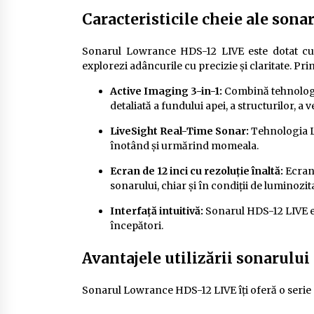
Caracteristicile cheie ale son
Sonarul Lowrance HDS-12 LIVE este dotat cu o
explorezi adâncurile cu precizie și claritate. Pri
Active Imaging 3-in-1:
Combină tehnologi
detaliată a fundului apei, a structurilor, a ve
LiveSight Real-Time Sonar:
Tehnologia Li
înotând și urmărind momeala.
Ecran de 12 inci cu rezoluție înaltă:
Ecranu
sonarului, chiar și în condiții de luminozit
Interfață intuitivă:
Sonarul HDS-12 LIVE est
începători.
Avantajele utilizării sonarulu
Sonarul Lowrance HDS-12 LIVE îți oferă o serie 