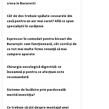
cresa in Bucuresti
Cât de des trebuie spălate covoarele din
casă pentru un aer mai curat? Află ce spun
specialiștii în curățenie
Espressor în comodat pentru birouri din
București: cum funcționează, cât costă și de
ce tot mai multe firme renunță să mai
cumpere aparate
Chirurgia oncologică digestivă: ce
înseamnă și pentru ce afecțiuni este
recomandată
Sisteme de încălzire prin pardoseală:
merită investiția?
Ce trebuie să știi despre montajul unei