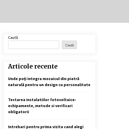
Cele mai bune locuri pentru
pescuitul crapului în România
(2024)
2 ani ago
Cotele Dunării: Monitorizare și
Caută
Prognoze Hidrologice prin
DanubeAlert.com
Caută
2 ani ago
Articole recente
Unde poți integra mozaicul din piatră
naturală pentru un design cu personalitate
Testarea instalatiilor fotovoltaice:
echipamente, metode si verificari
obligatorii
Intrebari pentru prima vizita cand alegi