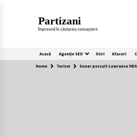
Skip
to
content
Partizani
Împreună în căutarea cunoașterii
Acasă
Agenție SEO
Stiri
Afaceri
C
Home
Turism
Sonar pescuit Lowrance HDS-
Recomandari
Plaje populare in Cipru
11 luni ago
Întreținerea lansetelor de crap
pentru sezonul rece
2 ani ago