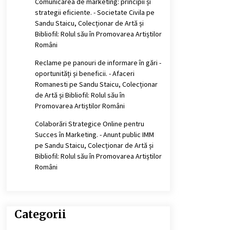
Comunicarea de marketing: principii și
strategii eficiente. - Societate Civila
pe
Sandu Staicu, Colecționar de Artă și
Bibliofil: Rolul său în Promovarea Artiștilor
Români
Reclame pe panouri de informare în gări -
oportunități și beneficii. - Afaceri
Romanesti
pe
Sandu Staicu, Colecționar
de Artă și Bibliofil: Rolul său în
Promovarea Artiștilor Români
Colaborări Strategice Online pentru
Succes în Marketing. - Anunt public IMM
pe
Sandu Staicu, Colecționar de Artă și
Bibliofil: Rolul său în Promovarea Artiștilor
Români
Categorii