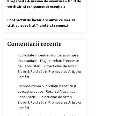
Pregătește-ți mașina de aventură – Ghid de
verificări și echipamente esențiale
Contractul de închiriere auto: ce merită
citit cu adevărat înainte să semnezi
Comentarii recente
Publicitate în centre istorice: avantaje și
dezavantaje. - FAQ - Intrebari Frecvente
pe
Sandu Staicu, Colecționar de Artă și
Bibliofil: Rolul său în Promovarea Artiștilor
Români
Personalizarea publicității: beneficii și
aplicații practice - Resurse Afaceri
pe
Sandu Staicu, Colecționar de Artă și
Bibliofil: Rolul său în Promovarea Artiștilor
Români