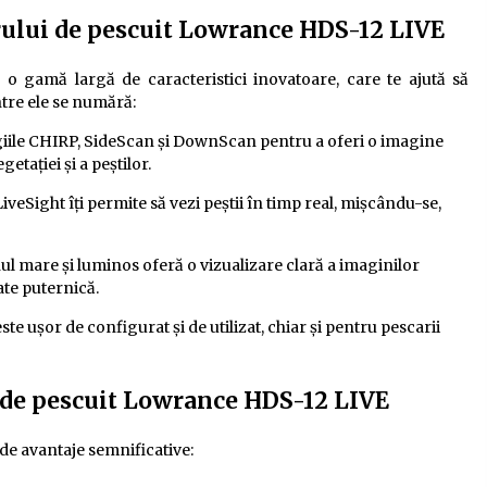
arului de pescuit Lowrance HDS-12 LIVE
 gamă largă de caracteristici inovatoare, care te ajută să
ntre ele se numără:
ile CHIRP, SideScan și DownScan pentru a oferi o imagine
getației și a peștilor.
veSight îți permite să vezi peștii în timp real, mișcându-se,
l mare și luminos oferă o vizualizare clară a imaginilor
ate puternică.
e ușor de configurat și de utilizat, chiar și pentru pescarii
i de pescuit Lowrance HDS-12 LIVE
de avantaje semnificative: