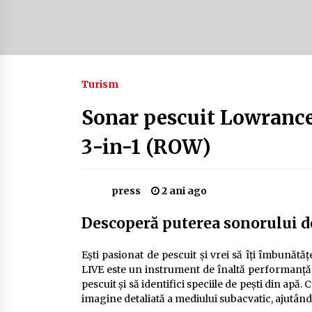
Camping în Delta Dunării – Tot ce
trebuie să știi despre turismul lent
și permisele de activități-înnoptar
2 ani ago
Turism
Cum să alegi firul de pescuit perfect
pentru crap: Ghid complet pentru
pescari
Sonar pescuit Lowranc
2 ani ago
3-in-1 (ROW)
press
2 ani ago
Descoperă puterea sonorului 
Ești pasionat de pescuit și vrei să îți îmbună
LIVE este un instrument de înaltă performanță,
pescuit și să identifici speciile de pești din apă. 
imagine detaliată a mediului subacvatic, ajutându-