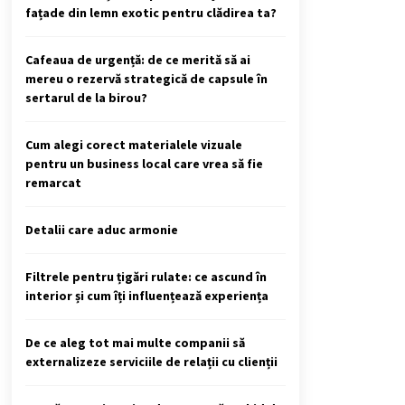
fațade din lemn exotic pentru clădirea ta?
Cafeaua de urgență: de ce merită să ai
mereu o rezervă strategică de capsule în
sertarul de la birou?
Cum alegi corect materialele vizuale
pentru un business local care vrea să fie
remarcat
Detalii care aduc armonie
Filtrele pentru țigări rulate: ce ascund în
interior și cum îți influențează experiența
De ce aleg tot mai multe companii să
externalizeze serviciile de relații cu clienții