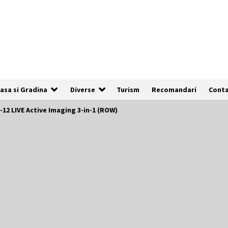
asa si Gradina
Diverse
Turism
Recomandari
Cont
12 LIVE Active Imaging 3-in-1 (ROW)
De ce anunțurile cu poze clare au de
3x mai multe șanse să fie vizualizate
1 an ago
Cum să îți alegi locul ideal pentru
pescuit
2 ani ago