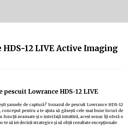
Tot ce trebuie să știi despre
turismul lent în Delta Dunării
e
2 ani ago
Uloga lokalne ekonomije u razvoju
zajednice
e HDS-12 LIVE Active Imaging
2 ani ago
de pescuit Lowrance HDS-12 LIVE
tățești șansele de captură? Sonarul de pescuit Lowrance HDS-12
 conceput pentru a te ajuta să găsești cele mai bune locuri de
Cu funcții avansate și o interfață intuitivă, acest sonar îți oferă o
te să iei decizii strategice și să obții rezultate excepționale.