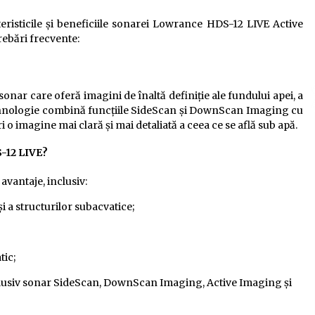
teristicile și beneficiile sonarei Lowrance HDS-12 LIVE Active
rebări frecvente:
onar care oferă imagini de înaltă definiție ale fundului apei, a
ă tehnologie combină funcțiile SideScan și DownScan Imaging cu
 o imagine mai clară și mai detaliată a ceea ce se află sub apă.
S-12 LIVE?
vantaje, inclusiv:
și a structurilor subacvatice;
tic;
inclusiv sonar SideScan, DownScan Imaging, Active Imaging și