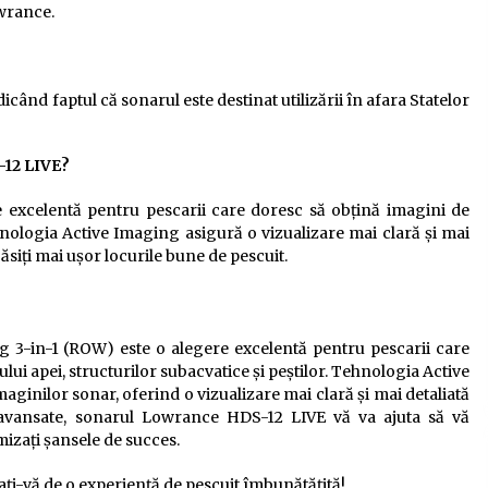
owrance.
când faptul că sonarul este destinat utilizării în afara Statelor
-12 LIVE?
excelentă pentru pescarii care doresc să obțină imagini de
Tehnologia Active Imaging asigură o vizualizare mai clară și mai
ăsiți mai ușor locurile bune de pescuit.
3-in-1 (ROW) este o alegere excelentă pentru pescarii care
ui apei, structurilor subacvatice și peștilor. Tehnologia Active
ginilor sonar, oferind o vizualizare mai clară și mai detaliată
i avansate, sonarul Lowrance HDS-12 LIVE vă va ajuta să vă
mizați șansele de succes.
ți-vă de o experiență de pescuit îmbunătățită!