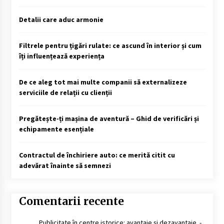
Detalii care aduc armonie
Filtrele pentru țigări rulate: ce ascund în interior și cum
îți influențează experiența
De ce aleg tot mai multe companii să externalizeze
serviciile de relații cu clienții
Pregătește-ți mașina de aventură – Ghid de verificări și
echipamente esențiale
Contractul de închiriere auto: ce merită citit cu
adevărat înainte să semnezi
Comentarii recente
Publicitate în centre istorice: avantaje și dezavantaje. -