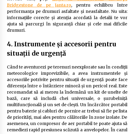
Bridgestone de pe Janta.ro
, pentru echilibru între
performanța pe drumuri asfaltate și neasfaltate. Nu uita:
informațiile corecte și atenția acordată la detalii te vor
ajuta să parcurgi în siguranță chiar și cele mai dificile
drumuri.
4. Instrumente și accesorii pentru
situații de urgență
Când te aventurezi pe terenuri neexplorate sau în condiții
meteorologice imprevizibile, a avea instrumentele și
accesoriile potrivite pentru situații de urgență poate face
diferența între o întârziere minoră și un pericol real. Este
recomandat să ai mereu la îndemână un kit de unelte de
bază, care să includă chei universale, o șurubelniță
multifuncțională și un set de clești. Un încărcător portabil
pentru baterie și cabluri de pornire ar trebui să fie pe lista
de priorități, mai ales pentru călătoriile în zone izolate. De
asemenea, un compresor de aer portabil te poate ajuta să
remediezi rapid presiunea scăzută a anvelopelor. În cazul