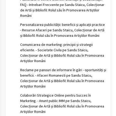
FAQ - Intrebari Frecvente
pe
Sandu Staicu, Colecționar
de Artă și Bibliofil: Rolul său în Promovarea Artiștilor
Români
Personalizarea publicității: beneficii și aplicații practice
- Resurse Afaceri
pe
Sandu Staicu, Colecționar de Artă
și Bibliofil: Rolul său în Promovarea Artiștilor Români
Comunicarea de marketing: principii și strategii
eficiente. - Societate Civila
pe
Sandu Staicu,
Colecționar de Artă și Bibliofil: Rolul său în Promovarea
Artiștilor Români
Reclame pe panouri de informare în gări - oportunități și
beneficii. - Afaceri Romanesti
pe
Sandu Staicu,
Colecționar de Artă și Bibliofil: Rolul său în Promovarea
Artiștilor Români
Colaborări Strategice Online pentru Succes în
Marketing. - Anunt public IMM
pe
Sandu Staicu,
Colecționar de Artă și Bibliofil: Rolul său în Promovarea
Artiștilor Români