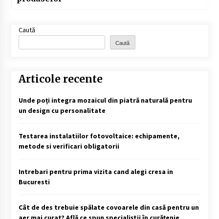
Caută
Caută
Articole recente
Unde poți integra mozaicul din piatră naturală pentru
un design cu personalitate
Testarea instalatiilor fotovoltaice: echipamente,
metode si verificari obligatorii
Intrebari pentru prima vizita cand alegi cresa in
Bucuresti
Cât de des trebuie spălate covoarele din casă pentru un
aer mai curat? Află ce spun specialiștii în curățenie