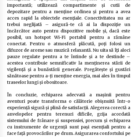
importantă; utilizează compartimente și cutii de
depozitare pentru a menține ordinea și pentru a avea
acces rapid la obiectele esențiale. Conectivitatea nu ar
trebui neglijată – asigură-te că ai la dispoziție un
încărcător auto pentru dispozitive mobile și, dacă este
posibil, un hotspot Wi-Fi portabil pentru a rămâne
conectat. Pentru o atmosferă plăcută, poți folosi un
difuzor de arome sau muzică relaxantă. Nu uita să îți aloci
pauze regulate pentru a te întinde și a te destinde –
acestea contribuie semnificativ la menținerea stării de
vigilență și a bunăstării generale. Pregătește și gustări
sănătoase pentru a-ți menține energia, mai ales în timpul
traseelor lungi și obositoare.
În concluzie, echiparea adecvată a mașinii pentru
aventuri poate transforma o călătorie obișnuită într-o
experiență sigură și plină de satisfacții. Alegerea corectă a
anvelopelor pentru terenuri dificile, grija acordată
sistemului de frânare și suspensiei, precum și echiparea
cu instrumente de urgență sunt pași esențiali pentru a
face față provocărilor pe drum. Asigurarea confortului pe