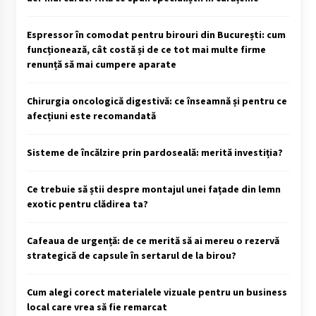
Espressor în comodat pentru birouri din București: cum
funcționează, cât costă și de ce tot mai multe firme
renunță să mai cumpere aparate
Chirurgia oncologică digestivă: ce înseamnă și pentru ce
afecțiuni este recomandată
Sisteme de încălzire prin pardoseală: merită investiția?
Ce trebuie să știi despre montajul unei fațade din lemn
exotic pentru clădirea ta?
Cafeaua de urgență: de ce merită să ai mereu o rezervă
strategică de capsule în sertarul de la birou?
Cum alegi corect materialele vizuale pentru un business
local care vrea să fie remarcat