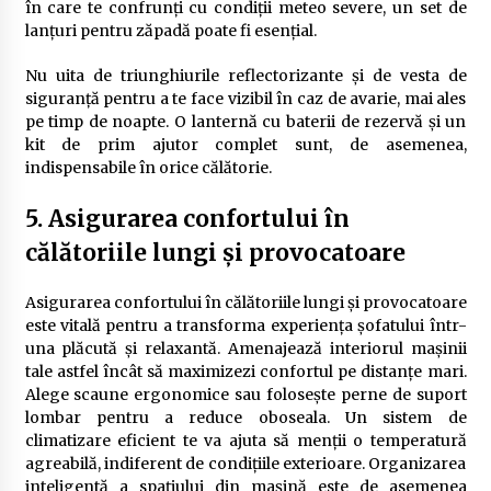
în care te confrunți cu condiții meteo severe, un set de
lanțuri pentru zăpadă poate fi esențial.
Nu uita de triunghiurile reflectorizante și de vesta de
siguranță pentru a te face vizibil în caz de avarie, mai ales
pe timp de noapte. O lanternă cu baterii de rezervă și un
kit de prim ajutor complet sunt, de asemenea,
indispensabile în orice călătorie.
5. Asigurarea confortului în
călătoriile lungi și provocatoare
Asigurarea confortului în călătoriile lungi și provocatoare
este vitală pentru a transforma experiența șofatului într-
una plăcută și relaxantă. Amenajează interiorul mașinii
tale astfel încât să maximizezi confortul pe distanțe mari.
Alege scaune ergonomice sau folosește perne de suport
lombar pentru a reduce oboseala. Un sistem de
climatizare eficient te va ajuta să menții o temperatură
agreabilă, indiferent de condițiile exterioare. Organizarea
inteligentă a spațiului din mașină este de asemenea