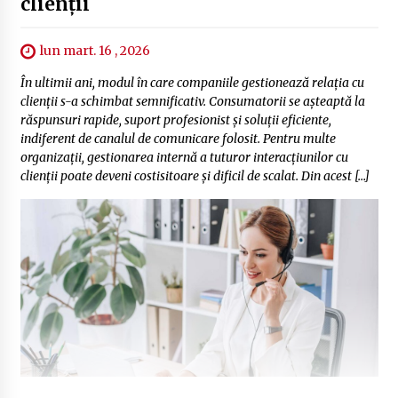
clienții
lun mart. 16 , 2026
În ultimii ani, modul în care companiile gestionează relația cu
clienții s-a schimbat semnificativ. Consumatorii se așteaptă la
răspunsuri rapide, suport profesionist și soluții eficiente,
indiferent de canalul de comunicare folosit. Pentru multe
organizații, gestionarea internă a tuturor interacțiunilor cu
clienții poate deveni costisitoare și dificil de scalat. Din acest […]