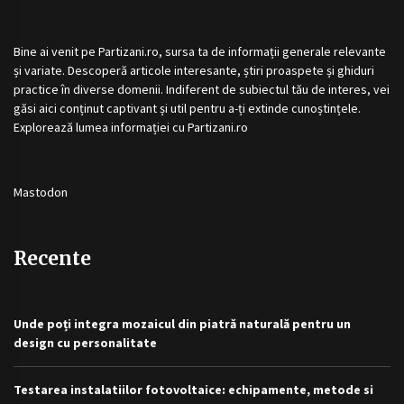
Bine ai venit pe
Partizani.ro
, sursa ta de informații generale relevante
și variate. Descoperă articole interesante, știri proaspete și ghiduri
practice în diverse domenii. Indiferent de subiectul tău de interes, vei
găsi aici conținut captivant și util pentru a-ți extinde cunoștințele.
Explorează lumea informației cu
Partizani.ro
Mastodon
Recente
Unde poți integra mozaicul din piatră naturală pentru un
design cu personalitate
Testarea instalatiilor fotovoltaice: echipamente, metode si