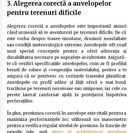
3. Alegerea corectă a anvelopelor
pentru terenuri dificile
Alegerea corectă a anvelopelor este importantă atunci
când urmează să te aventurezi pe terenuri dificile, fie că
este vorba despre trasee montane, drumuri neasfaltate
sau condiții meteorologice extreme. Anvelopele off-road
sunt special concepute pentru a oferi aderența și
durabilitatea necesare pe suprafețe accidentate. Asigură-
te că verifici specificațiile anvelopelor, cum ar fi profilul
benzii de rulare și compoziția materialului, pentru a te
asigura că se potrivesc cu cerințele traseului planificat.
Anvelopele cu profil adânc și lățit oferă o mai bună
tracțiune pe terenuri noroioase sau nisipoase, iar cele cu
perete lateral ranforsat ajută la protejarea împotriva
perforațiilor.
În plus, presiunea corectă în anvelope este vitală pentru a
maximiza performanțele lor; utilizează un manometru
pentru a verifica regulat nivelul de presiune. În funcție de
nevoile tale, poți
alege să achiziționezi anvelope