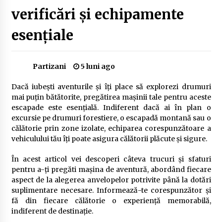
Delta Dunării
verificări și echipamente
2 ani ago
esențiale
Cele mai bune locuri pentru pescuitul crapului
în România (2024)
2 ani ago
Partizani
5 luni ago
Cum să alegi firul de pescuit perfect pentru
Dacă iubești aventurile și îți place să explorezi drumuri
crap: Ghid complet pentru pescari
mai puțin bătătorite, pregătirea mașinii tale pentru aceste
2 ani ago
escapade este esențială. Indiferent dacă ai în plan o
excursie pe drumuri forestiere, o escapadă montană sau o
Uloga lokalne ekonomije u razvoju zajednice
călătorie prin zone izolate, echiparea corespunzătoare a
2 ani ago
vehiculului tău îți poate asigura călătorii plăcute și sigure.
În acest articol vei descoperi câteva trucuri și sfaturi
Cotele Dunării: Monitorizare și Prognoze
pentru a-ți pregăti mașina de aventură, abordând fiecare
Hidrologice prin DanubeAlert.com
aspect de la alegerea anvelopelor potrivite până la dotări
2 ani ago
suplimentare necesare. Informează-te corespunzător și
fă din fiecare călătorie o experiență memorabilă,
indiferent de destinație.