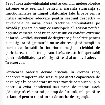
Pregătirea autovehiculului pentru condiții meteorologice
extreme este esențială pentru a garanta siguranța și
funcționalitatea în timpul călătoriilor tale. Începe prin a
instala anvelope adecvate pentru sezonul respectiv –
anvelopele de iarnă oferă tracțiune îmbunătățită pe
zăpadă și gheață, în timp ce anvelopele all-season pot fi o
opțiune versatilă dacă nu te confrunți cu condiții extreme
de iarnă. Verifică sistemul de degivrare și încălzire pentru
a te asigura că geamurile nu se aburesc și că menții un
mediu confortabil în interiorul mașinii. Lichidul de
parbriz rezistent la temperaturi scăzute este indispensabil
pentru vizibilitate, așa că asigură-te că ai un nivel adecvat
în rezervor.
Verificarea bateriei devine crucială în vremea rece,
deoarece temperaturile scăzute pot afecta capacitatea de
pornire; ia în considerare un rezervor de combustibil plin
pentru a evita condensul sau pană de motor. Dacă
plănuiești să călătorești pe timp de furtună, echipează-te
cu lanțuri pentru roți și un set de unelte de urgență.