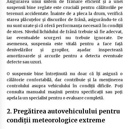
Asigurarea unui sistem de frânare eficient și a unei
suspensii bine reglate este crucială pentru călătoriile pe
terenuri accidentate. Înainte de a pleca la drum, verifică
starea plăcuțelor și discurilor de frână, asigurându-te că
nu sunt uzate și că oferă performanța necesară în condiții
de stres. Nivelul lichidului de frână trebuie să fie adecvat,
iar eventualele scurgeri nu trebuie ignorate. De
asemenea, suspensia este vitală pentru a face față
denivelărilor și gropilor, așadar inspectează
amortizoarele și arcurile pentru a detecta eventuale
defecte sau uzuri.
O suspensie bine întreținută nu doar că îți asigură o
călătorie confortabilă, dar contribuie și la menținerea
controlului asupra vehiculului în condiții dificile. Poți
consulta manualul mașinii pentru specificații sau poți
apela la un specialist pentru o evaluare completă.
2. Pregătirea autovehiculului pentru
condiții meteorologice extreme