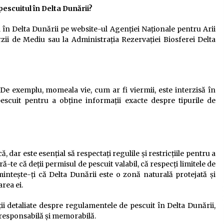
escuitul în Delta Dunării?
l în Delta Dunării pe website-ul Agenției Naționale pentru Arii
ii de Mediu sau la Administrația Rezervației Biosferei Delta
De exemplu, momeala vie, cum ar fi viermii, este interzisă în
scuit pentru a obține informații exacte despre tipurile de
, dar este esențial să respectați regulile și restricțiile pentru a
ă-te că deții permisul de pescuit valabil, că respecți limitele de
mintește-ți că Delta Dunării este o zonă naturală protejată și
rea ei.
ții detaliate despre regulamentele de pescuit în Delta Dunării,
 responsabilă și memorabilă.