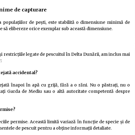
inime de capturare
populațiilor de pești, este stabilită o dimensiune minimă de
ie să elibereze orice exemplar sub această dimensiune.
și restricțiile legate de pescuitul în Delta Dunării, am inclus mai
:
tejată accidental?
jată înapoi în apă cu grijă, fără a o răni. Nu o păstrați, nu o
țați Garda de Mediu sau o altă autoritate competentă despre
permise?
ciile permise. Această limită variază în funcție de specie și de
ntele de pescuit pentru a obține informații detaliate.