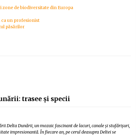
i zone de biodiversitate din Europa
i ca un profesionist
ul păsărilor
nării: trasee și specii
rii Delta Dunării, un mozaic fascinant de lacuri, canale și stufărișuri,
itate impresionantă. În fiecare an, pe cerul deasupra Deltei se