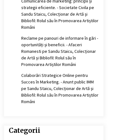
Comunicarea de marketing: principii și
strategii eficiente. - Societate Civila
pe
Sandu Staicu, Colecționar de Artă și
Bibliofil: Rolul său în Promovarea Artiștilor
Români
Reclame pe panouri de informare în gări -
oportunități și beneficii. - Afaceri
Romanesti
pe
Sandu Staicu, Colecționar
de Artă și Bibliofil: Rolul său în
Promovarea Artiștilor Români
Colaborări Strategice Online pentru
Succes în Marketing. - Anunt public IMM
pe
Sandu Staicu, Colecționar de Artă și
Bibliofil: Rolul său în Promovarea Artiștilor
Români
Categorii