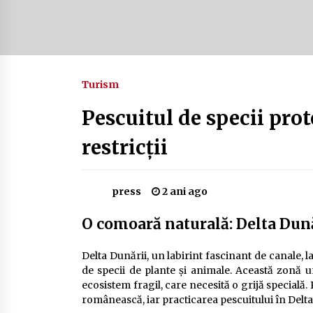
Camping în Delta Dunării – Tot ce
trebuie să știi despre turismul lent
și permisele de activități-înnoptar
2 ani ago
Turism
Cum să alegi firul de pescuit perfect
pentru crap: Ghid complet pentru
pescari
Pescuitul de specii prot
2 ani ago
restricții
press
2 ani ago
O comoară naturală: Delta Dun
Delta Dunării, un labirint fascinant de canale, l
de specii de plante și animale. Această zonă 
ecosistem fragil, care necesită o grijă specială.
românească, iar practicarea pescuitului în Delta 