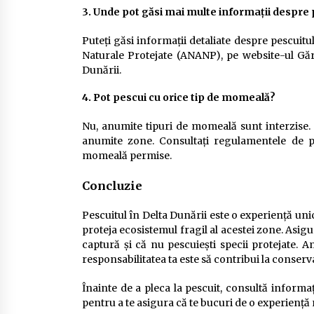
3. Unde pot găsi mai multe informații despre p
Puteți găsi informații detaliate despre pescuitu
Naturale Protejate (ANANP), pe website-ul Gărz
Dunării.
4. Pot pescui cu orice tip de momeală?
Nu, anumite tipuri de momeală sunt interzise. 
anumite zone. Consultați regulamentele de pe
momeală permise.
Concluzie
Pescuitul în Delta Dunării este o experiență unică
proteja ecosistemul fragil al acestei zone. Asigur
captură și că nu pescuiești specii protejate. A
responsabilitatea ta este să contribui la conserva
Înainte de a pleca la pescuit, consultă informa
pentru a te asigura că te bucuri de o experiență