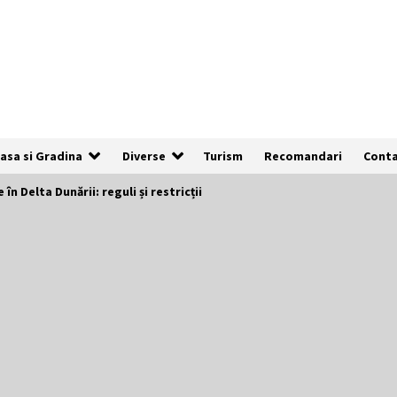
asa si Gradina
Diverse
Turism
Recomandari
Cont
în Delta Dunării: reguli și restricții
De ce anunțurile cu poze clare au de
3x mai multe șanse să fie vizualizate
1 an ago
Cum să îți alegi locul ideal pentru
pescuit
2 ani ago