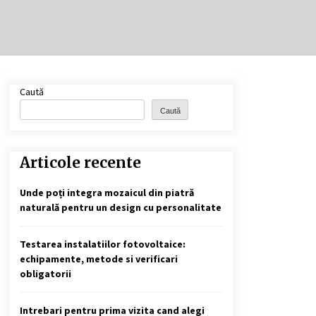
Cele mai bune locuri pentru
pescuitul crapului în România
(2024)
2 ani ago
Cotele Dunării: Monitorizare și
Caută
Prognoze Hidrologice prin
DanubeAlert.com
Caută
2 ani ago
Articole recente
Unde poți integra mozaicul din piatră
naturală pentru un design cu personalitate
Testarea instalatiilor fotovoltaice:
echipamente, metode si verificari
obligatorii
Intrebari pentru prima vizita cand alegi