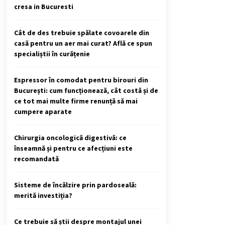
cresa in Bucuresti
Cât de des trebuie spălate covoarele din
casă pentru un aer mai curat? Află ce spun
specialiștii în curățenie
Espressor în comodat pentru birouri din
București: cum funcționează, cât costă și de
ce tot mai multe firme renunță să mai
cumpere aparate
Chirurgia oncologică digestivă: ce
înseamnă și pentru ce afecțiuni este
recomandată
Sisteme de încălzire prin pardoseală:
merită investiția?
Ce trebuie să știi despre montajul unei