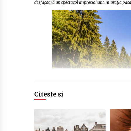
desfășoară un spectacol impresionant: migrația păsăr
Citeste si