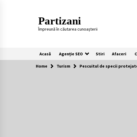
Skip
to
content
Partizani
Împreună în căutarea cunoașterii
Acasă
Agenție SEO
Stiri
Afaceri
C
Home
Turism
Pescuitul de specii protejate 
Recomandari
Plaje populare in Cipru
11 luni ago
Întreținerea lansetelor de crap
pentru sezonul rece
2 ani ago