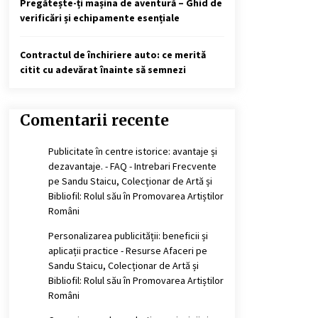
Pregătește-ți mașina de aventură – Ghid de
verificări și echipamente esențiale
Contractul de închiriere auto: ce merită
citit cu adevărat înainte să semnezi
Comentarii recente
Publicitate în centre istorice: avantaje și
dezavantaje. - FAQ - Intrebari Frecvente
pe
Sandu Staicu, Colecționar de Artă și
Bibliofil: Rolul său în Promovarea Artiștilor
Români
Personalizarea publicității: beneficii și
aplicații practice - Resurse Afaceri
pe
Sandu Staicu, Colecționar de Artă și
Bibliofil: Rolul său în Promovarea Artiștilor
Români