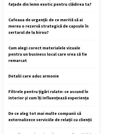
fațade din lemn exotic pentru clădirea ta?
Cafeaua de urgență: de ce merită să ai
mereu o rezervă strategică de capsule în
sertarul de la birou?
Cum alegi corect materialele vizuale
pentru un business local care vrea să fie
remarcat
Detalii care aduc armonie
Filtrele pentru țigări rulate: ce ascund în
interior și cum îți influențează experiența
De ce aleg tot mai multe companii să
externalizeze serviciile de relații cu clienții