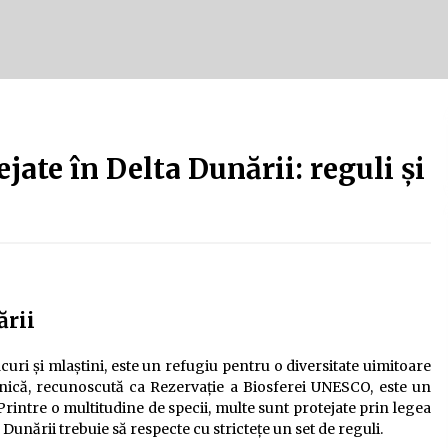
Tot ce trebuie să știi despre
turismul lent în Delta Dunării
e
2 ani ago
Uloga lokalne ekonomije u razvoju
zajednice
ejate în Delta Dunării: reguli și
2 ani ago
ării
acuri și mlaștini, este un refugiu pentru o diversitate uimitoare
unică, recunoscută ca Rezervație a Biosferei UNESCO, este un
 Printre o multitudine de specii, multe sunt protejate prin legea
Dunării trebuie să respecte cu strictețe un set de reguli.