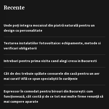
Recente
Unde poți integra mozaicul din piatră naturală pentru un
design cu personalitate
Testarea instalatiilor fotovoltaice: echipamente, metode si
verificari obligatorii
Intrebari pentru prima vizita cand alegi cresa in Bucuresti
Cât de des trebuie spălate covoarele din casă pentru un aer
mai curat? Află ce spun specialiștii în curățenie
Espressor în comodat pentru birouri din București: cum
funcționează, cât costă și de ce tot mai multe firme renunță să
mai cumpere aparate