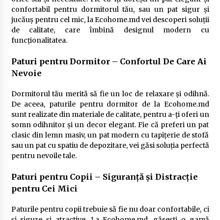
confortabil pentru dormitorul tău, sau un pat sigur și
jucăuș pentru cel mic, la Ecohome.md vei descoperi soluții
de calitate, care îmbină designul modern cu
funcționalitatea.
Paturi pentru Dormitor – Confortul De Care Ai
Nevoie
Dormitorul tău merită să fie un loc de relaxare și odihnă.
De aceea, paturile pentru dormitor de la Ecohome.md
sunt realizate din materiale de calitate, pentru a-ți oferi un
somn odihnitor și un decor elegant. Fie că preferi un pat
clasic din lemn masiv, un pat modern cu tapițerie de stofă
sau un pat cu spatiu de depozitare, vei găsi soluția perfectă
pentru nevoile tale.
Paturi pentru Copii – Siguranță și Distracție
pentru Cei Mici
Paturile pentru copii trebuie să fie nu doar confortabile, ci
și sigure și atractive. La Ecohome.md, găsești o gamă