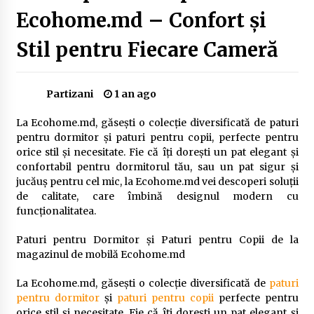
Delta Dunării
Ecohome.md – Confort și
2 ani ago
Stil pentru Fiecare Cameră
Cele mai bune locuri pentru pescuitul crapului
în România (2024)
2 ani ago
Partizani
1 an ago
Cum să alegi firul de pescuit perfect pentru
La Ecohome.md, găsești o colecție diversificată de paturi
crap: Ghid complet pentru pescari
pentru dormitor și paturi pentru copii, perfecte pentru
2 ani ago
orice stil și necesitate. Fie că îți dorești un pat elegant și
confortabil pentru dormitorul tău, sau un pat sigur și
Uloga lokalne ekonomije u razvoju zajednice
jucăuș pentru cel mic, la Ecohome.md vei descoperi soluții
2 ani ago
de calitate, care îmbină designul modern cu
funcționalitatea.
Cotele Dunării: Monitorizare și Prognoze
Paturi pentru Dormitor și Paturi pentru Copii de la
Hidrologice prin DanubeAlert.com
magazinul de mobilă Ecohome.md
2 ani ago
La Ecohome.md, găsești o colecție diversificată de
paturi
pentru dormitor
și
paturi pentru copii
perfecte pentru
orice stil și necesitate. Fie că îți dorești un pat elegant și