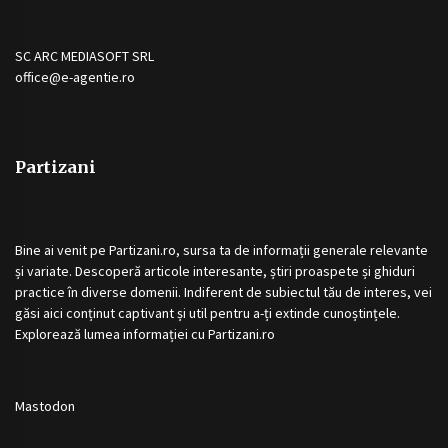
SC ARC MEDIASOFT SRL
office@e-agentie.ro
Partizani
Bine ai venit pe
Partizani.ro
, sursa ta de informații generale relevante
și variate. Descoperă articole interesante, știri proaspete și ghiduri
practice în diverse domenii. Indiferent de subiectul tău de interes, vei
găsi aici conținut captivant și util pentru a-ți extinde cunoștințele.
Explorează lumea informației cu
Partizani.ro
Mastodon