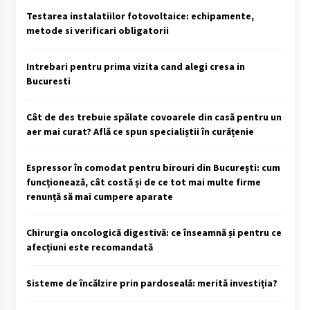
Testarea instalatiilor fotovoltaice: echipamente,
metode si verificari obligatorii
Intrebari pentru prima vizita cand alegi cresa in
Bucuresti
Cât de des trebuie spălate covoarele din casă pentru un
aer mai curat? Află ce spun specialiștii în curățenie
Espressor în comodat pentru birouri din București: cum
funcționează, cât costă și de ce tot mai multe firme
renunță să mai cumpere aparate
Chirurgia oncologică digestivă: ce înseamnă și pentru ce
afecțiuni este recomandată
Sisteme de încălzire prin pardoseală: merită investiția?