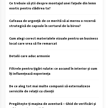
Ce trebuie să știi despre montajul unei fațade din lemn
exotic pentru clădirea ta?
Cafeaua de urgență: de ce merită să ai mereu o rezervă
strategică de capsule în sertarul de la birou?
Cum alegi corect materialele vizuale pentru un business
local care vrea să fie remarcat
Detalii care aduc armonie
Filtrele pentru țigări rulate: ce ascund în interior și cum
îți influențează experiența
De ce aleg tot mai multe companii să externalizeze
serviciile de relații cu clienții
Pregătește-ți mașina de aventură – Ghid de verificări și