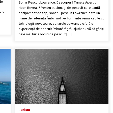
 de
Sonar Pescuit Lowrance: Descoperă Tainele Apei cu
Hook Reveal 7 Pentru pasionații de pescuit care caută
ă o
echipament de top, sonarul pescuit Lowrance este un
nume de referință. Îmbinând performanțe remarcabile cu
tehnologii inovatoare, sonarele Lowrance oferă o
experiență de pescuit îmbunătățită, ajutându-vă să găsiți
cele mai bune locuri de pescuit […]
Turism