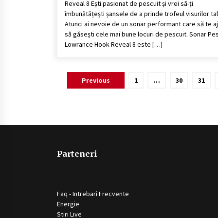
Reveal 8 Ești pasionat de pescuit și vrei să-ți
îmbunătățești șansele de a prinde trofeul visurilor ta
Atunci ai nevoie de un sonar performant care să te a
să găsești cele mai bune locuri de pescuit. Sonar Pe
Lowrance Hook Reveal 8 este […]
Paginație
Previous
1
…
30
31
articole
Parteneri
Faq - Intrebari Frecvente
Energie
Stiri Live