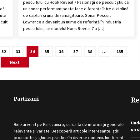
pescuitului cu Hook Reveal 7 Pasionații de pescuit știu că
le?
un sonar performant poate face diferența între o zi plină
jute
de capturi și una dezamăgitoare. Sonar Pescuit
scuit
Lowrance a devenit un nume de referință în industria
pescuitului, iar modelul Hook Reveal 7 a […]
32
33
34
35
36
37
38
…
135
Next
Partizani
Re
Unde
Bine ai venit pe
Partizani.ro
, sursa ta de informații generale
un d
relevante și variate. Descoperă articole interesante, știri
proaspete și ghiduri practice în diverse domenii. Indiferent