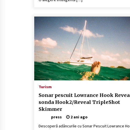
Turism
Sonar pescuit Lowrance Hook Reveal
sonda Hook2/Reveal TripleShot
Skimmer
press
2 ani ago
Descoperă adâncurile cu Sonar Pescuit Lowrance H