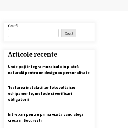
Cele mai bune locuri pentru
pescuitul crapului în România
(2024)
2 ani ago
Caută
Caută
Cotele Dunării: Monitorizare și
Prognoze Hidrologice prin
DanubeAlert.com
2 ani ago
Articole recente
Unde poți integra mozaicul din piatră
naturală pentru un design cu personalitate
Testarea instalatiilor fotovoltaice:
echipamente, metode si verificari
obligatorii
Intrebari pentru prima vizita cand alegi
cresa in Bucuresti