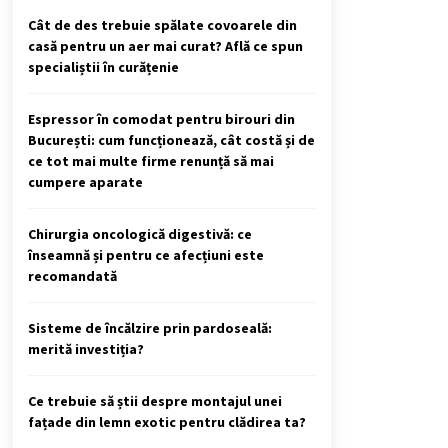
Cât de des trebuie spălate covoarele din
casă pentru un aer mai curat? Află ce spun
specialiștii în curățenie
Espressor în comodat pentru birouri din
București: cum funcționează, cât costă și de
ce tot mai multe firme renunță să mai
cumpere aparate
Chirurgia oncologică digestivă: ce
înseamnă și pentru ce afecțiuni este
recomandată
Sisteme de încălzire prin pardoseală:
merită investiția?
Ce trebuie să știi despre montajul unei
fațade din lemn exotic pentru clădirea ta?