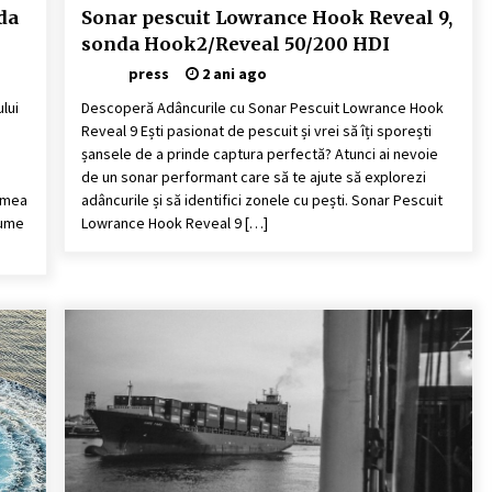
da
Sonar pescuit Lowrance Hook Reveal 9,
sonda Hook2/Reveal 50/200 HDI
press
2 ani ago
lui
Descoperă Adâncurile cu Sonar Pescuit Lowrance Hook
Reveal 9 Ești pasionat de pescuit și vrei să îți sporești
șansele de a prinde captura perfectă? Atunci ai nevoie
de un sonar performant care să te ajute să explorezi
lumea
adâncurile și să identifici zonele cu pești. Sonar Pescuit
nume
Lowrance Hook Reveal 9 […]