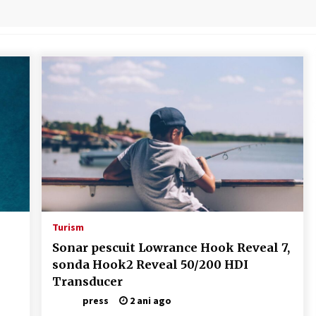
Tot ce trebuie să știi despre
turismul lent în Delta Dunării
e
2 ani ago
Uloga lokalne ekonomije u razvoju
zajednice
2 ani ago
Turism
Sonar pescuit Lowrance Hook Reveal 7,
sonda Hook2 Reveal 50/200 HDI
Transducer
press
2 ani ago