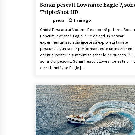
Sonar pescuit Lowrance Eagle 7, son
TripleShot HD
press
2 ani ago
Ghidul Pescarului Modern: Descoperă puterea Sonaru
Pescuit Lowrance Eagle 7 Fie că ești un pescar
experimentat sau abia începi să explorezi tainele
pescuitului, un sonar performant este un instrument
esențial pentru a-ți maximiza șansele de succes. În 
sonarului pescuit, Sonar Pescuit Lowrance este un 
de referință, iar Eagle […]