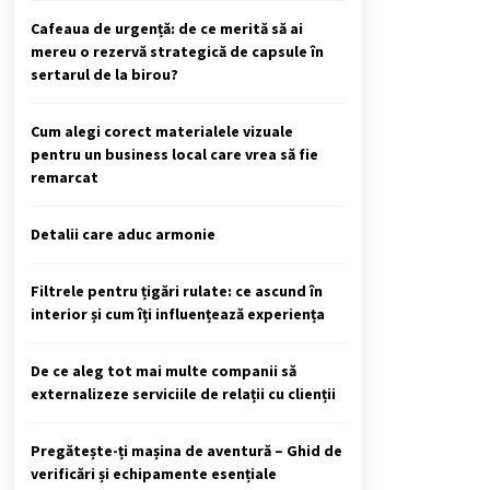
Cafeaua de urgență: de ce merită să ai
mereu o rezervă strategică de capsule în
sertarul de la birou?
Cum alegi corect materialele vizuale
pentru un business local care vrea să fie
remarcat
Detalii care aduc armonie
Filtrele pentru țigări rulate: ce ascund în
interior și cum îți influențează experiența
De ce aleg tot mai multe companii să
externalizeze serviciile de relații cu clienții
Pregătește-ți mașina de aventură – Ghid de
verificări și echipamente esențiale