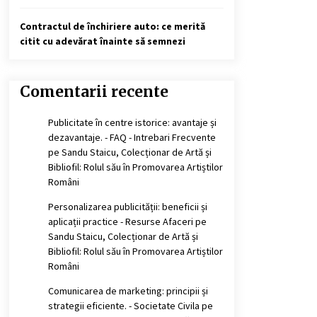
Contractul de închiriere auto: ce merită
citit cu adevărat înainte să semnezi
Comentarii recente
Publicitate în centre istorice: avantaje și
dezavantaje. - FAQ - Intrebari Frecvente
pe
Sandu Staicu, Colecționar de Artă și
Bibliofil: Rolul său în Promovarea Artiștilor
Români
Personalizarea publicității: beneficii și
aplicații practice - Resurse Afaceri
pe
Sandu Staicu, Colecționar de Artă și
Bibliofil: Rolul său în Promovarea Artiștilor
Români
Comunicarea de marketing: principii și
strategii eficiente. - Societate Civila
pe