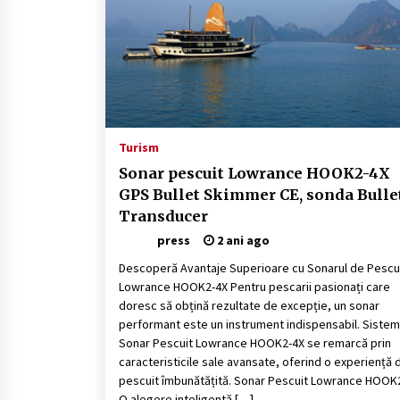
Turism
Sonar pescuit Lowrance HOOK2-4X
GPS Bullet Skimmer CE, sonda Bulle
Transducer
press
2 ani ago
Descoperă Avantaje Superioare cu Sonarul de Pescu
Lowrance HOOK2-4X Pentru pescarii pasionați care
doresc să obțină rezultate de excepție, un sonar
performant este un instrument indispensabil. Sistem
Sonar Pescuit Lowrance HOOK2-4X se remarcă prin
caracteristicile sale avansate, oferind o experiență 
pescuit îmbunătățită. Sonar Pescuit Lowrance HOOK2
O alegere inteligentă […]