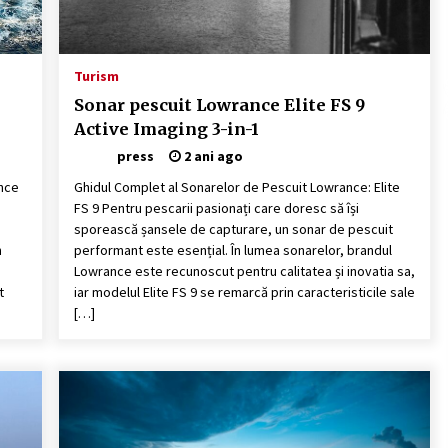
Turism
Sonar pescuit Lowrance Elite FS 9
Active Imaging 3-in-1
press
2 ani ago
ance
Ghidul Complet al Sonarelor de Pescuit Lowrance: Elite
FS 9 Pentru pescarii pasionați care doresc să își
sporească șansele de capturare, un sonar de pescuit
n
performant este esențial. În lumea sonarelor, brandul
Lowrance este recunoscut pentru calitatea și inovatia sa,
t
iar modelul Elite FS 9 se remarcă prin caracteristicile sale
[…]