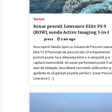
Turism
Sonar pescuit Lowrance Elite FS 9
(ROW), sonda Active Imaging 3-in-1
press
2 ani ago
Descoperă Tainele Apei cu Sonarul de Pescuit Lowr
Elite FS 9 Pasionații de pescuit știu că echipamentul
potrivit poate face diferența între o zi obișnuită și o
captură memorabilă. Un sonar performant poate fi u
aliat de nădejde, dezvăluind secretele adâncurilor și
ajutându-te să găsești peștele perfect. Sonar Pescui
Lowrance […]