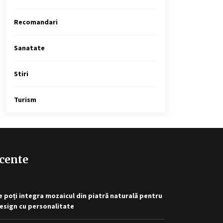
Recomandari
Sanatate
Stiri
Turism
cente
 poți integra mozaicul din piatră naturală pentru
esign cu personalitate