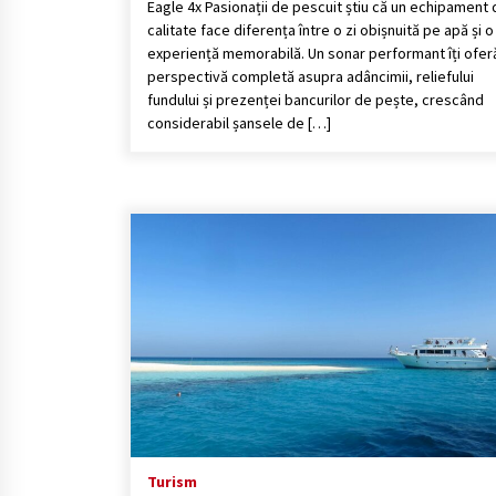
Eagle 4x Pasionații de pescuit știu că un echipament
calitate face diferența între o zi obișnuită pe apă și o
experiență memorabilă. Un sonar performant îți ofer
perspectivă completă asupra adâncimii, reliefului
fundului și prezenței bancurilor de pește, crescând
considerabil șansele de […]
Turism