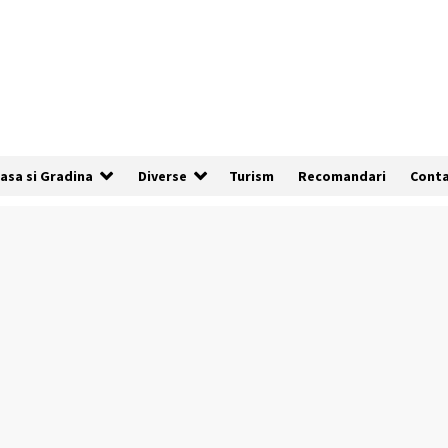
asa si Gradina
Diverse
Turism
Recomandari
Cont
De ce anunțurile cu poze clare au de
3x mai multe șanse să fie vizualizate
1 an ago
Cum să îți alegi locul ideal pentru
pescuit
2 ani ago