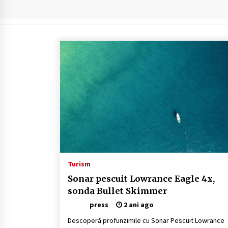
Camping în Delta Dunării – Tot ce
trebuie să știi despre turismul lent
și permisele de activități-înnoptar
2 ani ago
Cum să alegi firul de pescuit perfect
pentru crap: Ghid complet pentru
pescari
2 ani ago
Turism
Sonar pescuit Lowrance Eagle 4x,
sonda Bullet Skimmer
press
2 ani ago
Descoperă profunzimile cu Sonar Pescuit Lowrance