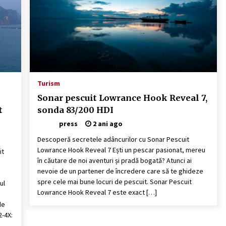
Turism
Sonar pescuit Lowrance Hook Reveal 7,
t
sonda 83/200 HDI
press
2 ani ago
Descoperă secretele adâncurilor cu Sonar Pescuit
Lowrance Hook Reveal 7 Ești un pescar pasionat, mereu
it
în căutare de noi aventuri și pradă bogată? Atunci ai
nevoie de un partener de încredere care să te ghideze
spre cele mai bune locuri de pescuit. Sonar Pescuit
ul
Lowrance Hook Reveal 7 este exact […]
de
-4X: