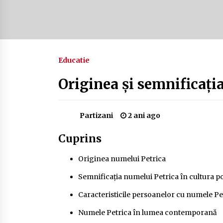
Camping în Delta Dunării – Tot ce
trebuie să știi despre turismul lent
și permisele de activități-înnoptar
2 ani ago
Educatie
Cum să alegi firul de pescuit perfect
pentru crap: Ghid complet pentru
pescari
Originea și semnificați
2 ani ago
Partizani
2 ani ago
Cuprins
Originea numelui Petrica
Semnificația numelui Petrica în cultura p
Caracteristicile persoanelor cu numele Pe
Numele Petrica în lumea contemporană