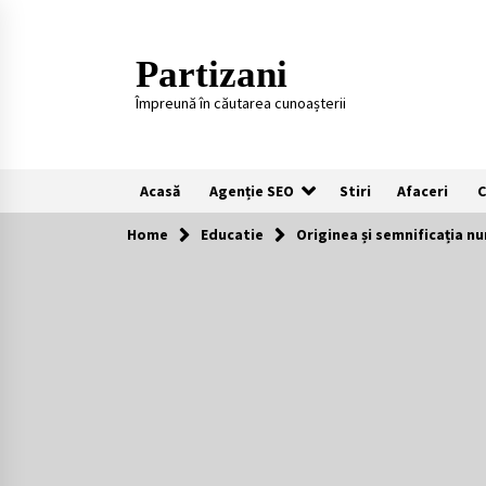
Skip
to
content
Partizani
Împreună în căutarea cunoașterii
Acasă
Agenție SEO
Stiri
Afaceri
C
Home
Educatie
Originea și semnificația nu
Recomandari
Plaje populare in Cipru
11 luni ago
Întreținerea lansetelor de crap
pentru sezonul rece
2 ani ago