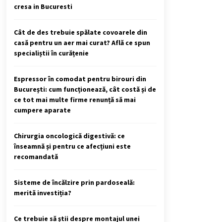
cresa in Bucuresti
Cât de des trebuie spălate covoarele din
casă pentru un aer mai curat? Află ce spun
specialiștii în curățenie
Espressor în comodat pentru birouri din
București: cum funcționează, cât costă și de
ce tot mai multe firme renunță să mai
cumpere aparate
Chirurgia oncologică digestivă: ce
înseamnă și pentru ce afecțiuni este
recomandată
Sisteme de încălzire prin pardoseală:
merită investiția?
Ce trebuie să știi despre montajul unei