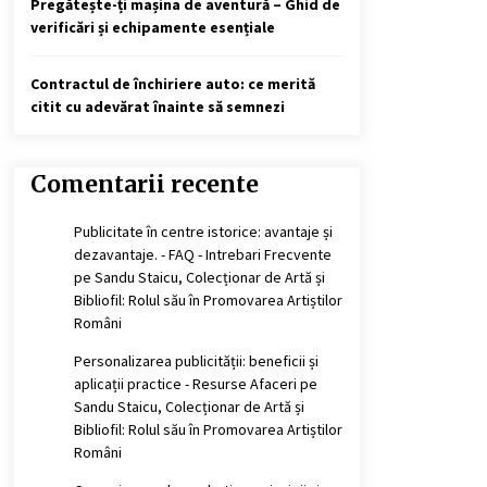
Pregătește-ți mașina de aventură – Ghid de
verificări și echipamente esențiale
Contractul de închiriere auto: ce merită
citit cu adevărat înainte să semnezi
Comentarii recente
Publicitate în centre istorice: avantaje și
dezavantaje. - FAQ - Intrebari Frecvente
pe
Sandu Staicu, Colecționar de Artă și
Bibliofil: Rolul său în Promovarea Artiștilor
Români
Personalizarea publicității: beneficii și
aplicații practice - Resurse Afaceri
pe
Sandu Staicu, Colecționar de Artă și
Bibliofil: Rolul său în Promovarea Artiștilor
Români