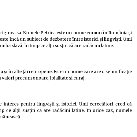
e originea sa. Numele Petrica este un nume comun în România și
ste încă un subiect de dezbatere între istorici și lingviști. Unii
ba slavă, în timp ce alții susțin că are rădăcini latine.
i în alte țări europene. Este un nume care are o semnificație
 valori precum onoare, loialitate și curaj.
interes pentru lingviști și istorici. Unii cercetători cred că
p ce alții susțin că are rădăcini latine. În orice caz, numele
românească.