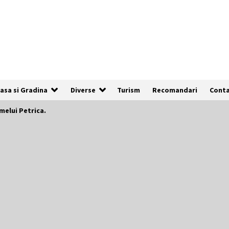
asa si Gradina
Diverse
Turism
Recomandari
Cont
melui Petrica.
De ce anunțurile cu poze clare au de
3x mai multe șanse să fie vizualizate
1 an ago
Cum să îți alegi locul ideal pentru
pescuit
2 ani ago