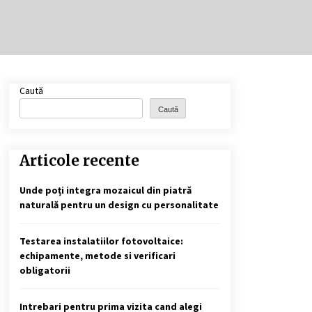
Cele mai bune locuri pentru
pescuitul crapului în România
(2024)
2 ani ago
Cotele Dunării: Monitorizare și
Caută
Prognoze Hidrologice prin
DanubeAlert.com
Caută
2 ani ago
Articole recente
Unde poți integra mozaicul din piatră
naturală pentru un design cu personalitate
Testarea instalatiilor fotovoltaice:
echipamente, metode si verificari
obligatorii
Intrebari pentru prima vizita cand alegi