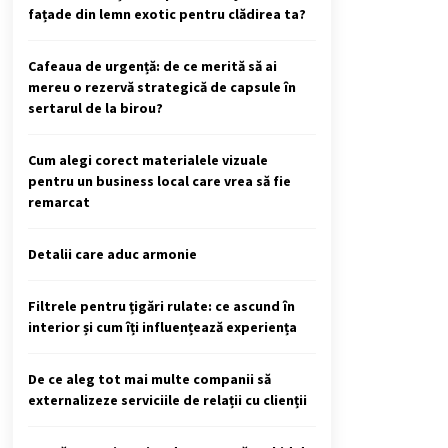
fațade din lemn exotic pentru clădirea ta?
Cafeaua de urgență: de ce merită să ai
mereu o rezervă strategică de capsule în
sertarul de la birou?
Cum alegi corect materialele vizuale
pentru un business local care vrea să fie
remarcat
Detalii care aduc armonie
Filtrele pentru țigări rulate: ce ascund în
interior și cum îți influențează experiența
De ce aleg tot mai multe companii să
externalizeze serviciile de relații cu clienții