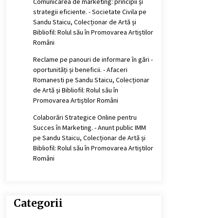
Comunicarea de marketing: principii și
strategii eficiente. - Societate Civila
pe
Sandu Staicu, Colecționar de Artă și
Bibliofil: Rolul său în Promovarea Artiștilor
Români
Reclame pe panouri de informare în gări -
oportunități și beneficii. - Afaceri
Romanesti
pe
Sandu Staicu, Colecționar
de Artă și Bibliofil: Rolul său în
Promovarea Artiștilor Români
Colaborări Strategice Online pentru
Succes în Marketing. - Anunt public IMM
pe
Sandu Staicu, Colecționar de Artă și
Bibliofil: Rolul său în Promovarea Artiștilor
Români
Categorii