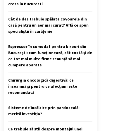
cresa in Bucuresti
Cât de des trebuie spălate covoarele din
casă pentru un aer mai curat? Află ce spun
specialiștii în curățenie
Espressor în comodat pentru birouri din
București: cum funcționează, cât costă și de
ce tot mai multe firme renunță să mai
cumpere aparate
Chirurgia oncologică digestivă: ce
înseamnă și pentru ce afecțiuni este
recomandată
Sisteme de încălzire prin pardoseală:
merită investiția?
Ce trebuie să știi despre montajul unei