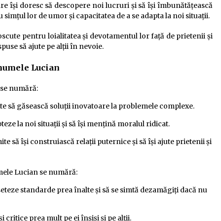
re își doresc să descopere noi lucruri și să își îmbunătățească
 simțul lor de umor și capacitatea de a se adapta la noi situații.
ute pentru loialitatea și devotamentul lor față de prietenii și
puse să ajute pe alții în nevoie.
 numele Lucian
 se numără:
ite să găsească soluții inovatoare la problemele complexe.
teze la noi situații și să își mențină moralul ridicat.
ite să își construiască relații puternice și să își ajute prietenii și
mele Lucian se numără:
i seteze standarde prea înalte și să se simtă dezamăgiți dacă nu
i critice prea mult pe ei înșiși și pe alții.