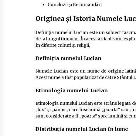
Concluzii și Recomandări
Originea și Istoria Numele Lu
Definiția numelui Lucian este un subiect fascina
de-a lungul timpului. În acest articol, vom explo
în diferite culturi și religii.
Definiția numelui Lucian
Numele Lucian este un nume de origine latină,
Acest nume a fost popularizat de către Sfântul Lu
Etimologia numelui Lucian
Etimologia numelui Lucian este strâns legată d
„lux” și „ianus”, care înseamnă „poartă” sau „
sunt considerate a fi „poarta” spre lumină și cu
Distribuția numelui Lucian în lume