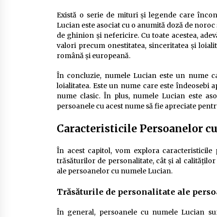
Există o serie de mituri și legende care înc
Lucian este asociat cu o anumită doză de noroc și
de ghinion și nefericire. Cu toate acestea, ad
valori precum onestitatea, sinceritatea și loial
română și europeană.
În concluzie, numele Lucian este un nume care
loialitatea. Este un nume care este îndeosebi 
nume clasic. În plus, numele Lucian este as
persoanele cu acest nume să fie apreciate pentr
Caracteristicile Persoanelor 
În acest capitol, vom explora caracteristicil
trăsăturilor de personalitate, cât și al calitățil
ale persoanelor cu numele Lucian.
Trăsăturile de personalitate ale pers
În general, persoanele cu numele Lucian sunt