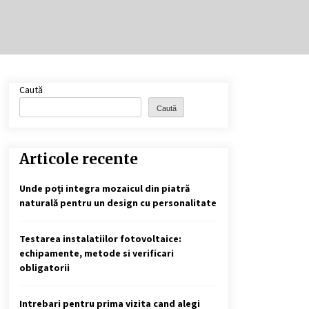
Cele mai bune locuri pentru
pescuitul crapului în România
(2024)
2 ani ago
Cotele Dunării: Monitorizare și
Caută
Prognoze Hidrologice prin
DanubeAlert.com
Caută
2 ani ago
Articole recente
Unde poți integra mozaicul din piatră
naturală pentru un design cu personalitate
Testarea instalatiilor fotovoltaice:
echipamente, metode si verificari
obligatorii
Intrebari pentru prima vizita cand alegi