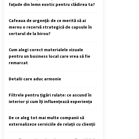
fațade din lemn exotic pentru clădirea ta?
Cafeaua de urgență: de ce merită să ai
mereu o rezervă strategică de capsule în
sertarul de la birou?
Cum alegi corect materialele vizuale
pentru un business local care vrea să fie
remarcat
Detalii care aduc armonie
Filtrele pentru țigări rulate: ce ascund în
interior și cum îți influențează experiența
De ce aleg tot mai multe companii să
externalizeze serviciile de relații cu clienții