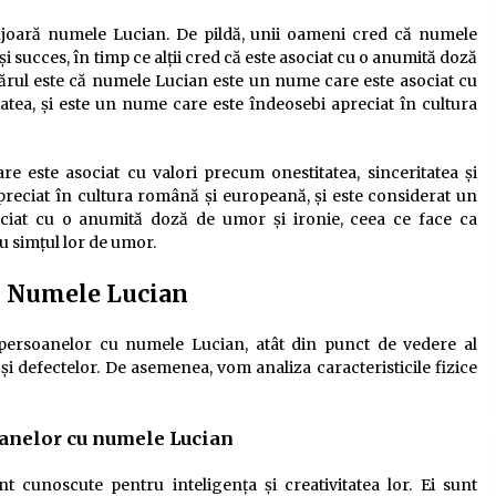
onjoară numele Lucian. De pildă, unii oameni cred că numele
 succes, în timp ce alții cred că este asociat cu o anumită doză
evărul este că numele Lucian este un nume care este asociat cu
itatea, și este un nume care este îndeosebi apreciat în cultura
 este asociat cu valori precum onestitatea, sinceritatea și
apreciat în cultura română și europeană, și este considerat un
ociat cu o anumită doză de umor și ironie, ceea ce face ca
u simțul lor de umor.
cu Numele Lucian
e persoanelor cu numele Lucian, atât din punct de vedere al
or și defectelor. De asemenea, vom analiza caracteristicile fizice
oanelor cu numele Lucian
 cunoscute pentru inteligența și creativitatea lor. Ei sunt