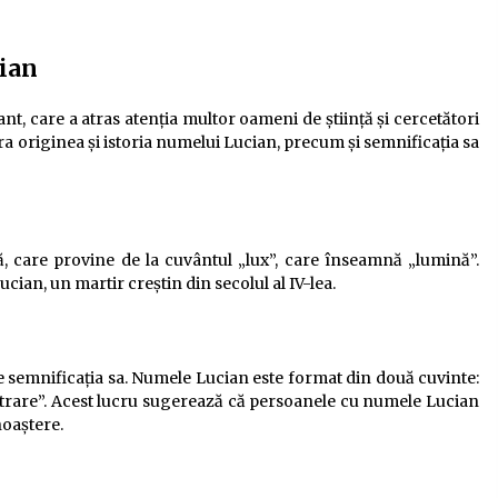
cian
nt, care a atras atenția multor oameni de știință și cercetători
ra originea și istoria numelui Lucian, precum și semnificația sa
 care provine de la cuvântul „lux”, care înseamnă „lumină”.
cian, un martir creștin din secolul al IV-lea.
e semnificația sa. Numele Lucian este format din două cuvinte:
intrare”. Acest lucru sugerează că persoanele cu numele Lucian
noaștere.