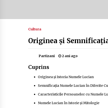
Camping în Delta Dunării – Tot ce
trebuie să știi despre turismul lent
și permisele de activități-înnoptar
2 ani ago
Cultura
Cum să alegi firul de pescuit perfect
pentru crap: Ghid complet pentru
pescari
Originea și Semnificaț
2 ani ago
Partizani
2 ani ago
Cuprins
Originea și Istoria Numele Lucian
Semnificația Numele Lucian în Diferite Cu
Caracteristicile Persoanelor cu Numele L
Numele Lucian în Istorie și Mitologie