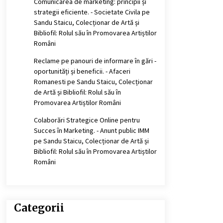
Comunicarea de marketing: principii și
strategii eficiente. - Societate Civila
pe
Sandu Staicu, Colecționar de Artă și
Bibliofil: Rolul său în Promovarea Artiștilor
Români
Reclame pe panouri de informare în gări -
oportunități și beneficii. - Afaceri
Romanesti
pe
Sandu Staicu, Colecționar
de Artă și Bibliofil: Rolul său în
Promovarea Artiștilor Români
Colaborări Strategice Online pentru
Succes în Marketing. - Anunt public IMM
pe
Sandu Staicu, Colecționar de Artă și
Bibliofil: Rolul său în Promovarea Artiștilor
Români
Categorii