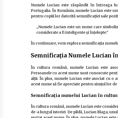
Numele Lucian este răspândit în întreaga lum
Portugalia. În România, numele Lucian este unul
pentru copiii lor datorită semnificației sale pozit
„Numele Lucian este un nume care simboliz
considerate a fi inteligente și înțelepte.”
În continuare, vom explora semnificația numelui L
Semnificația Numele Lucian în 
În cultura română, numele Lucian este asociat
Persoanele cu acest nume sunt cunoscute pentru 
alții. În plus, numele Lucian este asociat cu o
acest nume să fie apreciate pentru simțul lor de
Semnificația numelui Lucian în cultu
În cultura română, numele Lucian este consider
de-a lungul istoriei. De pildă, Lucian Blaga, unu
purtat acest nume. În plus, numele Lucian este 