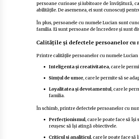
persoane curioase și iubitoare de învățătură, ca
abilitățile. De asemenea, ei sunt cunoscuți pentru
În plus, persoanele cu numele Lucian sunt cunosc
familia. Ei sunt persoane de încredere și sunt dis
Calitățile și defectele persoanelor cu
Printre calitățile persoanelor cu numele Lucian
Inteligenta și creativitatea
, care le perm
Simțul de umor
, care le permite să se adap
Loyalitatea și devotamentul
, care le perm
familia.
În schimb, printre defectele persoanelor cu nu
Perfecționismul
, care le poate face să îș
reușesc să își atingă obiectivele.
Criticul și analiticul
, care le poate face să îș