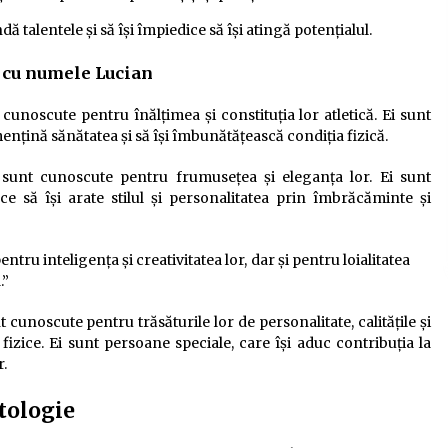
ndă talentele și să își împiedice să își atingă potențialul.
r cu numele Lucian
unoscute pentru înălțimea și constituția lor atletică. Ei sunt
 mențină sănătatea și să își îmbunătățească condiția fizică.
unt cunoscute pentru frumusețea și eleganța lor. Ei sunt
ace să își arate stilul și personalitatea prin îmbrăcăminte și
u inteligența și creativitatea lor, dar și pentru loialitatea
.”
unoscute pentru trăsăturile lor de personalitate, calitățile și
 fizice. Ei sunt persoane speciale, care își aduc contribuția la
r.
tologie