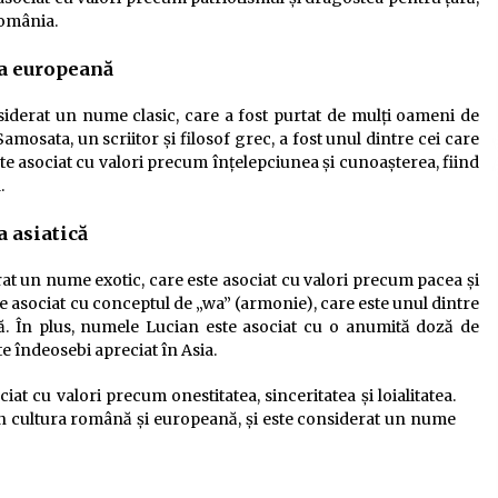
România.
ra europeană
iderat un nume clasic, care a fost purtat de mulți oameni de
amosata, un scriitor și filosof grec, a fost unul dintre cei care
te asociat cu valori precum înțelepciunea și cunoașterea, fiind
.
a asiatică
rat un nume exotic, care este asociat cu valori precum pacea și
e asociat cu conceptul de „wa” (armonie), care este unul dintre
ă. În plus, numele Lucian este asociat cu o anumită doză de
te îndeosebi apreciat în Asia.
t cu valori precum onestitatea, sinceritatea și loialitatea.
n cultura română și europeană, și este considerat un nume