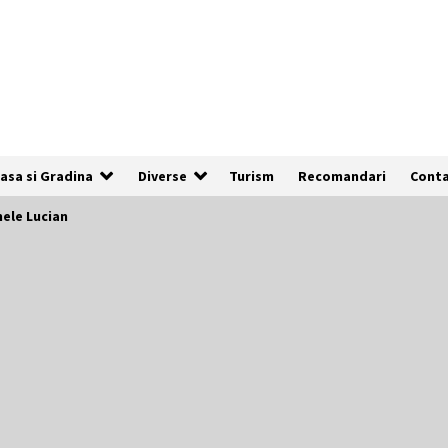
asa si Gradina
Diverse
Turism
Recomandari
Cont
mele Lucian
De ce anunțurile cu poze clare au de
3x mai multe șanse să fie vizualizate
1 an ago
Cum să îți alegi locul ideal pentru
pescuit
2 ani ago