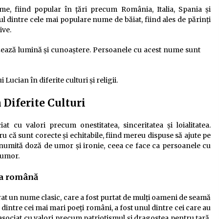
e, fiind popular în țări precum România, Italia, Spania și
 dintre cele mai populare nume de băiat, fiind ales de părinți
ive.
ează lumină și cunoaștere. Persoanele cu acest nume sunt
ucian în diferite culturi și religii.
Diferite Culturi
 cu valori precum onestitatea, sinceritatea și loialitatea.
că sunt corecte și echitabile, fiind mereu dispuse să ajute pe
 anumită doză de umor și ironie, ceea ce face ca persoanele cu
 umor.
ra română
at un nume clasic, care a fost purtat de mulți oameni de seamă
l dintre cei mai mari poeți români, a fost unul dintre cei care au
asociat cu valori precum patriotismul și dragostea pentru țară,