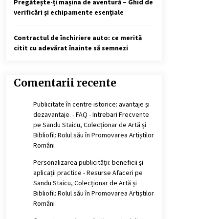
Pregătește-ți mașina de aventură – Ghid de
verificări și echipamente esențiale
Contractul de închiriere auto: ce merită
citit cu adevărat înainte să semnezi
Comentarii recente
Publicitate în centre istorice: avantaje și
dezavantaje. - FAQ - Intrebari Frecvente
pe
Sandu Staicu, Colecționar de Artă și
Bibliofil: Rolul său în Promovarea Artiștilor
Români
Personalizarea publicității: beneficii și
aplicații practice - Resurse Afaceri
pe
Sandu Staicu, Colecționar de Artă și
Bibliofil: Rolul său în Promovarea Artiștilor
Români