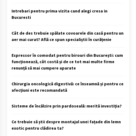
Intrebari pentru prima vizita cand alegi cresa in
Bucuresti
Cât de des trebuie spălate covoarele din casă pentru un
aer mai curat? Află ce spun specialiștii în curățenie
Espressor în comodat pentru birouri din București: cum
funcționează, cât costă și de ce tot mai multe firme
renunță să mai cumpere aparate
Chirurgia oncologică digestivă: ce înseamnă și pentru ce
afecțiuni este recomandată
Sisteme de încălzire prin pardoseală: merită investiția?
Ce trebuie să știi despre montajul unei fațade din lemn
exotic pentru clădirea ta?