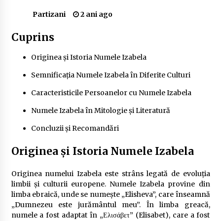
Delta Dunării
Partizani
2 ani ago
2 ani ago
Cuprins
Cele mai bune locuri pentru pescuitul crapului
în România (2024)
Originea și Istoria Numele Izabela
2 ani ago
Semnificația Numele Izabela în Diferite Culturi
Cum să alegi firul de pescuit perfect pentru
crap: Ghid complet pentru pescari
Caracteristicile Persoanelor cu Numele Izabela
2 ani ago
Numele Izabela în Mitologie și Literatură
Uloga lokalne ekonomije u razvoju zajednice
Concluzii și Recomandări
2 ani ago
Originea și Istoria Numele Izabela
Cotele Dunării: Monitorizare și Prognoze
Originea numelui Izabela este strâns legată de evoluția
Hidrologice prin DanubeAlert.com
limbii și culturii europene. Numele Izabela provine din
2 ani ago
limba ebraică, unde se numește „Elisheva”, care înseamnă
„Dumnezeu este jurământul meu”. În limba greacă,
numele a fost adaptat în „Ελισάβετ” (Elisabet), care a fost