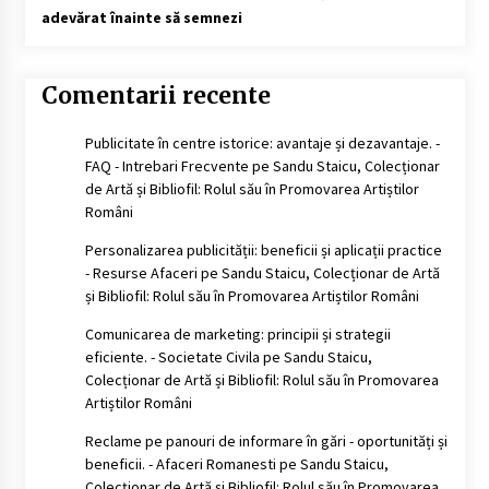
adevărat înainte să semnezi
Comentarii recente
Publicitate în centre istorice: avantaje și dezavantaje. -
FAQ - Intrebari Frecvente
pe
Sandu Staicu, Colecționar
de Artă și Bibliofil: Rolul său în Promovarea Artiștilor
Români
Personalizarea publicității: beneficii și aplicații practice
- Resurse Afaceri
pe
Sandu Staicu, Colecționar de Artă
și Bibliofil: Rolul său în Promovarea Artiștilor Români
Comunicarea de marketing: principii și strategii
eficiente. - Societate Civila
pe
Sandu Staicu,
Colecționar de Artă și Bibliofil: Rolul său în Promovarea
Artiștilor Români
Reclame pe panouri de informare în gări - oportunități și
beneficii. - Afaceri Romanesti
pe
Sandu Staicu,
Colecționar de Artă și Bibliofil: Rolul său în Promovarea