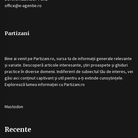
office@e-agentie.ro
Partizani
Bine ai venit pe
Partizani.ro
, sursa ta de informații generale relevante
și variate. Descoperă articole interesante, știri proaspete și ghiduri
practice în diverse domenii. Indiferent de subiectul tău de interes, vei
găsi aici conținut captivant și util pentru a-ți extinde cunoștințele.
Explorează lumea informației cu
Partizani.ro
Mastodon
Recente