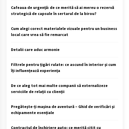
Cafeaua de urgență: de ce merită să ai mereu o rezervă
strategică de capsule în sertarul de la birou?
Cum alegi corect materialele vizuale pentru un business
local care vrea să fie remarcat
Detalii care aduc armonie
Filtrele pentru țigări rulate: ce ascund în interior și cum
îți influențează experiența
De ce aleg tot mai multe companii să externalizeze
serviciile de relații cu clienții
Pregătește-ți mașina de aventură – Ghid de verificări și
echipamente esențiale
Contractul de închiriere auto: ce merită citit cu