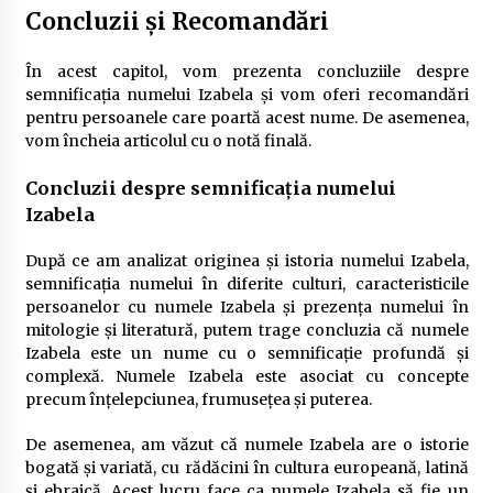
Concluzii și Recomandări
În acest capitol, vom prezenta concluziile despre
semnificația numelui Izabela și vom oferi recomandări
pentru persoanele care poartă acest nume. De asemenea,
vom încheia articolul cu o notă finală.
Concluzii despre semnificația numelui
Izabela
După ce am analizat originea și istoria numelui Izabela,
semnificația numelui în diferite culturi, caracteristicile
persoanelor cu numele Izabela și prezența numelui în
mitologie și literatură, putem trage concluzia că numele
Izabela este un nume cu o semnificație profundă și
complexă. Numele Izabela este asociat cu concepte
precum înțelepciunea, frumusețea și puterea.
De asemenea, am văzut că numele Izabela are o istorie
bogată și variată, cu rădăcini în cultura europeană, latină
și ebraică. Acest lucru face ca numele Izabela să fie un