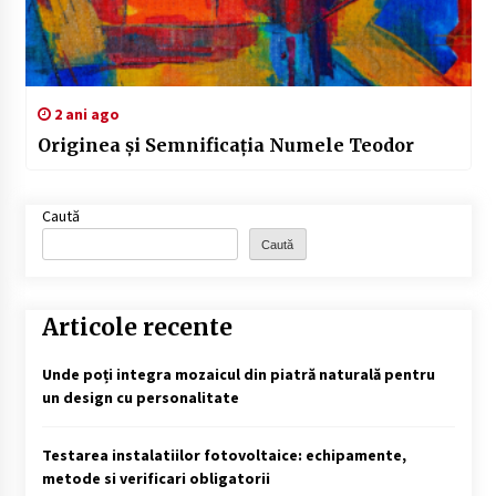
2 ani ago
Originea și Semnificația Numele Teodor
Caută
Caută
Articole recente
Unde poți integra mozaicul din piatră naturală pentru
un design cu personalitate
Testarea instalatiilor fotovoltaice: echipamente,
metode si verificari obligatorii