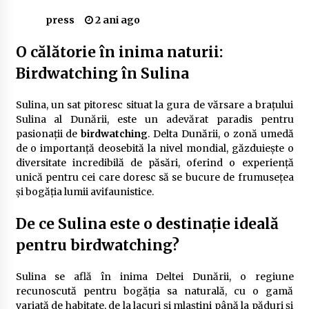
Delta Dunării
press
2 ani ago
2 ani ago
O călătorie în inima naturii:
Cele mai bune locuri pentru pescuitul crapului
Birdwatching în Sulina
în România (2024)
2 ani ago
Sulina, un sat pitoresc situat la gura de vărsare a brațului
Cum să alegi firul de pescuit perfect pentru
Sulina al Dunării, este un adevărat paradis pentru
crap: Ghid complet pentru pescari
pasionații de
birdwatching
. Delta Dunării, o zonă umedă
2 ani ago
de o importanță deosebită la nivel mondial, găzduiește o
diversitate incredibilă de păsări, oferind o experiență
Uloga lokalne ekonomije u razvoju zajednice
unică pentru cei care doresc să se bucure de frumusețea
2 ani ago
și bogăția lumii avifaunistice.
De ce Sulina este o destinație ideală
Cotele Dunării: Monitorizare și Prognoze
pentru birdwatching?
Hidrologice prin DanubeAlert.com
2 ani ago
Sulina se află în inima Deltei Dunării, o regiune
recunoscută pentru bogăția sa naturală, cu o gamă
variată de habitate, de la lacuri și mlaștini până la păduri și