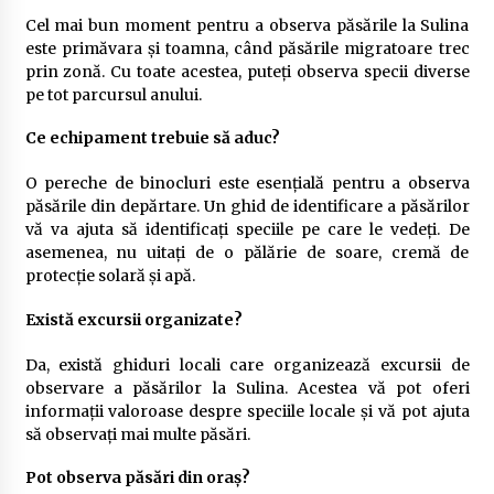
Cel mai bun moment pentru a observa păsările la Sulina
este primăvara și toamna, când păsările migratoare trec
prin zonă. Cu toate acestea, puteți observa specii diverse
pe tot parcursul anului.
Ce echipament trebuie să aduc?
O pereche de binocluri este esențială pentru a observa
păsările din depărtare. Un ghid de identificare a păsărilor
vă va ajuta să identificați speciile pe care le vedeți. De
asemenea, nu uitați de o pălărie de soare, cremă de
protecție solară și apă.
Există excursii organizate?
Da, există ghiduri locali care organizează excursii de
observare a păsărilor la Sulina. Acestea vă pot oferi
informații valoroase despre speciile locale și vă pot ajuta
să observați mai multe păsări.
Pot observa păsări din oraș?