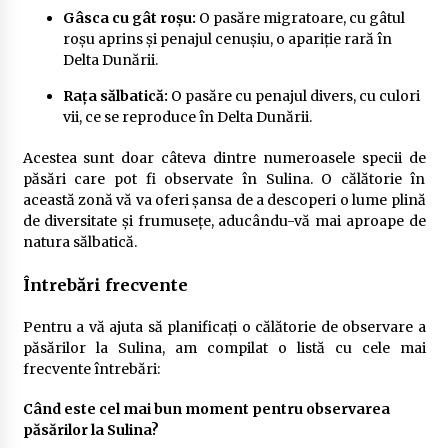
Gâsca cu gât roșu:
O pasăre migratoare, cu gâtul
roșu aprins și penajul cenușiu, o apariție rară în
Delta Dunării.
Rața sălbatică:
O pasăre cu penajul divers, cu culori
vii, ce se reproduce în Delta Dunării.
Acestea sunt doar câteva dintre numeroasele specii de
păsări care pot fi observate în Sulina. O călătorie în
această zonă vă va oferi șansa de a descoperi o lume plină
de diversitate și frumusețe, aducându-vă mai aproape de
natura sălbatică.
Întrebări frecvente
Pentru a vă ajuta să planificați o călătorie de observare a
păsărilor la Sulina, am compilat o listă cu cele mai
frecvente întrebări:
Când este cel mai bun moment pentru observarea
păsărilor la Sulina?