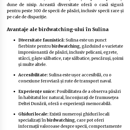
dune de nisip. Această diversitate oferă o casă sigură
pentru peste 300 de specii de păsări, inclusiv specii rare și
pe cale de dispariție.
Avantaje ale birdwatching-ului în Sulina
Diversitate faunistică:
Sulina este un punct
fierbinte pentru
birdwatching
, găzduind o varietate
impresionantă de păsări, inclusiv pelicani, egrete,
stârci, gâște sălbatice, rațe sălbatice, pescăruși, șoimi
și multe altele.
Accesibilitate:
Sulina este ușor accesibilă, cu o
conexiune feroviară și rute de transport naval.
Experiențe unice:
Posibilitatea de a observa păsări
în habitatul lor natural, înconjurați de frumusețea
Deltei Dunării, oferă o experiență memorabilă.
Ghiduri locale:
Există numeroși ghiduri locali
specializați în
birdwatching
, care pot oferi
informații valoroase despre specii, comportamente