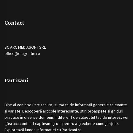
Contact
SC ARC MEDIASOFT SRL
office@e-agentie.ro
Partizani
Bine ai venit pe
Partizani.ro
, sursa ta de informații generale relevante
și variate. Descoperă articole interesante, știri proaspete și ghiduri
practice în diverse domenii. Indiferent de subiectul tău de interes, vei
găsi aici conținut captivant și util pentru a-ți extinde cunoștințele.
Explorează lumea informației cu
Partizani.ro