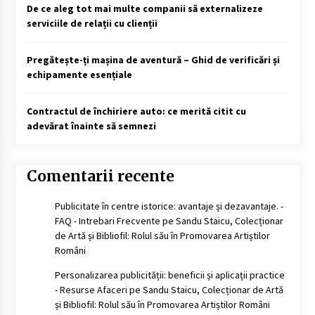
De ce aleg tot mai multe companii să externalizeze
serviciile de relații cu clienții
Pregătește-ți mașina de aventură – Ghid de verificări și
echipamente esențiale
Contractul de închiriere auto: ce merită citit cu
adevărat înainte să semnezi
Comentarii recente
Publicitate în centre istorice: avantaje și dezavantaje. -
FAQ - Intrebari Frecvente
pe
Sandu Staicu, Colecționar
de Artă și Bibliofil: Rolul său în Promovarea Artiștilor
Români
Personalizarea publicității: beneficii și aplicații practice
- Resurse Afaceri
pe
Sandu Staicu, Colecționar de Artă
și Bibliofil: Rolul său în Promovarea Artiștilor Români