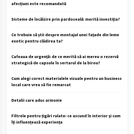
afecțiuni este recomandată
Sisteme de încălzire prin pardoseală: merită investiția?
Ce trebuie să știi despre montajul unei fațade din lemn
exotic pentru clădirea ta?
Cafeaua de urgență: de ce merită să ai mereu o rezervă
strategică de capsule în sertarul de la birou?
Cum alegi corect materialele vizuale pentru un business
local care vrea să fie remarcat
Detalii care aduc armonie
Filtrele pentru țigări rulate: ce ascund în interior și cum
îți influențează experiența