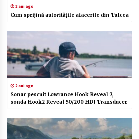
2 ani ago
Cum sprijină autoritățile afacerile din Tulcea
2 ani ago
Sonar pescuit Lowrance Hook Reveal 7,
sonda Hook2 Reveal 50/200 HDI Transducer