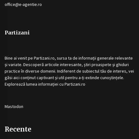
office@e-agentie.ro
Partizani
Bine ai venit pe
Partizani.ro
, sursa ta de informații generale relevante
și variate. Descoperă articole interesante, știri proaspete și ghiduri
practice în diverse domenii. Indiferent de subiectul tău de interes, vei
găsi aici conținut captivant și util pentru a-ți extinde cunoștințele.
Explorează lumea informației cu
Partizani.ro
Mastodon
Recente