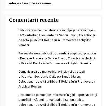
adevărat înainte să semnezi
Comentarii recente
Publicitate în centre istorice: avantaje și dezavantaje. -
FAQ - Intrebari Frecvente
pe
Sandu Staicu, Colecționar
de Artă și Bibliofil: Rolul său în Promovarea Artiștilor
Români
Personalizarea publicității: beneficii și aplicații practice
- Resurse Afaceri
pe
Sandu Staicu, Colecționar de Artă
și Bibliofil: Rolul său în Promovarea Artiștilor Români
Comunicarea de marketing: principii și strategii
eficiente. - Societate Civila
pe
Sandu Staicu,
Colecționar de Artă și Bibliofil: Rolul său în Promovarea
Artiștilor Români
Reclame pe panouri de informare în gări - oportunități și
beneficii. - Afaceri Romanesti
pe
Sandu Staicu,
Colecționar de Artă și Bibliofil: Rolul său în Promovarea