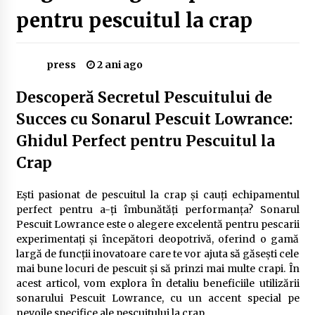
Delta Dunării
pentru pescuitul la crap
2 ani ago
Cele mai bune locuri pentru pescuitul crapului
press
2 ani ago
în România (2024)
2 ani ago
Descoperă Secretul Pescuitului de
Succes cu Sonarul Pescuit Lowrance:
Cum să alegi firul de pescuit perfect pentru
crap: Ghid complet pentru pescari
Ghidul Perfect pentru Pescuitul la
2 ani ago
Crap
Uloga lokalne ekonomije u razvoju zajednice
2 ani ago
Ești pasionat de pescuitul la crap și cauți echipamentul
perfect pentru a-ți îmbunătăți performanța? Sonarul
Pescuit Lowrance este o alegere excelentă pentru pescarii
experimentați și începători deopotrivă, oferind o gamă
Cotele Dunării: Monitorizare și Prognoze
Hidrologice prin DanubeAlert.com
largă de funcții inovatoare care te vor ajuta să găsești cele
2 ani ago
mai bune locuri de pescuit și să prinzi mai multe crapi. În
acest articol, vom explora în detaliu beneficiile utilizării
sonarului Pescuit Lowrance, cu un accent special pe
nevoile specifice ale pescuitului la crap.