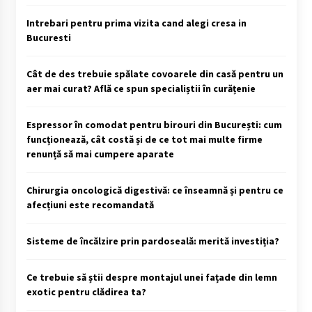
Intrebari pentru prima vizita cand alegi cresa in
Bucuresti
Cât de des trebuie spălate covoarele din casă pentru un
aer mai curat? Află ce spun specialiștii în curățenie
Espressor în comodat pentru birouri din București: cum
funcționează, cât costă și de ce tot mai multe firme
renunță să mai cumpere aparate
Chirurgia oncologică digestivă: ce înseamnă și pentru ce
afecțiuni este recomandată
Sisteme de încălzire prin pardoseală: merită investiția?
Ce trebuie să știi despre montajul unei fațade din lemn
exotic pentru clădirea ta?