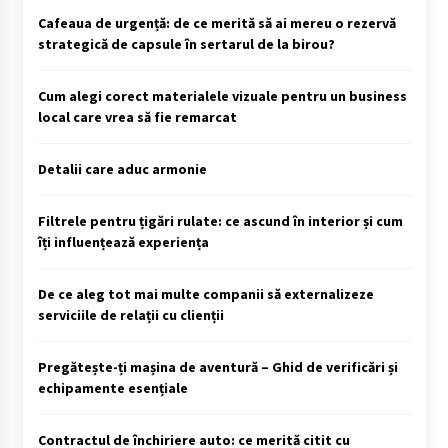
Cafeaua de urgență: de ce merită să ai mereu o rezervă
strategică de capsule în sertarul de la birou?
Cum alegi corect materialele vizuale pentru un business
local care vrea să fie remarcat
Detalii care aduc armonie
Filtrele pentru țigări rulate: ce ascund în interior și cum
îți influențează experiența
De ce aleg tot mai multe companii să externalizeze
serviciile de relații cu clienții
Pregătește-ți mașina de aventură – Ghid de verificări și
echipamente esențiale
Contractul de închiriere auto: ce merită citit cu