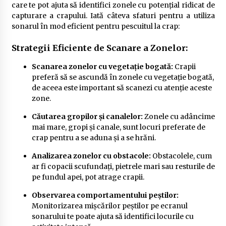
care te pot ajuta să identifici zonele cu potențial ridicat de
capturare a crapului. Iată câteva sfaturi pentru a utiliza
sonarul în mod eficient pentru pescuitul la crap:
Strategii Eficiente de Scanare a Zonelor:
Scanarea zonelor cu vegetație bogată:
Crapii
preferă să se ascundă în zonele cu vegetație bogată,
de aceea este important să scanezi cu atenție aceste
zone.
Căutarea gropilor și canalelor:
Zonele cu adâncime
mai mare, gropi și canale, sunt locuri preferate de
crap pentru a se aduna și a se hrăni.
Analizarea zonelor cu obstacole:
Obstacolele, cum
ar fi copacii scufundați, pietrele mari sau resturile de
pe fundul apei, pot atrage crapii.
Observarea comportamentului peștilor:
Monitorizarea mișcărilor peștilor pe ecranul
sonarului te poate ajuta să identifici locurile cu