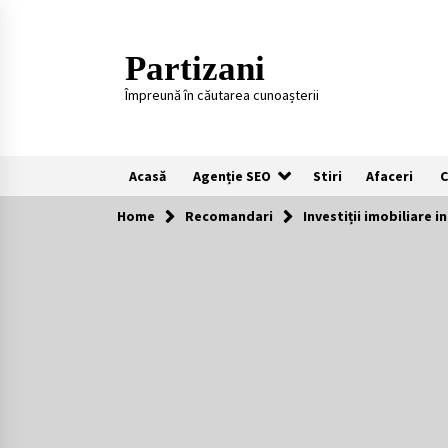
Skip
to
content
Partizani
Împreună în căutarea cunoașterii
Acasă
Agenție SEO
Stiri
Afaceri
C
Home
Recomandari
Investiții imobiliare i
Recomandari
Plaje populare in Cipru
11 luni ago
Întreținerea lansetelor de crap
pentru sezonul rece
2 ani ago