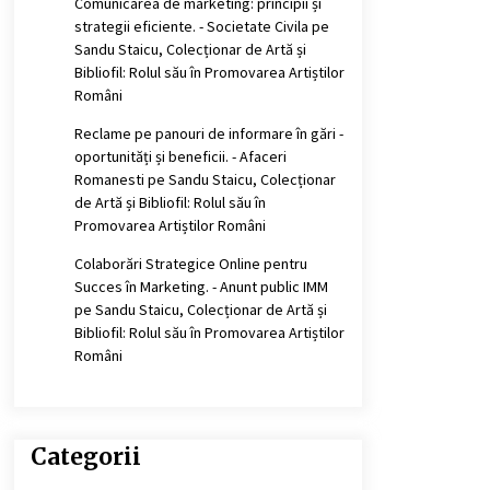
Comunicarea de marketing: principii și
strategii eficiente. - Societate Civila
pe
Sandu Staicu, Colecționar de Artă și
Bibliofil: Rolul său în Promovarea Artiștilor
Români
Reclame pe panouri de informare în gări -
oportunități și beneficii. - Afaceri
Romanesti
pe
Sandu Staicu, Colecționar
de Artă și Bibliofil: Rolul său în
Promovarea Artiștilor Români
Colaborări Strategice Online pentru
Succes în Marketing. - Anunt public IMM
pe
Sandu Staicu, Colecționar de Artă și
Bibliofil: Rolul său în Promovarea Artiștilor
Români
Categorii