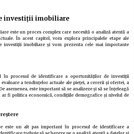
e investiții imobiliare
biliare este un proces complex care necesită o analiză atentă a
ctuale. În acest capitol, vom explora principalele etape ale
de investiții imobiliare și vom prezenta cele mai importante
 în procesul de identificare a oportunităților de investiții
evaluare a tendințelor actuale ale pieței, a cererii și ofertei, a
 De asemenea, este important să se analizeze și să se înțeleagă
 ar fi politica economică, condițiile demografice și nivelul de
creștere
re este un alt pas important în procesul de identificare a
identificare trebuie să se bazeze pe o analiză atentă a datelor și