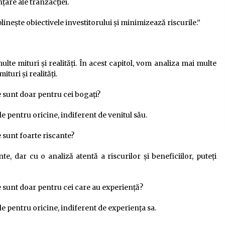
nțare ale tranzacției.
inește obiectivele investitorului și minimizează riscurile.”
multe mituri și realități. În acest capitol, vom analiza mai multe
turi și realități.
re sunt doar pentru cei bogați?
le pentru oricine, indiferent de venitul său.
e sunt foarte riscante?
nte, dar cu o analiză atentă a riscurilor și beneficiilor, puteți
re sunt doar pentru cei care au experiență?
le pentru oricine, indiferent de experiența sa.