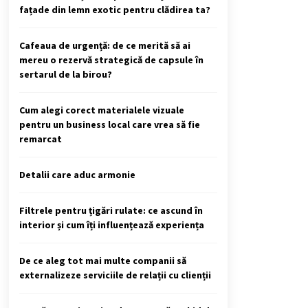
fațade din lemn exotic pentru clădirea ta?
Cafeaua de urgență: de ce merită să ai
mereu o rezervă strategică de capsule în
sertarul de la birou?
Cum alegi corect materialele vizuale
pentru un business local care vrea să fie
remarcat
Detalii care aduc armonie
Filtrele pentru țigări rulate: ce ascund în
interior și cum îți influențează experiența
De ce aleg tot mai multe companii să
externalizeze serviciile de relații cu clienții