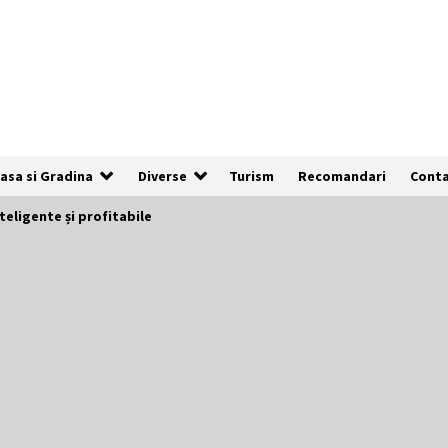
asa si Gradina
Diverse
Turism
Recomandari
Cont
nteligente și profitabile
De ce anunțurile cu poze clare au de
3x mai multe șanse să fie vizualizate
1 an ago
Cum să îți alegi locul ideal pentru
pescuit
2 ani ago