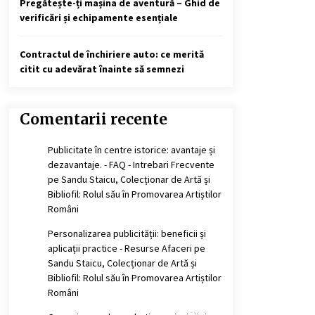
Pregătește-ți mașina de aventură – Ghid de
verificări și echipamente esențiale
Contractul de închiriere auto: ce merită
citit cu adevărat înainte să semnezi
Comentarii recente
Publicitate în centre istorice: avantaje și
dezavantaje. - FAQ - Intrebari Frecvente
pe
Sandu Staicu, Colecționar de Artă și
Bibliofil: Rolul său în Promovarea Artiștilor
Români
Personalizarea publicității: beneficii și
aplicații practice - Resurse Afaceri
pe
Sandu Staicu, Colecționar de Artă și
Bibliofil: Rolul său în Promovarea Artiștilor
Români