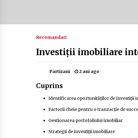
Camping în Delta Dunării – Tot ce
trebuie să știi despre turismul lent
și permisele de activități-înnoptar
2 ani ago
Recomandari
Cum să alegi firul de pescuit perfect
pentru crap: Ghid complet pentru
pescari
Investiții imobiliare int
2 ani ago
Partizani
2 ani ago
Cuprins
Identificarea oportunităților de investiții 
Factorii cheie pentru o tranzacție de succ
Gestionarea portofoliului imobiliar
Strategii de investiții imobiliare