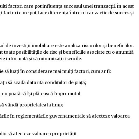
ulți factori care pot influența succesul unei tranzacții. În acest
i factori care pot face diferența între o tranzacție de succes și
de investiții imobiliare este analiza riscurilor și beneficiilor.
 toate posibilitățile de risc și beneficiile asociate cu o anumită
zie informată și să minimizați riscurile.
uie să luați în considerare mai mulți factori, cum ar fi:
ății să scadă datorită condițiilor de piață;
ă nu poată să își plătească împrumutul;
i să vândă proprietatea la timp;
bările în reglementările guvernamentale să afecteze valoarea
ediu să afecteze valoarea proprietății.