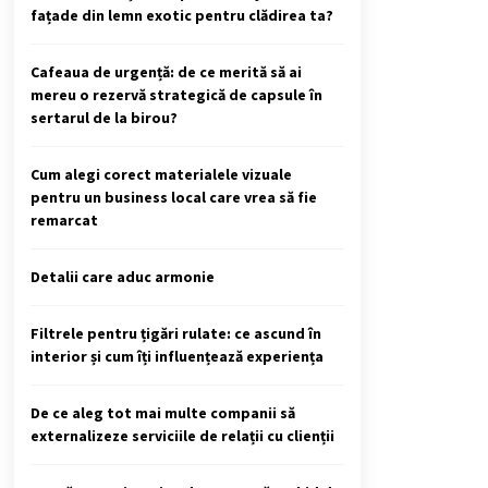
fațade din lemn exotic pentru clădirea ta?
Cafeaua de urgență: de ce merită să ai
mereu o rezervă strategică de capsule în
sertarul de la birou?
Cum alegi corect materialele vizuale
pentru un business local care vrea să fie
remarcat
Detalii care aduc armonie
Filtrele pentru țigări rulate: ce ascund în
interior și cum îți influențează experiența
De ce aleg tot mai multe companii să
externalizeze serviciile de relații cu clienții