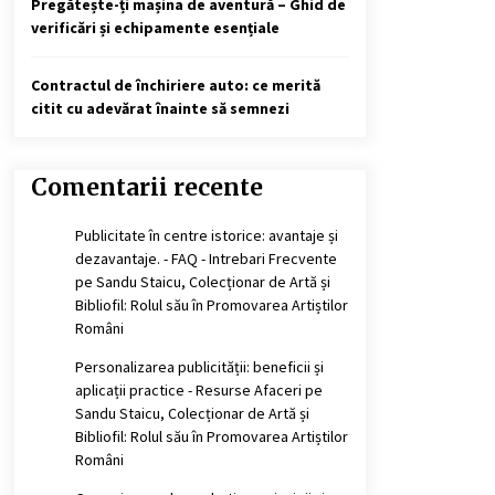
Pregătește-ți mașina de aventură – Ghid de
verificări și echipamente esențiale
Contractul de închiriere auto: ce merită
citit cu adevărat înainte să semnezi
Comentarii recente
Publicitate în centre istorice: avantaje și
dezavantaje. - FAQ - Intrebari Frecvente
pe
Sandu Staicu, Colecționar de Artă și
Bibliofil: Rolul său în Promovarea Artiștilor
Români
Personalizarea publicității: beneficii și
aplicații practice - Resurse Afaceri
pe
Sandu Staicu, Colecționar de Artă și
Bibliofil: Rolul său în Promovarea Artiștilor
Români