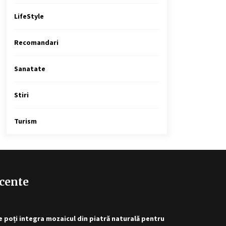
LifeStyle
Recomandari
Sanatate
Stiri
Turism
cente
 poți integra mozaicul din piatră naturală pentru