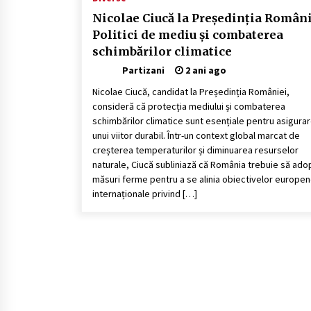
Nicolae Ciucă la Președinția Români
Politici de mediu și combaterea
schimbărilor climatice
Partizani
2 ani ago
Nicolae Ciucă, candidat la Președinția României,
consideră că protecția mediului și combaterea
schimbărilor climatice sunt esențiale pentru asigura
unui viitor durabil. Într-un context global marcat de
creșterea temperaturilor și diminuarea resurselor
naturale, Ciucă subliniază că România trebuie să ado
măsuri ferme pentru a se alinia obiectivelor europen
internaționale privind […]