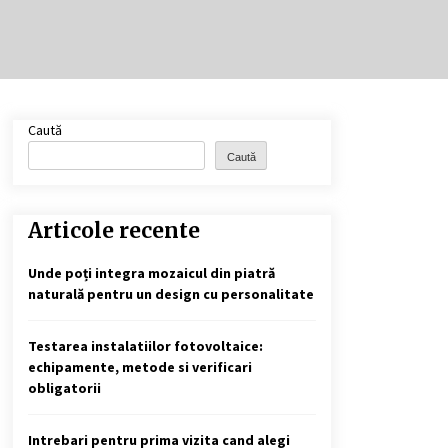
Cele mai bune locuri pentru
pescuitul crapului în România
(2024)
2 ani ago
Cotele Dunării: Monitorizare și
Caută
Prognoze Hidrologice prin
DanubeAlert.com
Caută
2 ani ago
Articole recente
Unde poți integra mozaicul din piatră
naturală pentru un design cu personalitate
Testarea instalatiilor fotovoltaice:
echipamente, metode si verificari
obligatorii
Intrebari pentru prima vizita cand alegi