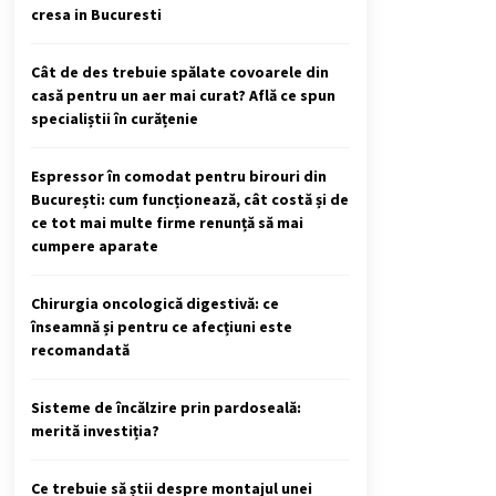
cresa in Bucuresti
Cât de des trebuie spălate covoarele din
casă pentru un aer mai curat? Află ce spun
specialiștii în curățenie
Espressor în comodat pentru birouri din
București: cum funcționează, cât costă și de
ce tot mai multe firme renunță să mai
cumpere aparate
Chirurgia oncologică digestivă: ce
înseamnă și pentru ce afecțiuni este
recomandată
Sisteme de încălzire prin pardoseală:
merită investiția?
Ce trebuie să știi despre montajul unei