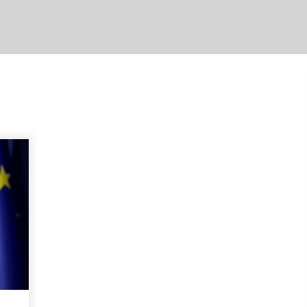
Tot ce trebuie să știi despre
turismul lent în Delta Dunării
e
2 ani ago
Uloga lokalne ekonomije u razvoju
zajednice
2 ani ago