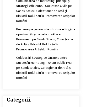
Comunicarea de marketing: principii și
strategii eficiente. - Societate Civila
pe
Sandu Staicu, Colecționar de Artă și
Bibliofil: Rolul său în Promovarea Artiștilor
Români
Reclame pe panouri de informare în gări -
oportunități și beneficii. - Afaceri
Romanesti
pe
Sandu Staicu, Colecționar
de Artă și Bibliofil: Rolul său în
Promovarea Artiștilor Români
Colaborări Strategice Online pentru
Succes în Marketing. - Anunt public IMM
pe
Sandu Staicu, Colecționar de Artă și
Bibliofil: Rolul său în Promovarea Artiștilor
Români
Categorii