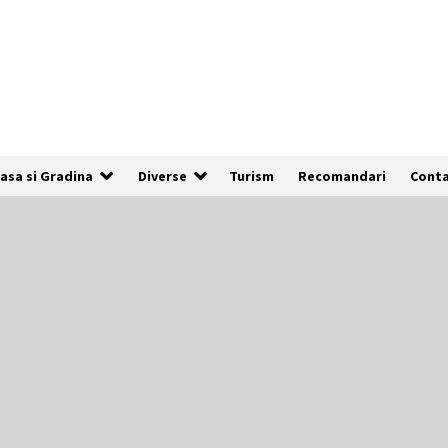
asa si Gradina
Diverse
Turism
Recomandari
Cont
De ce anunțurile cu poze clare au de
3x mai multe șanse să fie vizualizate
1 an ago
Cum să îți alegi locul ideal pentru
pescuit
2 ani ago