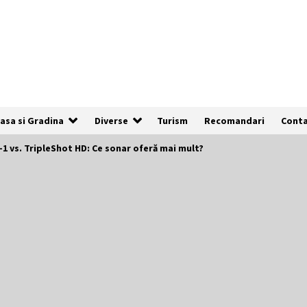
asa si Gradina
Diverse
Turism
Recomandari
Cont
n-1 vs. TripleShot HD: Ce sonar oferă mai mult?
De ce anunțurile cu poze clare au de
3x mai multe șanse să fie vizualizate
1 an ago
Cum să îți alegi locul ideal pentru
pescuit
2 ani ago