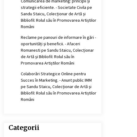
Comunicarea de marketing: principii și
strategii eficiente. - Societate Civila
pe
Sandu Staicu, Colecționar de Artă și
Bibliofil: Rolul său în Promovarea Artiștilor
Români
Reclame pe panouri de informare în gări -
oportunități și beneficii. - Afaceri
Romanesti
pe
Sandu Staicu, Colecționar
de Artă și Bibliofil: Rolul său în
Promovarea Artiștilor Români
Colaborări Strategice Online pentru
Succes în Marketing. - Anunt public IMM
pe
Sandu Staicu, Colecționar de Artă și
Bibliofil: Rolul său în Promovarea Artiștilor
Români
Categorii