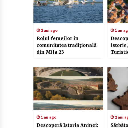
2 ani ago
1 an a
Rolul femeilor în
Descop
comunitatea tradițională
Istorie
din Mila 23
Turisti
1 an ago
2 ani a
Descoperă Istoria Aninei:
Sărbăto