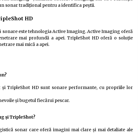
sonar tradițional pentru a identifica peștii.
ripleShot HD
uă sonare este tehnologia Active Imaging. Active Imaging oferă
penetrare mai profundă a apei. TripleShot HD oferă o soluție
enetrare mai mică a apei.
un?
ât și TripleShot HD sunt sonare performante, cu propriile lor
voile și bugetul fiecărui pescar.
g și TripleShot?
stică sonar care oferă imagini mai clare și mai detaliate ale