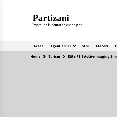
Skip
to
content
Partizani
Împreună în căutarea cunoașterii
Acasă
Agenție SEO
Stiri
Afaceri
C
Home
Turism
Elite FS 9 Active Imaging 3-i
Recomandari
Plaje populare in Cipru
11 luni ago
Întreținerea lansetelor de crap
pentru sezonul rece
2 ani ago