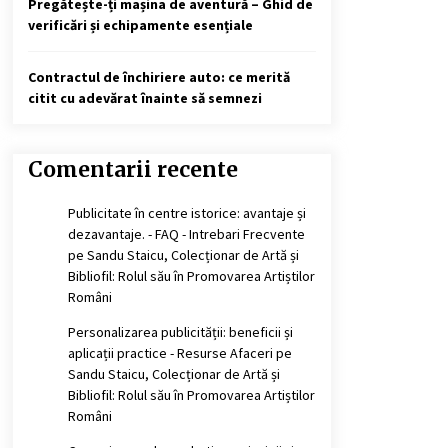
Pregătește-ți mașina de aventură – Ghid de
verificări și echipamente esențiale
Contractul de închiriere auto: ce merită
citit cu adevărat înainte să semnezi
Comentarii recente
Publicitate în centre istorice: avantaje și
dezavantaje. - FAQ - Intrebari Frecvente
pe
Sandu Staicu, Colecționar de Artă și
Bibliofil: Rolul său în Promovarea Artiștilor
Români
Personalizarea publicității: beneficii și
aplicații practice - Resurse Afaceri
pe
Sandu Staicu, Colecționar de Artă și
Bibliofil: Rolul său în Promovarea Artiștilor
Români