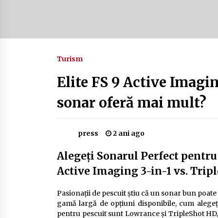
Camping în Delta Dunării – Tot ce
trebuie să știi despre turismul lent
și permisele de activități-înnoptar
2 ani ago
Turism
Cum să alegi firul de pescuit perfect
pentru crap: Ghid complet pentru
pescari
Elite FS 9 Active Imagi
2 ani ago
sonar oferă mai mult?
press
2 ani ago
Alegeți Sonarul Perfect pentru
Active Imaging 3-in-1 vs. Trip
Pasionații de pescuit știu că un sonar bun poate 
gamă largă de opțiuni disponibile, cum alege
pentru pescuit sunt Lowrance și TripleShot HD, 