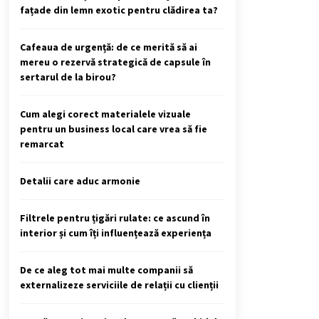
fațade din lemn exotic pentru clădirea ta?
Cafeaua de urgență: de ce merită să ai
mereu o rezervă strategică de capsule în
sertarul de la birou?
Cum alegi corect materialele vizuale
pentru un business local care vrea să fie
remarcat
Detalii care aduc armonie
Filtrele pentru țigări rulate: ce ascund în
interior și cum îți influențează experiența
De ce aleg tot mai multe companii să
externalizeze serviciile de relații cu clienții