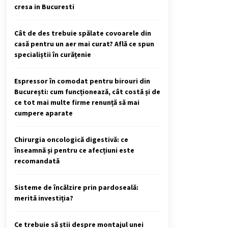
cresa in Bucuresti
Cât de des trebuie spălate covoarele din
casă pentru un aer mai curat? Află ce spun
specialiștii în curățenie
Espressor în comodat pentru birouri din
București: cum funcționează, cât costă și de
ce tot mai multe firme renunță să mai
cumpere aparate
Chirurgia oncologică digestivă: ce
înseamnă și pentru ce afecțiuni este
recomandată
Sisteme de încălzire prin pardoseală:
merită investiția?
Ce trebuie să știi despre montajul unei