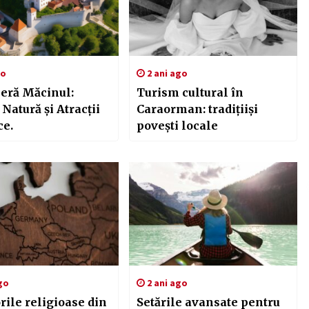
go
2 ani ago
eră Măcinul:
Turism cultural în
, Natură și Atracții
Caraorman: tradițiiși
ce.
povești locale
go
2 ani ago
rile religioase din
Setările avansate pentru