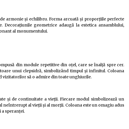
de armonie și echilibru. Forma arcuată și proporțiile perfecte
ate. Decorațiunile geometrice adaugă la estetica ansamblului,
sionant al monumentului.
ompusă din module repetitive din oțel, care se înalță spre cer.
are unui clepsidră, simbolizând timpul și infinitul. Coloana
 vizitatorilor să o admire din toate unghiurile.
ate și de continuitate a vieții. Fiecare modul simbolizează un
l neîntrerupt al vieții și al morții. Coloana este un omagiu adus
și a speranței.