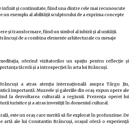
 infinit și continuitate, fiind una dintre cele mai recunoscute
te un exemplu al abilității sculptorului de a exprima concepte
re și transformare, fiind un simbol al iubirii și al unității.
i Brâncuși de a combina elemente arhitecturale cu mesaje
editația, oferind vizitatorilor un spațiu pentru reflecție și
tanța tăcerii și a introspecției în arta lui Brâncuși.
Brâncuși a atras atenția internațională asupra Târgu Jiu,
stică importantă. Muzeele și galeriile din oraș expun opere ale
buind la dezvoltarea culturală a regiunii. Prezența operei lui
rii turistice și a atras investiții în domeniul cultural.
urală, este un oraș care merită să fie explorat în profunzime. De
de artă ale lui Constantin Brâncuși, orașul oferă o experiență