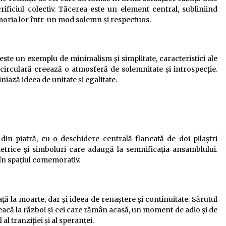
rificiul colectiv. Tăcerea este un element central, subliniind
moria lor într-un mod solemn și respectuos.
este un exemplu de minimalism și simplitate, caracteristici ale
ma circulară creează o atmosferă de solemnitate și introspecție.
iază ideea de unitate și egalitate.
n piatră, cu o deschidere centrală flancată de doi pilaștri
etrice și simboluri care adaugă la semnificația ansamblului.
 în spațiul comemorativ.
ță la moarte, dar și ideea de renaștere și continuitate. Sărutul
leacă la război și cei care rămân acasă, un moment de adio și de
l tranziției și al speranței.