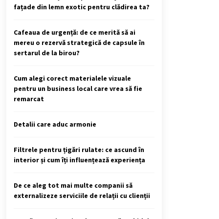
fațade din lemn exotic pentru clădirea ta?
Cafeaua de urgență: de ce merită să ai
mereu o rezervă strategică de capsule în
sertarul de la birou?
Cum alegi corect materialele vizuale
pentru un business local care vrea să fie
remarcat
Detalii care aduc armonie
Filtrele pentru țigări rulate: ce ascund în
interior și cum îți influențează experiența
De ce aleg tot mai multe companii să
externalizeze serviciile de relații cu clienții