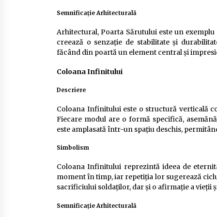
Semnificație Arhitecturală
Arhitectural, Poarta Sărutului este un exemplu 
creează o senzație de stabilitate și durabilit
făcând din poartă un element central și impre
Coloana Infinitului
Descriere
Coloana Infinitului este o structură verticală c
Fiecare modul are o formă specifică, asemănăto
este amplasată într-un spațiu deschis, permitând
Simbolism
Coloana Infinitului reprezintă ideea de eternit
moment în timp, iar repetiția lor sugerează ciclu
sacrificiului soldaților, dar și o afirmație a vieții 
Semnificație Arhitecturală