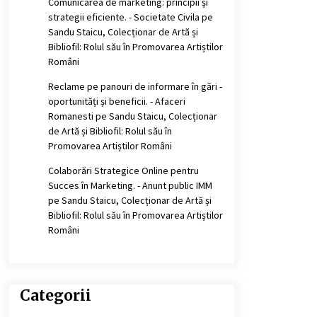
Comunicarea de marketing: principii și
strategii eficiente. - Societate Civila
pe
Sandu Staicu, Colecționar de Artă și
Bibliofil: Rolul său în Promovarea Artiștilor
Români
Reclame pe panouri de informare în gări -
oportunități și beneficii. - Afaceri
Romanesti
pe
Sandu Staicu, Colecționar
de Artă și Bibliofil: Rolul său în
Promovarea Artiștilor Români
Colaborări Strategice Online pentru
Succes în Marketing. - Anunt public IMM
pe
Sandu Staicu, Colecționar de Artă și
Bibliofil: Rolul său în Promovarea Artiștilor
Români
Categorii