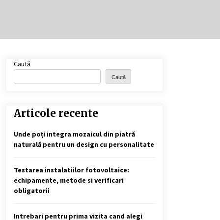
Cele mai bune locuri pentru
pescuitul crapului în România
(2024)
2 ani ago
Cotele Dunării: Monitorizare și
Caută
Prognoze Hidrologice prin
DanubeAlert.com
Caută
2 ani ago
Articole recente
Unde poți integra mozaicul din piatră
naturală pentru un design cu personalitate
Testarea instalatiilor fotovoltaice:
echipamente, metode si verificari
obligatorii
Intrebari pentru prima vizita cand alegi