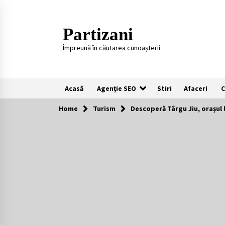
Skip
to
content
Partizani
Împreună în căutarea cunoașterii
Acasă
Agenție SEO
Stiri
Afaceri
C
Home
Turism
Descoperă Târgu Jiu, orașul lu
Recomandari
Plaje populare in Cipru
11 luni ago
Întreținerea lansetelor de crap
pentru sezonul rece
2 ani ago