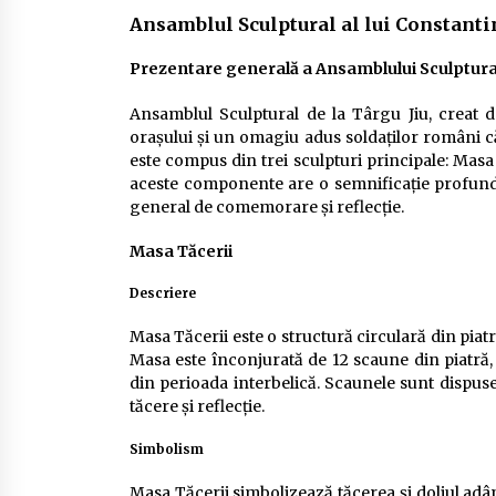
Ansamblul Sculptural al lui Constanti
Prezentare generală a Ansamblului Sculptura
Ansamblul Sculptural de la Târgu Jiu, creat 
orașului și un omagiu adus soldaților români
este compus din trei sculpturi principale: Masa 
aceste componente are o semnificație profundă 
general de comemorare și reflecție.
Masa Tăcerii
Descriere
Masa Tăcerii este o structură circulară din piat
Masa este înconjurată de 12 scaune din piatră,
din perioada interbelică. Scaunele sunt dispu
tăcere și reflecție.
Simbolism
Masa Tăcerii simbolizează tăcerea și doliul adân