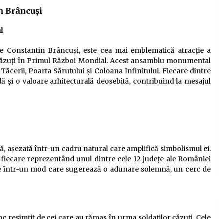
n Brâncuși
l
de Constantin Brâncuși, este cea mai emblematică atracție a
 căzuți în Primul Război Mondial. Acest ansamblu monumental
Tăcerii, Poarta Sărutului și Coloana Infinitului. Fiecare dintre
și o valoare arhitecturală deosebită, contribuind la mesajul
ră, așezată într-un cadru natural care amplifică simbolismul ei.
 fiecare reprezentând unul dintre cele 12 județe ale României
se într-un mod care sugerează o adunare solemnă, un cerc de
c resimțit de cei care au rămas în urma soldaților căzuți. Cele