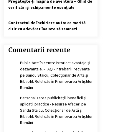
Pregătește-ți mașina de aventură – Ghid de
verificări și echipamente esențiale
Contractul de închiriere auto: ce merită
citit cu adevărat înainte să semnezi
Comentarii recente
Publicitate în centre istorice: avantaje și
dezavantaje. - FAQ - Intrebari Frecvente
pe
Sandu Staicu, Colecționar de Artă și
Bibliofil: Rolul său în Promovarea Artiștilor
Români
Personalizarea publicității: beneficii și
aplicații practice - Resurse Afaceri
pe
Sandu Staicu, Colecționar de Artă și
Bibliofil: Rolul său în Promovarea Artiștilor
Români