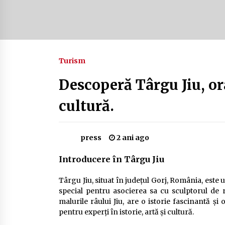
Camping în Delta Dunării – Tot ce
trebuie să știi despre turismul lent
și permisele de activități-înnoptar
2 ani ago
Turism
Cum să alegi firul de pescuit perfect
pentru crap: Ghid complet pentru
pescari
Descoperă Târgu Jiu, ora
2 ani ago
cultură.
press
2 ani ago
Introducere în Târgu Jiu
Târgu Jiu, situat în județul Gorj, România, este 
special pentru asocierea sa cu sculptorul de
malurile râului Jiu, are o istorie fascinantă și
pentru experți în istorie, artă și cultură.