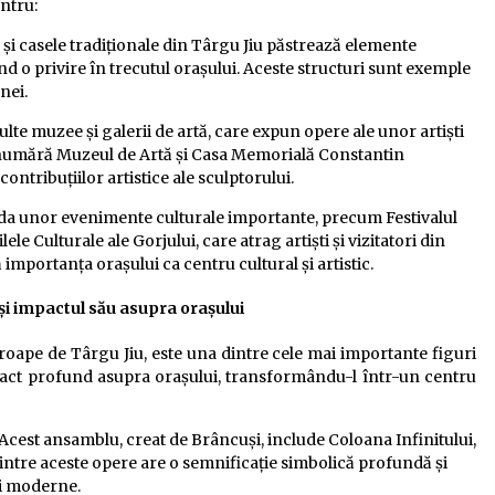
ntru:
ce și casele tradiționale din Târgu Jiu păstrează elemente
ind o privire în trecutul orașului. Aceste structuri sunt exemple
onei.
lte muzee și galerii de artă, care expun opere ale unor artiști
se numără Muzeul de Artă și Casa Memorială Constantin
ontribuțiilor artistice ale sculptorului.
zda unor evenimente culturale importante, precum Festivalul
le Culturale ale Gorjului, care atrag artiști și vizitatori din
mportanța orașului ca centru cultural și artistic.
și impactul său asupra orașului
roape de Târgu Jiu, este una dintre cele mai importante figuri
pact profund asupra orașului, transformându-l într-un centru
 Acest ansamblu, creat de Brâncuși, include Coloana Infinitului,
dintre aceste opere are o semnificație simbolică profundă și
ii moderne.