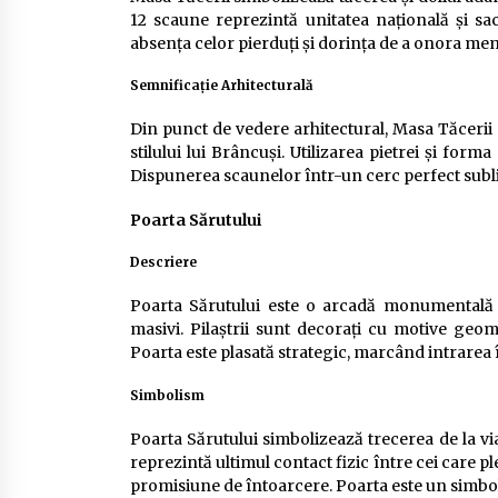
12 scaune reprezintă unitatea națională și sac
absența celor pierduți și dorința de a onora me
Semnificație Arhitecturală
Din punct de vedere arhitectural, Masa Tăcerii 
stilului lui Brâncuși. Utilizarea pietrei și for
Dispunerea scaunelor într-un cerc perfect sublin
Poarta Sărutului
Descriere
Poarta Sărutului este o arcadă monumentală di
masivi. Pilaștrii sunt decorați cu motive geom
Poarta este plasată strategic, marcând intrarea
Simbolism
Poarta Sărutului simbolizează trecerea de la via
reprezintă ultimul contact fizic între cei care p
promisiune de întoarcere. Poarta este un simbol a