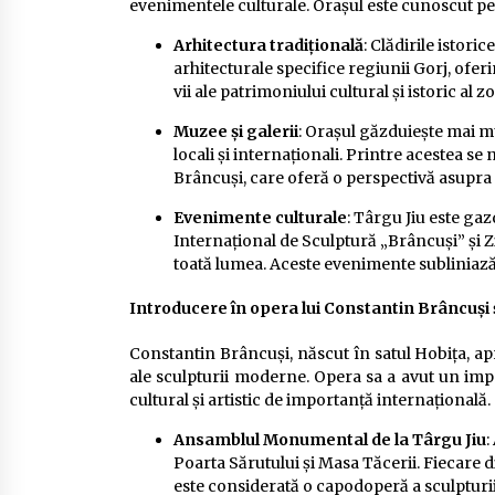
evenimentele culturale. Orașul este cunoscut pe
Arhitectura tradițională
: Clădirile istori
arhitecturale specifice regiunii Gorj, ofer
vii ale patrimoniului cultural și istoric al z
Muzee și galerii
: Orașul găzduiește mai mu
locali și internaționali. Printre acestea 
Brâncuși, care oferă o perspectivă asupra c
Evenimente culturale
: Târgu Jiu este ga
Internațional de Sculptură „Brâncuși” și Zile
toată lumea. Aceste evenimente subliniază i
Introducere în opera lui Constantin Brâncuși 
Constantin Brâncuși, născut în satul Hobița, ap
ale sculpturii moderne. Opera sa a avut un im
cultural și artistic de importanță internațională.
Ansamblul Monumental de la Târgu Jiu
:
Poarta Sărutului și Masa Tăcerii. Fiecare 
este considerată o capodoperă a sculptur