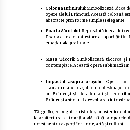
Coloana Infinitului
: Simbolizează ideea de
opere ale lui Brâncuși. Această coloană es
abstracte prin forme simple și elegante.
Poarta Sărutului
: Reprezintă ideea de trece
Poarta este o manifestare a capacității lu
emoționale profunde.
Masa Tăcerii
: Simbolizează tăcerea și m
contemplare. Această operă subliniază impor
Impactul asupra orașului
: Opera lui 
transformând orașul într-o destinație turi
lui Brâncuși și ale altor artiști, contri
Brâncuși a stimulat dezvoltarea infrastructu
Târgu Jiu, cu bogata sa istorie și moștenire cult
la arhitectura sa tradițională până la operele 
unică pentru experți în istorie, artă și cultură.