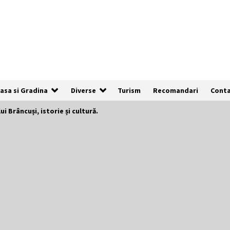
asa si Gradina
Diverse
Turism
Recomandari
Cont
i Brâncuși, istorie și cultură.
De ce anunțurile cu poze clare au de
3x mai multe șanse să fie vizualizate
1 an ago
Cum să îți alegi locul ideal pentru
pescuit
2 ani ago