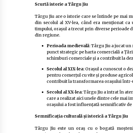
Scurtă istorie a Târgu Jiu
Târgu Jiu are o istorie care se întinde pe mai 
din secolul al XV-lea, când era menționat ca 
timpului, orașul a trecut prin diverse perioade d
din regiune.
Perioada medievală
: Târgu Jiu a jucat un
punct strategic pe harta comercială a Țări
schimburi comerciale și a contribuit la d
Secolul al XIX-lea
: Orașul a cunoscut o d
pentru comerțul cu vite și produse agricol
contribuit la transformarea orașului într-
Secolul al XX-lea
: Târgu Jiu a intrat în at
care a realizat aici unele dintre cele mai im
orașului a fost influențată semnificativ de
Semnificația culturală și istorică a Târgu Jiu
Târgu Jiu este un oraș cu o bogată moștenire