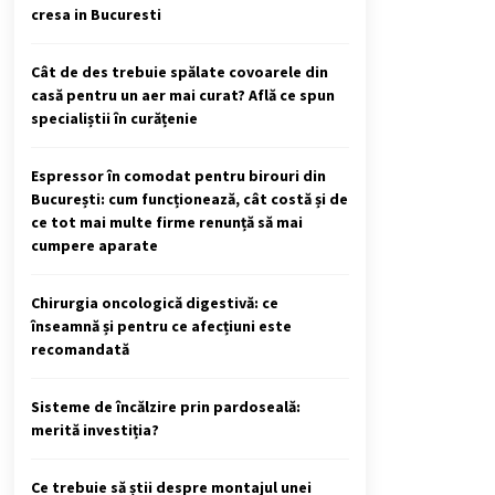
cresa in Bucuresti
Cât de des trebuie spălate covoarele din
casă pentru un aer mai curat? Află ce spun
specialiștii în curățenie
Espressor în comodat pentru birouri din
București: cum funcționează, cât costă și de
ce tot mai multe firme renunță să mai
cumpere aparate
Chirurgia oncologică digestivă: ce
înseamnă și pentru ce afecțiuni este
recomandată
Sisteme de încălzire prin pardoseală:
merită investiția?
Ce trebuie să știi despre montajul unei