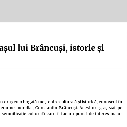
Tot ce trebuie să știi despre
turismul lent în Delta Dunării
e
2 ani ago
Uloga lokalne ekonomije u razvoju
zajednice
șul lui Brâncuși, istorie și
2 ani ago
un oraș cu o bogată moștenire culturală și istorică, cunoscut în
 renume mondial, Constantin Brâncuși. Acest oraș, așezat pe
 o semnificație culturală care îl fac un punct de interes major