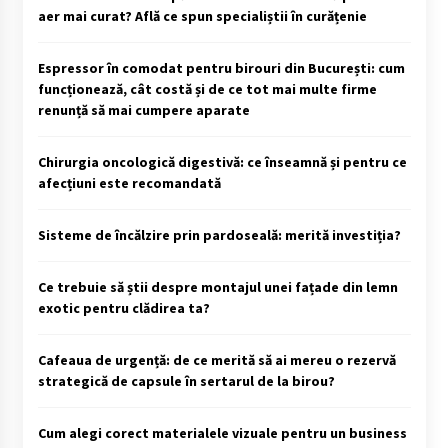
aer mai curat? Află ce spun specialiștii în curățenie
Espressor în comodat pentru birouri din București: cum
funcționează, cât costă și de ce tot mai multe firme
renunță să mai cumpere aparate
Chirurgia oncologică digestivă: ce înseamnă și pentru ce
afecțiuni este recomandată
Sisteme de încălzire prin pardoseală: merită investiția?
Ce trebuie să știi despre montajul unei fațade din lemn
exotic pentru clădirea ta?
Cafeaua de urgență: de ce merită să ai mereu o rezervă
strategică de capsule în sertarul de la birou?
Cum alegi corect materialele vizuale pentru un business