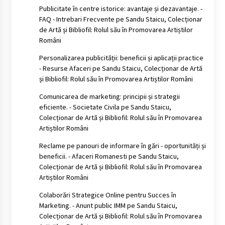
Publicitate în centre istorice: avantaje și dezavantaje. -
FAQ - Intrebari Frecvente
pe
Sandu Staicu, Colecționar
de Artă și Bibliofil: Rolul său în Promovarea Artiștilor
Români
Personalizarea publicității: beneficii și aplicații practice
- Resurse Afaceri
pe
Sandu Staicu, Colecționar de Artă
și Bibliofil: Rolul său în Promovarea Artiștilor Români
Comunicarea de marketing: principii și strategii
eficiente. - Societate Civila
pe
Sandu Staicu,
Colecționar de Artă și Bibliofil: Rolul său în Promovarea
Artiștilor Români
Reclame pe panouri de informare în gări - oportunități și
beneficii. - Afaceri Romanesti
pe
Sandu Staicu,
Colecționar de Artă și Bibliofil: Rolul său în Promovarea
Artiștilor Români
Colaborări Strategice Online pentru Succes în
Marketing. - Anunt public IMM
pe
Sandu Staicu,
Colecționar de Artă și Bibliofil: Rolul său în Promovarea