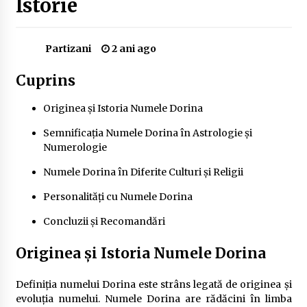
Istorie
Delta Dunării
2 ani ago
Partizani
2 ani ago
Cele mai bune locuri pentru pescuitul crapului
în România (2024)
Cuprins
2 ani ago
Originea și Istoria Numele Dorina
Cum să alegi firul de pescuit perfect pentru
crap: Ghid complet pentru pescari
Semnificația Numele Dorina în Astrologie și
2 ani ago
Numerologie
Uloga lokalne ekonomije u razvoju zajednice
Numele Dorina în Diferite Culturi și Religii
2 ani ago
Personalități cu Numele Dorina
Concluzii și Recomandări
Cotele Dunării: Monitorizare și Prognoze
Hidrologice prin DanubeAlert.com
Originea și Istoria Numele Dorina
2 ani ago
Definiția numelui Dorina este strâns legată de originea și
evoluția numelui. Numele Dorina are rădăcini în limba