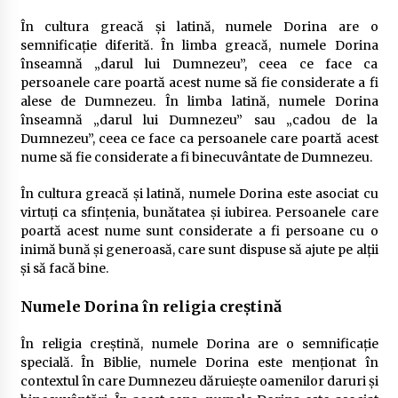
În cultura greacă și latină, numele Dorina are o
semnificație diferită. În limba greacă, numele Dorina
înseamnă „darul lui Dumnezeu”, ceea ce face ca
persoanele care poartă acest nume să fie considerate a fi
alese de Dumnezeu. În limba latină, numele Dorina
înseamnă „darul lui Dumnezeu” sau „cadou de la
Dumnezeu”, ceea ce face ca persoanele care poartă acest
nume să fie considerate a fi binecuvântate de Dumnezeu.
În cultura greacă și latină, numele Dorina este asociat cu
virtuți ca sfințenia, bunătatea și iubirea. Persoanele care
poartă acest nume sunt considerate a fi persoane cu o
inimă bună și generoasă, care sunt dispuse să ajute pe alții
și să facă bine.
Numele Dorina în religia creștină
În religia creștină, numele Dorina are o semnificație
specială. În Biblie, numele Dorina este menționat în
contextul în care Dumnezeu dăruiește oamenilor daruri și