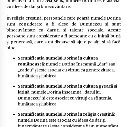
binecuvântări. În acest sens, numele Dorina este asociat
cu ideea de dar și binecuvântare.
În religia creștină, persoanele care poartă numele Dorina
sunt considerate a fi alese de Dumnezeu și sunt
binecuvântate cu daruri și talente speciale. Aceste
persoane sunt considerate a fi persoane cu o inimă bună
și generoasă, care sunt dispuse să ajute pe alții și să facă
bine.
Semnificația numelui Dorina în cultura
românească
: numele Dorina înseamnă „dar” sau
„cadou” și este asociat cu virtuți ca generozitatea,
bunătatea și iubirea.
Semnificația numelui Dorina în cultura greacă și
latină
: numele Dorina înseamnă „darul lui
Dumnezeu” și este asociat cu virtuți ca sfințenia,
bunătatea și iubirea.
Semnificația numelui Dorina în religia creștină
:
numele Dorina este asociat cu ideea de dar și
binecuvântare și este considerat a fi un nume sfânt.