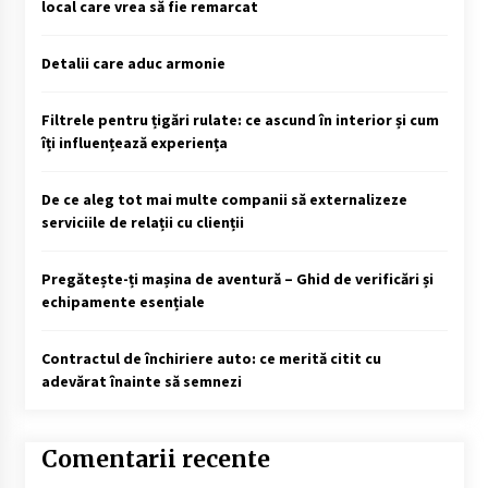
local care vrea să fie remarcat
Detalii care aduc armonie
Filtrele pentru țigări rulate: ce ascund în interior și cum
îți influențează experiența
De ce aleg tot mai multe companii să externalizeze
serviciile de relații cu clienții
Pregătește-ți mașina de aventură – Ghid de verificări și
echipamente esențiale
Contractul de închiriere auto: ce merită citit cu
adevărat înainte să semnezi
Comentarii recente