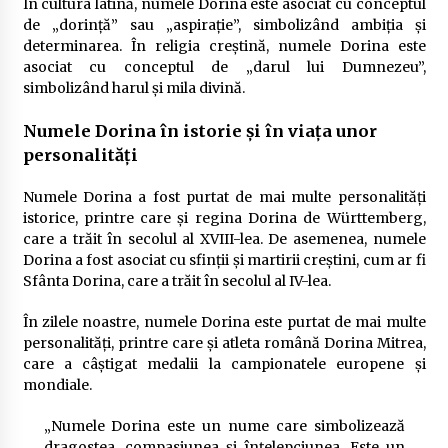
În cultura latină, numele Dorina este asociat cu conceptul
de „dorință” sau „aspirație”, simbolizând ambiția și
determinarea. În religia creștină, numele Dorina este
asociat cu conceptul de „darul lui Dumnezeu”,
simbolizând harul și mila divină.
Numele Dorina în istorie și în viața unor
personalități
Numele Dorina a fost purtat de mai multe personalități
istorice, printre care și regina Dorina de Württemberg,
care a trăit în secolul al XVIII-lea. De asemenea, numele
Dorina a fost asociat cu sfinții și martirii creștini, cum ar fi
Sfânta Dorina, care a trăit în secolul al IV-lea.
În zilele noastre, numele Dorina este purtat de mai multe
personalități, printre care și atleta română Dorina Mitrea,
care a câștigat medalii la campionatele europene și
mondiale.
„Numele Dorina este un nume care simbolizează
dragostea, compasiunea și înțelepciunea. Este un