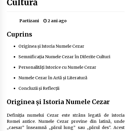
Cultură
Delta Dunării
2 ani ago
Partizani
2 ani ago
Cele mai bune locuri pentru pescuitul crapului
în România (2024)
Cuprins
2 ani ago
Originea și Istoria Numele Cezar
Cum să alegi firul de pescuit perfect pentru
crap: Ghid complet pentru pescari
Semnificația Numele Cezar în Diferite Culturi
2 ani ago
Personalități Istorice cu Numele Cezar
Uloga lokalne ekonomije u razvoju zajednice
Numele Cezar în Artă și Literatură
2 ani ago
Concluzii și Reflecții
Cotele Dunării: Monitorizare și Prognoze
Originea și Istoria Numele Cezar
Hidrologice prin DanubeAlert.com
2 ani ago
Definiția numelui Cezar este strâns legată de istoria
Romei antice. Numele Cezar provine din latină, unde
„caesar” înseamnă „părul lung” sau „părul des”. Acest