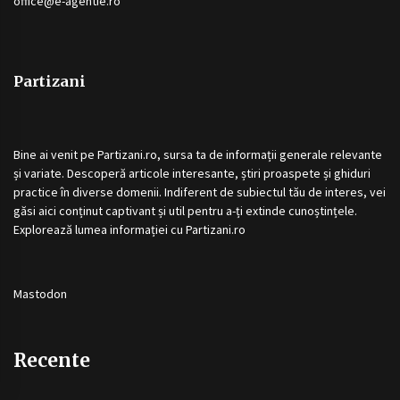
office@e-agentie.ro
Partizani
Bine ai venit pe
Partizani.ro
, sursa ta de informații generale relevante
și variate. Descoperă articole interesante, știri proaspete și ghiduri
practice în diverse domenii. Indiferent de subiectul tău de interes, vei
găsi aici conținut captivant și util pentru a-ți extinde cunoștințele.
Explorează lumea informației cu
Partizani.ro
Mastodon
Recente