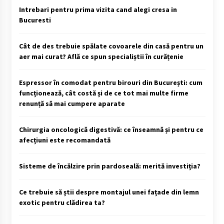
Intrebari pentru prima vizita cand alegi cresa in
Bucuresti
Cât de des trebuie spălate covoarele din casă pentru un
aer mai curat? Află ce spun specialiștii în curățenie
Espressor în comodat pentru birouri din București: cum
funcționează, cât costă și de ce tot mai multe firme
renunță să mai cumpere aparate
Chirurgia oncologică digestivă: ce înseamnă și pentru ce
afecțiuni este recomandată
Sisteme de încălzire prin pardoseală: merită investiția?
Ce trebuie să știi despre montajul unei fațade din lemn
exotic pentru clădirea ta?