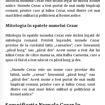
Istoricul numelui Cezar este strâns legat de istoria Romei
antice. Numele Cezar a fost purtat de mai mulți împărați
romani, printre care și Iulius Cezar, unul dintre cei mai
mari lideri militari și politicieni ai Romei antice.
Mitologia în spatele numelui Cezar
Mitologia în spatele numelui Cezar este strâns legată de
mitologia romană. Potrivit legendei, numele Cezar
provine de la cuvântul latin „caesaries”, care înseamnă
„părul lung” sau „părul des”. Acest nume a fost dat lui
Iulius Cezar de către mama sa, Atia Balba Caesonia, care a
spus că fiul ei a fost născut cu părul lung și des.
„Numele Cezar este un nume care provine din
latină, unde „caesar” înseamnă „părul lung” sau
„părul des”. Acest nume a fost purtat de mai mulți
împărați romani, printre care și Iulius Cezar, unul
dintre cei mai mari lideri militari și politicieni ai
Romei antice.”