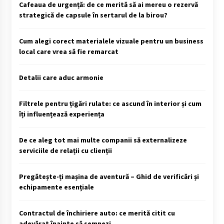
Cafeaua de urgență: de ce merită să ai mereu o rezervă
strategică de capsule în sertarul de la birou?
Cum alegi corect materialele vizuale pentru un business
local care vrea să fie remarcat
Detalii care aduc armonie
Filtrele pentru țigări rulate: ce ascund în interior și cum
îți influențează experiența
De ce aleg tot mai multe companii să externalizeze
serviciile de relații cu clienții
Pregătește-ți mașina de aventură – Ghid de verificări și
echipamente esențiale
Contractul de închiriere auto: ce merită citit cu
adevărat înainte să semnezi