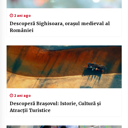
2 ani ago
Descoperă Sighisoara, orașul medieval al
României
2 ani ago
Descoperă Brașovul: Istorie, Cultură și
Atracții Turistice