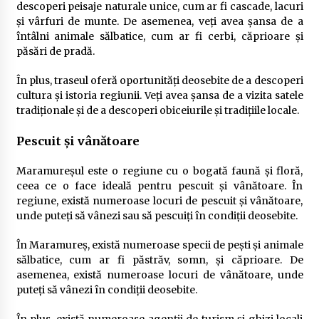
descoperi peisaje naturale unice, cum ar fi cascade, lacuri
și vârfuri de munte. De asemenea, veți avea șansa de a
întâlni animale sălbatice, cum ar fi cerbi, căprioare și
păsări de pradă.
În plus, traseul oferă oportunități deosebite de a descoperi
cultura și istoria regiunii. Veți avea șansa de a vizita satele
tradiționale și de a descoperi obiceiurile și tradițiile locale.
Pescuit și vânătoare
Maramureșul este o regiune cu o bogată faună și floră,
ceea ce o face ideală pentru pescuit și vânătoare. În
regiune, există numeroase locuri de pescuit și vânătoare,
unde puteți să vânezi sau să pescuiți în condiții deosebite.
În Maramureș, există numeroase specii de pești și animale
sălbatice, cum ar fi păstrăv, somn, și căprioare. De
asemenea, există numeroase locuri de vânătoare, unde
puteți să vânezi în condiții deosebite.
În plus, există numeroase agenții de turism și ghizi locali