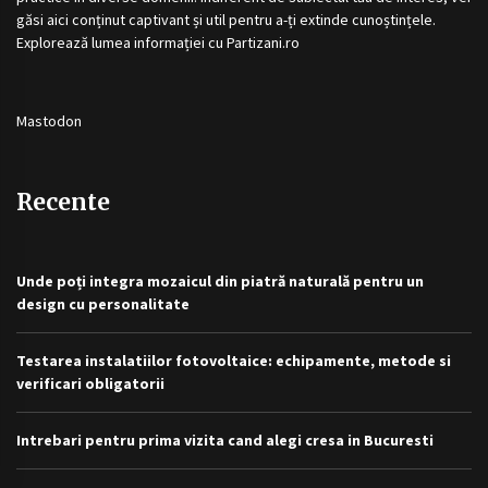
găsi aici conținut captivant și util pentru a-ți extinde cunoștințele.
Explorează lumea informației cu
Partizani.ro
Mastodon
Recente
Unde poți integra mozaicul din piatră naturală pentru un
design cu personalitate
Testarea instalatiilor fotovoltaice: echipamente, metode si
verificari obligatorii
Intrebari pentru prima vizita cand alegi cresa in Bucuresti