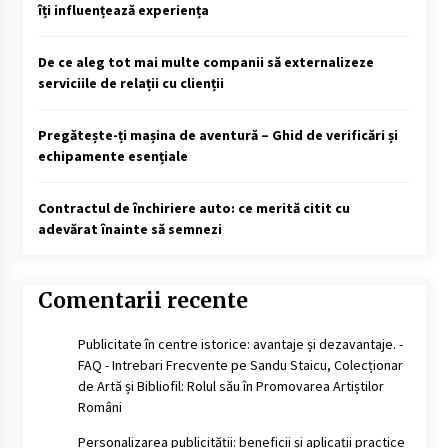
îți influențează experiența
De ce aleg tot mai multe companii să externalizeze
serviciile de relații cu clienții
Pregătește-ți mașina de aventură – Ghid de verificări și
echipamente esențiale
Contractul de închiriere auto: ce merită citit cu
adevărat înainte să semnezi
Comentarii recente
Publicitate în centre istorice: avantaje și dezavantaje. -
FAQ - Intrebari Frecvente
pe
Sandu Staicu, Colecționar
de Artă și Bibliofil: Rolul său în Promovarea Artiștilor
Români
Personalizarea publicității: beneficii și aplicații practice