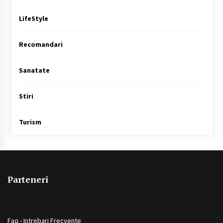
LifeStyle
Recomandari
Sanatate
Stiri
Turism
Parteneri
Faq - Intrebari Frecvente