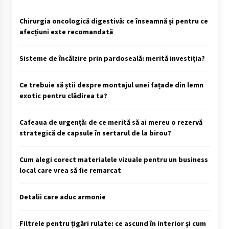
Chirurgia oncologică digestivă: ce înseamnă și pentru ce
afecțiuni este recomandată
Sisteme de încălzire prin pardoseală: merită investiția?
Ce trebuie să știi despre montajul unei fațade din lemn
exotic pentru clădirea ta?
Cafeaua de urgență: de ce merită să ai mereu o rezervă
strategică de capsule în sertarul de la birou?
Cum alegi corect materialele vizuale pentru un business
local care vrea să fie remarcat
Detalii care aduc armonie
Filtrele pentru țigări rulate: ce ascund în interior și cum