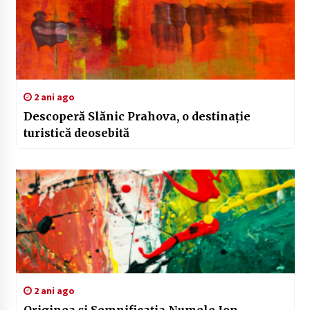
2 ani ago
Descoperă Slănic Prahova, o destinație
turistică deosebită
2 ani ago
Originea și Semnificația Numele Ion