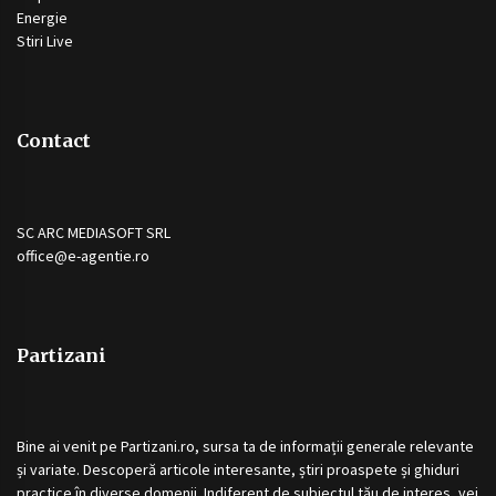
Energie
Stiri Live
Contact
SC ARC MEDIASOFT SRL
office@e-agentie.ro
Partizani
Bine ai venit pe
Partizani.ro
, sursa ta de informații generale relevante
și variate. Descoperă articole interesante, știri proaspete și ghiduri
practice în diverse domenii. Indiferent de subiectul tău de interes, vei