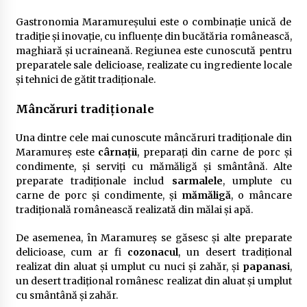
Gastronomia Maramureșului este o combinație unică de
tradiție și inovație, cu influențe din bucătăria românească,
maghiară și ucraineană. Regiunea este cunoscută pentru
preparatele sale delicioase, realizate cu ingrediente locale
și tehnici de gătit tradiționale.
Mâncăruri tradiționale
Una dintre cele mai cunoscute mâncăruri tradiționale din
Maramureș este
cârnații
, preparați din carne de porc și
condimente, și serviți cu mămăligă și smântână. Alte
preparate tradiționale includ
sarmalele
, umplute cu
carne de porc și condimente, și
mămăligă
, o mâncare
tradițională românească realizată din mălai și apă.
De asemenea, în Maramureș se găsesc și alte preparate
delicioase, cum ar fi
cozonacul
, un desert tradițional
realizat din aluat și umplut cu nuci și zahăr, și
papanasi
,
un desert tradițional românesc realizat din aluat și umplut
cu smântână și zahăr.