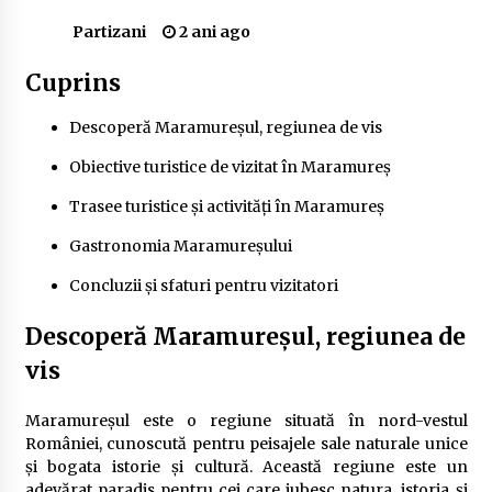
Delta Dunării
Partizani
2 ani ago
2 ani ago
Cuprins
Cele mai bune locuri pentru pescuitul crapului
în România (2024)
Descoperă Maramureșul, regiunea de vis
2 ani ago
Obiective turistice de vizitat în Maramureș
Cum să alegi firul de pescuit perfect pentru
crap: Ghid complet pentru pescari
Trasee turistice și activități în Maramureș
2 ani ago
Gastronomia Maramureșului
Uloga lokalne ekonomije u razvoju zajednice
Concluzii și sfaturi pentru vizitatori
2 ani ago
Descoperă Maramureșul, regiunea de
vis
Cotele Dunării: Monitorizare și Prognoze
Hidrologice prin DanubeAlert.com
2 ani ago
Maramureșul este o regiune situată în nord-vestul
României, cunoscută pentru peisajele sale naturale unice
și bogata istorie și cultură. Această regiune este un
adevărat paradis pentru cei care iubesc natura, istoria și