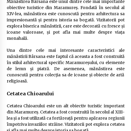
Mănăstirea Bârsana este unul dintre cele mai importante
obiective turistice din Maramureș. Fondată în secolul al
XIV-lea, mănăstirea este cunoscută pentru arhitectura sa
impresionantă și pentru istoria sa bogată. Vizitatorii pot
explora biserica mănăstirii, care este decorată cu fresce și
icoane valoroase, și pot afla mai multe despre viața
monahală.
Una dintre cele mai interesante caracteristici ale
mănăstirii Bârsana este faptul că aceasta a fost construită
în stilul arhitectural specific Maramureșului, cu elemente
de lemn și piatră. De asemenea, mănăstirea este
cunoscută pentru colecția sa de icoane și obiecte de artă
religioasă.
Cetatea Chioarului
Cetatea Chioarului este un alt obiectiv turistic important
din Maramureș. Cetatea a fost construită în secolul al XIII-
lea și a fost utilizată ca fortăreață pentru apărarea regiunii
împotriva invaziilor străine. Vizitatorii pot explora cetatea
și afla mai multe despre istoria sa bogată.