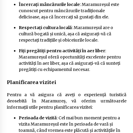
Încercați mâncărurile locale
: Maramureșul este
cunoscut pentru mâncărurile tradiționale
delicioase, așa că încercați să gustați din ele.
Respectați cultura locală
: Maramureșul are o
cultură bogată și unică, așa că asigurați-vă că
respectați tradițiile și obiceiurile locale.
Fiți pregătiți pentru activități în aer liber
:
Maramureșul oferă oportunități excelente pentru
activități în aer liber, așa că asigurați-vă că sunteți
pregătiți cu echipamentul necesar.
Planificarea vizitei
Pentru a vă asigura că aveți o experiență turistică
deosebită în Maramureș, vă oferim următoarele
informații utile pentru planificarea vizitei:
Perioada de vizită
: Cel mai bun moment pentru a
vizita Maramureșul este în perioada de vară și
toamnă, când vremea este plăcută și activitățile în