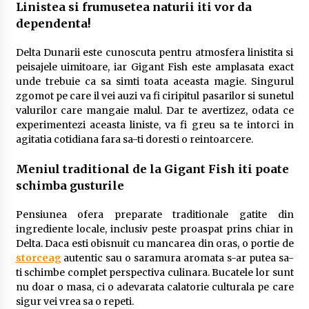
Linistea si frumusetea naturii iti vor da
dependenta!
Delta Dunarii este cunoscuta pentru atmosfera linistita si
peisajele uimitoare, iar Gigant Fish este amplasata exact
unde trebuie ca sa simti toata aceasta magie. Singurul
zgomot pe care il vei auzi va fi ciripitul pasarilor si sunetul
valurilor care mangaie malul. Dar te avertizez, odata ce
experimentezi aceasta liniste, va fi greu sa te intorci in
agitatia cotidiana fara sa-ti doresti o reintoarcere.
Meniul traditional de la Gigant Fish iti poate
schimba gusturile
Pensiunea ofera preparate traditionale gatite din
ingrediente locale, inclusiv peste proaspat prins chiar in
Delta. Daca esti obisnuit cu mancarea din oras, o portie de
storceag
autentic sau o saramura aromata s-ar putea sa-
ti schimbe complet perspectiva culinara. Bucatele lor sunt
nu doar o masa, ci o adevarata calatorie culturala pe care
sigur vei vrea sa o repeti.