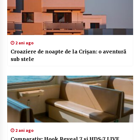
2 ani ago
Croaziere de noapte de la Crișan: o aventură
sub stele
2 ani ago
Comparativ: Hook Reveal 7 și HDS-7 LIVE