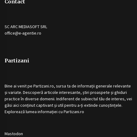
Contact
SC ARC MEDIASOFT SRL
office@e-agentie.ro
Partizani
Bine ai venit pe
Partizani.ro
, sursa ta de informații generale relevante
și variate. Descoperă articole interesante, știri proaspete și ghiduri
practice în diverse domenii. Indiferent de subiectul tău de interes, vei
găsi aici conținut captivant și util pentru a-ți extinde cunoștințele.
Explorează lumea informației cu
Partizani.ro
Mastodon