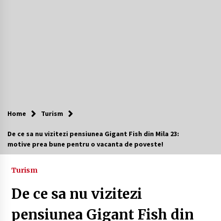
3 produse + sfaturi de urmat acasa
2 ani ago
Întreținerea lansetelor de crap pentru sezonul
rece
2 ani ago
Cum să îți alegi locul ideal pentru pescuit
2 ani ago
Home
Turism
Cele mai Frumoase Excursii în Delta Dunării
De ce sa nu vizitezi pensiunea Gigant Fish din Mila 23:
(2024)
motive prea bune pentru o vacanta de poveste!
2 ani ago
Turism
Camping în Delta Dunării – Tot ce trebuie să știi
despre turismul lent și permisele de activități-
De ce sa nu vizitezi
înnoptare
2 ani ago
pensiunea Gigant Fish din
Tot ce trebuie să știi despre turismul lent în