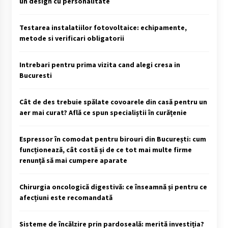
un design cu personalitate
Testarea instalatiilor fotovoltaice: echipamente,
metode si verificari obligatorii
Intrebari pentru prima vizita cand alegi cresa in
Bucuresti
Cât de des trebuie spălate covoarele din casă pentru un
aer mai curat? Află ce spun specialiștii în curățenie
Espressor în comodat pentru birouri din București: cum
funcționează, cât costă și de ce tot mai multe firme
renunță să mai cumpere aparate
Chirurgia oncologică digestivă: ce înseamnă și pentru ce
afecțiuni este recomandată
Sisteme de încălzire prin pardoseală: merită investiția?