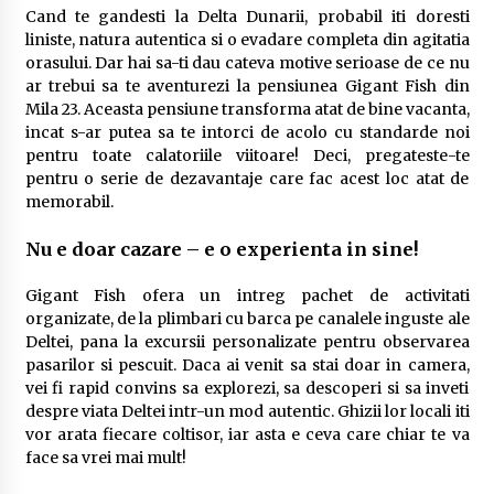
Cand te gandesti la Delta Dunarii, probabil iti doresti
liniste, natura autentica si o evadare completa din agitatia
orasului. Dar hai sa-ti dau cateva motive serioase de ce nu
ar trebui sa te aventurezi la pensiunea Gigant Fish din
Mila 23. Aceasta pensiune transforma atat de bine vacanta,
incat s-ar putea sa te intorci de acolo cu standarde noi
pentru toate calatoriile viitoare! Deci, pregateste-te
pentru o serie de dezavantaje care fac acest loc atat de
memorabil.
Nu e doar cazare – e o experienta in sine!
Gigant Fish ofera un intreg pachet de activitati
organizate, de la plimbari cu barca pe canalele inguste ale
Deltei, pana la excursii personalizate pentru observarea
pasarilor si pescuit. Daca ai venit sa stai doar in camera,
vei fi rapid convins sa explorezi, sa descoperi si sa inveti
despre viata Deltei intr-un mod autentic. Ghizii lor locali iti
vor arata fiecare coltisor, iar asta e ceva care chiar te va
face sa vrei mai mult!