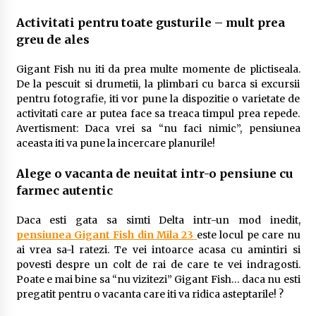
Activitati pentru toate gusturile – mult prea
greu de ales
Gigant Fish nu iti da prea multe momente de plictiseala.
De la pescuit si drumetii, la plimbari cu barca si excursii
pentru fotografie, iti vor pune la dispozitie o varietate de
activitati care ar putea face sa treaca timpul prea repede.
Avertisment: Daca vrei sa “nu faci nimic”, pensiunea
aceasta iti va pune la incercare planurile!
Alege o vacanta de neuitat intr-o pensiune cu
farmec autentic
Daca esti gata sa simti Delta intr-un mod inedit,
pensiunea Gigant Fish din Mila 23
este locul pe care nu
ai vrea sa-l ratezi. Te vei intoarce acasa cu amintiri si
povesti despre un colt de rai de care te vei indragosti.
Poate e mai bine sa “nu vizitezi” Gigant Fish… daca nu esti
pregatit pentru o vacanta care iti va ridica asteptarile! ?