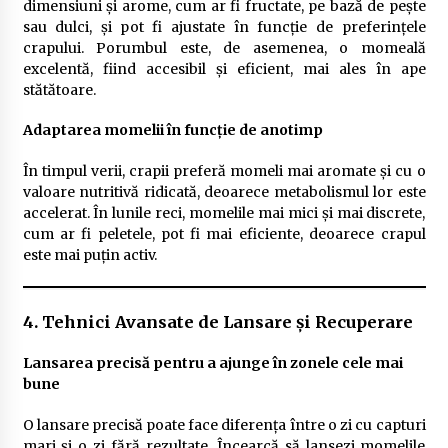
dimensiuni și arome, cum ar fi fructate, pe bază de pește
sau dulci, și pot fi ajustate în funcție de preferințele
crapului. Porumbul este, de asemenea, o momeală
excelentă, fiind accesibil și eficient, mai ales în ape
stătătoare.
Adaptarea momelii în funcție de anotimp
În timpul verii, crapii preferă momeli mai aromate și cu o
valoare nutritivă ridicată, deoarece metabolismul lor este
accelerat. În lunile reci, momelile mai mici și mai discrete,
cum ar fi peletele, pot fi mai eficiente, deoarece crapul
este mai puțin activ.
4. Tehnici Avansate de Lansare și Recuperare
Lansarea precisă pentru a ajunge în zonele cele mai
bune
O lansare precisă poate face diferența între o zi cu capturi
mari și o zi fără rezultate. Încearcă să lansezi momelile