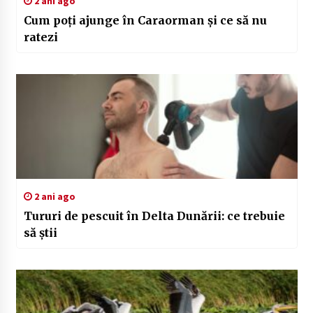
2 ani ago
Cum poți ajunge în Caraorman și ce să nu
ratezi
2 ani ago
Tururi de pescuit în Delta Dunării: ce trebuie
să știi