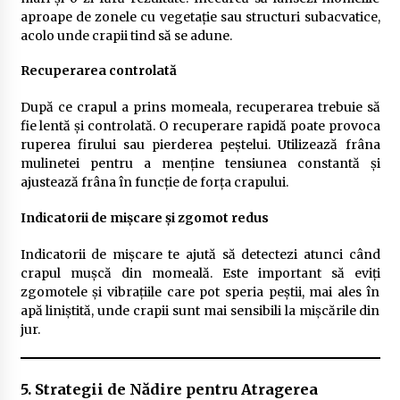
aproape de zonele cu vegetație sau structuri subacvatice,
acolo unde crapii tind să se adune.
Recuperarea controlată
După ce crapul a prins momeala, recuperarea trebuie să
fie lentă și controlată. O recuperare rapidă poate provoca
ruperea firului sau pierderea peștelui. Utilizează frâna
mulinetei pentru a menține tensiunea constantă și
ajustează frâna în funcție de forța crapului.
Indicatorii de mișcare și zgomot redus
Indicatorii de mișcare te ajută să detectezi atunci când
crapul mușcă din momeală. Este important să eviți
zgomotele și vibrațiile care pot speria peștii, mai ales în
apă liniștită, unde crapii sunt mai sensibili la mișcările din
jur.
5. Strategii de Nădire pentru Atragerea