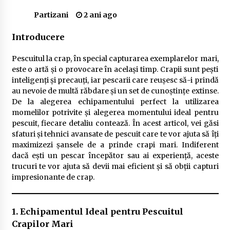
Delta Dunării
Partizani
2 ani ago
2 ani ago
Introducere
Cele mai bune locuri pentru pescuitul crapului
în România (2024)
Pescuitul la crap, în special capturarea exemplarelor mari,
2 ani ago
este o artă și o provocare în același timp. Crapii sunt pești
inteligenți și precauți, iar pescarii care reușesc să-i prindă
Cum să alegi firul de pescuit perfect pentru
au nevoie de multă răbdare și un set de cunoștințe extinse.
crap: Ghid complet pentru pescari
De la alegerea echipamentului perfect la utilizarea
2 ani ago
momelilor potrivite și alegerea momentului ideal pentru
pescuit, fiecare detaliu contează. În acest articol, vei găsi
Uloga lokalne ekonomije u razvoju zajednice
sfaturi și tehnici avansate de pescuit care te vor ajuta să îți
2 ani ago
maximizezi șansele de a prinde crapi mari. Indiferent
dacă ești un pescar începător sau ai experiență, aceste
trucuri te vor ajuta să devii mai eficient și să obții capturi
Cotele Dunării: Monitorizare și Prognoze
impresionante de crap.
Hidrologice prin DanubeAlert.com
2 ani ago
1. Echipamentul Ideal pentru Pescuitul
Crapilor Mari