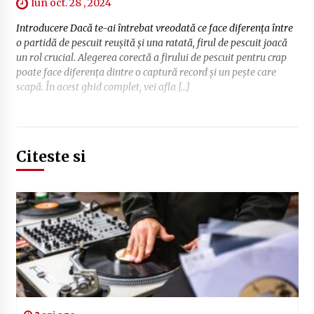
lun oct. 28 , 2024
Introducere Dacă te-ai întrebat vreodată ce face diferența între
o partidă de pescuit reușită și una ratată, firul de pescuit joacă
un rol crucial. Alegerea corectă a firului de pescuit pentru crap
poate face diferența dintre o captură record și un pește care
scapă. În acest ghid complet, vei afla […]
Citeste si