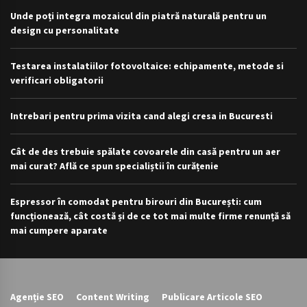
Unde poți integra mozaicul din piatră naturală pentru un
design cu personalitate
Testarea instalatiilor fotovoltaice: echipamente, metode si
verificari obligatorii
Intrebari pentru prima vizita cand alegi cresa in Bucuresti
Cât de des trebuie spălate covoarele din casă pentru un aer
mai curat? Află ce spun specialiștii în curățenie
Espressor în comodat pentru birouri din București: cum
funcționează, cât costă și de ce tot mai multe firme renunță să
mai cumpere aparate
Agenție SEO
Content Writing
Publicare Articole SEO