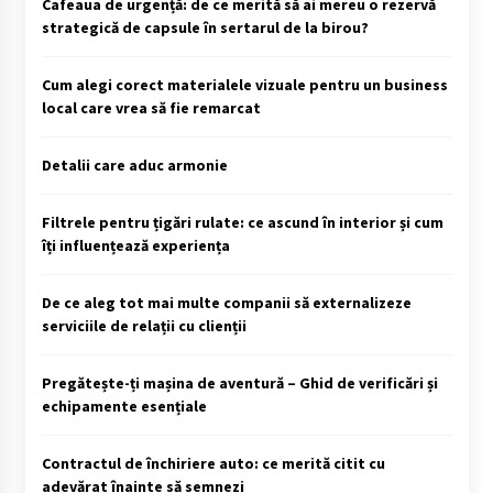
Cafeaua de urgență: de ce merită să ai mereu o rezervă
strategică de capsule în sertarul de la birou?
Cum alegi corect materialele vizuale pentru un business
local care vrea să fie remarcat
Detalii care aduc armonie
Filtrele pentru țigări rulate: ce ascund în interior și cum
îți influențează experiența
De ce aleg tot mai multe companii să externalizeze
serviciile de relații cu clienții
Pregătește-ți mașina de aventură – Ghid de verificări și
echipamente esențiale
Contractul de închiriere auto: ce merită citit cu
adevărat înainte să semnezi