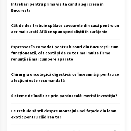
Intrebari pentru prima vizita cand alegi cresa in
Bucuresti
Cât de des trebuie spălate covoarele din casă pentru un
aer mai curat? Află ce spun specialiștii în curățenie
Espressor în comodat pentru birouri din București: cum
funcționează, cât costă și de ce tot mai multe firme
renunță să mai cumpere aparate
Chirurgia oncologică digestivă: ce înseamnă și pentru ce
afecțiuni este recomandată
Sisteme de încălzire prin pardoseală: merită investiția?
Ce trebuie să știi despre montajul unei fațade din lemn
exotic pentru clădirea ta?