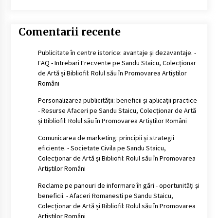
Comentarii recente
Publicitate în centre istorice: avantaje și dezavantaje. -
FAQ - Intrebari Frecvente
pe
Sandu Staicu, Colecționar
de Artă și Bibliofil: Rolul său în Promovarea Artiștilor
Români
Personalizarea publicității: beneficii și aplicații practice
- Resurse Afaceri
pe
Sandu Staicu, Colecționar de Artă
și Bibliofil: Rolul său în Promovarea Artiștilor Români
Comunicarea de marketing: principii și strategii
eficiente. - Societate Civila
pe
Sandu Staicu,
Colecționar de Artă și Bibliofil: Rolul său în Promovarea
Artiștilor Români
Reclame pe panouri de informare în gări - oportunități și
beneficii. - Afaceri Romanesti
pe
Sandu Staicu,
Colecționar de Artă și Bibliofil: Rolul său în Promovarea
Artiștilor Români