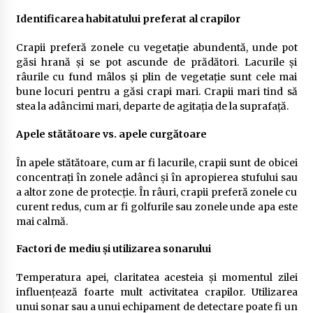
Identificarea habitatului preferat al crapilor
Crapii preferă zonele cu vegetație abundentă, unde pot
găsi hrană și se pot ascunde de prădători. Lacurile și
râurile cu fund mâlos și plin de vegetație sunt cele mai
bune locuri pentru a găsi crapi mari. Crapii mari tind să
stea la adâncimi mari, departe de agitația de la suprafață.
Apele stătătoare vs. apele curgătoare
În apele stătătoare, cum ar fi lacurile, crapii sunt de obicei
concentrați în zonele adânci și în apropierea stufului sau
a altor zone de protecție. În râuri, crapii preferă zonele cu
curent redus, cum ar fi golfurile sau zonele unde apa este
mai calmă.
Factori de mediu și utilizarea sonarului
Temperatura apei, claritatea acesteia și momentul zilei
influențează foarte mult activitatea crapilor. Utilizarea
unui sonar sau a unui echipament de detectare poate fi un