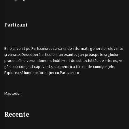
Partizani
Bine ai venit pe
Partizani.ro
, sursa ta de informații generale relevante
și variate. Descoperă articole interesante, știri proaspete și ghiduri
practice în diverse domenii. Indiferent de subiectul tău de interes, vei
găsi aici conținut captivant și util pentru a-ți extinde cunoștințele.
Explorează lumea informației cu
Partizani.ro
Mastodon
Recente