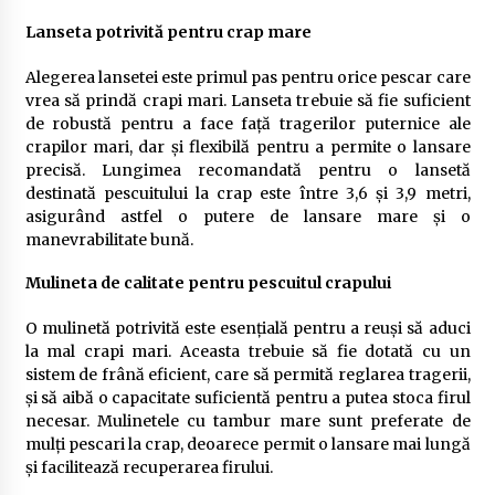
Lanseta potrivită pentru crap mare
Alegerea lansetei este primul pas pentru orice pescar care
vrea să prindă crapi mari. Lanseta trebuie să fie suficient
de robustă pentru a face față tragerilor puternice ale
crapilor mari, dar și flexibilă pentru a permite o lansare
precisă. Lungimea recomandată pentru o lansetă
destinată pescuitului la crap este între 3,6 și 3,9 metri,
asigurând astfel o putere de lansare mare și o
manevrabilitate bună.
Mulineta de calitate pentru pescuitul crapului
O mulinetă potrivită este esențială pentru a reuși să aduci
la mal crapi mari. Aceasta trebuie să fie dotată cu un
sistem de frână eficient, care să permită reglarea tragerii,
și să aibă o capacitate suficientă pentru a putea stoca firul
necesar. Mulinetele cu tambur mare sunt preferate de
mulți pescari la crap, deoarece permit o lansare mai lungă
și facilitează recuperarea firului.