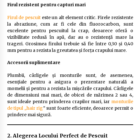
Firul rezistent pentru capturi mari
Firul de pescuit
este un alt element critic. Firele rezistente
la abraziune, cum ar fi cele din fluorocarbon, sunt
excelente pentru pescuitul la crap, deoarece oferă o
vizibilitate redusă în apă, dar au o rezistență mare la
trageri. Grosimea firului trebuie să fie între 0,30 și 0,40
mm pentru a rezista la greutatea și forța crapului mare.
Accesorii suplimentare
Plumbii, cârligele și monturile sunt, de asemenea,
esențiale pentru a asigura o prezentare naturală a
momelii și pentru a rezista la mișcările crapului. Cârligele
de dimensiuni mai mari, de obicei de mărimea 2 sau 4,
sunt ideale pentru prinderea crapilor mari, iar
monturile
de tipul „hair rig
” sunt foarte eficiente, deoarece permit o
prindere mai sigură.
2. Alegerea Locului Perfect de Pescuit