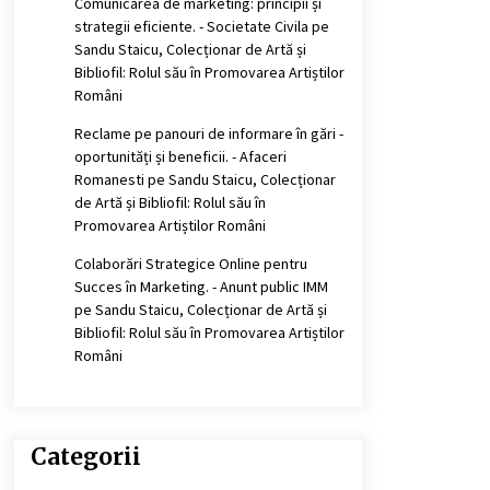
Comunicarea de marketing: principii și
strategii eficiente. - Societate Civila
pe
Sandu Staicu, Colecționar de Artă și
Bibliofil: Rolul său în Promovarea Artiștilor
Români
Reclame pe panouri de informare în gări -
oportunități și beneficii. - Afaceri
Romanesti
pe
Sandu Staicu, Colecționar
de Artă și Bibliofil: Rolul său în
Promovarea Artiștilor Români
Colaborări Strategice Online pentru
Succes în Marketing. - Anunt public IMM
pe
Sandu Staicu, Colecționar de Artă și
Bibliofil: Rolul său în Promovarea Artiștilor
Români
Categorii