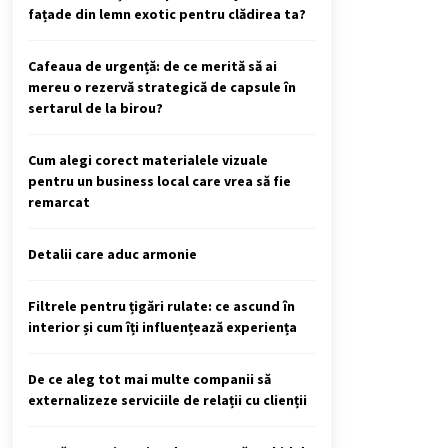
fațade din lemn exotic pentru clădirea ta?
Cafeaua de urgență: de ce merită să ai
mereu o rezervă strategică de capsule în
sertarul de la birou?
Cum alegi corect materialele vizuale
pentru un business local care vrea să fie
remarcat
Detalii care aduc armonie
Filtrele pentru țigări rulate: ce ascund în
interior și cum îți influențează experiența
De ce aleg tot mai multe companii să
externalizeze serviciile de relații cu clienții