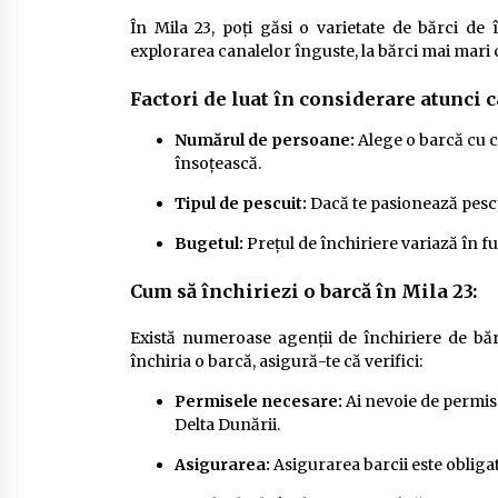
În Mila 23, poți găsi o varietate de bărci de 
explorarea canalelor înguste, la bărci mai mari 
Factori de luat în considerare atunci c
Numărul de persoane:
Alege o barcă cu ca
însoțească.
Tipul de pescuit:
Dacă te pasionează pescui
Bugetul:
Prețul de închiriere variază în fun
Cum să închiriezi o barcă în Mila 23:
Există numeroase agenții de închiriere de bărc
închiria o barcă, asigură-te că verifici:
Permisele necesare:
Ai nevoie de permis 
Delta Dunării.
Asigurarea:
Asigurarea barcii este obligat