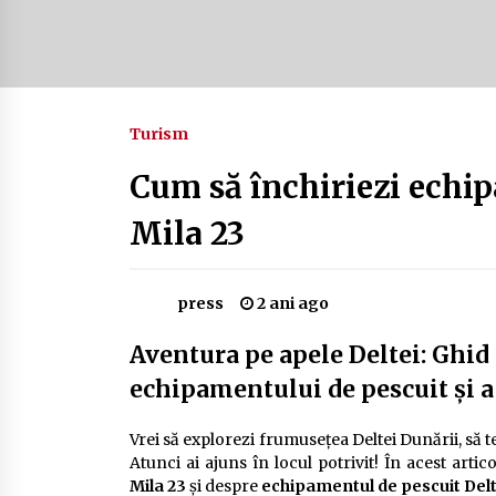
Camping în Delta Dunării – Tot ce
trebuie să știi despre turismul lent
și permisele de activități-înnoptar
2 ani ago
Turism
Cum să alegi firul de pescuit perfect
pentru crap: Ghid complet pentru
pescari
Cum să închiriezi echip
2 ani ago
Mila 23
press
2 ani ago
Aventura pe apele Deltei: Ghid
echipamentului de pescuit și a
Vrei să explorezi frumusețea Deltei Dunării, să te
Atunci ai ajuns în locul potrivit! În acest arti
Mila 23
și despre
echipamentul de pescuit Del