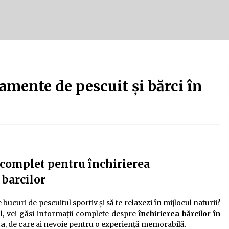
Tot ce trebuie să știi despre
turismul lent în Delta Dunării
e
2 ani ago
Uloga lokalne ekonomije u razvoju
zajednice
amente de pescuit și bărci în
2 ani ago
 complet pentru închirierea
 barcilor
 bucuri de pescuitul sportiv și să te relaxezi în mijlocul naturii?
col, vei găsi informații complete despre
închirierea bărcilor în
ta
, de care ai nevoie pentru o experiență memorabilă.