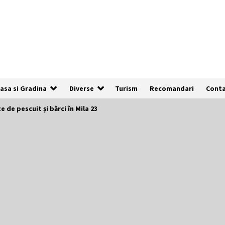
asa si Gradina
Diverse
Turism
Recomandari
Cont
 de pescuit și bărci în Mila 23
De ce anunțurile cu poze clare au de
3x mai multe șanse să fie vizualizate
1 an ago
Cum să îți alegi locul ideal pentru
pescuit
2 ani ago