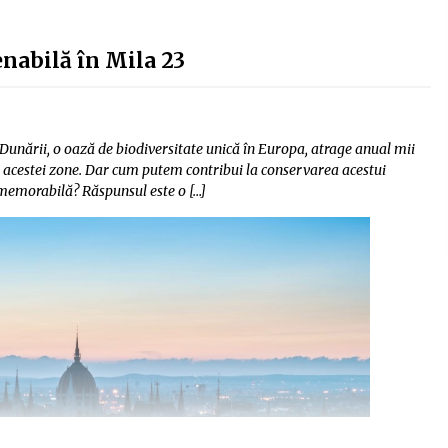
enabilă în Mila 23
 Dunării, o oază de biodiversitate unică în Europa, atrage anual mii
a acestei zone. Dar cum putem contribui la conservarea acestui
 memorabilă? Răspunsul este o […]