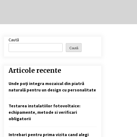
Cele mai bune locuri pentru
pescuitul crapului în România
(2024)
2 ani ago
Cotele Dunării: Monitorizare și
Caută
Prognoze Hidrologice prin
DanubeAlert.com
Caută
2 ani ago
Articole recente
Unde poți integra mozaicul din piatră
naturală pentru un design cu personalitate
Testarea instalatiilor fotovoltaice:
echipamente, metode si verificari
obligatorii
Intrebari pentru prima vizita cand alegi