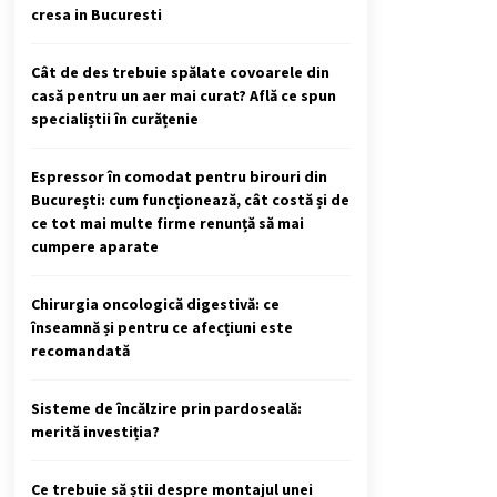
cresa in Bucuresti
Cât de des trebuie spălate covoarele din
casă pentru un aer mai curat? Află ce spun
specialiștii în curățenie
Espressor în comodat pentru birouri din
București: cum funcționează, cât costă și de
ce tot mai multe firme renunță să mai
cumpere aparate
Chirurgia oncologică digestivă: ce
înseamnă și pentru ce afecțiuni este
recomandată
Sisteme de încălzire prin pardoseală:
merită investiția?
Ce trebuie să știi despre montajul unei