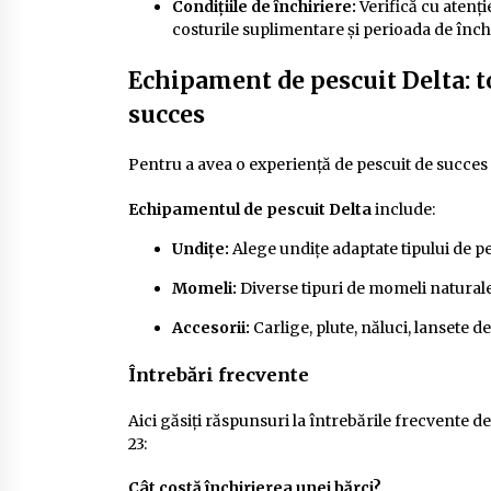
Condițiile de închiriere:
Verifică cu atenție
costurile suplimentare și perioada de înc
Echipament de pescuit Delta: t
succes
Pentru a avea o experiență de pescuit de succes î
Echipamentul de pescuit Delta
include:
Undițe:
Alege undițe adaptate tipului de pes
Momeli:
Diverse tipuri de momeli naturale s
Accesorii:
Carlige, plute, năluci, lansete de
Întrebări frecvente
Aici găsiți răspunsuri la întrebările frecvente d
23:
Cât costă închirierea unei bărci?