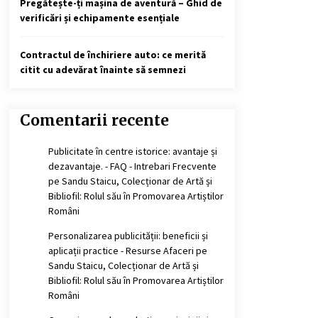
Pregătește-ți mașina de aventură – Ghid de
verificări și echipamente esențiale
Contractul de închiriere auto: ce merită
citit cu adevărat înainte să semnezi
Comentarii recente
Publicitate în centre istorice: avantaje și
dezavantaje. - FAQ - Intrebari Frecvente
pe
Sandu Staicu, Colecționar de Artă și
Bibliofil: Rolul său în Promovarea Artiștilor
Români
Personalizarea publicității: beneficii și
aplicații practice - Resurse Afaceri
pe
Sandu Staicu, Colecționar de Artă și
Bibliofil: Rolul său în Promovarea Artiștilor
Români