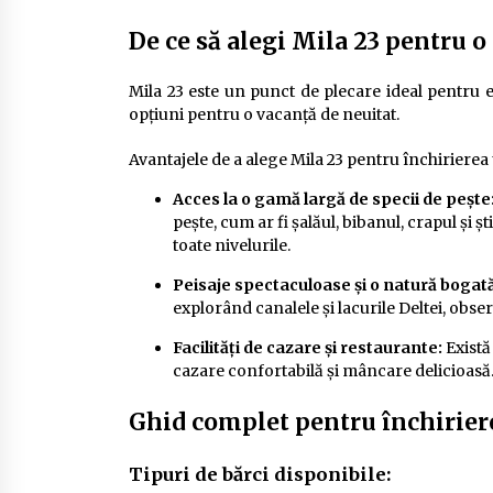
De ce să alegi Mila 23 pentru o
Mila 23 este un punct de plecare ideal pentru exp
opțiuni pentru o vacanță de neuitat.
Avantajele de a alege Mila 23 pentru închirierea 
Acces la o gamă largă de specii de pește
pește, cum ar fi șalăul, bibanul, crapul și 
toate nivelurile.
Peisaje spectaculoase și o natură bogată
explorând canalele și lacurile Deltei, obse
Facilități de cazare și restaurante:
Există
cazare confortabilă și mâncare delicioasă
Ghid complet pentru închiriere
Tipuri de bărci disponibile: