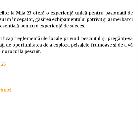
cilor la Mila 23 oferă o experiență unică pentru pasionații de
au un începător, găsirea echipamentului potrivit și a unei bărci
esențială pentru o experiență de succes.
ficați reglementările locale privind pescuitul și pregătiți-vă
ați de oportunitatea de a explora peisajele frumoase și de a vă
i norocul la pescuit.
 23
ehnici