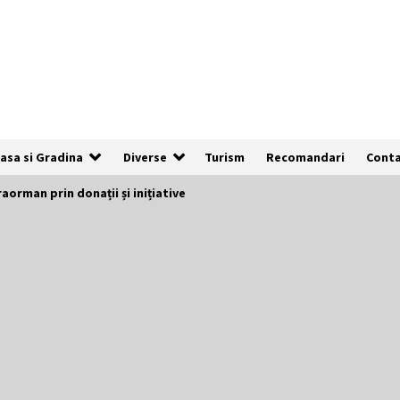
asa si Gradina
Diverse
Turism
Recomandari
Cont
aorman prin donații și inițiative
De ce anunțurile cu poze clare au de
3x mai multe șanse să fie vizualizate
1 an ago
Cum să îți alegi locul ideal pentru
pescuit
2 ani ago