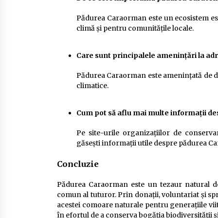
Pădurea Caraorman este un ecosistem esenț
climă și pentru comunitățile locale.
Care sunt principalele amenințări la a
Pădurea Caraorman este amenințată de defr
climatice.
Cum pot să aflu mai multe informații 
Pe site-urile organizațiilor de conserva
găsești informații utile despre pădurea 
Concluzie
Pădurea Caraorman este un tezaur natural de 
comun al tuturor. Prin donații, voluntariat și sp
acestei comoare naturale pentru generațiile viit
în efortul de a conserva bogăția biodiversității 