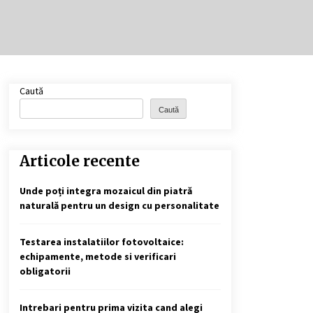
Cele mai bune locuri pentru
pescuitul crapului în România
(2024)
2 ani ago
Cotele Dunării: Monitorizare și
Caută
Prognoze Hidrologice prin
DanubeAlert.com
Caută
2 ani ago
Articole recente
Unde poți integra mozaicul din piatră
naturală pentru un design cu personalitate
Testarea instalatiilor fotovoltaice:
echipamente, metode si verificari
obligatorii
Intrebari pentru prima vizita cand alegi