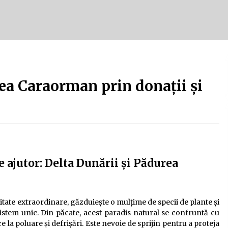
Tot ce trebuie să știi despre
turismul lent în Delta Dunării
e
2 ani ago
Uloga lokalne ekonomije u razvoju
zajednice
ea Caraorman prin donații și
2 ani ago
 ajutor: Delta Dunării și Pădurea
itate extraordinare, găzduiește o mulțime de specii de plante și
stem unic. Din păcate, acest paradis natural se confruntă cu
la poluare și defrișări. Este nevoie de sprijin pentru a proteja