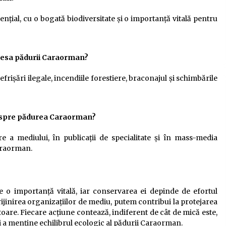
ial, cu o bogată biodiversitate și o importanță vitală pentru
dresa pădurii Caraorman?
ișări ilegale, incendiile forestiere, braconajul și schimbările
despre pădurea Caraorman?
re a mediului, în publicații de specialitate și în mass-media
Caraorman.
o importanță vitală, iar conservarea ei depinde de efortul
rijinirea organizațiilor de mediu, putem contribui la protejarea
oare. Fiecare acțiune contează, indiferent de cât de mică este,
și a menține echilibrul ecologic al pădurii Caraorman.