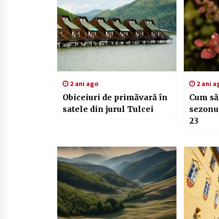
2 ani ago
2 ani a
Obiceiuri de primăvară în
Cum să 
satele din jurul Tulcei
sezonul
23