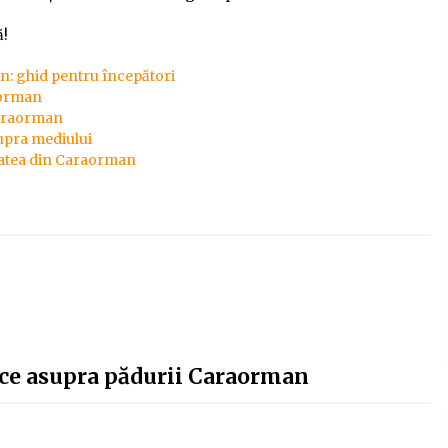
ă!
n: ghid pentru începători
aorman
Caraorman
supra mediului
tatea din Caraorman
ice asupra pădurii Caraorman