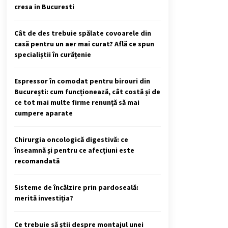
cresa in Bucuresti
Cât de des trebuie spălate covoarele din
casă pentru un aer mai curat? Află ce spun
specialiștii în curățenie
Espressor în comodat pentru birouri din
București: cum funcționează, cât costă și de
ce tot mai multe firme renunță să mai
cumpere aparate
Chirurgia oncologică digestivă: ce
înseamnă și pentru ce afecțiuni este
recomandată
Sisteme de încălzire prin pardoseală:
merită investiția?
Ce trebuie să știi despre montajul unei