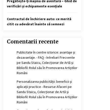
Pregătește-ți mașina de aventură – Ghid de
verificări și echipamente esențiale
Contractul de închiriere auto: ce merită
citit cu adevărat înainte să semnezi
Comentarii recente
Publicitate în centre istorice: avantaje și
dezavantaje. - FAQ - Intrebari Frecvente
pe
Sandu Staicu, Colecționar de Artă și
Bibliofil: Rolul său în Promovarea Artiștilor
Români
Personalizarea publicității: beneficii și
aplicații practice - Resurse Afaceri
pe
Sandu Staicu, Colecționar de Artă și
Bibliofil: Rolul său în Promovarea Artiștilor
Români