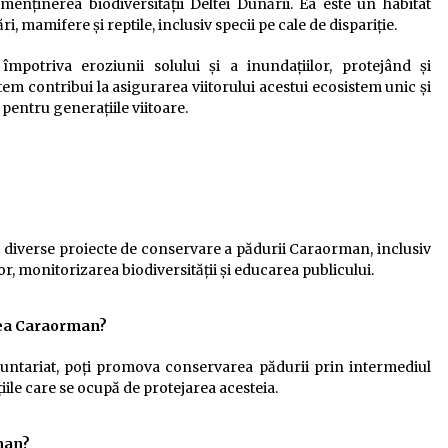
nținerea biodiversității Deltei Dunării. Ea este un habitat
 mamifere și reptile, inclusiv specii pe cale de dispariție.
mpotriva eroziunii solului și a inundațiilor, protejând și
tem contribui la asigurarea viitorului acestui ecosistem unic și
 pentru generațiile viitoare.
ța diverse proiecte de conservare a pădurii Caraorman, inclusiv
r, monitorizarea biodiversității și educarea publicului.
urea Caraorman?
voluntariat, poți promova conservarea pădurii prin intermediul
țiile care se ocupă de protejarea acesteia.
man?