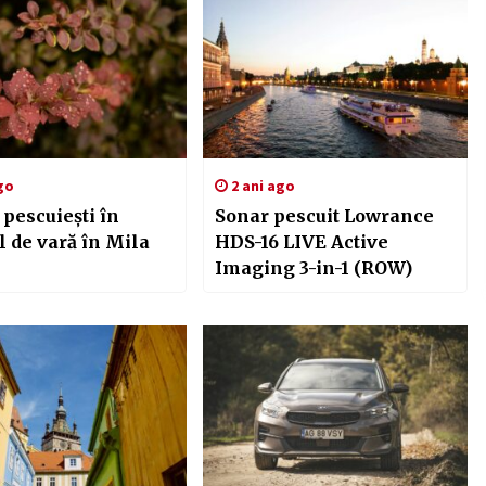
go
2 ani ago
pescuiești în
Sonar pescuit Lowrance
 de vară în Mila
HDS-16 LIVE Active
Imaging 3-in-1 (ROW)