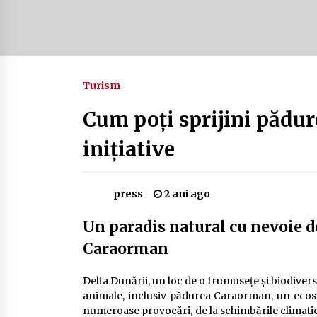
Camping în Delta Dunării – Tot ce
trebuie să știi despre turismul lent
și permisele de activități-înnoptar
2 ani ago
Turism
Cum să alegi firul de pescuit perfect
pentru crap: Ghid complet pentru
pescari
Cum poți sprijini pădur
2 ani ago
inițiative
press
2 ani ago
Un paradis natural cu nevoie de
Caraorman
Delta Dunării, un loc de o frumusețe și biodivers
animale, inclusiv pădurea Caraorman, un ecosi
numeroase provocări, de la schimbările climatice 