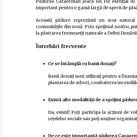
Pădurea Caraorman joacă un rol esențial în me
important pentru o gamă largă de specii de păsări,
Această pădure reprezintă un scut natural î
comunitățile din zonă. Prin sprijinul nostru, pu
la păstrarea frumuseții naturale a Deltei Dunării
Întrebări frecvente
Ce se întâmplă cu banii donați?
Banii donați sunt utilizați pentru a finan
plantarea de arbori, combaterea incendiilo
Există alte modalități de a sprijini păd
Da, există! Poți participa la acțiuni de 
rețelelor sociale sau poți susține organiza
De ce este importantă pădurea Caraor