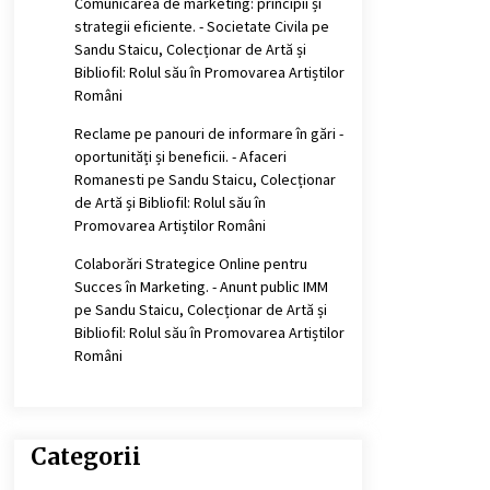
Comunicarea de marketing: principii și
strategii eficiente. - Societate Civila
pe
Sandu Staicu, Colecționar de Artă și
Bibliofil: Rolul său în Promovarea Artiștilor
Români
Reclame pe panouri de informare în gări -
oportunități și beneficii. - Afaceri
Romanesti
pe
Sandu Staicu, Colecționar
de Artă și Bibliofil: Rolul său în
Promovarea Artiștilor Români
Colaborări Strategice Online pentru
Succes în Marketing. - Anunt public IMM
pe
Sandu Staicu, Colecționar de Artă și
Bibliofil: Rolul său în Promovarea Artiștilor
Români
Categorii