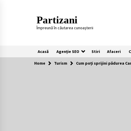
Skip
to
content
Partizani
Împreună în căutarea cunoașterii
Acasă
Agenție SEO
Stiri
Afaceri
C
Home
Turism
Cum poți sprijini pădurea Car
Recomandari
Plaje populare in Cipru
11 luni ago
Întreținerea lansetelor de crap
pentru sezonul rece
2 ani ago