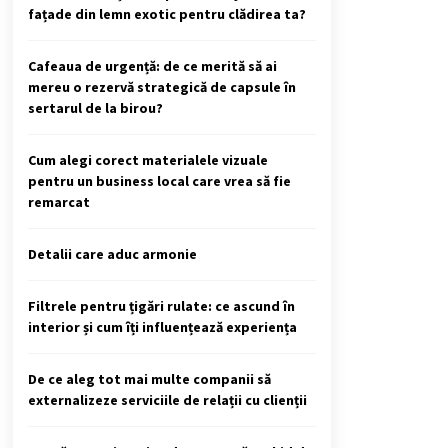
fațade din lemn exotic pentru clădirea ta?
Cafeaua de urgență: de ce merită să ai
mereu o rezervă strategică de capsule în
sertarul de la birou?
Cum alegi corect materialele vizuale
pentru un business local care vrea să fie
remarcat
Detalii care aduc armonie
Filtrele pentru țigări rulate: ce ascund în
interior și cum îți influențează experiența
De ce aleg tot mai multe companii să
externalizeze serviciile de relații cu clienții