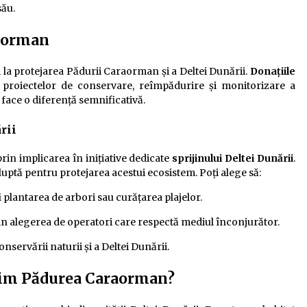
său.
raorman
la protejarea Pădurii Caraorman și a Deltei Dunării.
Donațiile
 proiectelor de conservare, reîmpădurire și monitorizare a
 face o diferență semnificativă.
rii
prin implicarea în inițiative dedicate
sprijinului Deltei Dunării
.
luptă pentru protejarea acestui ecosistem. Poți alege să:
fi plantarea de arbori sau curățarea plajelor.
in alegerea de operatori care respectă mediul înconjurător.
nservării naturii și a Deltei Dunării.
inim Pădurea Caraorman?