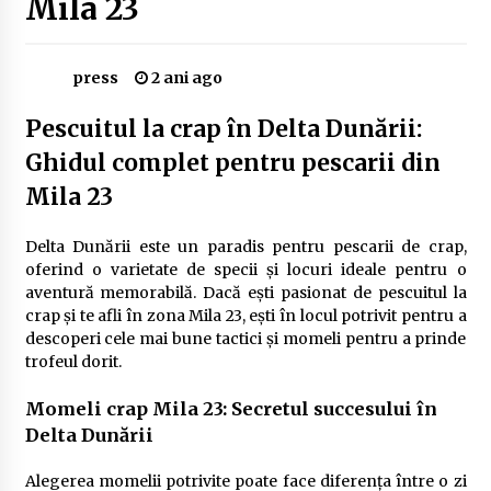
Mila 23
Delta Dunării
2 ani ago
press
2 ani ago
Cele mai bune locuri pentru pescuitul crapului
în România (2024)
Pescuitul la crap în Delta Dunării:
2 ani ago
Ghidul complet pentru pescarii din
Cum să alegi firul de pescuit perfect pentru
Mila 23
crap: Ghid complet pentru pescari
2 ani ago
Delta Dunării este un paradis pentru pescarii de crap,
oferind o varietate de specii și locuri ideale pentru o
Uloga lokalne ekonomije u razvoju zajednice
aventură memorabilă. Dacă ești pasionat de pescuitul la
2 ani ago
crap și te afli în zona Mila 23, ești în locul potrivit pentru a
descoperi cele mai bune tactici și momeli pentru a prinde
trofeul dorit.
Cotele Dunării: Monitorizare și Prognoze
Hidrologice prin DanubeAlert.com
Momeli crap Mila 23: Secretul succesului în
2 ani ago
Delta Dunării
Alegerea momelii potrivite poate face diferența între o zi