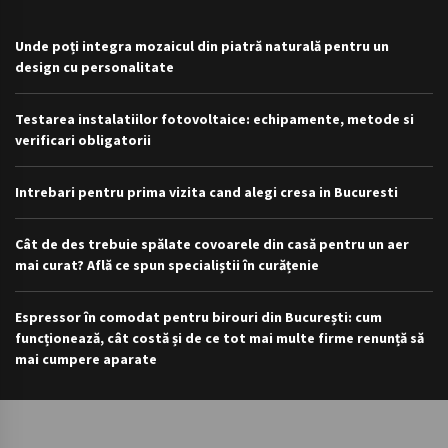
Unde poți integra mozaicul din piatră naturală pentru un
design cu personalitate
Testarea instalatiilor fotovoltaice: echipamente, metode si
verificari obligatorii
Intrebari pentru prima vizita cand alegi cresa in Bucuresti
Cât de des trebuie spălate covoarele din casă pentru un aer
mai curat? Află ce spun specialiștii în curățenie
Espressor în comodat pentru birouri din București: cum
funcționează, cât costă și de ce tot mai multe firme renunță să
mai cumpere aparate