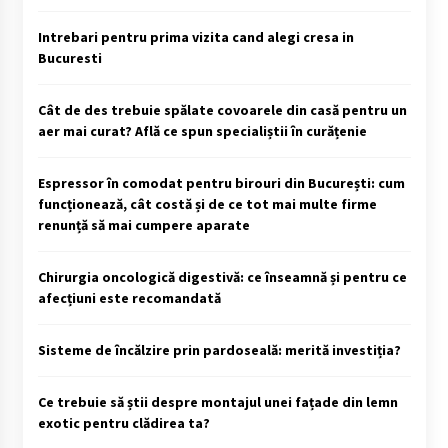
Intrebari pentru prima vizita cand alegi cresa in
Bucuresti
Cât de des trebuie spălate covoarele din casă pentru un
aer mai curat? Află ce spun specialiștii în curățenie
Espressor în comodat pentru birouri din București: cum
funcționează, cât costă și de ce tot mai multe firme
renunță să mai cumpere aparate
Chirurgia oncologică digestivă: ce înseamnă și pentru ce
afecțiuni este recomandată
Sisteme de încălzire prin pardoseală: merită investiția?
Ce trebuie să știi despre montajul unei fațade din lemn
exotic pentru clădirea ta?