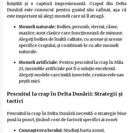
liniștită și o captură impresionantă. Crapul din Delta
Dunării este cunoscut pentru gustul său rafinat, așa că
este important să alegi momeli care să îl atragă.
Momeli naturale:
Boilies, porumb, viermi, râme,
mazăre, sunt clasice care funcționează de minune.
Alegeți boilies de înaltă calitate, cu arome și arome
specifice crapului, și combinati-le cu alte momeli
naturale.
Momeli artificiale:
Pentru pescuitul la crap în Mila
23, momelile artificiale pot fi o soluție excelentă.
Alegeți modele care imită insectele, crustaceele sau
peștii mici.
Pescuitul la crap în Delta Dunării: Strategii și
tactici
Pescuitul la crap în Delta Dunării necesită o strategie bine
pusă la punct, ținând cont de factorii specifici ai zonei:
Cunoașterea locului:
Studiați harta zonei,