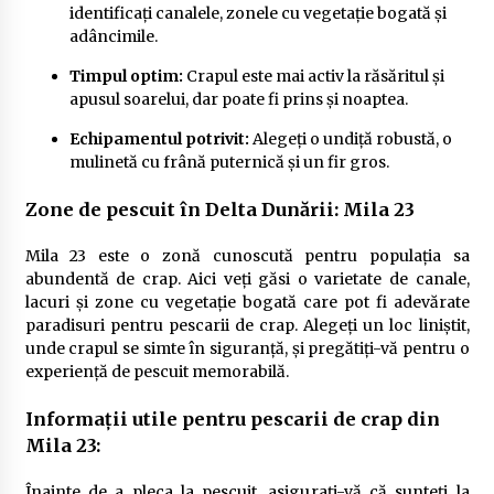
identificați canalele, zonele cu vegetație bogată și
adâncimile.
Timpul optim:
Crapul este mai activ la răsăritul și
apusul soarelui, dar poate fi prins și noaptea.
Echipamentul potrivit:
Alegeți o undiță robustă, o
mulinetă cu frână puternică și un fir gros.
Zone de pescuit în Delta Dunării: Mila 23
Mila 23 este o zonă cunoscută pentru populația sa
abundentă de crap. Aici veți găsi o varietate de canale,
lacuri și zone cu vegetație bogată care pot fi adevărate
paradisuri pentru pescarii de crap. Alegeți un loc liniștit,
unde crapul se simte în siguranță, și pregătiți-vă pentru o
experiență de pescuit memorabilă.
Informații utile pentru pescarii de crap din
Mila 23:
Înainte de a pleca la pescuit, asigurați-vă că sunteți la