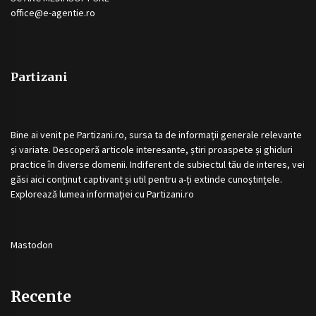
office@e-agentie.ro
Partizani
Bine ai venit pe
Partizani.ro
, sursa ta de informații generale relevante
și variate. Descoperă articole interesante, știri proaspete și ghiduri
practice în diverse domenii. Indiferent de subiectul tău de interes, vei
găsi aici conținut captivant și util pentru a-ți extinde cunoștințele.
Explorează lumea informației cu
Partizani.ro
Mastodon
Recente