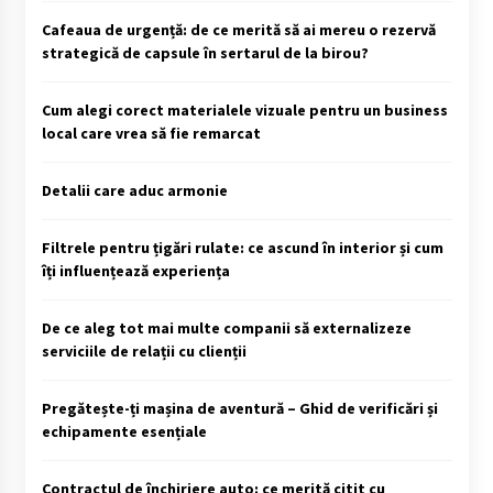
Cafeaua de urgență: de ce merită să ai mereu o rezervă
strategică de capsule în sertarul de la birou?
Cum alegi corect materialele vizuale pentru un business
local care vrea să fie remarcat
Detalii care aduc armonie
Filtrele pentru țigări rulate: ce ascund în interior și cum
îți influențează experiența
De ce aleg tot mai multe companii să externalizeze
serviciile de relații cu clienții
Pregătește-ți mașina de aventură – Ghid de verificări și
echipamente esențiale
Contractul de închiriere auto: ce merită citit cu