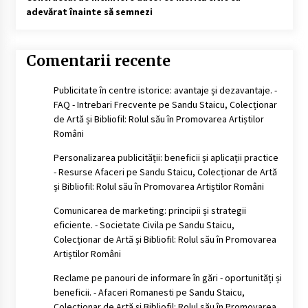
adevărat înainte să semnezi
Comentarii recente
Publicitate în centre istorice: avantaje și dezavantaje. -
FAQ - Intrebari Frecvente
pe
Sandu Staicu, Colecționar
de Artă și Bibliofil: Rolul său în Promovarea Artiștilor
Români
Personalizarea publicității: beneficii și aplicații practice
- Resurse Afaceri
pe
Sandu Staicu, Colecționar de Artă
și Bibliofil: Rolul său în Promovarea Artiștilor Români
Comunicarea de marketing: principii și strategii
eficiente. - Societate Civila
pe
Sandu Staicu,
Colecționar de Artă și Bibliofil: Rolul său în Promovarea
Artiștilor Români
Reclame pe panouri de informare în gări - oportunități și
beneficii. - Afaceri Romanesti
pe
Sandu Staicu,
Colecționar de Artă și Bibliofil: Rolul său în Promovarea