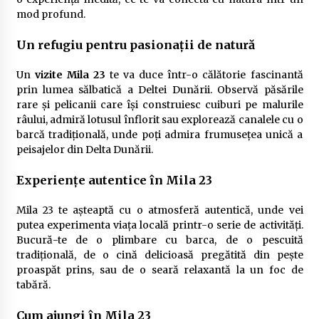
mod profund.
Un refugiu pentru pasionații de natură
Un
vizite Mila 23
te va duce într-o călătorie fascinantă
prin lumea sălbatică a Deltei Dunării. Observă păsările
rare și pelicanii care își construiesc cuiburi pe malurile
râului, admiră lotusul înflorit sau explorează canalele cu o
barcă tradițională, unde poți admira frumusețea unică a
peisajelor din Delta Dunării.
Experiențe autentice în Mila 23
Mila 23 te așteaptă cu o atmosferă autentică, unde vei
putea experimenta viața locală printr-o serie de activități.
Bucură-te de o plimbare cu barca, de o pescuită
tradițională, de o cină delicioasă pregătită din pește
proaspăt prins, sau de o seară relaxantă la un foc de
tabără.
Cum ajungi în Mila 23