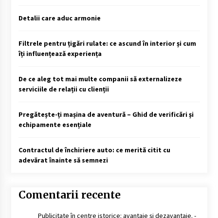
Detalii care aduc armonie
Filtrele pentru țigări rulate: ce ascund în interior și cum
îți influențează experiența
De ce aleg tot mai multe companii să externalizeze
serviciile de relații cu clienții
Pregătește-ți mașina de aventură – Ghid de verificări și
echipamente esențiale
Contractul de închiriere auto: ce merită citit cu
adevărat înainte să semnezi
Comentarii recente
Publicitate în centre istorice: avantaje și dezavantaje. -