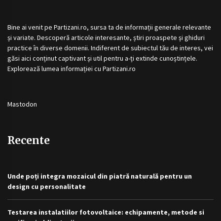
Bine ai venit pe
Partizani.ro
, sursa ta de informații generale relevante
și variate. Descoperă articole interesante, știri proaspete și ghiduri
practice în diverse domenii. Indiferent de subiectul tău de interes, vei
găsi aici conținut captivant și util pentru a-ți extinde cunoștințele.
Explorează lumea informației cu
Partizani.ro
Mastodon
Recente
Unde poți integra mozaicul din piatră naturală pentru un
design cu personalitate
Testarea instalatiilor fotovoltaice: echipamente, metode si