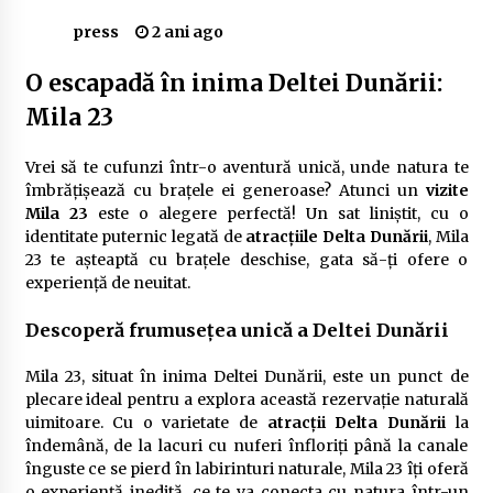
Delta Dunării
press
2 ani ago
2 ani ago
O escapadă în inima Deltei Dunării:
Cele mai bune locuri pentru pescuitul crapului
Mila 23
în România (2024)
2 ani ago
Vrei să te cufunzi într-o aventură unică, unde natura te
Cum să alegi firul de pescuit perfect pentru
îmbrățișează cu brațele ei generoase? Atunci un
vizite
crap: Ghid complet pentru pescari
Mila 23
este o alegere perfectă! Un sat liniștit, cu o
2 ani ago
identitate puternic legată de
atracțiile Delta Dunării
, Mila
23 te așteaptă cu brațele deschise, gata să-ți ofere o
Uloga lokalne ekonomije u razvoju zajednice
experiență de neuitat.
2 ani ago
Descoperă frumusețea unică a Deltei Dunării
Cotele Dunării: Monitorizare și Prognoze
Mila 23, situat în inima Deltei Dunării, este un punct de
Hidrologice prin DanubeAlert.com
plecare ideal pentru a explora această rezervație naturală
2 ani ago
uimitoare. Cu o varietate de
atracții Delta Dunării
la
îndemână, de la lacuri cu nuferi înfloriți până la canale
înguste ce se pierd în labirinturi naturale, Mila 23 îți oferă
o experiență inedită, ce te va conecta cu natura într-un