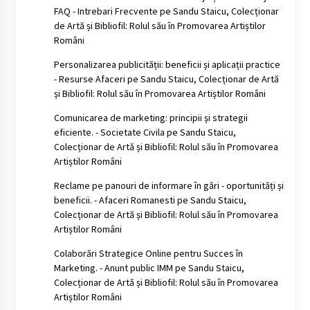
FAQ - Intrebari Frecvente
pe
Sandu Staicu, Colecționar
de Artă și Bibliofil: Rolul său în Promovarea Artiștilor
Români
Personalizarea publicității: beneficii și aplicații practice
- Resurse Afaceri
pe
Sandu Staicu, Colecționar de Artă
și Bibliofil: Rolul său în Promovarea Artiștilor Români
Comunicarea de marketing: principii și strategii
eficiente. - Societate Civila
pe
Sandu Staicu,
Colecționar de Artă și Bibliofil: Rolul său în Promovarea
Artiștilor Români
Reclame pe panouri de informare în gări - oportunități și
beneficii. - Afaceri Romanesti
pe
Sandu Staicu,
Colecționar de Artă și Bibliofil: Rolul său în Promovarea
Artiștilor Români
Colaborări Strategice Online pentru Succes în
Marketing. - Anunt public IMM
pe
Sandu Staicu,
Colecționar de Artă și Bibliofil: Rolul său în Promovarea
Artiștilor Români