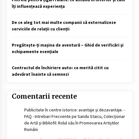
îți influențează experiența
De ce aleg tot mai multe companii să externalizeze
serviciile de relații cu clienții
Pregătește-ți mașina de aventură – Ghid de verificări și
echipamente esențiale
Contractul de închiriere auto: ce merită citit cu
adevărat înainte să semnezi
Comentarii recente
Publicitate în centre istorice: avantaje și dezavantaje. -
FAQ - Intrebari Frecvente
pe
Sandu Staicu, Colecționar
de Artă și Bibliofil: Rolul său în Promovarea Artiștilor
Români