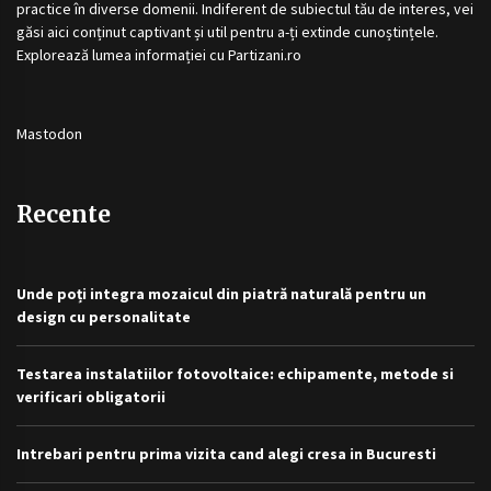
practice în diverse domenii. Indiferent de subiectul tău de interes, vei
găsi aici conținut captivant și util pentru a-ți extinde cunoștințele.
Explorează lumea informației cu
Partizani.ro
Mastodon
Recente
Unde poți integra mozaicul din piatră naturală pentru un
design cu personalitate
Testarea instalatiilor fotovoltaice: echipamente, metode si
verificari obligatorii
Intrebari pentru prima vizita cand alegi cresa in Bucuresti