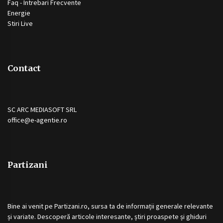
Faq - Intrebari Frecvente
Energie
Stiri Live
Contact
SC ARC MEDIASOFT SRL
office@e-agentie.ro
Partizani
Bine ai venit pe
Partizani.ro
, sursa ta de informații generale relevante
și variate. Descoperă articole interesante, știri proaspete și ghiduri