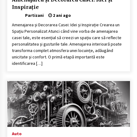
Ce tratament este bun pentru parul deteriorat?
Inspirație
3 produse + sfaturi de urmat acasa
Partizani
2 ani ago
2 ani ago
Amenajarea și Decorarea Casei: Idei și Inspirație Crearea un
Spațiu Personalizat Atunci când vine vorba de amenajarea
Întreținerea lansetelor de crap pentru sezonul
rece
casei tale, este esențial să creezi un spațiu care să reflecte
2 ani ago
personalitatea și gusturile tale. Amenajarea interioară poate
transforma complet atmosfera unei locuințe, adăugând
unicitate și confort. O primă etapă importantă este
Cum să îți alegi locul ideal pentru pescuit
identificarea […]
2 ani ago
Cele mai Frumoase Excursii în Delta Dunării
(2024)
2 ani ago
Camping în Delta Dunării – Tot ce trebuie să știi
despre turismul lent și permisele de activități-
înnoptare
2 ani ago
Auto