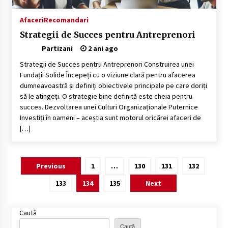
Afaceri
Recomandari
Strategii de Succes pentru Antreprenori
Partizani
2 ani ago
Strategii de Succes pentru Antreprenori Construirea unei
Fundații Solide Începeți cu o viziune clară pentru afacerea
dumneavoastră și definiți obiectivele principale pe care doriți
să le atingeți. O strategie bine definită este cheia pentru
succes. Dezvoltarea unei Culturi Organizaționale Puternice
Investiți în oameni – aceștia sunt motorul oricărei afaceri de
[…]
Paginație
Previous
1
…
130
131
132
articole
133
134
135
Next
Caută
Caută