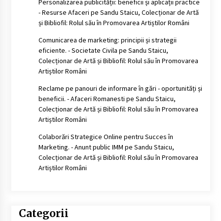
Personalizarea publicității: beneficii și aplicații practice
- Resurse Afaceri
pe
Sandu Staicu, Colecționar de Artă
și Bibliofil: Rolul său în Promovarea Artiștilor Români
Comunicarea de marketing: principii și strategii
eficiente. - Societate Civila
pe
Sandu Staicu,
Colecționar de Artă și Bibliofil: Rolul său în Promovarea
Artiștilor Români
Reclame pe panouri de informare în gări - oportunități și
beneficii. - Afaceri Romanesti
pe
Sandu Staicu,
Colecționar de Artă și Bibliofil: Rolul său în Promovarea
Artiștilor Români
Colaborări Strategice Online pentru Succes în
Marketing. - Anunt public IMM
pe
Sandu Staicu,
Colecționar de Artă și Bibliofil: Rolul său în Promovarea
Artiștilor Români
Categorii