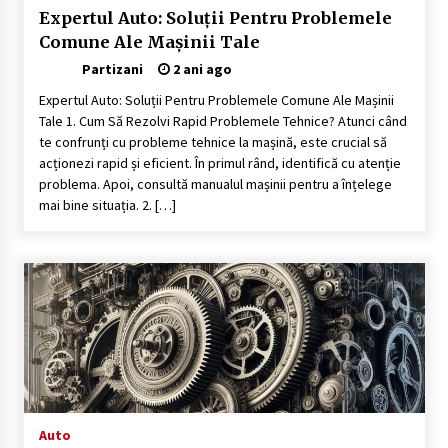
Expertul Auto: Soluții Pentru Problemele
Tot ce trebuie să știi despre turismul lent în
Comune Ale Mașinii Tale
Delta Dunării
2 ani ago
Partizani
2 ani ago
Expertul Auto: Soluții Pentru Problemele Comune Ale Mașinii
Cele mai bune locuri pentru pescuitul crapului
Tale 1. Cum Să Rezolvi Rapid Problemele Tehnice? Atunci când
în România (2024)
te confrunți cu probleme tehnice la mașină, este crucial să
2 ani ago
acționezi rapid și eficient. În primul rând, identifică cu atenție
problema. Apoi, consultă manualul mașinii pentru a înțelege
Cum să alegi firul de pescuit perfect pentru
mai bine situația. 2. […]
crap: Ghid complet pentru pescari
2 ani ago
Uloga lokalne ekonomije u razvoju zajednice
2 ani ago
Cotele Dunării: Monitorizare și Prognoze
Hidrologice prin DanubeAlert.com
2 ani ago
Auto