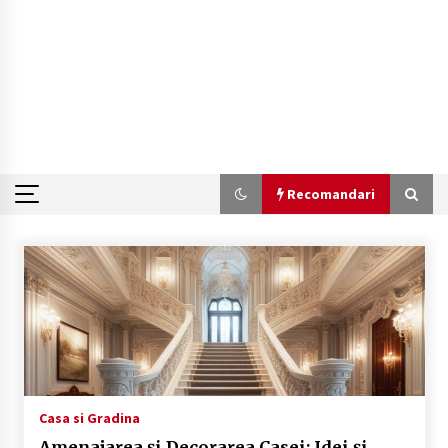
Recomandari
Recomandari
Plaje populare in Cipru
11 luni ago
De ce anunțurile cu poze clare au de 3x mai
multe șanse să fie vizualizate
1 an ago
Casa si Gradina
Amenajarea și Decorarea Casei: Idei și