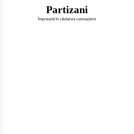
Skip
Partizani
to
content
Împreună în căutarea cunoașterii