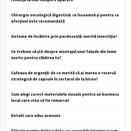
Chirurgia oncologică digestivă: ce înseamnă și pentru ce
afecțiuni este recomandată
Sisteme de încălzire prin pardoseală: merită investiția?
Ce trebuie să știi despre montajul unei fațade din lemn
exotic pentru clădirea ta?
Cafeaua de urgență: de ce merită să ai mereu o rezervă
strategică de capsule în sertarul de la birou?
Cum alegi corect materialele vizuale pentru un business
local care vrea să fie remarcat
Detalii care aduc armonie
Filtrele pentru țigări rulate: ce ascund în interior și cum